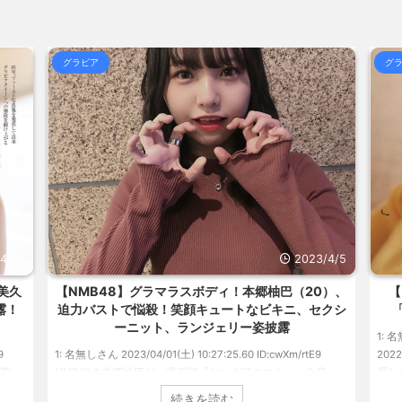
14:39)
想だと思... / おまとめ : おすすめ
【元フジ】渡邊渚アナ、初夏に「外出先
合)
NEW!
(8/6 14:19)
グラビア
グラ
.. / おまとめ : おすすめ
NEW!
【悲報】ワールドトリガーのストーリー
(8/6
合)
NEW!
(8/6 14:17)
るのかわか... / 気になるニュースま
海外「日本よ、お前がナンバーワンだ」
めアンテナ
(7/30 22:36)
らOKな... / 気になるニュースまとめ
【画像】おまえらこういう地雷系の
めアンテナ
(7/30 22:26)
気になるニュースまとめアンテナ
【為替相場】為替介入により一時1ドル
(8/29
アンテナ
(7/30 22:16)
美と食べる... / 気になるニュースま
勇気を出して白人美女にチン凸したア
とめアンテナ
(7/30 22:06)
ュースまとめアンテナ
海外「日本よ、お前がナンバーワンだ」
(8/28 23:50)
めアンテナ
(7/30 21:56)
/15
2023/4/5
Powered by livedoor 相互R
美久
【NMB48】グラマラスボディ！本郷柚巴（20）、
【
露！
迫力バストで悩殺！笑顔キュートなビキニ、セクシ
「
ーニット、ランジェリー姿披露
1: 名無
1: 名無しさん 2023/04/01(土) 10:27:25.60 ID:cwXm/rtE9
202
新。
NMB48の本郷柚巴が、漫画誌『ヤングアニマル』（白泉
場した
た。
社）のウェブサイト『ヤングアニマルWeb』のグラビアに初
みゆか
続きを読む