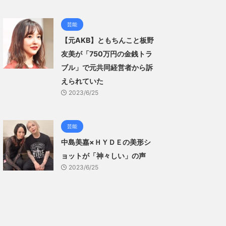
芸能
【元AKB】ともちんこと板野
友美が「750万円の金銭トラ
ブル」で元共同経営者から訴
えられていた
2023/6/25
芸能
中島美嘉×ＨＹＤＥの美形シ
ョットが「神々しい」の声
2023/6/25