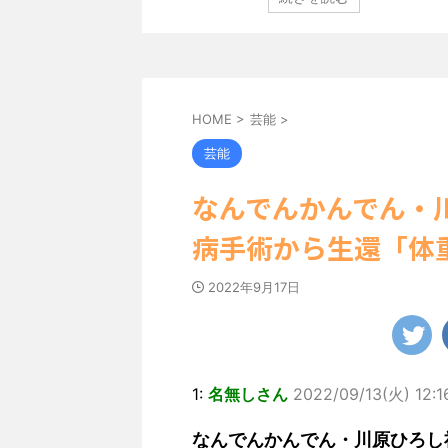
定し、ヌーディな追加
「素敵な表情」「セクシーで綺麗」 田中さんは桜の花び
業記念写真集”とな
絵文字と共に、自身の写真2枚を公開しました。 黒っぽ
大人の女子旅」をテー
キニを着用し台の上に横たわり、大人っぽい表情を見せ
たのは、タイの街中を
です。 あらわになった胸元や引き締まった腹筋など、美
まで見せてこなかった
ボディがとてもセクシーですね。 2枚目はモノクロショ
...
HOME
>
芸能
>
芸能
なんでんかんでん・
病手術から生還「体
2022年9月17日
1:
名無しさん
2022/09/13(火) 12:1
なんでんかんでん・川原ひろし