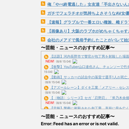
俺「やべ終電逃した」女友達「手出さないんだった
ガチでフェラチオが気持ちよさそうなAV女
【速報】グラブルで一番エロい種族、雌ドラ
【画像あり】大阪のラブホがめちゃくちゃす
会社のメアドで風俗予約したことがバレて始
〜芸能・ニュースのおすすめ記事〜
【話題】河内長野市で警官が包丁男を射殺した場面の映
NEW!
(8/6 15:04)
【衝撃】YouTuber山口達也さん、チェンソーで竹を切
15:04)
【動画】サッカーの試合中の落雷で選手1人が死亡、12
(8/6 15:04)
【アズールレーン】ダイキ工業「メアリー・セレスト グ
(8/6 15:04)
【〈物語〉シリーズ】セガ「忍野忍」「斧乃木余接」プ
NEW!
(8/6 15:04)
【悲報】警察に射殺された包丁男、直前に母を亡くし精神
NEW!
(8/6 14:03)
〜芸能・ニュースのおすすめ記事〜
【戦後最長】日本、なんと74ヶ月連続で景気回復してい
Error: Feed has an error or is not valid.
(8/6 13:51)
【正論】今の20代「タモリっておもしろくないじゃん。笑