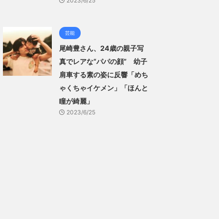
2023/6/25
芸能
尾崎豊さん、24歳の親子写
真でレアな“パパの顔” 幼子
肩車する素の姿に反響「めち
ゃくちゃイケメン」「ほんと
瞳が綺麗」
2023/6/25