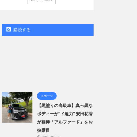
講談社）第29号の表紙に登場した。 南さんは2005年
コン週間BOOKラン
10日生まれの16歳。今年2月に同誌の表紙を飾ったこと
真集」で共に2位にラン
題になり、早くも再登場した。「異例続きの高校1年生
る肌見せ…ほぼ'手ぶら
ラビア界が揺れた！！」と紹介され、水着姿を披露し
なる本作は、全編沖縄
.
「スゴい決意をさせて
購読する
ー当時の体重まで ...
スポーツ
【黒塗りの高級車】真っ黒な
ボディーが“ド迫力” 安田祐香
が相棒「アルファード」をお
披露目