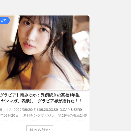
(8/6
で倒れてしまったり、搬送... / 5chまとめMAP(総
ビア
グラビア
、もう誰も覚えてない / 5chまとめMAP(総
 熊本地震直後の日本の対... / にゅーすなう！ まと
女子高生って好きじゃないの？ / にゅーすなう！ まと
157円台 しかし戻しも... / にゅーすなう！ まとめ
ジア人短小男♂、爆笑されて... / にゅーすなう！ ま
 熊本地震直後の日本の対... / にゅーすなう！ まと
2022/6/20
SS
グラビア】南みゆか：異例続きの高校1年生
【速報です!!!】
ヤンマガ」表紙に グラビア界が揺れた！！
のランジェリーカ
過去最高に
しさん 2022/06/20(月) 06:20:03.89 ID:CAP_USER9
2年06月20日 「週刊ヤングマガジン」第29号の表紙に登
1: 名無しさん 2022/06/1
南みゆかさん 1 / 4 アイドルグループ「OS☆K」の南
タレントの中川翔子の
さんが、6月20日発売のマンガ誌「週刊ヤングマガジ
イ』（講談社）が、週間
続きを読む