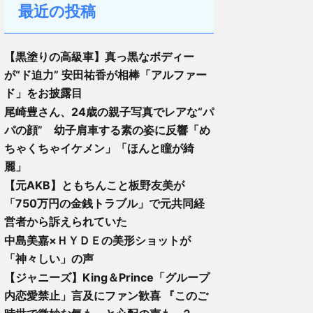
最近の投稿
【黒塗りの高級車】真っ黒なボディー
が“ド迫力” 安田祐香が相棒「アルファー
ド」をお披露目
尾崎豊さん、24歳の親子写真でレアな“パ
パの顔” 幼子肩車する素の姿に反響「め
ちゃくちゃイケメン」「ほんと瞳が綺
麗」
【元AKB】ともちんこと板野友美が
「750万円の金銭トラブル」で元共同経
営者から訴えられていた
中島美嘉×ＨＹＤＥの美形ショットが
「神々しい」の声
【ジャニーズ】King＆Prince「グループ
内恋愛禁止」言及にファン歓喜 『このご