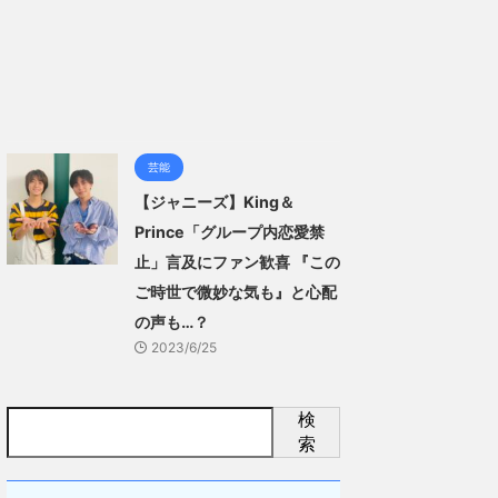
芸能
【ジャニーズ】King＆
Prince「グループ内恋愛禁
止」言及にファン歓喜 『この
ご時世で微妙な気も』と心配
の声も…？
2023/6/25
検
索