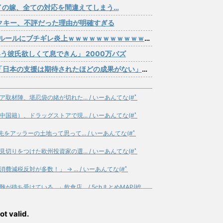
イの嫁、全ての対応を間違えてしまう…
アクキー、不評だった理由が明確すぎる
ルールにブチギレ炎上ｗｗｗｗｗｗｗｗｗｗｗｗｗ
う彼氏欲しくて息できん」 2000万バズ
援は期待されたほどの成果がない」WWWWWWWWWWW
材陣、堪忍袋の緒が切れた... / いーあんてな(#ﾟ
籍）、ドラッグストアで現... / いーあんてな(#ﾟ
アッラーの土地って思って... / いーあんてな(#ﾟ
りをつけた欧州投資家の選... / いーあんてな(#ﾟ
税反対が多数！」 → ... / いーあんてな(#ﾟ
ち受けている…」飲食店... / 5chまとめMAP(総
命を大幅に失ってしまった... / 5chまとめMAP(総
ot valid.
ートをする / 5chまとめMAP(総合)
NEW!