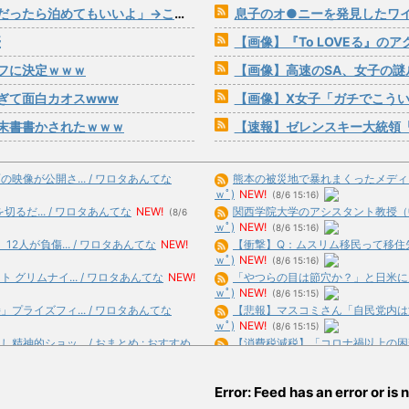
ら泊めてもいいよ」→こうなるwww
息子のオ●ニーを発見したワ
優
【画像】『To LOVEる』の
フに決定ｗｗｗ
【画像】高速のSA、女子の謎
ぎて面白カオスwww
【画像】X女子「ガチでこうい
末書書かされたｗｗｗ
【速報】ゼレンスキー大統領「日本の支
像が公開さ... / ワロタあんてな
熊本の被災地で暴れまくったメディア取
ｗﾟ)
NEW!
(8/6 15:16)
るだ... / ワロタあんてな
NEW!
関西学院大学のアシスタント教授（中国
(8/6
ｗﾟ)
NEW!
(8/6 15:16)
人が負傷... / ワロタあんてな
NEW!
【衝撃】Q：ムスリム移民って移住先を
ｗﾟ)
NEW!
(8/6 15:16)
リムナイ... / ワロタあんてな
NEW!
「やつらの目は節穴か？」と日米に見切
ｗﾟ)
NEW!
(8/6 15:15)
ライズフィ... / ワロタあんてな
【悲報】マスコミさん「自民党内は消費減
ｗﾟ)
NEW!
(8/6 15:15)
的ショッ... / おまとめ : おすすめ
【消費税減税】「コロナ禍以上の困難が待
合)
NEW!
(8/6 14:55)
た‥‥ / おまとめ : おすすめ
NEW!
クラピカ「エンペラータイムのせいで寿
Error: Feed has an error or is n
合)
NEW!
(8/6 14:49)
ったこ... / おまとめ : おすすめ
【悲報】クロちゃん、とんでもないツイ