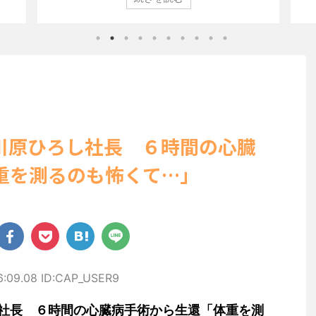
らの
登場した。 グラマラスなボディを武器に、グラビア界を席巻
ン」（
いビ
中の本郷。 今回、サイトには15カットが掲載されており、ボ
10月
る姿
ディライン際立つタイトなセクシーニット姿のカットから、
が話
しい
笑顔キュートなビキニ、迫力バスト目を引くランジェリー姿
にグ
ット
のカットなど盛りだくさんの内容となっている。
た。 ..
http://www.rbbtoda ...
川原ひろし社長 ６時間の心臓
重を測るのも怖くて…」
6:09.08 ID:CAP_USER9
社長 ６時間の心臓病手術から生還「体重を測