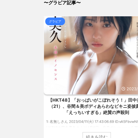
〜グラビア記事〜
NEW!
(8/6 13:31)
【画像あり】女子、整形に成功「この形の鼻が全女子の理
NEW!
(8/6 13:27)
グラビア
彡(●)(●)「やっと服役終わったで...!性的暴行で通報し.
13:27)
【信長の野望・新生】米問屋をどういう時にどこに建て
とめアンテナ
(8/29 00:02)
安倍国葬たったの2.5億円に批判してる奴らって幾らな
アンテナ
(8/29 00:00)
【悲報】乃木中３０ｔｈヒット祈願が死ぬほど / 
00:00)
【モバマスSS】志希「苺の美味しい食べ方。そして雪
とめアンテナ
(8/29 00:00)
【速報】スプラトゥーン公式、謝罪 / 気になるニ
Powered by livedoor 相互RSS
2023/4/28
2023/4
、美バストあらわ
【HKT48】「おっぱいがこぼれそう！」田中
れまで見せてこなか
（21）、谷間＆美ボディあらわなビキニ姿披
タイトルが決定
「えっちいすぎる」絶賛の声殺到
9 ID:vwu7Vj999 ア
1: 名無しさん 2023/04/11(火) 17:43:06.69 ID:vA5FbvwN9
発表した本郷柚巴
HKT48の田中美久さんは4月8日、自身のInstagramを更
が『どこを見ればい
美しいボディがあらわになったビキニ姿を披露しまし
続きを読む