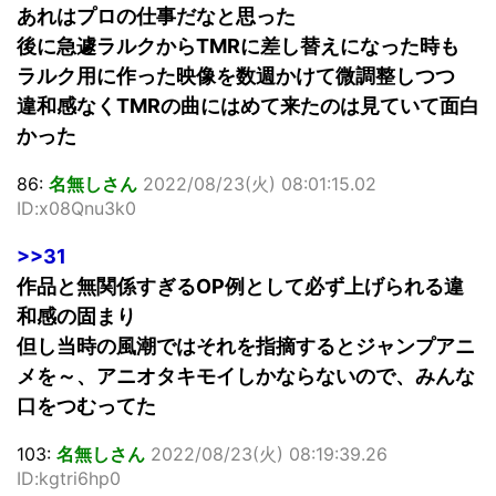
あれはプロの仕事だなと思った
後に急遽ラルクからTMRに差し替えになった時も
ラルク用に作った映像を数週かけて微調整しつつ
違和感なくTMRの曲にはめて来たのは見ていて面白
かった
86:
名無しさん
2022/08/23(火) 08:01:15.02
ID:x08Qnu3k0
>>31
作品と無関係すぎるOP例として必ず上げられる違
和感の固まり
但し当時の風潮ではそれを指摘するとジャンプアニ
メを～、アニオタキモイしかならないので、みんな
口をつむってた
103:
名無しさん
2022/08/23(火) 08:19:39.26
ID:kgtri6hp0