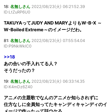
18:
名無しさん
2022/08/23(火) 06:21:52.39
ID:LtZuRP6U0
TAKUYAってJUDY AND MARYよりもW-B-X ～
W-Boiled Extreme～のイメージだわ。
81:
名無しさん
2022/08/23(火) 07:55:54.04
ID:P9NkWklC0
>>18
あの合いの手入れてる人？
そうだったの？
19:
名無しさん
2022/08/23(火) 06:33:14.35
ID:K4mDz6Z40
アニメの主題歌でなんのアニメか知らされずに
仕方なしに全員知ってたキャンディキャンディのイ
メージで作ったって話ウケる