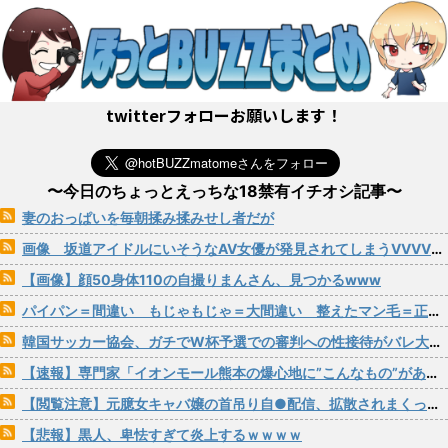
twitterフォローお願いします！
〜今日のちょっとえっちな18禁有イチオシ記事〜
妻のおっぱいを毎朝揉み揉みせし者だが
画像 坂道アイドルにいそうなAV女優が発見されてしまうVVVVVVVVVVVVVVVVVVVVVVVVVV
【画像】顔50身体110の自撮りまんさん、見つかるwww
パイパン＝間違い もじゃもじゃ＝大間違い 整えたマン毛＝正解！
韓国サッカー協会、ガチでW杯予選での審判への性接待がバレ大炎上大騒ぎにwww
【速報】専門家「イオンモール熊本の爆心地に”こんなもの”があったんだけど…」
【閲覧注意】元臆女キャバ嬢の首吊り自●配信、拡散されまくって終わるｗｗｗｗｗｗｗ
【悲報】黒人、卑怯すぎて炎上するｗｗｗｗ