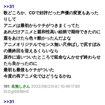
>>31
歌どころか、CDで好評だった声優の変更もあった
りして
アニメは最初からケチがつきまくってた
あれだけアニメと親和性高い絵柄で期待できたのに
蓋をあけたら色々酷かったんだよな
アニメオリジナルでセンス無い尺伸ばしで尻すぼみ
の最終回を迎えるくらいなら
原作に追いついたところで延命なんかせず終わらせ
たら良かったのに
最初も最後もケチがついた
今度の再アニメ化ではどうなるかね
191:
名無しさん
2022/08/23(火) 10:46:17.80
ID:Dgl694BH0
>>31