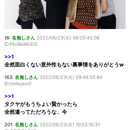
16:
名無しさん
2022/08/23(火) 06:20:43.06
ID:FkcBxMUD0
>>1
全然面白くない意外性もない裏事情をありがとうw
163:
名無しさん
2022/08/23(火) 09:48:55.84
ID:tmtkjavr0
>>1
タクヤがもうちょい賢かったら
全然違ってただろうな、今
201:
名無しさん
2022/08/23(火) 10:52:10.31