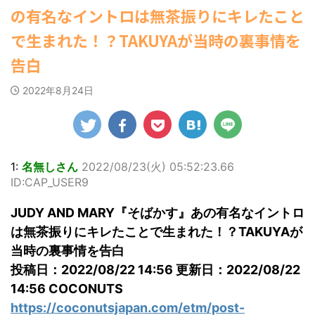
月
さん ▶裏表紙 #地
社）が、週間2.5万
勇気を出して白人美女にチン凸し
の有名なイントロは無茶振りにキレたこと
罪 / 気になるニュースまとめアンテナ
ガ
頭江音々 さん #市
たアジア人短小男♂、爆笑されて... /
部を売り上げ、
(8/28 23:50)
にゅーすなう！ まとめアンテナ
マ
村愛里 さん ▶別
6/20付「オリコン
で生まれた！？TAKUYAが当時の裏事情を
(7/30 22:06)
Powered by livedoor 相互
付録も期待大
両
週間BOOKランキ
海外「日本よ、お前がナンバーワ
RSS
紙
面超BIGポスター
ング」、同ランキ
告白
ンだ」 熊本地震直後の日本の対... / に
さ
矢吹奈子さん／
ングジャンル別
ゅーすなう！ まとめアンテナ
(7/30
10
地頭江音々さん＆
「写真集」で共に2
21:56)
2022年8月24日
。
市村愛里さん
位にランクインし
Powered by livedoor 相互
の表
VIPQ2_EXTDAT:
た。 【写真18枚】
RSS
が
non ...
大胆すぎる肌見
く
せ…ほぼ'手ぶら'な
中川翔子 自身10年
1
ぶりの写真集とな
1:
名無しさん
2022/08/23(火) 05:52:23.66
界
る本作は、全編沖
ID:CAP_USER9
と
縄でロケを敢行。
姿
本作撮影にあた
JUDY AND MARY『そばかす』あの有名なイントロ
り、「スゴい決意
は無茶振りにキレたことで生まれた！？TAKUYAが
をさせていただい
て8キロ（痩せ
当時の裏事情を告白
た）。デビュー当
投稿日：2022/08/22 14:56 更新日：2022/08/22
時の体重まで ...
14:56 COCONUTS
https://coconutsjapan.com/etm/post-