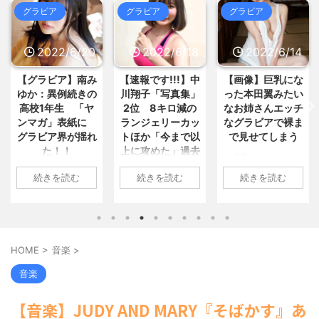
MAP(総合)
NEW!
(8/7 22:59)
おまとめ : おすすめ
NEW!
(8/7 21:29)
グラビア
グラビア
グラビア
【悲報】集英社、わざわざタフを
翻訳し外国に輸出 / 5chまとめ
【画像】創価大学の女子大生、エ
MAP(総合)
NEW!
(8/7 22:35)
ッッッッッッッッッッッッッッッ... /
20
2022/6/18
2022/6/14
2022/6/1
【マジかよ】FF7リバース「大量
おまとめ : おすすめ
(8/7 20:27)
のミニゲームやコンテンツでユ... /
【衝撃画像】イキリたい年頃の中
5chまとめMAP(総合)
NEW!
(8/7
南み
【速報です!!!】中
【画像】巨乳にな
【速報】 HKT矢
学生、和彫を入れて人生終了⇒！... /
22:25)
おまとめ : おすすめ
(8/7 20:27)
きの
川翔子「写真集」
った本田翼みたい
吹奈子、地頭江
コメダ珈琲「量多いです、客層い
【画像】風呂上がりの柿、えっち
ヤ
2位 8キロ減の
なお姉さんエッチ
音々、市村愛里
いです、量多いです」←こいつの... /
すぎる♡♡♡♡♡♡♡♡♡ / おまとめ
に
ランジェリーカッ
なグラビアで裸ま
水着グラビアｷﾀ
5chまとめMAP(総合)
NEW!
(8/7
: おすすめ
(8/7 19:25)
22:23)
揺れ
トほか「今まで以
で見せてしまう
━━━━(ﾟ
【信長の野望・新生】米問屋をど
【社会】熊本地震、避難者の食生
上に攻めた」過去
∀ﾟ)━━━━!!
ういう時にどこに建てるのかわか... /
1: 名無しさん
活の実態とは？ / 5chまとめMAP(総
気になるニュースまとめアンテナ
最高に色っぽ
合)
NEW!
(8/7 22:13)
2022/06/11(土)
1: 名無しさん
(8/29 00:02)
続きを読む
続きを読む
続きを読む
い“しょこたん”満
海外「日本よ、お前がナンバーワ
19:08:54.75
2022/05/27(金)
安倍国葬たったの2.5億円に批判
載
ンだ」 熊本地震直後の日本の対... / に
ID:+UPb0GXQ0
21:15:42.62 ワ
してる奴らって幾らならOKな... / 気に
ゅーすなう！ まとめアンテナ
(7/30
なるニュースまとめアンテナ
(8/29
ン・パブリッシン
1: 名無しさん
22:36)
00:00)
日
グ【公式】
2022/06/18(土)
【画像】おまえらこういう地雷系
【悲報】乃木中３０ｔｈヒット祈
ガ
@ONEPUB_JP ／
09:04:55.67
の女子高生って好きじゃないの？ / に
願が死ぬほど / 気になるニュースまと
HOME
>
音楽
>
ゅーすなう！ まとめアンテナ
表
#BOMB 7月号
(7/30
ID:CAP_USER9
めアンテナ
(8/29 00:00)
22:26)
み
（6/9売） 最新情
タレントの中川翔
【モバマスSS】志希「苺の美味し
音楽
【為替相場】為替介入により一時
アイ
報‼ ＼ #HKT48 表
子のデビュー20周
い食べ方。そして雪美と食べる... / 気
1ドル157円台 しかし戻しも... / にゅー
になるニュースまとめアンテナ
紙＆巻頭大特集
(8/29
年写真集『ミラク
すなう！ まとめアンテナ
(7/30
【音楽】JUDY AND MARY『そばかす』あ
00:00)
み
▶表紙 #矢吹奈子
ルミライ』（講談
22:16)
【速報】スプラトゥーン公式、謝