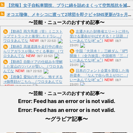
【悲報】女子自転車競技、ブラに綿を詰めまくって空気抵抗を減らすチート技が発覚ｗｗｗ
オコエ瑠偉、メキシコに渡って2球団を即クビ→SNS更新が3ヶ月間止まって消息不明に
〜芸能・ニュースのおすすめ記事〜
【動画】両方馬鹿（笑）ミニスト
左遷された財務省エリートに待ち
ップでトラックと衝突したドラレ... /
受ける運命がやばすぎる！と話題... /
ワロタあんてな
NEW!
いーあんてな(#ﾟｗﾟ)
NEW!
(8/7 22:52)
(8/7
23:01)
【動画】高速道路を走行中の車か
中国「大洪水！」三峡ダム「9門
らリアガラスが飛んでくる事故(... / ワ
ロタあんてな
NEW!
開放！（全力放流」中国都市「三... /
(8/7 22:52)
いーあんてな(#ﾟｗﾟ)
NEW!
(8/7
【動画】自動ドアの仕組みを理解
23:01)
した富山のツバメが賢い。 / ワロタあ
日本のフォント企業を買収した海
んてな
NEW!
(8/7 22:52)
外資本、「なんで自ら売上ゼロに... /
【画像】愛知の半グレ、怖すぎる
いーあんてな(#ﾟｗﾟ)
NEW!
(8/7
→御尊顔がこちら… / ワロタあんてな
23:01)
NEW!
(8/7 22:52)
中国「衝突事故！（2025年」中
【驚愕】マチアプで会った外国人
〜芸能・ニュースのおすすめ記事〜
国軍と中国海警局「ﾌｨﾘﾋﾟ... / いーあ
からまさかの『こう』言われたん... /
んてな(#ﾟｗﾟ)
NEW!
(8/7 23:01)
Error: Feed has an error or is not valid.
ワロタあんてな
NEW!
(8/7 22:52)
中国「大洪水！」三峡ダム「決壊
【画像】ココリコ田中「あかん、
Error: Feed has an error or is not valid.
危機」台風13号「三峡直撃確定... / い
浜田メッチャ腹立つ奴やなぁ･･... / お
ーあんてな(#ﾟｗﾟ)
NEW!
(8/7 23:01)
まとめ : おすすめ
NEW!
(8/7 21:29)
〜グラビア記事〜
韓国人「アメリカでビッグフット
【朗報】本田望結、久しぶりにセ
が発見されました」 / 5chまとめ
クシー投稿！やっぱりお胸がでか... /