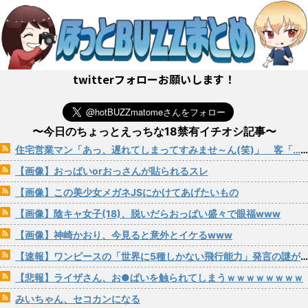
twitterフォローお願いします！
〜今日のちょっとえっちな18禁有イチオシ記事〜
住宅営業マン「あっ、遅れてしまってすみませ～ん(笑)」 客「…今日、契約日ですよね？」→こうなるwww
【画像】おっぱいorおっさんが貼られるスレ
【画像】この美少女メガネJSにかけてあげたいもの
【画像】陰キャ女子(18)、脱いだらおっぱい盛々で眼福www
【画像】神崎かおり、今見ると意外とイケるwww
【速報】ワンピースの「世界に5種しかない飛行能力」発言の謎が解けるWWW
【悲報】ライザさん、お●ぱいを触られてしまうｗｗｗｗｗｗｗｗ
みいちゃん、セコカンになる