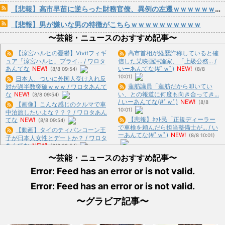
【悲報】高市早苗に逆らった財務官僚、異例の左遷ｗｗｗｗｗｗｗｗ
【悲報】男が嫌いな男の特徴がこちらｗｗｗｗｗｗｗｗｗｗ
〜芸能・ニュースのおすすめ記事〜
【涼宮ハルヒの憂鬱】Vivitフィギ
高市首相が経歴詐称していると確
ュア「涼宮ハルヒ」プライ... / ワロタ
信した某映画評論家、「上級公務... /
あんてな
NEW!
いーあんてな(#ﾟｗﾟ)
NEW!
(8/8 09:54)
(8/8
10:01)
日本人、ついに外国人受け入れ反
蓮舫議員「蓮舫だから叩いてい
対が過半数突破ｗｗｗ / ワロタあんて
な
NEW!
い、との報道に何度も向き合ってき...
(8/8 09:54)
/ いーあんてな(#ﾟｗﾟ)
NEW!
(8/8
【画像】こんな感じのクルマで車
10:01)
中泊旅したいよな？？？ / ワロタあん
【悲報】ﾈｯﾄ民「正規ディーラー
てな
NEW!
(8/8 09:54)
で車検を頼んだら担当整備士が... / い
【動画】タイのティパンコーン王
ーあんてな(#ﾟｗﾟ)
NEW!
(8/8 10:01)
子が日本人女性とデートか？ / ワロタ
あんてな
NEW!
(8/8 09:54)
「BYD RACCOは利便性より安全
帰省した私（29歳事務職）「ハン
〜芸能・ニュースのおすすめ記事〜
性を優先した設計」とEV... / いーあん
バーグ食べたい」→オカン「ハ... / ワ
てな(#ﾟｗﾟ)
NEW!
(8/8 10:01)
Error: Feed has an error or is not valid.
ロタあんてな
NEW!
(8/8 09:54)
インドネシアに「ドラえもん」と
【確かに】エアコン業者「エアコ
Error: Feed has an error or is not valid.
いう名前の市民が16人、「のび... / い
ンスプレー使っても室内に風を送... /
ーあんてな(#ﾟｗﾟ)
NEW!
(8/8 10:01)
おまとめ : おすすめ
NEW!
(8/8 09:15)
〜グラビア記事〜
ルパンの着てるジャケットの色っ
【悲報】親友と殴り合いの結果絶
て / 5chまとめMAP(総合)
NEW!
(8/8
縁濃厚→…どっちが悪いんだ？ / おま