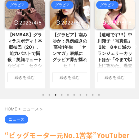
える?“盆踊り”存続の危機 会... / 5ch
胸、デエッッッッッッッッッッッッ...
グラビア
グラビア
グラビア
まとめMAP(総合)
NEW!
(8/8 21:27)
/ おまとめ : おすすめ
NEW!
(8/8
21:15)
「核兵器を鉄くずにしよう」韓国
【画像】本田望結の妹、本田望結
人被爆者、国際連帯を呼びかけ ... /
2023/4/5
2022/6/20
2022/6/18
より実ってしまうwww / おまとめ :
5chまとめMAP(総合)
NEW!
(8/8
おすすめ
NEW!
(8/8 20:13)
21:17)
【画像】美容室に行った女子、不
【NMB48】グラ
【グラビア】南み
【速報です!!!】中
【芸能】黒沢年雄、冷房の効かな
満げ･･････！！ / おまとめ : おすすめ
マラスボディ！本
ゆか：異例続きの
川翔子「写真集」
いクラシックカーに私見「窓を開... /
NEW!
(8/8 20:13)
郷柚巴（20）、
高校1年生 「ヤ
2位 8キロ減の
5chまとめMAP(総合)
NEW!
(8/8
【呆然】取引先専務「Aを20個注
20:45)
迫力バストで悩
ンマガ」表紙に
ランジェリーカッ
文する」ぼく「いつも1～2個... / おま
【国際】インドネシアに「ドラえ
殺！笑顔キュート
グラビア界が揺れ
トほか「今まで以
とめ : おすすめ
NEW!
(8/8 19:11)
もん」16人 日本アニメの影響... /
なビキニ、セクシ
た！！
上に攻めた」過去
【信長の野望・新生】米問屋をど
5chまとめMAP(総合)
NEW!
(8/8
ういう時にどこに建てるのかわか... /
ーニット、ランジ
最高に色っぽ
20:25)
1: 名無しさん
気になるニュースまとめアンテナ
続きを読む
続きを読む
続きを読む
ェリー姿披露
い“しょこたん”満
【島根】ファン付き作業服着用の
2022/06/20(月)
(8/29 00:02)
５０代男性、熱中症の疑いで死亡... /
載
安倍国葬たったの2.5億円に批判
06:20:03.89
1: 名無しさん
5chまとめMAP(総合)
NEW!
(8/8
してる奴らって幾らならOKな... / 気に
ID:CAP_USER9
19:21)
2023/04/01(土)
1: 名無しさん
なるニュースまとめアンテナ
(8/29
海外「日本よ、お前がナンバーワ
2022年06月20日
10:27:25.60
2022/06/18(土)
00:00)
ンだ」 熊本地震直後の日本の対... / に
「週刊ヤングマガ
ID:cwXm/rtE9
09:04:55.67
【悲報】乃木中３０ｔｈヒット祈
ゅーすなう！ まとめアンテナ
HOME
>
ニュース
>
(7/30
ジン」第29号の表
NMB48の本郷柚巴
ID:CAP_USER9
願が死ぬほど / 気になるニュースまと
22:36)
紙に登場した南み
めアンテナ
が、漫画誌『ヤン
タレントの中川翔
(8/29 00:00)
【画像】おまえらこういう地雷系
ニュース
ゆかさん 1 / 4 アイ
【モバマスSS】志希「苺の美味し
グアニマル』（白
子のデビュー20周
の女子高生って好きじゃないの？ / に
い食べ方。そして雪美と食べる... / 気
ドルグループ
泉社）のウェブサ
ゅーすなう！ まとめアンテナ
年写真集『ミラク
(7/30
“ビッグモーター元No.1営業”YouTuber
になるニュースまとめアンテナ
(8/29
「OS☆K」の南み
22:26)
イト『ヤングアニ
ルミライ』（講談
00:00)