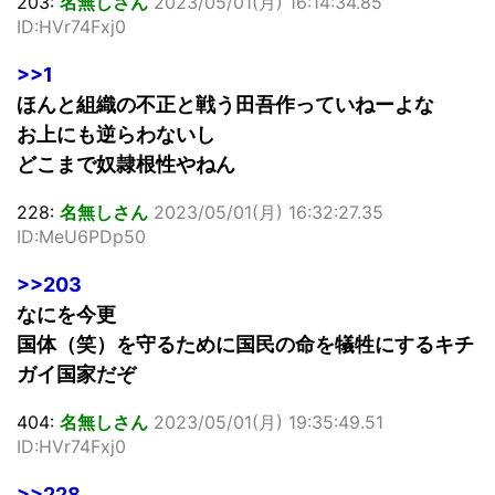
203:
名無しさん
2023/05/01(月) 16:14:34.85
ID:HVr74Fxj0
>>1
ほんと組織の不正と戦う田吾作っていねーよな
お上にも逆らわないし
どこまで奴隷根性やねん
228:
名無しさん
2023/05/01(月) 16:32:27.35
ID:MeU6PDp50
>>203
なにを今更
国体（笑）を守るために国民の命を犠牲にするキチ
ガイ国家だぞ
404:
名無しさん
2023/05/01(月) 19:35:49.51
ID:HVr74Fxj0
>>228