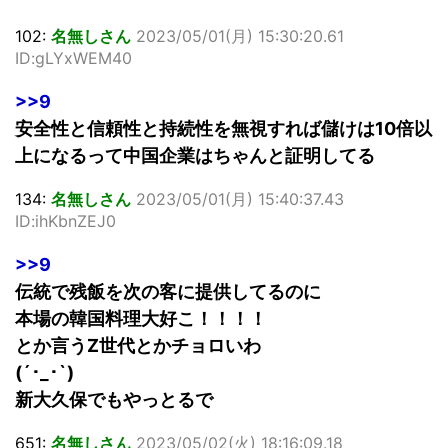
102:
名無しさん
2023/05/01(月) 15:30:20.61
ID:gLYxWEM40
>>9
安全性と信頼性と持続性を無視すれば儲けは10倍以
上になるって中国企業はちゃんと証明してる
134:
名無しさん
2023/05/01(月) 15:40:37.43
ID:ihKbnZEJ0
>>9
伝統で残飯を次の客に提供してるのに
本場の韓国料理大好こ！！！！
とか言うZ世代とかチョロいわ
(´･_･`)
新大久保でもやっとるで
651:
名無しさん
2023/05/02(火) 18:16:09.18