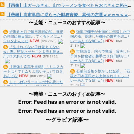
【画像】山ガールさん、山でラーメンを食べたらおじさんに怒られるｗｗｗ
【悲報】高市早苗に逆らった財務官僚、異例の左遷ｗｗｗｗｗｗｗｗ
〜芸能・ニュースのおすすめ記事〜
妊娠５ヶ月で毎日激眠の私。昼寝
強風で欄干が全面的に倒壊した中
の時間に毎日電話してくるトメに... /
国の橋、倒壊した欄干の破片を調... /
ワロタあんてな
NEW!
いーあんてな(#ﾟｗﾟ)
NEW!
(8/8 21:25)
(8/8
21:31)
「生まれてない子は覚えてない
世耕議員、国会で審議・議決した
w」妻に堕胎させたことを忘れ開き...
/ ワロタあんてな
NEW!
予算を財務省が勝手に３兆円動か... /
(8/8 21:25)
いーあんてな(#ﾟｗﾟ)
NEW!
(8/8
21:31)
【画像】森高千里(55) 「ミニスカ
石破前首相を懐かしむ左派、「石
ートはとてもムリよ若い子... / ワロタ
あんてな
NEW!
破が日本国民から支持されまくっ... /
(8/8 21:25)
いーあんてな(#ﾟｗﾟ)
NEW!
(8/8
しょっぱいラーメンの汁を残した
21:31)
ら隣のおっさんに「何故残す！」... /
「近年稀に見るどころの話じゃな
ワロタあんてな
NEW!
(8/8 21:25)
〜芸能・ニュースのおすすめ記事〜
いぞ」と台風15号の予想進路に... / い
女芸人の吉住さん（36）メイクし
ーあんてな(#ﾟｗﾟ)
NEW!
(8/8 21:31)
Error: Feed has an error or is not valid.
たら普通に美人の部類だったと... / ワ
ロタあんてな
NEW!
(8/8 21:25)
Error: Feed has an error or is not valid.
「平和を願う女子児童を警察が取
【画像】黒ギャル「おぢってこう
り押さえて移動させた」と市民団... /
いうのが好きなんでしょ？www... / お
〜グラビア記事〜
いーあんてな(#ﾟｗﾟ)
NEW!
(8/8
まとめ : おすすめ
NEW!
(8/8 21:15)
21:31)
【夏の風物詩】「うるさい」で消
【画像】一般の女性観客さんの