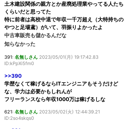
土木建設関係の親方とか産廃処理業やってる人たち
くらいだと思ってた
特に前者は高校中退で年収一千万超え（大特持ちの
やつと足場鳶）がいて、羽振りよかったよ
中古車販売も儲かるんだな
知らなかった
391:
名無しさん
2023/05/01(月) 19:17:42.83
ID:kPpXi5fm0
>>390
学歴なくて稼げるならITエンジニアもそうだけど
な、学力は必要かもしれんが
フリーランスなら年収1000万は稼げるしな
621:
名無しさん
2023/05/02(火) 12:44:39.21
ID:2so4skqs0