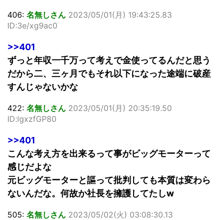
406:
名無しさん
2023/05/01(月) 19:43:25.83
ID:3e/xg9ac0
>>401
ずっと年収一千万って考えで金使ってるんだと思う
だから二、三ヶ月でもそれ以下になった途端に破産
すんじゃないかな
422:
名無しさん
2023/05/01(月) 20:35:19.50
ID:lgxzfGP80
>>401
こんな考え方を出来るって事がビッグモーターって
感じだよな
元ビッグモーターと謳って批判しても本質は変わら
ないんだな。何故か社長を擁護してたしw
505:
名無しさん
2023/05/02(火) 03:08:30.13