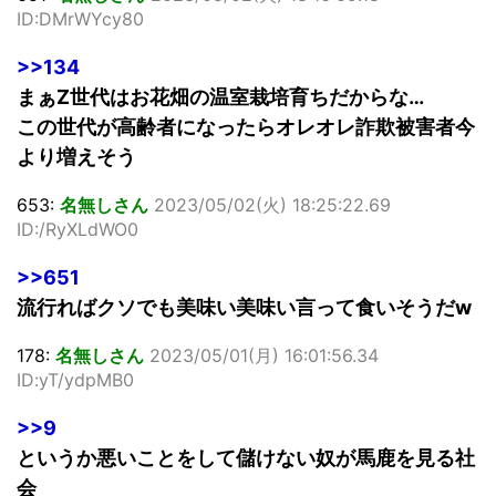
ID:DMrWYcy80
>>134
まぁZ世代はお花畑の温室栽培育ちだからな…
この世代が高齢者になったらオレオレ詐欺被害者今
より増えそう
653:
名無しさん
2023/05/02(火) 18:25:22.69
ID:/RyXLdWO0
>>651
流行ればクソでも美味い美味い言って食いそうだw
178:
名無しさん
2023/05/01(月) 16:01:56.34
ID:yT/ydpMB0
>>9
というか悪いことをして儲けない奴が馬鹿を見る社
会