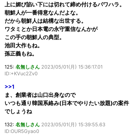
上に媚び諂い下には切れて締め付けるパワハラ。
朝鮮人が一番得意なんだよな。
だから朝鮮人は結構な出世する。
ワタミとか日本電の永守重信なんかが
この手の朝鮮人の典型。
池田大作もね。
孫正義もね。
125:
名無しさん
2023/05/01(月) 15:36:17.01
ID:+KVuc2Zv0
>>1
ま、創業者は山口出身なので
いつも通り韓国系絡み(日本でやりたい放題)の案件
でしょうね
132:
名無しさん
2023/05/01(月) 15:39:55.63
ID:OUR5Gyao0