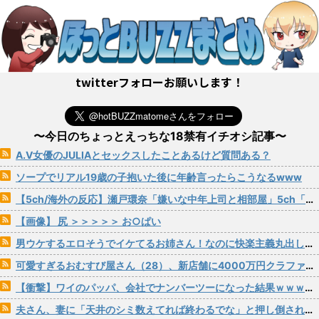
twitterフォローお願いします！
〜今日のちょっとえっちな18禁有イチオシ記事〜
A.V女優のJULIAとセックスしたことあるけど質問ある？
ソープでリアル19歳の子抱いた後に年齢言ったらこうなるwww
【5ch/海外の反応】瀬戸環奈「嫌いな中年上司と相部屋」5ch「堕ちるの早すぎ」海外「IMAXの大画面で見たい」
【画像】 尻 ＞＞＞＞＞ お○ぱい
男ウケするエロそうでイケてるお姉さん！なのに快楽主義丸出し感度良すぎでハメ潮炸裂！イキまくりオゲレツSEX！！ 葉月まゆ
可愛すぎるおむすび屋さん（28）、新店舗に4000万円クラファンした成功した結果弱男集団から叩かれてしまうｗｗｗｗ
【衝撃】ワイのパッパ、会社でナンバーツーになった結果ｗｗｗｗｗｗｗｗｗｗ
夫さん、妻に「天井のシミ数えてれば終わるでな」と押し倒されて性行為 → 凄いことになるｗｗｗｗｗ