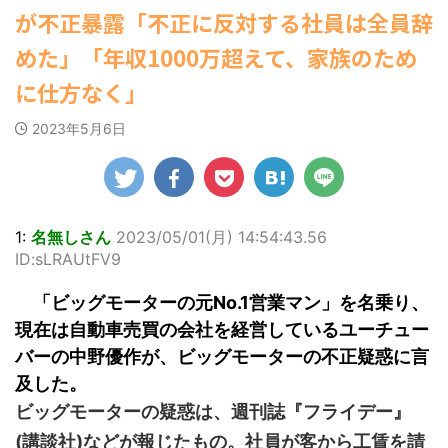
【為替相場】為替介入により一時
ゆかさんが、6月
マルWeb』のグラ
社）が、週間2.5万
【速報】スプラトゥーン公式、謝
が不正暴露「不正に反対する社員は全員辞
1ドル157円台 しかし戻しも... / にゅー
20日発売のマンガ
ビアに初登場し
部を売り上げ、
罪 / 気になるニュースまとめアンテナ
すなう！ まとめアンテナ
(7/30
誌「週刊ヤングマ
た。 グラマラスな
6/20付「オリコン
(8/28 23:50)
めた」「年収1000万超えて、家族のため
22:16)
ガジン」（講談
ボディを武器に、
週間BOOKランキ
勇気を出して白人美女にチン凸し
Powered by livedoor 相互
社）第29号の表紙
グラビア界を席巻
ング」、同ランキ
に仕方なく」
たアジア人短小男♂、爆笑されて... /
RSS
に登場した。 南さ
にゅーすなう！ まとめアンテナ
中の本郷。 今回、
ングジャンル別
(7/30 22:06)
んは2005年10月10
サイトには15カッ
「写真集」で共に2
2023年5月6日
海外「日本よ、お前がナンバーワ
日生まれの16歳。
トが掲載されてお
位にランクインし
ンだ」 熊本地震直後の日本の対... / に
今年2月に同誌の表
り、ボディライン
た。 【写真18枚】
ゅーすなう！ まとめアンテナ
(7/30
紙を飾ったことが
際立つタイトなセ
大胆すぎる肌見
21:56)
話題になり、早く
クシーニット姿の
せ…ほぼ'手ぶら'な
Powered by livedoor 相互
も再登場した。
カットから、笑顔
中川翔子 自身10年
RSS
「異例続きの高校1
キュートなビキ
ぶりの写真集とな
1:
名無しさん
2023/05/01(月) 14:54:43.56
年生にグラビア界
ニ、迫力バスト目
る本作は、全編沖
ID:sLRAUtFV9
が揺れた！！」と
を引くランジェリ
縄でロケを敢行。
紹介され、水着姿
ー姿のカットなど
本作撮影にあた
「ビッグモーターの元No.1営業マン」を名乗り、
を披露した。 ...
盛りだくさんの内
り、「スゴい決意
現在は自動車売買の会社を経営しているユーチュー
容となっている。
をさせていただい
http://www.rbbto
て8キロ（痩せ
バーの中野優作が、ビッグモーターの不正疑惑に言
da ...
た）。デビュー当
及した。
時の体重まで ...
ビッグモーターの疑惑は、週刊誌『フライデー』
(講談社)などが報じたもの。社員が客から工賃を請