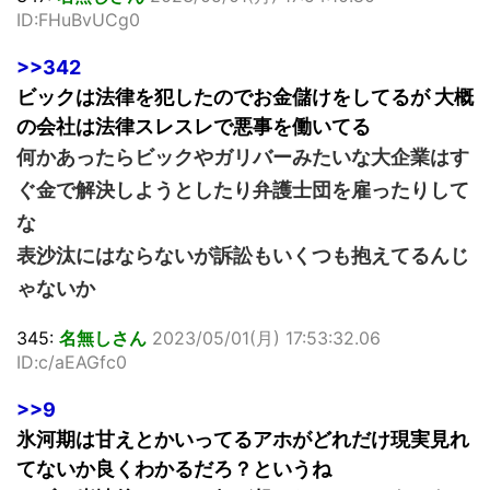
ID:FHuBvUCg0
>>342
ビックは法律を犯したのでお金儲けをしてるが 大概
の会社は法律スレスレで悪事を働いてる
何かあったらビックやガリバーみたいな大企業はす
ぐ金で解決しようとしたり弁護士団を雇ったりして
な
表沙汰にはならないが訴訟もいくつも抱えてるんじ
ゃないか
345:
名無しさん
2023/05/01(月) 17:53:32.06
ID:c/aEAGfc0
>>9
氷河期は甘えとかいってるアホがどれだけ現実見れ
てないか良くわかるだろ？というね