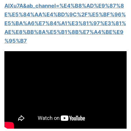
AIXu7A&ab_channel=%E4%B8%AD%E9%87%8
E%E5%84%AA%E4%BD%9C%2F%E5%BF%96%
E5%BA%A6%E7%84%A1%E3%81%97%E3%81%
AE%E8%BB%8A%E5%B1%8B%E7%A4%BE%E9
%95%B7