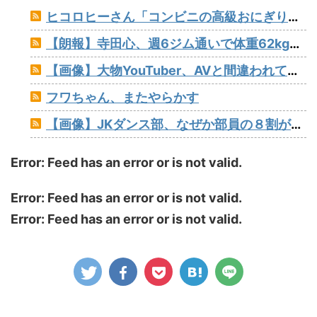
ヒコロヒーさん「コンビニの高級おにぎりが170円とか絶対買わない」とか薄すぎるトークをかましてしまう
【朗報】寺田心、週6ジム通いで体重62kg→82kgに 110kgのベンチプレス持ち上げる姿披露（画像あり）
【画像】大物YouTuber、AVと間違われて海外でバズるwww
フワちゃん、またやらかす
【画像】JKダンス部、なぜか部員の８割がﾃﾞｶﾊﾟｲwww
Error: Feed has an error or is not valid.
Error: Feed has an error or is not valid.
Error: Feed has an error or is not valid.