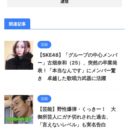
関連記事
芸能
【SKE48】「グループの中心メンバ
ー」古畑奈和（25）、突然の卒業発
表！「本当なんです」にメンバー驚
き 卓越した歌唱力武器に活躍
芸能
【芸能】野性爆弾・くっきー！ 大
御所芸人にガチ切れされた過去、
「言えないレベル」も実名告白