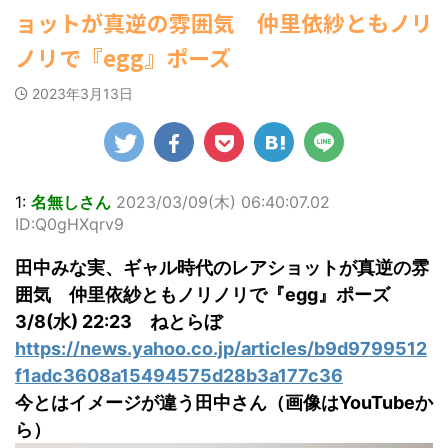
ゆかさんが、6月
マルWeb』のグラ
社）が、週間2.5万
勇気を出して白人美女にチン凸し
ョットが真逆の雰囲気 仲里依紗ともノリ
罪 / 気になるニュースまとめアンテナ
20日発売のマンガ
ビアに初登場し
たアジア人短小男♂、爆笑されて... /
部を売り上げ、
(8/28 23:50)
にゅーすなう！ まとめアンテナ
誌「週刊ヤングマ
た。 グラマラスな
6/20付「オリコン
ノリで『egg』ポーズ
(7/30 22:06)
Powered by livedoor 相互
ガジン」（講談
ボディを武器に、
週間BOOKランキ
海外「日本よ、お前がナンバーワ
RSS
社）第29号の表紙
グラビア界を席巻
ング」、同ランキ
ンだ」 熊本地震直後の日本の対... / に
2023年3月13日
に登場した。 南さ
中の本郷。 今回、
ングジャンル別
ゅーすなう！ まとめアンテナ
(7/30
んは2005年10月10
サイトには15カッ
「写真集」で共に2
21:56)
日生まれの16歳。
トが掲載されてお
位にランクインし
Powered by livedoor 相互
今年2月に同誌の表
り、ボディライン
た。 【写真18枚】
RSS
紙を飾ったことが
際立つタイトなセ
大胆すぎる肌見
話題になり、早く
クシーニット姿の
せ…ほぼ'手ぶら'な
1:
名無しさん
2023/03/09(木) 06:40:07.02
も再登場した。
カットから、笑顔
中川翔子 自身10年
ID:Q0gHXqrv9
「異例続きの高校1
キュートなビキ
ぶりの写真集とな
年生にグラビア界
ニ、迫力バスト目
る本作は、全編沖
田中みな実、ギャル時代のレアショットが真逆の雰
が揺れた！！」と
を引くランジェリ
縄でロケを敢行。
紹介され、水着姿
ー姿のカットなど
本作撮影にあた
囲気 仲里依紗ともノリノリで『egg』ポーズ
を披露した。 ...
盛りだくさんの内
り、「スゴい決意
3/8(水) 22:23 ねとらぼ
容となっている。
をさせていただい
https://news.yahoo.co.jp/articles/b9d9799512
http://www.rbbto
て8キロ（痩せ
da ...
た）。デビュー当
f1adc3608a15494575d28b3a177c36
時の体重まで ...
今とはイメージが違う田中さん（画像はYouTubeか
ら）