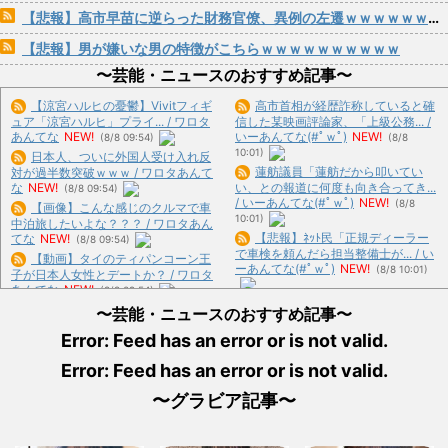
【悲報】高市早苗に逆らった財務官僚、異例の左遷ｗｗｗｗｗｗｗｗ
【悲報】男が嫌いな男の特徴がこちらｗｗｗｗｗｗｗｗｗｗ
〜芸能・ニュースのおすすめ記事〜
【涼宮ハルヒの憂鬱】Vivitフィギ
高市首相が経歴詐称していると確
ュア「涼宮ハルヒ」プライ... / ワロタ
信した某映画評論家、「上級公務... /
あんてな
NEW!
いーあんてな(#ﾟｗﾟ)
NEW!
(8/8 09:54)
(8/8
10:01)
日本人、ついに外国人受け入れ反
蓮舫議員「蓮舫だから叩いてい
対が過半数突破ｗｗｗ / ワロタあんて
な
NEW!
い、との報道に何度も向き合ってき...
(8/8 09:54)
/ いーあんてな(#ﾟｗﾟ)
NEW!
(8/8
【画像】こんな感じのクルマで車
10:01)
中泊旅したいよな？？？ / ワロタあん
【悲報】ﾈｯﾄ民「正規ディーラー
てな
NEW!
(8/8 09:54)
で車検を頼んだら担当整備士が... / い
【動画】タイのティパンコーン王
ーあんてな(#ﾟｗﾟ)
NEW!
(8/8 10:01)
子が日本人女性とデートか？ / ワロタ
あんてな
NEW!
(8/8 09:54)
「BYD RACCOは利便性より安全
帰省した私（29歳事務職）「ハン
〜芸能・ニュースのおすすめ記事〜
性を優先した設計」とEV... / いーあん
バーグ食べたい」→オカン「ハ... / ワ
てな(#ﾟｗﾟ)
NEW!
(8/8 10:01)
Error: Feed has an error or is not valid.
ロタあんてな
NEW!
(8/8 09:54)
インドネシアに「ドラえもん」と
【確かに】エアコン業者「エアコ
Error: Feed has an error or is not valid.
いう名前の市民が16人、「のび... / い
ンスプレー使っても室内に風を送... /
ーあんてな(#ﾟｗﾟ)
NEW!
(8/8 10:01)
おまとめ : おすすめ
NEW!
(8/8 09:15)
〜グラビア記事〜
ルパンの着てるジャケットの色っ
【悲報】親友と殴り合いの結果絶
て / 5chまとめMAP(総合)
NEW!
(8/8
縁濃厚→…どっちが悪いんだ？ / おま