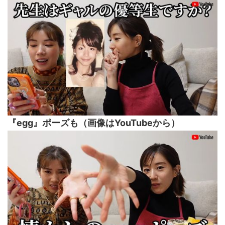
『egg』ポーズも（画像はYouTubeから）