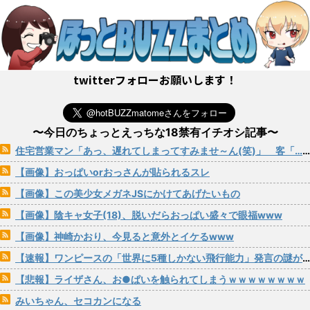
twitterフォローお願いします！
〜今日のちょっとえっちな18禁有イチオシ記事〜
住宅営業マン「あっ、遅れてしまってすみませ～ん(笑)」 客「…今日、契約日ですよね？」→こうなるwww
【画像】おっぱいorおっさんが貼られるスレ
【画像】この美少女メガネJSにかけてあげたいもの
【画像】陰キャ女子(18)、脱いだらおっぱい盛々で眼福www
【画像】神崎かおり、今見ると意外とイケるwww
【速報】ワンピースの「世界に5種しかない飛行能力」発言の謎が解けるWWW
【悲報】ライザさん、お●ぱいを触られてしまうｗｗｗｗｗｗｗｗ
みいちゃん、セコカンになる