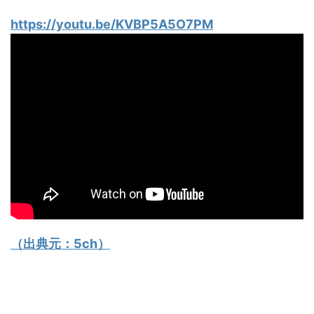
https://youtu.be/KVBP5A5O7PM
（出典元：
5ch
）