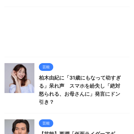
芸能
柏木由紀に「31歳にもなって幼すぎ
る」呆れ声 スマホを紛失し「絶対
怒られる、お母さんに」発言にドン
引き？
芸能
【芸能】要潤「仮面ライダーアギ