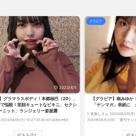
(8/6
合)
NEW!
(8/6 14:55)
おまとめ : おすすめ
NEW!
クラピカ「エンペラータイムのせいで寿
(8/6 14:33)
合)
NEW!
(8/6 14:49)
グラビア
グ
て撮影不... / おまとめ : おすすめ
【悲報】クロちゃん、とんでもないツイ
14:39)
るのかわか... / 気になるニュースま
海外「日本よ、お前がナンバーワンだ」
めアンテナ
(7/30 22:36)
らOKな... / 気になるニュースまとめ
【画像】おまえらこういう地雷系の
めアンテナ
(7/30 22:26)
気になるニュースまとめアンテナ
【為替相場】為替介入により一時1ドル
(8/29
アンテナ
(7/30 22:16)
美と食べる... / 気になるニュースま
勇気を出して白人美女にチン凸したア
とめアンテナ
(7/30 22:06)
ュースまとめアンテナ
海外「日本よ、お前がナンバーワンだ」
(8/28 23:50)
めアンテナ
(7/30 21:56)
/4/5
2022/6/20
Powered by livedoor 相互R
0）、
【グラビア】南みゆか：異例続きの高校1年生
【
クシ
「ヤンマガ」表紙に グラビア界が揺れた！！
の
1: 名無しさん 2022/06/20(月) 06:20:03.89 ID:CAP_USER9
2022年06月20日 「週刊ヤングマガジン」第29号の表紙に登
1: 名
泉
場した南みゆかさん 1 / 4 アイドルグループ「OS☆K」の南
タレ
アに初
みゆかさんが、6月20日発売のマンガ誌「週刊ヤングマガジ
イ』
続きを読む