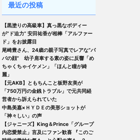
最近の投稿
【黒塗りの高級車】真っ黒なボディー
が“ド迫力” 安田祐香が相棒「アルファー
ド」をお披露目
尾崎豊さん、24歳の親子写真でレアな“パ
パの顔” 幼子肩車する素の姿に反響「め
ちゃくちゃイケメン」「ほんと瞳が綺
麗」
【元AKB】ともちんこと板野友美が
「750万円の金銭トラブル」で元共同経
営者から訴えられていた
中島美嘉×ＨＹＤＥの美形ショットが
「神々しい」の声
【ジャニーズ】King＆Prince「グループ
内恋愛禁止」言及にファン歓喜 『このご