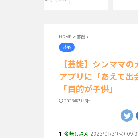
田中さんは桜の花びらの
登場した。 グラマラスなボディを武器に、グラビア界
ました。 黒っぽいビ
中の本郷。 今回、サイトには15カットが掲載されてお
っぽい表情を見せる姿
ディライン際立つタイトなセクシーニット姿のカット
まった腹筋など、美しい
笑顔キュートなビキニ、迫力バスト目を引くランジェ
目はモノクロショット
のカットなど盛りだくさんの内容となっている。
http://www.rbbtoda ...
HOME
>
芸能
>
芸能
【芸能】シンママの
アプリに「あえて出
「目的が子供」
2023年2月3日
1:
名無しさん
2023/01/31(火) 09:3