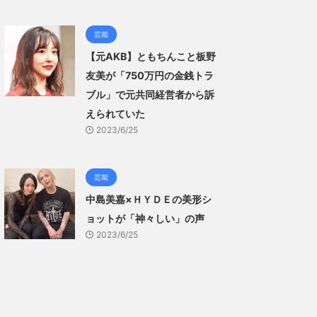
芸能
【元AKB】ともちんこと板野
友美が「750万円の金銭トラ
ブル」で元共同経営者から訴
えられていた
2023/6/25
芸能
中島美嘉×ＨＹＤＥの美形シ
ョットが「神々しい」の声
2023/6/25