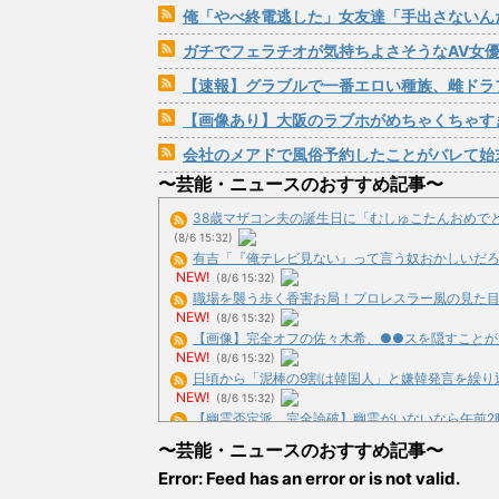
俺「やべ終電逃した」女友達「手出さないんだった
ガチでフェラチオが気持ちよさそうなAV女
【速報】グラブルで一番エロい種族、雌ドラ
【画像あり】大阪のラブホがめちゃくちゃす
会社のメアドで風俗予約したことがバレて始
〜芸能・ニュースのおすすめ記事〜
38歳マザコン夫の誕生日に「むしゅこたんおめでとう！
(8/6 15:32)
有吉「『俺テレビ見ない』って言う奴おかしいだろ。団
NEW!
(8/6 15:32)
職場を襲う歩く香害お局！プロレスラー風の見た目で自
NEW!
(8/6 15:32)
【画像】完全オフの佐々木希、●●スを隠すことができ
NEW!
(8/6 15:32)
日頃から「泥棒の9割は韓国人」と嫌韓発言を繰り返す
NEW!
(8/6 15:32)
【幽霊否定派、完全論破】幽霊がいないなら午前2時に一
NEW!
(8/6 15:05)
〜芸能・ニュースのおすすめ記事〜
鬼の正体、船で難破して日本に漂着した白人だった説 
Error: Feed has an error or is not valid.
15:05)
【しかも無能】Google、Geminiが大赤字、史上初のマ