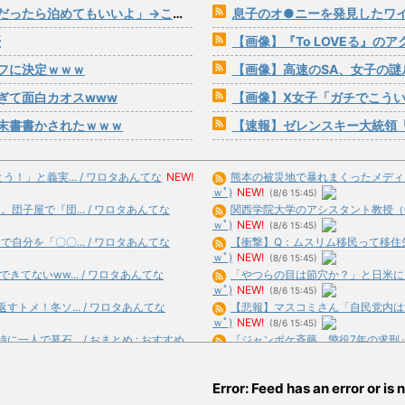
ら泊めてもいいよ」→こうなるwww
息子のオ●ニーを発見したワ
優
【画像】『To LOVEる』の
フに決定ｗｗｗ
【画像】高速のSA、女子の謎
ぎて面白カオスwww
【画像】X女子「ガチでこうい
末書書かされたｗｗｗ
【速報】ゼレンスキー大統領「日本の支
」と義実... / ワロタあんてな
NEW!
熊本の被災地で暴れまくったメディア取
ｗﾟ)
NEW!
(8/6 15:45)
子屋で『団... / ワロタあんてな
関西学院大学のアシスタント教授（中国
ｗﾟ)
NEW!
(8/6 15:45)
分を「〇〇... / ワロタあんてな
【衝撃】Q：ムスリム移民って移住先を
ｗﾟ)
NEW!
(8/6 15:45)
てないww... / ワロタあんてな
「やつらの目は節穴か？」と日米に見切
ｗﾟ)
NEW!
(8/6 15:45)
トメ！冬ソ... / ワロタあんてな
【悲報】マスコミさん「自民党内は消費減
ｗﾟ)
NEW!
(8/6 15:45)
人で墓石... / おまとめ : おすすめ
『ジャンポケ斉藤、懲役7年の求刑』←こ
合)
NEW!
(8/6 15:31)
/ おまとめ : おすすめ
NEW!
【韓国】ウェブトゥーン、売上が減りは
(8/6
Error: Feed has an error or is n
合)
NEW!
(8/6 15:23)
... / おまとめ : おすすめ
NEW!
【消費税減税】「コロナ禍以上の困難が待