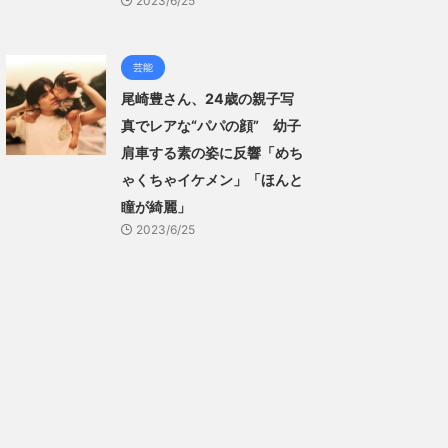
2023/6/25
芸能
尾崎豊さん、24歳の親子写
真でレアな“パパの顔” 幼子
肩車する素の姿に反響「めち
ゃくちゃイケメン」「ほんと
瞳が綺麗」
2023/6/25