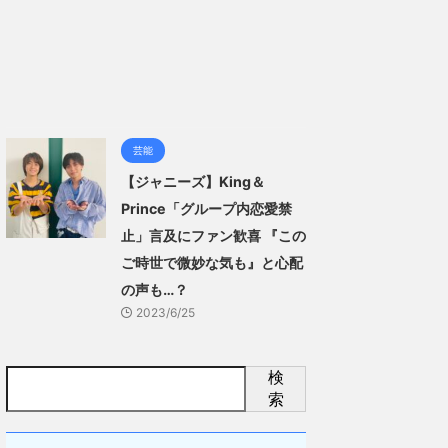
芸能
【ジャニーズ】King＆
Prince「グループ内恋愛禁
止」言及にファン歓喜 『この
ご時世で微妙な気も』と心配
の声も…？
2023/6/25
検
索