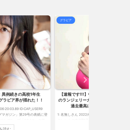
命を大幅に失ってしまった... / 5chまとめMAP(総
ラビア
グラビア
ートをする / 5chまとめMAP(総合)
NEW!
(8/6
 熊本地震直後の日本の対... / にゅーすなう！ まと
女子高生って好きじゃないの？ / にゅーすなう！ まと
157円台 しかし戻しも... / にゅーすなう！ まとめ
ジア人短小男♂、爆笑されて... / にゅーすなう！ ま
 熊本地震直後の日本の対... / にゅーすなう！ まと
2022/6/18
SS
速報です!!!】中川翔子「写真集」2位 8キロ減
【画像】巨乳にな
ランジェリーカットほか「今まで以上に攻めた」
チなグラ
過去最高に色っぽい“しょこたん”満載
1: 名無しさん 2022/06/
無しさん 2022/06/18(土) 09:04:55.67 ID:CAP_USER9
ントの中川翔子のデビュー20周年写真集『ミラクルミラ
（講談社）が、週間2.5万部を売り上げ、6/20付「オリ
続きを読む