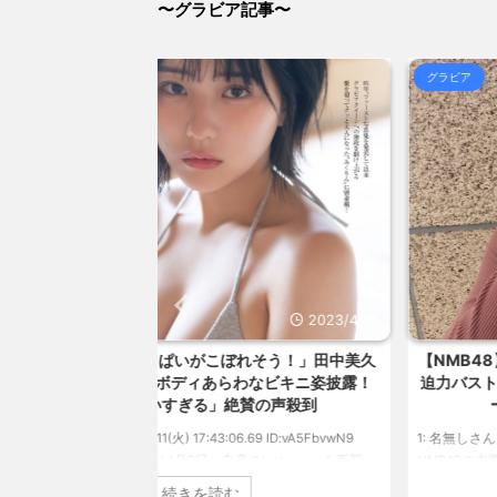
〜グラビア記事〜
14:53)
ワイが受けた性的いじめと虐待で打線組んだwww / 
グラビア
【衝撃画像】有名セクシー女優さん、整形手術に大失敗し
NEW!
(8/6 14:29)
【信長の野望・新生】米問屋をどういう時にどこに建て
とめアンテナ
(8/29 00:02)
安倍国葬たったの2.5億円に批判してる奴らって幾らな
アンテナ
(8/29 00:00)
【悲報】乃木中３０ｔｈヒット祈願が死ぬほど / 
00:00)
【モバマスSS】志希「苺の美味しい食べ方。そして雪
とめアンテナ
(8/29 00:00)
【速報】スプラトゥーン公式、謝罪 / 気になるニ
Powered by livedoor 相互RSS
2023/4/15
2023
れそう！」田中美久
【NMB48】グラマラスボディ！本郷柚巴（2
わなビキニ姿披露！
迫力バストで悩殺！笑顔キュートなビキニ、セ
賛の声殺到
ーニット、ランジェリー姿披露
69 ID:vA5FbvwN9
1: 名無しさん 2023/04/01(土) 10:27:25.60 ID:cwXm/rtE9
nstagramを更新。
NMB48の本郷柚巴が、漫画誌『ヤングアニマル』（白
姿を披露しました。
社）のウェブサイト『ヤングアニマルWeb』のグラビ
続きを読む