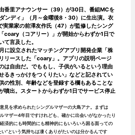
香里アナウンサー（39）が30日、番組MCを
ろダンディ」（月～金曜後8・30）に生出演。衣
で実業家の前澤友作氏（47）が監修したシング
coary（コアリー）」が開始からわずか1日で
いて言及した。
6月に設立されたマッチングアプリ開発企業「株
リースした「coary」。アプリの説明ページ
のは自由だ。でももし、子供がいるという理由
せるきっかけをつくりたい」などと記されてい
供の性別、年齢などを登録する欄もあることな
が噴出。スタートからわずか1日でサービス停止
意見を求められたシングルマザーの大島アナ。まずは
ルマザー4年目ですけれども、確かに出会いがなかったり
経済的にも時間的にも精神的にもいろいろ困る面っての
たい”という気持ちは凄くありがたいのは分かるんです