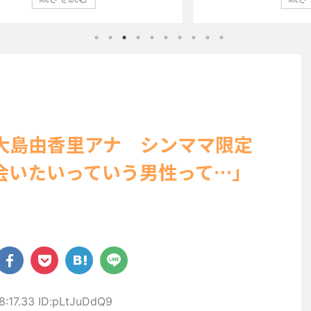
を席巻
ン」（講談社）第29号の表紙に登場した。 南さんは2005年
コン
り、ボ
10月10日生まれの16歳。今年2月に同誌の表紙を飾ったこと
真集
から、
が話題になり、早くも再登場した。「異例続きの高校1年生
る肌
リー姿
にグラビア界が揺れた！！」と紹介され、水着姿を披露し
なる
た。 ...
「ス
ー当時
大島由香里アナ シンママ限定
会いたいっていう男性って…」
8:17.33 ID:pLtJuDdQ9