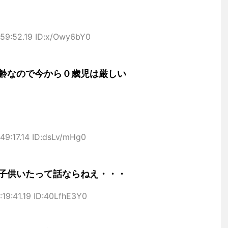
:59:52.19 ID:x/Owy6bY0
齢なので今から０歳児は厳しい
49:17.14 ID:dsLv/mHg0
子供いたって話ならねえ・・・
:19:41.19 ID:40LfhE3Y0