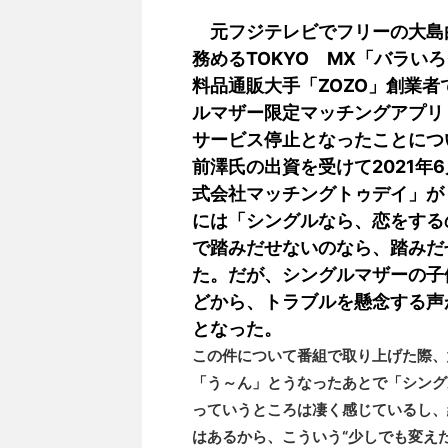
元フジテレビでフリーの大島由
務めるTOKYO MX「バラい
料品通販大手「ZOZO」創業者
ルマザー限定マッチングアプリ「
サービス停止となったことにつ
前澤氏の出資を受けて2021年
式会社マッチングトゥデイ」がリ
には「シングルなら、恋をする
で踏みだせないのなら、踏みだ
た。だが、シングルマザーの子
どから、トラブルを懸念する声
となった。
この件について番組で取り上げた際、
「う～ん」とうなったあとで「シング
っていうところは凄く感じているし、
はあるから、こういう“少しでも変え