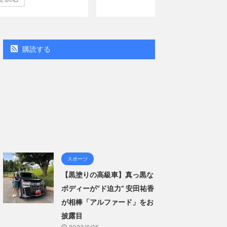
週間BOOKランキング」、同ランキングジャンル別「写
」で共に2位にランクインした。 【写真18枚】大胆すぎ
見せ…ほぼ'手ぶら'な中川翔子 自身10年ぶりの写真集と
本作は、全編沖縄でロケを敢行。本作撮影にあたり、
ゴい決意をさせていただいて8キロ（痩せた）。デビュ
購読する
の体重まで ...
スポーツ
【黒塗りの高級車】真っ黒な
ボディーが“ド迫力” 安田祐香
が相棒「アルファード」をお
披露目