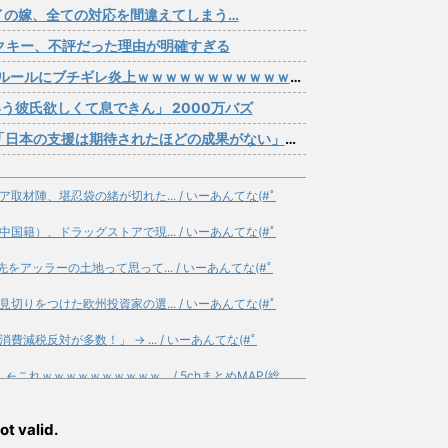
イの嫁、全ての対応を間違えてしまう…
アクキー、不評だった理由が明確すぎる
ルールにブチギレ炎上ｗｗｗｗｗｗｗｗｗｗｗｗｗ
う彼氏欲しくて息できん」 2000万バズ
援は期待されたほどの成果がない」WWWWWWWWWWW
材陣、堪忍袋の緒が切れた... / いーあんてな(#ﾟ
籍）、ドラッグストアで現... / いーあんてな(#ﾟ
アッラーの土地って思って... / いーあんてな(#ﾟ
りをつけた欧州投資家の選... / いーあんてな(#ﾟ
税反対が多数！」 → ... / いーあんてな(#ﾟ
れｗｗｗｗｗｗｗｗｗｗ... / 5chまとめMAP(総
じめた？カカオのストーリ... / 5chまとめMAP(総
ot valid.
ち受けている…」飲食店... / 5chまとめMAP(総