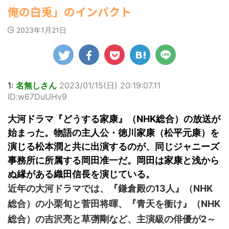
ゆかさんが、6月
すなう！ まとめアンテナ
ビキニ姿を披露し
マルWeb』のグラ
(7/30
俺の白兎」のインパクト
22:16)
20日発売のマンガ
ました。 「素敵
ビアに初登場し
Powered by livedoor 相互
勇気を出して白人美女にチン凸し
誌「週刊ヤングマ
な表情」「セクシ
た。 グラマラスな
RSS
たアジア人短小男♂、爆笑されて... /
2023年1月21日
ガジン」（講談
ーで綺麗」 田中さ
ボディを武器に、
にゅーすなう！ まとめアンテナ
社）第29号の表紙
んは桜の花びらの
グラビア界を席巻
(7/30 22:06)
に登場した。 南さ
絵文字と共に、自
中の本郷。 今回、
海外「日本よ、お前がナンバーワ
んは2005年10月10
身の写真2枚を公開
サイトには15カッ
ンだ」 熊本地震直後の日本の対... / に
ゅーすなう！ まとめアンテナ
日生まれの16歳。
(7/30
しました。 黒っぽ
トが掲載されてお
21:56)
今年2月に同誌の表
いビキニを着用し
り、ボディライン
1:
名無しさん
2023/01/15(日) 20:19:07.11
紙を飾ったことが
台の上に横たわ
際立つタイトなセ
Powered by livedoor 相互
ID:w67DuUHv9
話題になり、早く
り、大人っぽい表
クシーニット姿の
RSS
も再登場した。
情を見せる姿で
カットから、笑顔
大河ドラマ『どうする家康』（NHK総合）の放送が
「異例続きの高校1
す。 あらわになっ
キュートなビキ
年生にグラビア界
た胸元や引き締ま
ニ、迫力バスト目
始まった。物語の主人公・徳川家康（松平元康）を
が揺れた！！」と
った腹筋など、美
を引くランジェリ
演じる松本潤と共に出演するのが、同じジャニーズ
紹介され、水着姿
しいボディがとて
ー姿のカットなど
を披露した。 ...
もセクシーです
盛りだくさんの内
事務所に所属する岡田准一だ。岡田は家康と浅から
ね。 2枚目はモノ
容となっている。
ぬ縁がある織田信長を演じている。
クロショット ...
http://www.rbbto
近年の大河ドラマでは、『鎌倉殿の13人』（NHK
da ...
総合）の小栗旬と菅田将暉、『青天を衝け』（NHK
総合）の吉沢亮と草彅剛など、主演級の俳優が2～