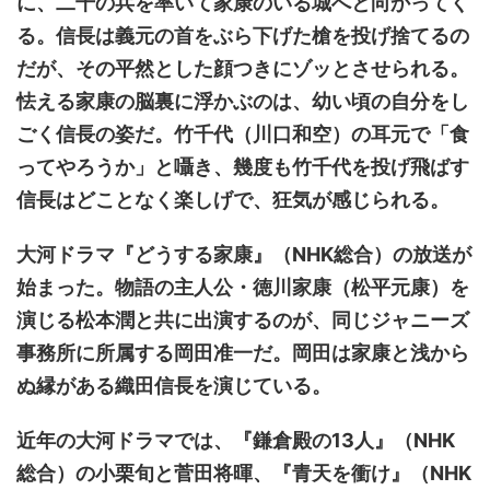
に、二千の兵を率いて家康のいる城へと向かってく
る。信長は義元の首をぶら下げた槍を投げ捨てるの
だが、その平然とした顔つきにゾッとさせられる。
怯える家康の脳裏に浮かぶのは、幼い頃の自分をし
ごく信長の姿だ。竹千代（川口和空）の耳元で「食
ってやろうか」と囁き、幾度も竹千代を投げ飛ばす
信長はどことなく楽しげで、狂気が感じられる。
大河ドラマ『どうする家康』（NHK総合）の放送が
始まった。物語の主人公・徳川家康（松平元康）を
演じる松本潤と共に出演するのが、同じジャニーズ
事務所に所属する岡田准一だ。岡田は家康と浅から
ぬ縁がある織田信長を演じている。
近年の大河ドラマでは、『鎌倉殿の13人』（NHK
総合）の小栗旬と菅田将暉、『青天を衝け』（NHK