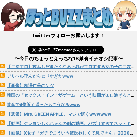
twitterフォローお願いします！
〜今日のちょっとえっちな18禁有イチオシ記事〜
【二次エロ】揉みしだきたくなる下乳がエロすぎる女の子の二次画像 その29
デリヘル呼んだらヒドすぎたwww
【画像】相澤仁美のケツ
韓国の「セックス・イン・ザゲーム」という映画がエロ過ぎると話題にｗｗｗ
遺産で4億近く貰ったらこうなるwww
【悲報】Mrs. GREEN APPLE、マジで逝くwwwwww
【動画】クレヨンしんちゃんの例の動画、バズリすぎてネットミームと化すｗｗｗｗ
【画像】X女子「ガチでこういう彼氏欲しくて息できん」 2000万バズ