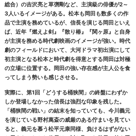
総合）の吉沢亮と草彅剛など、主演級の俳優が2～
3人いるイメージがある。松本も岡田も数多くの作
品で主演を務めているが、信長を演じる岡田といえ
ば、近年『燃えよ剣』『散り椿』『関ヶ原』と自身
が主演を務める時代劇映画のイメージが強い。時代
劇のフィールドにおいて、大河ドラマ初出演にして
初主演となる松本と時代劇を得意とする岡田は対極
の立場に位置する。岡田の強い存在感が主人公を食
ってしまう勢いも感じさせる。
実際に、第1回「どうする桶狭間」の終盤にわずか
しか登場しなかった信長は強烈な印象を残した。
「桶狭間の戦い」の結末を知っていても、今川義元
を演じている野村萬斎の威厳のある佇まいを見てい
ると、義元を慕う松平元康同様、負けるはずがない