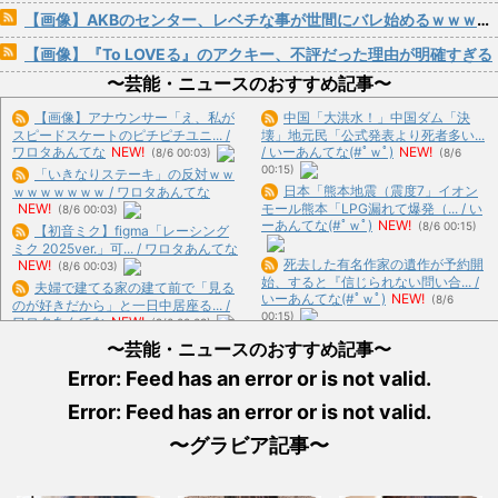
【画像】AKBのセンター、レベチな事が世間にバレ始めるｗｗｗｗｗｗｗ
【画像】『To LOVEる』のアクキー、不評だった理由が明確すぎる
〜芸能・ニュースのおすすめ記事〜
【画像】アナウンサー「え、私が
中国「大洪水！」中国ダム「決
スピードスケートのピチピチユニ... /
壊」地元民「公式発表より死者多い...
ワロタあんてな
NEW!
/ いーあんてな(#ﾟｗﾟ)
NEW!
(8/6 00:03)
(8/6
00:15)
「いきなりステーキ」の反対ｗｗ
日本「熊本地震（震度7」イオン
ｗｗｗｗｗｗｗ / ワロタあんてな
NEW!
モール熊本「LPG漏れて爆発（... / い
(8/6 00:03)
ーあんてな(#ﾟｗﾟ)
NEW!
(8/6 00:15)
【初音ミク】figma「レーシング
ミク 2025ver.」可... / ワロタあんてな
死去した有名作家の遺作が予約開
NEW!
(8/6 00:03)
始、すると『信じられない問い合... /
夫婦で建てる家の建て前で「見る
いーあんてな(#ﾟｗﾟ)
NEW!
(8/6
のが好きだから」と一日中居座る... /
00:15)
ワロタあんてな
NEW!
(8/6 00:03)
日本「沖縄県知事選（9月」一色
美容院で遭遇したギャル美容師→
〜芸能・ニュースのおすすめ記事〜
正春「海難事件追及（検証」八重... /
尖ったつけ爪で痛いシャンプーを... /
いーあんてな(#ﾟｗﾟ)
NEW!
(8/6
Error: Feed has an error or is not valid.
ワロタあんてな
NEW!
(8/6 00:03)
00:15)
【画像】この37歳の女性に告白さ
Error: Feed has an error or is not valid.
募金のピンハネ疑惑をかけられた
れたら？www / おまとめ : おすすめ
某野党、「全額が被災地のために... /
NEW!
(8/5 22:59)
〜グラビア記事〜
いーあんてな(#ﾟｗﾟ)
NEW!
(8/6
【緊急】腐女子「BL＝性欲という
00:15)
決めつけにモヤる！」⇒ｗｗ / おまと
【東京】〈40度超でも休めない〉
め : おすすめ
NEW!
(8/5 22:59)