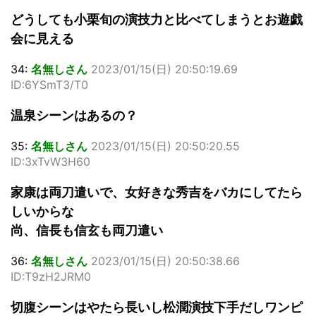
どうしても小栗旬の演技力と比べてしまうとお遊戯
会に見える
34:
名無しさん
2023/01/15(日) 20:50:19.69
ID:6YSmT3/T0
温泉シーンはあるの？
35:
名無しさん
2023/01/15(日) 20:50:20.55
ID:3xTvW3H60
家康は両刀遣いで、女好きな秀吉をバカにしてたら
しいからな
尚、信長も信玄も両刀遣い
36:
名無しさん
2023/01/15(日) 20:50:38.66
ID:T9zH2JRM0
切腹シーンはやたら長いし松潤演技下手だしワンピ