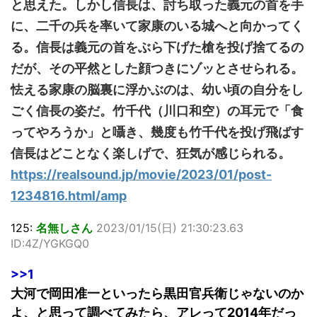
と思えた。しかし信長は、討ち取った義元の首を手
に、二千の兵を率いて家康のいる城へと向かってく
る。信長は義元の首をぶら下げた槍を投げ捨てるの
だが、その平然とした顔つきにゾッとさせられる。
怯える家康の脳裏に浮かぶのは、幼い頃の自分をし
ごく信長の姿だ。竹千代（川口和空）の耳元で「食
ってやろうか」と囁き、幾度も竹千代を投げ飛ばす
信長はどことなく楽しげで、狂気が感じられる。
https://realsound.jp/movie/2023/01/post-
1234816.html/amp
125:
名無しさん
2023/01/15(日) 21:30:23.63
ID:4Z/YGKGQ0
>>1
大河で岡田准一といったら黒田官兵衛じゃないのか
よ、と思って調べてみたら、アレって2014年だっ