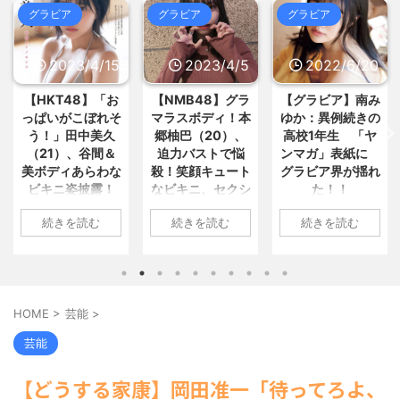
「コンビニに寄るだけで苦情」... /
人体実験や拷問にまつわる、ガチ
グラビア
グラビア
グラビア
5chまとめMAP(総合)
NEW!
(8/6
で怖い話を教えてくれ / おまとめ : お
00:15)
すすめ
NEW!
(8/5 22:33)
【悲報】逃げ上手の若君、2期放
毎日30分のルーティンが認知機能
映中なのに全く話題にならない / 5ch
2023/4/15
2023/4/5
2022/6/20
の低下を予防する / おまとめ : おすす
まとめMAP(総合)
NEW!
(8/5 23:55)
め
NEW!
(8/5 22:28)
【HKT48】「お
【NMB48】グラ
【グラビア】南み
恋人に“言わなくてもいい”2つの
【TBS】《ギャラリストを入手》
っぱいがこぼれそ
マラスボディ！本
ゆか：異例続きの
こと / おまとめ : おすすめ
NEW!
(8/5
『VIVANT』1作目から製... / 5chまと
22:27)
う！」田中美久
郷柚巴（20）、
高校1年生 「ヤ
めMAP(総合)
NEW!
(8/5 23:37)
【信長の野望・新生】米問屋をど
【マジかよ】キョン「なんかあっ
（21）、谷間＆
迫力バストで悩
ンマガ」表紙に
ういう時にどこに建てるのかわか... /
ちの方に全然敵がおらん楽園ある... /
美ボディあらわな
殺！笑顔キュート
グラビア界が揺れ
気になるニュースまとめアンテナ
5chまとめMAP(総合)
NEW!
(8/5
ビキニ姿披露！
なビキニ、セクシ
た！！
(8/29 00:02)
23:33)
「えっちいすぎ
ーニット、ランジ
安倍国葬たったの2.5億円に批判
車のCMソングを思い浮かべなが
1: 名無しさん
続きを読む
続きを読む
続きを読む
してる奴らって幾らならOKな... / 気に
る」絶賛の声殺到
ェリー姿披露
ら開いてください / 5chまとめ
2022/06/20(月)
なるニュースまとめアンテナ
(8/29
MAP(総合)
NEW!
(8/5 23:31)
06:20:03.89
1: 名無しさん
1: 名無しさん
00:00)
海外「日本よ、お前がナンバーワ
ID:CAP_USER9
【悲報】乃木中３０ｔｈヒット祈
2023/04/11(火)
2023/04/01(土)
ンだ」 熊本地震直後の日本の対... / に
願が死ぬほど / 気になるニュースまと
2022年06月20日
ゅーすなう！ まとめアンテナ
17:43:06.69
10:27:25.60
(7/30
めアンテナ
(8/29 00:00)
22:36)
「週刊ヤングマガ
ID:vA5FbvwN9
ID:cwXm/rtE9
【モバマスSS】志希「苺の美味し
HOME
>
芸能
>
【画像】おまえらこういう地雷系
ジン」第29号の表
HKT48の田中美久
NMB48の本郷柚巴
い食べ方。そして雪美と食べる... / 気
の女子高生って好きじゃないの？ / に
紙に登場した南み
さんは4月8日、自
が、漫画誌『ヤン
になるニュースまとめアンテナ
芸能
(8/29
ゅーすなう！ まとめアンテナ
(7/30
ゆかさん 1 / 4 アイ
身のInstagramを更
グアニマル』（白
00:00)
22:26)
ドルグループ
新。美しいボディ
泉社）のウェブサ
【速報】スプラトゥーン公式、謝
【為替相場】為替介入により一時
【どうする家康】岡田准一「待ってろよ、
「OS☆K」の南み
罪 / 気になるニュースまとめアンテナ
があらわになった
イト『ヤングアニ
1ドル157円台 しかし戻しも... / にゅー
(8/28 23:50)