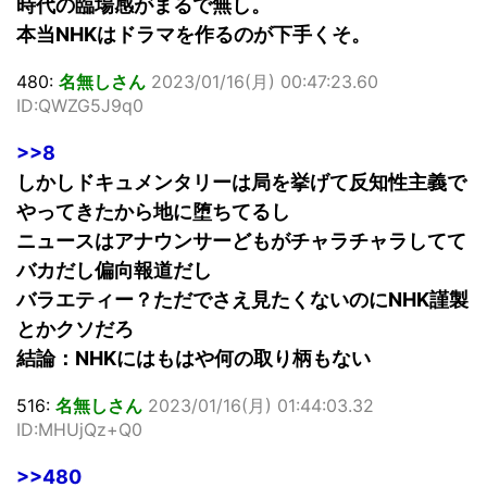
時代の臨場感がまるで無し。
本当NHKはドラマを作るのが下手くそ。
480:
名無しさん
2023/01/16(月) 00:47:23.60
ID:QWZG5J9q0
>>8
しかしドキュメンタリーは局を挙げて反知性主義で
やってきたから地に堕ちてるし
ニュースはアナウンサーどもがチャラチャラしてて
バカだし偏向報道だし
バラエティー？ただでさえ見たくないのにNHK謹製
とかクソだろ
結論：NHKにはもはや何の取り柄もない
516:
名無しさん
2023/01/16(月) 01:44:03.32
ID:MHUjQz+Q0
>>480