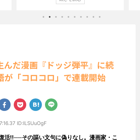
びらの
登場した。 グラマラスなボディを武器に、グラビア界を席巻
ン」
ぽいビ
中の本郷。 今回、サイトには15カットが掲載されており、ボ
10
せる姿
ディライン際立つタイトなセクシーニット姿のカットから、
が話
美しい
笑顔キュートなビキニ、迫力バスト目を引くランジェリー姿
にグ
ョット
のカットなど盛りだくさんの内容となっている。
た。 .
http://www.rbbtoda ...
生んだ漫画『ドッジ弾平』に続
語が「コロコロ」で連載開始
7:16.37 ID:ILSUuOgF
復活!!──その謳い文句に偽りなし。漫画家・こ