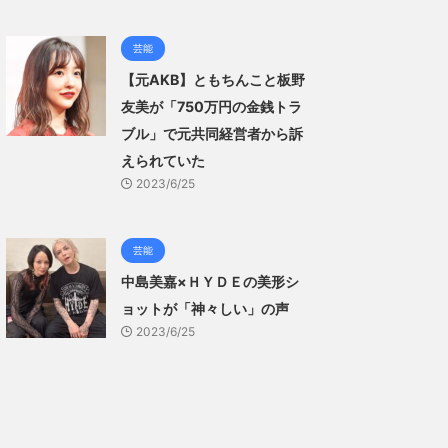
芸能
【元AKB】ともちんこと板野
友美が「750万円の金銭トラ
ブル」で元共同経営者から訴
えられていた
2023/6/25
芸能
中島美嘉×ＨＹＤＥの美形シ
ョットが「神々しい」の声
2023/6/25