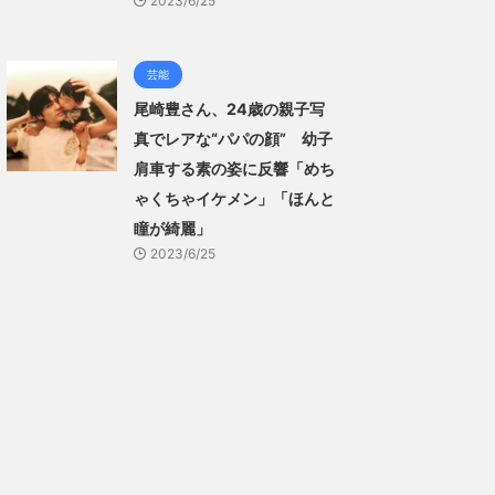
2023/6/25
芸能
尾崎豊さん、24歳の親子写
真でレアな“パパの顔” 幼子
肩車する素の姿に反響「めち
ゃくちゃイケメン」「ほんと
瞳が綺麗」
2023/6/25