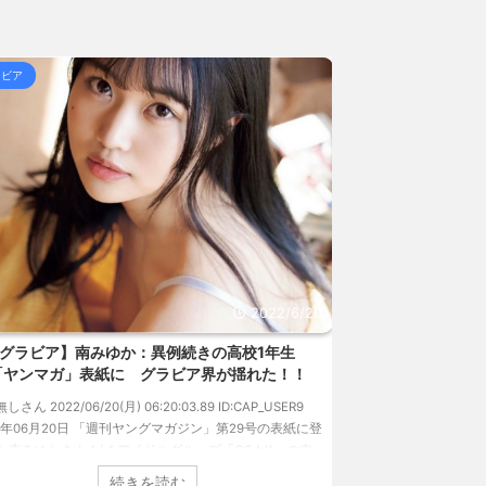
体になるけど足が10... / 5chまとめMAP(総
低賃金依存」の限界 団塊... / 5chまとめMAP(総
ラビア
グラビア
 熊本地震直後の日本の対... / にゅーすなう！ まと
女子高生って好きじゃないの？ / にゅーすなう！ まと
157円台 しかし戻しも... / にゅーすなう！ まとめ
ジア人短小男♂、爆笑されて... / にゅーすなう！ ま
 熊本地震直後の日本の対... / にゅーすなう！ まと
SS
2022/6/20
グラビア】南みゆか：異例続きの高校1年生
【速報です!!!
「ヤンマガ」表紙に グラビア界が揺れた！！
のランジェリーカ
過去最高に
無しさん 2022/06/20(月) 06:20:03.89 ID:CAP_USER9
22年06月20日 「週刊ヤングマガジン」第29号の表紙に登
1: 名無しさん 2022/06/
た南みゆかさん 1 / 4 アイドルグループ「OS☆K」の南
タレントの中川翔子の
かさんが、6月20日発売のマンガ誌「週刊ヤングマガジ
イ』（講談社）が、週間
続きを読む