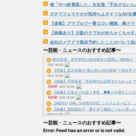
俺「やべ終電逃した」女友達「手出さないんだった
ガチでフェラチオが気持ちよさそうなAV女
【速報】グラブルで一番エロい種族、雌ドラ
【画像あり】大阪のラブホがめちゃくちゃす
会社のメアドで風俗予約したことがバレて始
〜芸能・ニュースのおすすめ記事〜
株式投資、若年男性の自信喪失の原因に-6割超が「人生
(8/6 18:50)
【悲報】高市首相の“個人的なSNS投稿”で習近平ブチ
(8/6 18:50)
【画像】宇垣美里「学生時代は全然モテなかったです」
NEW!
(8/6 18:50)
【画像】完全オフの佐々木希、●●スを隠すことができ
NEW!
(8/6 18:50)
【NEEDY GIRL OVERDOSE】システムサービス「.
【画像】道頓堀女子「暑すぎて服脱ごうかと思った」････
(8/6 17:35)
【画像】井口裕香(36)、タンクトップがはち切れそうなく
〜芸能・ニュースのおすすめ記事〜
NEW!
(8/6 17:35)
Error: Feed has an error or is not valid.
【画像】私のパンツギリギリ見えない写真載せるわ⇒ww