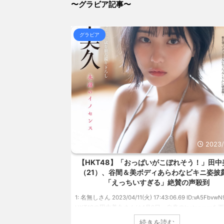
(8/6 16:33)
〜グラビア記事〜
【衝撃】メイウェザー「恵まれない子へ募金？そいつらが
NEW!
(8/6 16:33)
【画像】このボケて、破壊力ありすぎてクッソワロタww
グラビア
16:07)
【信長の野望・新生】米問屋をどういう時にどこに建て
とめアンテナ
(8/29 00:02)
安倍国葬たったの2.5億円に批判してる奴らって幾らな
アンテナ
(8/29 00:00)
【悲報】乃木中３０ｔｈヒット祈願が死ぬほど / 
00:00)
【モバマスSS】志希「苺の美味しい食べ方。そして雪
とめアンテナ
(8/29 00:00)
【速報】スプラトゥーン公式、謝罪 / 気になるニ
Powered by livedoor 相互RSS
2023/4/28
2023/
、美バストあらわ
【HKT48】「おっぱいがこぼれそう！」田中
れまで見せてこなか
（21）、谷間＆美ボディあらわなビキニ姿披
タイトルが決定
「えっちいすぎる」絶賛の声殺到
49 ID:vwu7Vj999 ア
1: 名無しさん 2023/04/11(火) 17:43:06.69 ID:vA5FbvwN
を発表した本郷柚巴
HKT48の田中美久さんは4月8日、自身のInstagramを
ルが『どこを見ればい
美しいボディがあらわになったビキニ姿を披露しまし
続きを読む