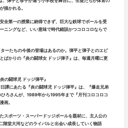
では、弾子と珍子が通う小学校を舞台に、生徒たちが体育の
が描かれる。
安全第一の授業に納得できず、巨大な鉄球でボールを受
ーニングなど、いい意味で時代錯誤かつコロコロならで
クターたちの今後の登場はあるのか。弾平と弾子とのエピ
とばかりの『炎の闘球女 ドッジ弾子』は、毎週月曜に更
炎の闘球児 ドッジ弾平』
前日譚にあたる『炎の闘球児 ドッジ弾平』は、『爆走兄弟
つひろさんが、1989年から1995年まで『月刊コロコロコ
漫画。
たスポーツ・スーパードッジボールを題材に、主人公の
て二階堂大河などのライバルと出会い成長していく物語