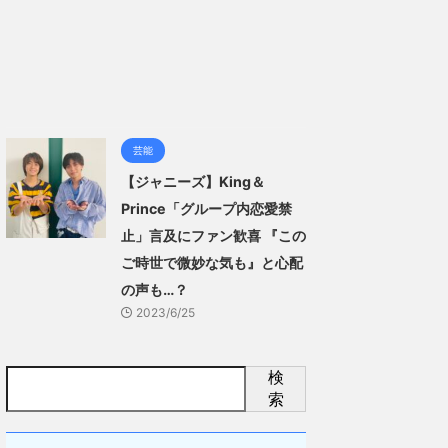
芸能
【ジャニーズ】King＆
Prince「グループ内恋愛禁
止」言及にファン歓喜 『この
ご時世で微妙な気も』と心配
の声も…？
2023/6/25
検
索