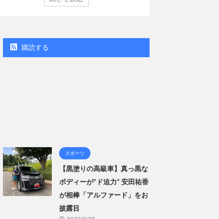
（講談社）第29号の表紙に登場した。 南さんは2005年
コン週間BOOKラン
月10日生まれの16歳。今年2月に同誌の表紙を飾ったこと
真集」で共に2位にラ
題になり、早くも再登場した。「異例続きの高校1年生
る肌見せ…ほぼ'手ぶら
ラビア界が揺れた！！」と紹介され、水着姿を披露し
なる本作は、全編沖
..
「スゴい決意をさせ
購読する
ー当時の体重まで ...
スポーツ
【黒塗りの高級車】真っ黒な
ボディーが“ド迫力” 安田祐香
が相棒「アルファード」をお
披露目