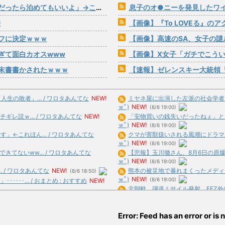
ら泊めてもいいよ」→こうなるwww
息子のオ●ニーを発見したワ
優
【画像】『To LOVEる』の
フに決定ｗｗｗ
【画像】高速のSA、女子の謎
ぎて面白カオスwww
【画像】X女子「ガチでこうい
末書書かされたｗｗｗ
【速報】ゼレンスキー大統領「日本の支
の敗者」... / ワロタあんてな
NEW!
ミヤネ屋に出演した左派の社会学者、イ
ｗﾟ)
NEW!
(8/6 19:00)
ギレ説ｗ... / ワロタあんてな
NEW!
「安物買いの銭失いだったねぇ」とイン
ｗﾟ)
NEW!
(8/6 19:00)
←これほん... / ワロタあんてな
クマが害獣扱いされる風潮にドラマ脚本
ｗﾟ)
NEW!
(8/6 19:00)
てないww... / ワロタあんてな
【悲報】玉川徹さん、8月6日の原爆の
ｗﾟ)
NEW!
(8/6 19:00)
.. / ワロタあんてな
NEW!
熊本の被災地で暴れまくったメディア取
(8/6 18:50)
ｗﾟ)
NEW!
(8/6 19:00)
･･... / おまとめ : おすすめ
NEW!
北朝鮮、弾道ミサイル発射 EEZ外に落
らい... / おまとめ : おすすめ
ひろゆき氏「高市首相が熊本で避難所を視
合)
NEW!
(8/6 18:13)
Error: Feed has an error or is n
w / おまとめ : おすすめ
NEW!
【芸能】錦鯉・渡辺隆「飲み代は収入の
合)
NEW!