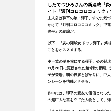
したてつひろさんの新連載『炎
イト「週刊コロコロコミック」
主人公は弾平の娘・弾子。すでに気づい
かけて『月刊コロコロコミック』で連
弾平』の続編だ。
以下、『炎の闘球女 ドッジ弾子』第
ことをオススメする。
◆一族の墓を前にする弾子、炎の闘球
11月28日に更新された第1話の冒頭
子が登場。朝の挨拶とばかりに、巨大
ンシーンを彷彿とさせる。
作中には、弾平の親友で僧侶となった
の超巨大な墓を立てた人物として、弾