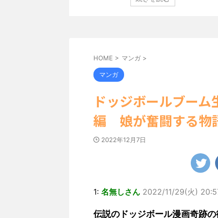
定し、ヌーディな追加
「素敵な表情」「セクシーで綺麗」 田中さんは桜の花
卒業記念写真集”とな
絵文字と共に、自身の写真2枚を公開しました。 黒っ
大人の女子旅」をテー
キニを着用し台の上に横たわり、大人っぽい表情を見
れたのは、タイの街中を
です。 あらわになった胸元や引き締まった腹筋など、
まで見せてこなかった
ボディがとてもセクシーですね。 2枚目はモノクロシ
...
HOME
>
マンガ
>
マンガ
ドッジボールブーム
編 娘が奮闘する物
2022年12月7日
1:
名無しさん
2022/11/29(火) 20:5
伝説のドッジボール漫画奇跡の