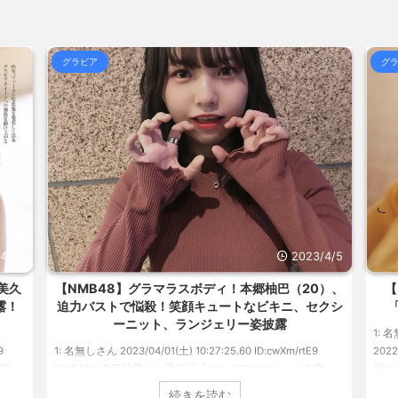
(8/6 17:35)
俺に何か... / おまとめ : おすすめ
骨延長手術「0.2％の確率で一生歩けない
合)
NEW!
(8/6 17:09)
w / おまとめ : おすすめ
【経済】女性の労働力率は北欧並みも「
(8/6
グラビア
グ
合)
NEW!
(8/6 17:05)
るのかわか... / 気になるニュースま
海外「日本よ、お前がナンバーワンだ」
めアンテナ
(7/30 22:36)
らOKな... / 気になるニュースまとめ
【画像】おまえらこういう地雷系の
めアンテナ
(7/30 22:26)
気になるニュースまとめアンテナ
【為替相場】為替介入により一時1ドル
(8/29
アンテナ
(7/30 22:16)
美と食べる... / 気になるニュースま
勇気を出して白人美女にチン凸したア
とめアンテナ
(7/30 22:06)
ュースまとめアンテナ
海外「日本よ、お前がナンバーワンだ」
(8/28 23:50)
めアンテナ
(7/30 21:56)
Powered by livedoor 相互R
4/15
2023/4/5
美久
【NMB48】グラマラスボディ！本郷柚巴（20）、
【
露！
迫力バストで悩殺！笑顔キュートなビキニ、セクシ
ーニット、ランジェリー姿披露
1: 名
9
1: 名無しさん 2023/04/01(土) 10:27:25.60 ID:cwXm/rtE9
20
更新。
NMB48の本郷柚巴が、漫画誌『ヤングアニマル』（白泉
場し
た。
社）のウェブサイト『ヤングアニマルWeb』のグラビアに初
みゆ
続きを読む