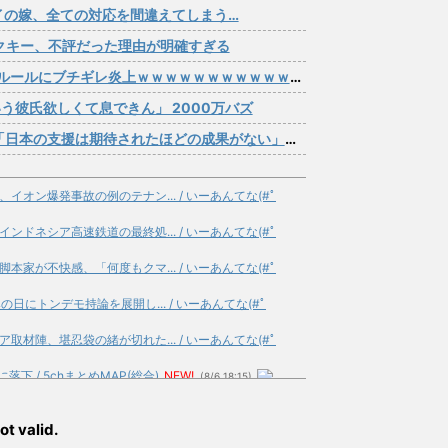
イの嫁、全ての対応を間違えてしまう…
アクキー、不評だった理由が明確すぎる
ルールにブチギレ炎上ｗｗｗｗｗｗｗｗｗｗｗｗｗ
う彼氏欲しくて息できん」 2000万バズ
援は期待されたほどの成果がない」WWWWWWWWWWW
オン爆発事故の例のテナン... / いーあんてな(#ﾟ
ドネシア高速鉄道の最終処... / いーあんてな(#ﾟ
家が不快感、「何度もクマ... / いーあんてな(#ﾟ
日にトンデモ持論を展開し... / いーあんてな(#ﾟ
材陣、堪忍袋の緒が切れた... / いーあんてな(#ﾟ
下 / 5chまとめMAP(総合)
NEW!
(8/6 18:15)
察したのは3分だけ説」... / 5chまとめMAP(総
ot valid.
ほぼ…」税理士も仰天 / 5chまとめMAP(総