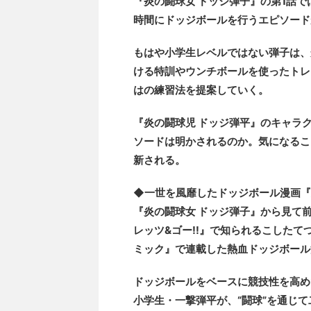
『炎の闘球女 ドッジ弾子』の第1話
時間にドッジボールを行うエピソード
もはや小学生レベルではない弾子は、
ける特訓やウンチボールを使ったトレ
はの練習法を提案していく。
『炎の闘球児 ドッジ弾平』のキャラ
ソードは明かされるのか。気になるこ
新される。
◆一世を風靡したドッジボール漫画『
『炎の闘球女 ドッジ弾子』から見て
レッツ&ゴー!!』で知られるこしたて
ミック』で連載した熱血ドッジボール
ドッジボールをベースに競技性を高め
小学生・一撃弾平が、“闘球”を通じ