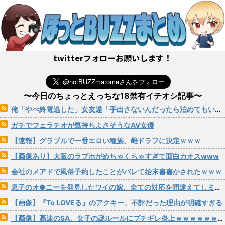
twitterフォローお願いします！
〜今日のちょっとえっちな18禁有イチオシ記事〜
俺「やべ終電逃した」女友達「手出さないんだったら泊めてもいいよ」→こうなるwww
ガチでフェラチオが気持ちよさそうなAV女優
【速報】グラブルで一番エロい種族、雌ドラフに決定ｗｗｗ
【画像あり】大阪のラブホがめちゃくちゃすぎて面白カオスwww
会社のメアドで風俗予約したことがバレて始末書書かされたｗｗｗ
息子のオ●ニーを発見したワイの嫁、全ての対応を間違えてしまう…
【画像】『To LOVEる』のアクキー、不評だった理由が明確すぎる
【画像】高速のSA、女子の謎ルールにブチギレ炎上ｗｗｗｗｗｗｗｗｗｗｗｗｗ