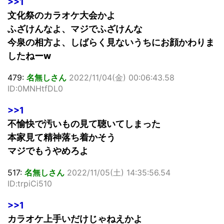
>>1
文化祭のカラオケ大会かよ
ふざけんなよ、マジでふざけんな
今泉の相方よ、しばらく見ないうちにお顔かわりま
したねーw
479:
名無しさん
2022/11/04(金) 00:06:43.58
ID:0MNHtfDL0
>>1
不愉快で汚いもの見て聴いてしまった
本家見て精神落ち着かそう
マジでもうやめろよ
517:
名無しさん
2022/11/05(土) 14:35:56.54
ID:trpiCi510
>>1
カラオケ上手いだけじゃねえかよ