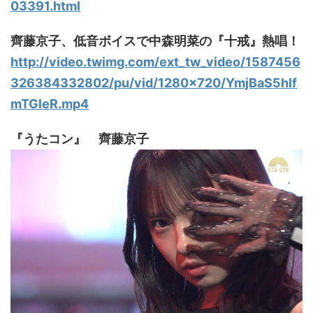
03391.html
齊藤京子、低音ボイスで中森明菜の『十戒』熱唱！
http://video.twimg.com/ext_tw_video/1587456
326384332802/pu/vid/1280x720/YmjBaS5hlf
mTGleR.mp4
『うたコン』 齊藤京子