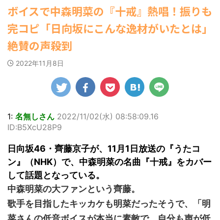
ゆかさんが、6月
すなう！ まとめアンテナ
マルWeb』のグラ
(7/30
社）が、週間2.5万
ボイスで中森明菜の『十戒』熱唱！振りも
罪 / 気になるニュースまとめアンテナ
22:16)
20日発売のマンガ
ビアに初登場し
部を売り上げ、
(8/28 23:50)
勇気を出して白人美女にチン凸し
誌「週刊ヤングマ
た。 グラマラスな
6/20付「オリコン
完コピ「日向坂にこんな逸材がいたとは」
たアジア人短小男♂、爆笑されて... /
Powered by livedoor 相互
ガジン」（講談
ボディを武器に、
週間BOOKランキ
にゅーすなう！ まとめアンテナ
RSS
社）第29号の表紙
グラビア界を席巻
ング」、同ランキ
絶賛の声殺到
(7/30 22:06)
に登場した。 南さ
中の本郷。 今回、
ングジャンル別
海外「日本よ、お前がナンバーワ
んは2005年10月10
サイトには15カッ
「写真集」で共に2
ンだ」 熊本地震直後の日本の対... / に
2022年11月8日
ゅーすなう！ まとめアンテナ
日生まれの16歳。
(7/30
トが掲載されてお
位にランクインし
21:56)
今年2月に同誌の表
り、ボディライン
た。 【写真18枚】
紙を飾ったことが
際立つタイトなセ
Powered by livedoor 相互
大胆すぎる肌見
話題になり、早く
クシーニット姿の
せ…ほぼ'手ぶら'な
RSS
も再登場した。
カットから、笑顔
中川翔子 自身10年
「異例続きの高校1
キュートなビキ
ぶりの写真集とな
1:
名無しさん
2022/11/02(水) 08:58:09.16
年生にグラビア界
ニ、迫力バスト目
る本作は、全編沖
ID:B5XcU28P9
が揺れた！！」と
を引くランジェリ
縄でロケを敢行。
紹介され、水着姿
ー姿のカットなど
本作撮影にあた
日向坂46・齊藤京子が、11月1日放送の『うたコ
を披露した。 ...
盛りだくさんの内
り、「スゴい決意
ン』（NHK）で、中森明菜の名曲『十戒』をカバー
容となっている。
をさせていただい
http://www.rbbto
て8キロ（痩せ
して話題となっている。
da ...
た）。デビュー当
中森明菜の大ファンという齊藤。
時の体重まで ...
歌手を目指したキッカケも明菜だったそうで、「明
菜さんの低音ボイスが本当に素敵で、自分も声が低