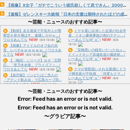
【画像】X女子「ガチでこういう彼氏欲しくて息できん」 2000万バズ
【速報】ゼレンスキー大統領「日本の支援は期待されたほどの成果がない」WWWWWWWWWWW
〜芸能・ニュースのおすすめ記事〜
【動画】名古屋栄で不良外人が警
ミヤネ屋に出演した左派の社会学
察官を突き飛ばす。逮捕しろやｗ... /
者、イオン爆発事故の例のテナン... /
ワロタあんてな
NEW!
いーあんてな(#ﾟｗﾟ)
NEW!
(8/6 18:08)
(8/6
18:15)
【画像】アイドルのオフ会の光
「安物買いの銭失いだったねぇ」
景、レベチw w w w w w... / ワロタあ
んてな
NEW!
とインドネシア高速鉄道の最終処... /
(8/6 18:08)
いーあんてな(#ﾟｗﾟ)
NEW!
(8/6
【〈物語〉シリーズ】セガ「忍野
18:15)
忍」「斧乃木余接」プライズフィ... /
クマが害獣扱いされる風潮にドラ
ワロタあんてな
NEW!
(8/6 18:08)
マ脚本家が不快感、「何度もクマ... /
【超悲報】ゾンビたばこ売人の
いーあんてな(#ﾟｗﾟ)
NEW!
(8/6
「アテンド飲み会」で広島カープ田...
18:15)
/ ワロタあんてな
NEW!
(8/6 18:08)
【悲報】玉川徹さん、8月6日の原
〜芸能・ニュースのおすすめ記事〜
爆の日にトンデモ持論を展開し... / い
日頃から「泥棒の9割は韓国人」
ーあんてな(#ﾟｗﾟ)
NEW!
(8/6 18:15)
Error: Feed has an error or is not valid.
と嫌韓発言を繰り返すトメ！冬ソ... /
ワロタあんてな
NEW!
(8/6 18:08)
Error: Feed has an error or is not valid.
熊本の被災地で暴れまくったメデ
【画像】私のパンツギリギリ見え
ィア取材陣、堪忍袋の緒が切れた... /
ない写真載せるわ⇒www / おまとめ :
〜グラビア記事〜
いーあんてな(#ﾟｗﾟ)
NEW!
(8/6
おすすめ
NEW!
(8/6 16:33)
18:15)
【衝撃】メイウェザー「恵まれな
北朝鮮、弾道ミサイル発射 EEZ
い子へ募金？そいつらが俺に何か... /