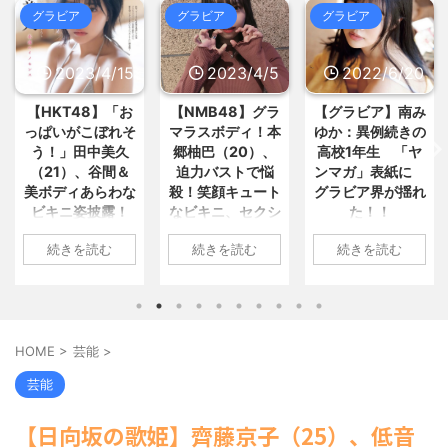
外に落下 / 5chまとめMAP(総
おまとめ : おすすめ
NEW!
(8/6 16:33)
グラビア
グラビア
グラビア
合)
NEW!
(8/6 18:15)
ひろゆき氏「高市首相が熊本で避
【画像】このボケて、破壊力あり
難所を視察したのは3分だけ説」... /
すぎてクッソワロタwww / おまとめ :
5chまとめMAP(総合)
NEW!
2023/4/5
2022/6/20
2022/6/18
(8/6
おすすめ
NEW!
(8/6 16:07)
18:13)
【リスク3倍】お前ら「認知症」
【芸能】錦鯉・渡辺隆「飲み代は
【NMB48】グラ
【グラビア】南み
【速報です!!!】中
になりたくないなら酒をやめろ / おま
収入のほぼ…」税理士も仰天 / 5chま
とめ : おすすめ
NEW!
(8/6 15:55)
マラスボディ！本
ゆか：異例続きの
川翔子「写真集」
とめMAP(総合)
NEW!
(8/6 17:35)
【悲報】結婚して2年目の奥さん
郷柚巴（20）、
高校1年生 「ヤ
2位 8キロ減の
骨延長手術「0.2％の確率で一生
が風俗経験者だと判明 / おまとめ : お
迫力バストで悩
ンマガ」表紙に
ランジェリーカッ
歩けない体になるけど足が10... / 5ch
すすめ
(8/6 15:35)
まとめMAP(総合)
NEW!
(8/6 17:09)
殺！笑顔キュート
グラビア界が揺れ
トほか「今まで以
【信長の野望・新生】米問屋をど
なビキニ、セクシ
た！！
上に攻めた」過去
ういう時にどこに建てるのかわか... /
【経済】女性の労働力率は北欧並
気になるニュースまとめアンテナ
ーニット、ランジ
最高に色っぽ
みも「低賃金依存」の限界 団塊... /
1: 名無しさん
(8/29 00:02)
続きを読む
続きを読む
続きを読む
ェリー姿披露
い“しょこたん”満
5chまとめMAP(総合)
NEW!
(8/6
2022/06/20(月)
安倍国葬たったの2.5億円に批判
17:05)
載
06:20:03.89
してる奴らって幾らならOKな... / 気に
1: 名無しさん
海外「日本よ、お前がナンバーワ
なるニュースまとめアンテナ
(8/29
ID:CAP_USER9
2023/04/01(土)
1: 名無しさん
ンだ」 熊本地震直後の日本の対... / に
00:00)
2022年06月20日
ゅーすなう！ まとめアンテナ
10:27:25.60
2022/06/18(土)
(7/30
【悲報】乃木中３０ｔｈヒット祈
22:36)
「週刊ヤングマガ
ID:cwXm/rtE9
09:04:55.67
願が死ぬほど / 気になるニュースまと
HOME
>
芸能
>
【画像】おまえらこういう地雷系
ジン」第29号の表
NMB48の本郷柚巴
ID:CAP_USER9
めアンテナ
(8/29 00:00)
の女子高生って好きじゃないの？ / に
紙に登場した南み
が、漫画誌『ヤン
タレントの中川翔
【モバマスSS】志希「苺の美味し
芸能
ゅーすなう！ まとめアンテナ
(7/30
ゆかさん 1 / 4 アイ
グアニマル』（白
子のデビュー20周
い食べ方。そして雪美と食べる... / 気
22:26)
になるニュースまとめアンテナ
ドルグループ
(8/29
泉社）のウェブサ
年写真集『ミラク
【為替相場】為替介入により一時
【日向坂の歌姫】齊藤京子（25）、低音
00:00)
「OS☆K」の南み
イト『ヤングアニ
ルミライ』（講談
1ドル157円台 しかし戻しも... / にゅー
【速報】スプラトゥーン公式、謝