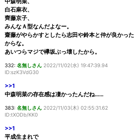
中森明菜、
白石麻衣、
齊藤京子、
みんなＡ型なんだよなー。
齋藤がやらかすとしたら志田や鈴本と仲が良かった
からな。
あいつらマジで欅坂ぶっ壊したから。
332:
名無しさん
2022/11/02(水) 19:47:39.94
ID:szK3VdG30
>>1
中森明菜の存在感は凄かったんだね……
383:
名無しさん
2022/11/03(木) 02:55:31.62
ID:tXODb/KK0
>>1
平成生まれで