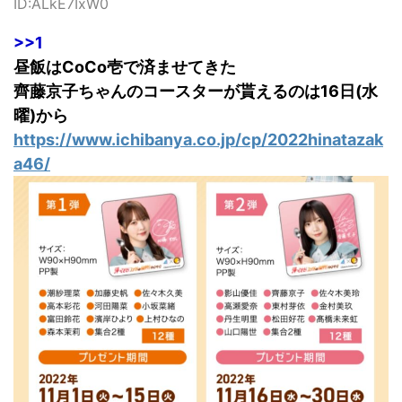
ID:ALkE7IxW0
>>1
昼飯はCoCo壱で済ませてきた
齊藤京子ちゃんのコースターが貰えるのは16日(水
曜)から
https://www.ichibanya.co.jp/cp/2022hinatazak
a46/