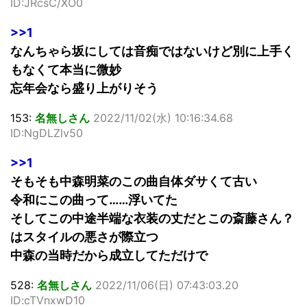
ID:JRcsC/XO0
>>1
なんちゃら坂にしては音痴ではないけど別に上手く
もなくて本当に微妙
忘年会なら盛り上がりそう
153:
名無しさん
2022/11/02(水) 10:16:34.68
ID:NgDLZlv50
>>1
そもそも中森明菜のこの曲自体ダサくて古い
令和にこの曲って……浮いてた
そしてこの中途半端な衣装の丈だとこの斎藤さん？
はスタイルの悪さが際立つ
中森の当時だから成立してただけで
528:
名無しさん
2022/11/06(日) 07:43:03.20
ID:cTVnxwD10