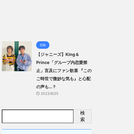
芸能
【ジャニーズ】King＆
Prince「グループ内恋愛禁
止」言及にファン歓喜 『この
ご時世で微妙な気も』と心配
の声も…？
2023/6/25
検
索