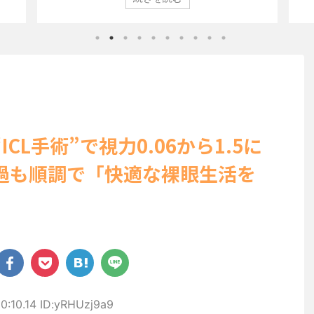
びらの
登場した。 グラマラスなボディを武器に、グラビア界を席巻
ン」
ぽいビ
中の本郷。 今回、サイトには15カットが掲載されており、ボ
10
せる姿
ディライン際立つタイトなセクシーニット姿のカットから、
が話
美しい
笑顔キュートなビキニ、迫力バスト目を引くランジェリー姿
にグ
ョット
のカットなど盛りだくさんの内容となっている。
た。 .
http://www.rbbtoda ...
CL手術”で視力0.06から1.5に
過も順調で「快適な裸眼生活を
0:10.14 ID:yRHUzj9a9