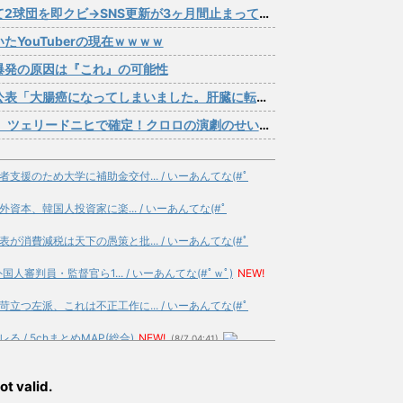
団を即クビ→SNS更新が3ヶ月間止まって消息不明に
YouTuberの現在ｗｗｗｗ
爆発の原因は『これ』の可能性
になってしまいました。肝臓に転移も見られてステージ4です」
ドニヒで確定！クロロの演劇のせいで2人も無駄死ににwwww
援のため大学に補助金交付... / いーあんてな(#ﾟ
資本、韓国人投資家に楽... / いーあんてな(#ﾟ
消費減税は天下の愚策と批... / いーあんてな(#ﾟ
人審判員・監督官ら1... / いーあんてな(#ﾟｗﾟ)
NEW!
つ左派、これは不正工作に... / いーあんてな(#ﾟ
/ 5chまとめMAP(総合)
NEW!
(8/7 04:41)
れて来て「90連勤させ... / 5chまとめMAP(総
ot valid.
に党名変更 / 5chまとめMAP(総合)
NEW!
(8/7