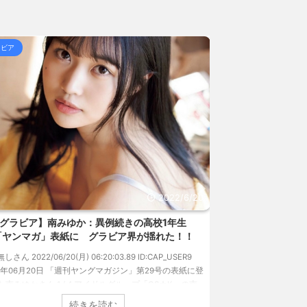
ってるんじゃないですか？... / 5chまとめMAP(総
「いつの間にかイケおじに... / 5chまとめMAP(総
ラビア
グラビア
 熊本地震直後の日本の対... / にゅーすなう！ まと
女子高生って好きじゃないの？ / にゅーすなう！ まと
157円台 しかし戻しも... / にゅーすなう！ まとめ
ジア人短小男♂、爆笑されて... / にゅーすなう！ ま
 熊本地震直後の日本の対... / にゅーすなう！ まと
SS
2022/6/20
グラビア】南みゆか：異例続きの高校1年生
【速報です!!!
「ヤンマガ」表紙に グラビア界が揺れた！！
のランジェリーカ
過去最高に
無しさん 2022/06/20(月) 06:20:03.89 ID:CAP_USER9
22年06月20日 「週刊ヤングマガジン」第29号の表紙に登
1: 名無しさん 2022/06/
た南みゆかさん 1 / 4 アイドルグループ「OS☆K」の南
タレントの中川翔子の
かさんが、6月20日発売のマンガ誌「週刊ヤングマガジ
イ』（講談社）が、週間
続きを読む