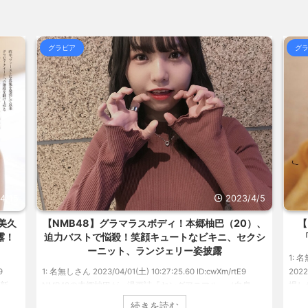
04:27)
韓国人「日本のサッカー協会も性接待や
、ついに... / おまとめ : おすすめ
合)
NEW!
(8/7 04:21)
木村祐一の変貌ぶりに「渋くなりすぎ」
グラビア
グ
いとこう... / おまとめ : おすすめ
合)
NEW!
(8/7 04:21)
海外「日本よ、お前がナンバーワンだ」
るのかわか... / 気になるニュースま
めアンテナ
(7/30 22:36)
【画像】おまえらこういう地雷系の
らOKな... / 気になるニュースまとめ
めアンテナ
(7/30 22:26)
【為替相場】為替介入により一時1ドル
気になるニュースまとめアンテナ
アンテナ
(8/29
(7/30 22:16)
勇気を出して白人美女にチン凸したア
美と食べる... / 気になるニュースま
とめアンテナ
(7/30 22:06)
海外「日本よ、お前がナンバーワンだ」
ュースまとめアンテナ
めアンテナ
(8/28 23:50)
(7/30 21:56)
Powered by livedoor 相互R
4/15
2023/4/5
美久
【NMB48】グラマラスボディ！本郷柚巴（20）、
【
露！
迫力バストで悩殺！笑顔キュートなビキニ、セクシ
ーニット、ランジェリー姿披露
1: 名
9
1: 名無しさん 2023/04/01(土) 10:27:25.60 ID:cwXm/rtE9
20
更新。
NMB48の本郷柚巴が、漫画誌『ヤングアニマル』（白泉
場し
た。
社）のウェブサイト『ヤングアニマルWeb』のグラビアに初
みゆ
続きを読む