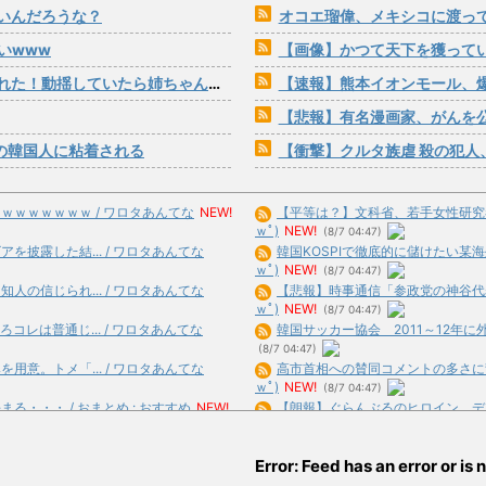
いんだろうな？
オコエ瑠偉、メキシコに渡って2球
いwww
【画像】かつて天下を獲っていた
ていたら姉ちゃんからまさかの一言が…
【速報】熊本イオンモール、
【悲報】有名漫画家、がんを公表「大腸癌
の韓国人に粘着される
【衝撃】クルタ族虐 殺の犯人、ツェリー
ｗｗｗｗｗｗ / ワロタあんてな
NEW!
【平等は？】文科省、若手女性研究者支
ｗﾟ)
NEW!
(8/7 04:47)
披露した結... / ワロタあんてな
韓国KOSPIで徹底的に儲けたい某海外
ｗﾟ)
NEW!
(8/7 04:47)
の信じられ... / ワロタあんてな
【悲報】時事通信「参政党の神谷代表が
ｗﾟ)
NEW!
(8/7 04:47)
レは普通じ... / ワロタあんてな
韓国サッカー協会 2011～12年に外国
(8/7 04:47)
意。トメ「... / ワロタあんてな
高市首相への賛同コメントの多さに苛立
ｗﾟ)
NEW!
(8/7 04:47)
・・・ / おまとめ : おすすめ
NEW!
【朗報】ぐらんぶるのヒロイン、デレる 
【マジかよ】入社3ヶ月の新人が労基を連
ス車だ... / おまとめ : おすすめ
合)
NEW!
(8/7 04:41)
Error: Feed has an error or is n
【政治】れいわ新選組が「いのちの党」
出禁に / おまとめ : おすすめ
NEW!