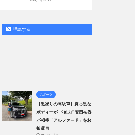
（講談社）第29号の表紙に登場した。 南さんは2005年
コン週間BOOKラン
月10日生まれの16歳。今年2月に同誌の表紙を飾ったこと
真集」で共に2位にラ
題になり、早くも再登場した。「異例続きの高校1年生
る肌見せ…ほぼ'手ぶら
ラビア界が揺れた！！」と紹介され、水着姿を披露し
なる本作は、全編沖
..
「スゴい決意をさせ
購読する
ー当時の体重まで ...
スポーツ
【黒塗りの高級車】真っ黒な
ボディーが“ド迫力” 安田祐香
が相棒「アルファード」をお
披露目