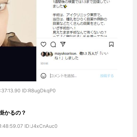
:37:13.90 ID:R8ugDkqP0
掛かるの？
1:48:59.07 ID:J4xCnAuc0