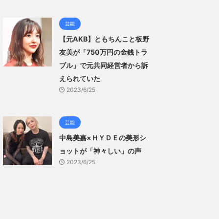
芸能
【元AKB】ともちんこと板野
友美が「750万円の金銭トラ
ブル」で元共同経営者から訴
えられていた
2023/6/25
芸能
中島美嘉×ＨＹＤＥの美形シ
ョットが「神々しい」の声
2023/6/25