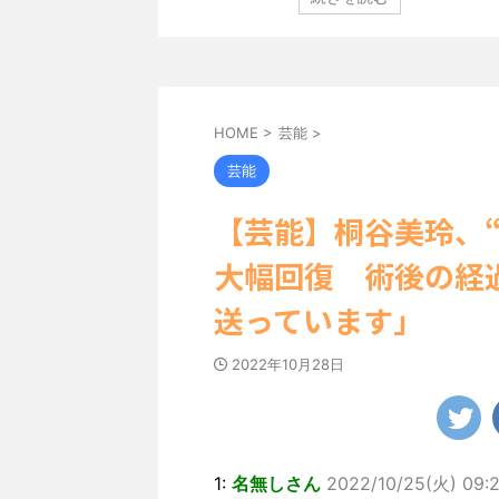
定し、ヌーディな追加
「素敵な表情」「セクシーで綺麗」 田中さんは桜の花
卒業記念写真集”とな
絵文字と共に、自身の写真2枚を公開しました。 黒っ
大人の女子旅」をテー
キニを着用し台の上に横たわり、大人っぽい表情を見
れたのは、タイの街中を
です。 あらわになった胸元や引き締まった腹筋など、
まで見せてこなかった
ボディがとてもセクシーですね。 2枚目はモノクロシ
...
HOME
>
芸能
>
芸能
【芸能】桐谷美玲、“I
大幅回復 術後の経
送っています」
2022年10月28日
1:
名無しさん
2022/10/25(火) 09:2