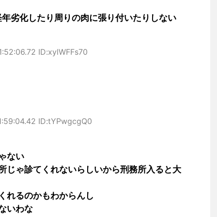
で経年劣化したり周りの肉に張り付いたりしない
:52:06.72 ID:xylWFFs70
1:59:04.42 ID:tYPwgcgQ0
ゃない
所じゃ診てくれないらしいから刑務所入ると大
くれるのかもわからんし
ないわな