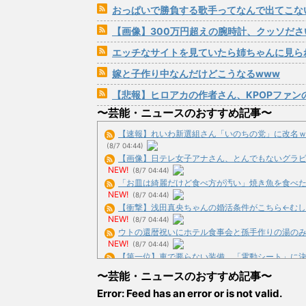
おっぱいで勝負する歌手ってなんで出てこな
【画像】300万円超えの腕時計、クッソださ
エッチなサイトを見ていたら姉ちゃんに見られた！動揺し
嫁と子作り中なんだけどこうなるwww
【悲報】ヒロアカの作者さん、KPOPファン
〜芸能・ニュースのおすすめ記事〜
【速報】れいわ新選組さん「いのちの党」に改名ｗｗ
(8/7 04:44)
【画像】日テレ女子アナさん、とんでもないグラビアを
NEW!
(8/7 04:44)
「お皿は綺麗だけど食べ方が汚い」焼き魚を食べた知人
NEW!
(8/7 04:44)
【衝撃】浅田真央ちゃんの婚活条件がこちら←むしろコ
NEW!
(8/7 04:44)
ウトの還暦祝いにホテル食事会と孫手作りの湯のみを用
NEW!
(8/7 04:44)
【第一位】車で要らない装備、「電動シート」に決まる
(8/7 04:19)
〜芸能・ニュースのおすすめ記事〜
【買うなよｗ】20代男性「ジモティーで車を買ったらリー
Error: Feed has an error or is not valid.
NEW!
(8/7 04:19)
【悲報】ニートワイ(32)コンビニ29時間滞在で何故か