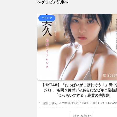
〜グラビア記事〜
(8/7 03:59)
【画像あり】大食いしまくったフードファイターの後遺症
NEW!
(8/7 03:55)
グラビア
【警告】国税庁「ごめん、君らがちゃんと納税してくれな
NEW!
(8/7 03:55)
【信長の野望・新生】米問屋をどういう時にどこに建て
とめアンテナ
(8/29 00:02)
安倍国葬たったの2.5億円に批判してる奴らって幾らな
アンテナ
(8/29 00:00)
【悲報】乃木中３０ｔｈヒット祈願が死ぬほど / 
00:00)
【モバマスSS】志希「苺の美味しい食べ方。そして雪
とめアンテナ
(8/29 00:00)
【速報】スプラトゥーン公式、謝罪 / 気になるニ
Powered by livedoor 相互RSS
2023/4/28
2023/
、美バストあらわ
【HKT48】「おっぱいがこぼれそう！」田中
れまで見せてこなか
（21）、谷間＆美ボディあらわなビキニ姿披
タイトルが決定
「えっちいすぎる」絶賛の声殺到
49 ID:vwu7Vj999 ア
1: 名無しさん 2023/04/11(火) 17:43:06.69 ID:vA5FbvwN
を発表した本郷柚巴
HKT48の田中美久さんは4月8日、自身のInstagramを
ルが『どこを見ればい
美しいボディがあらわになったビキニ姿を披露しまし
続きを読む