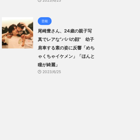
2023/6/25
芸能
尾崎豊さん、24歳の親子写
真でレアな“パパの顔” 幼子
肩車する素の姿に反響「めち
ゃくちゃイケメン」「ほんと
瞳が綺麗」
2023/6/25