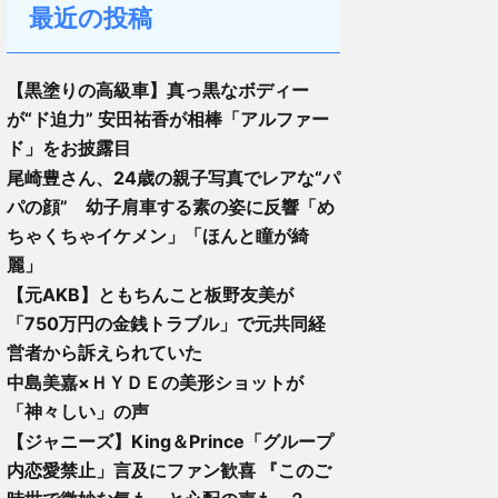
最近の投稿
【黒塗りの高級車】真っ黒なボディー
が“ド迫力” 安田祐香が相棒「アルファー
ド」をお披露目
尾崎豊さん、24歳の親子写真でレアな“パ
パの顔” 幼子肩車する素の姿に反響「め
ちゃくちゃイケメン」「ほんと瞳が綺
麗」
【元AKB】ともちんこと板野友美が
「750万円の金銭トラブル」で元共同経
営者から訴えられていた
中島美嘉×ＨＹＤＥの美形ショットが
「神々しい」の声
【ジャニーズ】King＆Prince「グループ
内恋愛禁止」言及にファン歓喜 『このご