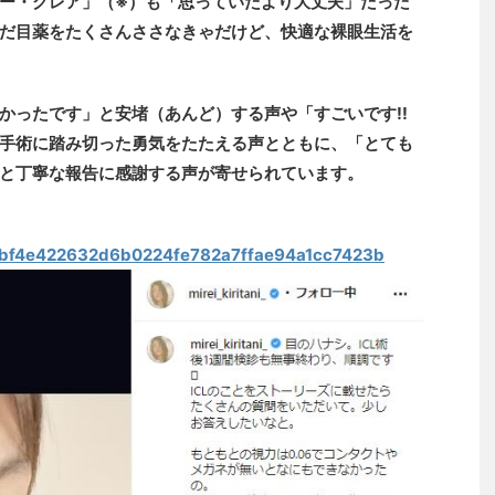
ー・グレア」（※）も「思っていたより大丈夫」だった
だ目薬をたくさんささなきゃだけど、快適な裸眼生活を
かったです」と安堵（あんど）する声や「すごいです!!
手術に踏み切った勇気をたたえる声とともに、「とても
と丁寧な報告に感謝する声が寄せられています。
es/fbf4e422632d6b0224fe782a7ffae94a1cc7423b