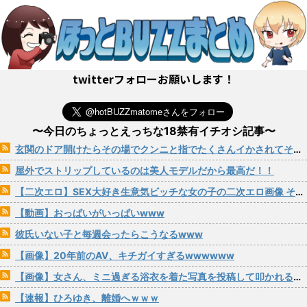
twitterフォローお願いします！
〜今日のちょっとえっちな18禁有イチオシ記事〜
玄関のドア開けたらその場でクンニと指でたくさんイかされてそのままパコられる女の子
屋外でストリップしているのは美人モデルだから最高だ！！
【二次エロ】SEX大好き生意気ビッチな女の子の二次エロ画像 その201
【動画】おっぱいがいっぱいwww
彼氏いない子と毎週会ったらこうなるwww
【画像】20年前のAV、キチガイすぎるwwwwww
【画像】女さん、ミニ過ぎる浴衣を着た写真を投稿して叩かれるｗｗｗｗ
【速報】ひろゆき、離婚へｗｗｗ