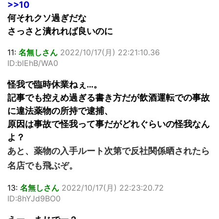
>>10
何それクソ過ぎだな
さっさと潰れれば良いのに
11:
名無しさん
2022/10/17(月) 22:21:10.36
ID:blEhB/WA0
怪我で臨時休業ねぇ…。
記事でも控えめ過ぎる書き方だが飲酒運転での事故
に違法薬物の所持で逮捕、
原因は事故で怪我って事だがどれぐらいの怪我なん
よ？
あと、薬物の入手ルート次第で反社関係晒されたら
名店でも飛ぶぞ。
13:
名無しさん
2022/10/17(月) 22:23:20.72
ID:8hYJd9BO0