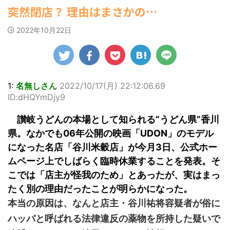
ゆかさんが、6月
1ドル157円台 しかし戻しも... / にゅー
ビキニ姿を披露し
マルWeb』のグラ
突然閉店？ 理由はまさかの…
罪 / 気になるニュースまとめアンテナ
すなう！ まとめアンテナ
(7/30
20日発売のマンガ
ました。 「素敵
ビアに初登場し
(8/28 23:50)
22:16)
誌「週刊ヤングマ
な表情」「セクシ
た。 グラマラスな
勇気を出して白人美女にチン凸し
Powered by livedoor 相互
2022年10月22日
ガジン」（講談
ーで綺麗」 田中さ
ボディを武器に、
たアジア人短小男♂、爆笑されて... /
RSS
社）第29号の表紙
んは桜の花びらの
グラビア界を席巻
にゅーすなう！ まとめアンテナ
に登場した。 南さ
絵文字と共に、自
中の本郷。 今回、
(7/30 22:06)
んは2005年10月10
海外「日本よ、お前がナンバーワ
身の写真2枚を公開
サイトには15カッ
ンだ」 熊本地震直後の日本の対... / に
日生まれの16歳。
しました。 黒っぽ
トが掲載されてお
ゅーすなう！ まとめアンテナ
(7/30
今年2月に同誌の表
いビキニを着用し
り、ボディライン
1:
名無しさん
2022/10/17(月) 22:12:06.69
21:56)
紙を飾ったことが
台の上に横たわ
際立つタイトなセ
ID:dHQYmDjy9
Powered by livedoor 相互
話題になり、早く
り、大人っぽい表
クシーニット姿の
も再登場した。
RSS
情を見せる姿で
カットから、笑顔
讃岐うどんの本場として知られる“うどん県”香川
「異例続きの高校1
す。 あらわになっ
キュートなビキ
年生にグラビア界
た胸元や引き締ま
ニ、迫力バスト目
県。なかでも06年公開の映画「UDON」のモデル
が揺れた！！」と
った腹筋など、美
を引くランジェリ
になった名店「谷川米穀店」が今月3日、公式ホー
紹介され、水着姿
しいボディがとて
ー姿のカットなど
を披露した。 ...
もセクシーです
盛りだくさんの内
ムページ上でしばらく臨時休業することを発表。そ
ね。 2枚目はモノ
容となっている。
こでは「店主が怪我のため」とあったが、実はまっ
クロショット ...
http://www.rbbto
たく別の理由だったことが明らかになった。
da ...
本当の原因は、なんと店主・谷川祐将容疑者が俗に
ハッパと呼ばれる法律違反の薬物を所持した疑いで