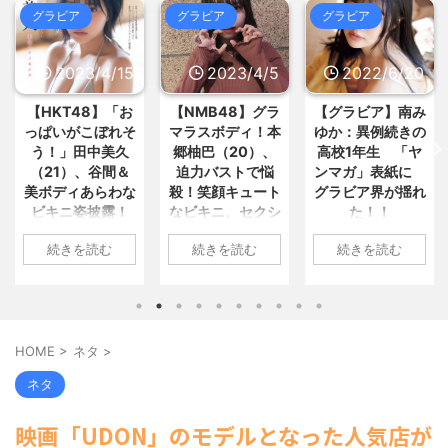
3000万円以上のSUVタイプ... / 5ch
おまとめ : おすすめ
NEW!
(8/9 09:43)
グラビア
グラビア
グラビア
まとめMAP(総合)
NEW!
(8/9 11:09)
【画像】芋臭い田舎”JK”が垢抜け
元ジャンポケ斎藤さん、求刑直後
た結果、一同驚愕www / おまとめ :
微妙な髪形でライブ配信してギフ... /
2023/4/15
2023/4/5
2022/6/20
おすすめ
NEW!
(8/9 09:39)
5chまとめMAP(総合)
NEW!
(8/9
【画像】TWICE・モモ(30)、また
11:09)
【HKT48】「お
【NMB48】グラ
【グラビア】南み
してもセクシーボデーを... / おまとめ
本来悪い意味じゃないのにもはや
: おすすめ
NEW!
(8/9 09:39)
っぱいがこぼれそ
マラスボディ！本
ゆか：異例続きの
マイナスイメージしかない言葉ｗ... /
赤外線をフルカラーで見ることが
う！」田中美久
郷柚巴（20）、
高校1年生 「ヤ
5chまとめMAP(総合)
NEW!
(8/9
できるメガネが開発される / おまとめ
11:07)
（21）、谷間＆
迫力バストで悩
ンマガ」表紙に
: おすすめ
NEW!
(8/9 09:25)
【朗報】みい山作者・亜月ねねち
美ボディあらわな
殺！笑顔キュート
グラビア界が揺れ
【信長の野望・新生】米問屋をど
ゃんがチョロくて可愛い / 5chまとめ
ビキニ姿披露！
なビキニ、セクシ
た！！
ういう時にどこに建てるのかわか... /
MAP(総合)
NEW!
(8/9 11:05)
気になるニュースまとめアンテナ
「えっちいすぎ
ーニット、ランジ
韓国人「昨日韓国YGエンタ社屋
1: 名無しさん
(8/29 00:02)
続きを読む
続きを読む
続きを読む
る」絶賛の声殺到
ェリー姿披露
ドアをゴルフクラブでたたいた女... /
2022/06/20(月)
安倍国葬たったの2.5億円に批判
5chまとめMAP(総合)
NEW!
(8/9
06:20:03.89
してる奴らって幾らならOKな... / 気に
1: 名無しさん
1: 名無しさん
10:47)
なるニュースまとめアンテナ
(8/29
ID:CAP_USER9
2023/04/11(火)
2023/04/01(土)
海外「日本よ、お前がナンバーワ
00:00)
2022年06月20日
ンだ」 熊本地震直後の日本の対... / に
17:43:06.69
10:27:25.60
【悲報】乃木中３０ｔｈヒット祈
ゅーすなう！ まとめアンテナ
(7/30
「週刊ヤングマガ
ID:vA5FbvwN9
ID:cwXm/rtE9
願が死ぬほど / 気になるニュースまと
HOME
>
ネタ
>
22:36)
ジン」第29号の表
HKT48の田中美久
NMB48の本郷柚巴
めアンテナ
(8/29 00:00)
【画像】おまえらこういう地雷系
紙に登場した南み
さんは4月8日、自
が、漫画誌『ヤン
【モバマスSS】志希「苺の美味し
ネタ
の女子高生って好きじゃないの？ / に
ゆかさん 1 / 4 アイ
身のInstagramを更
グアニマル』（白
い食べ方。そして雪美と食べる... / 気
ゅーすなう！ まとめアンテナ
(7/30
になるニュースまとめアンテナ
ドルグループ
(8/29
新。美しいボディ
泉社）のウェブサ
22:26)
映画「UDON」のモデルとなった人気店が
00:00)
「OS☆K」の南み
があらわになった
イト『ヤングアニ
【為替相場】為替介入により一時
【速報】スプラトゥーン公式、謝