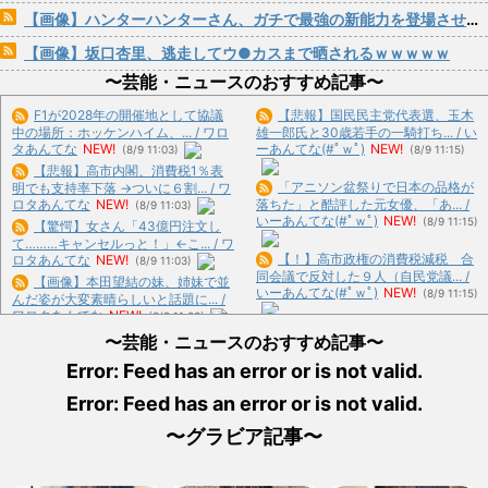
【画像】ハンターハンターさん、ガチで最強の新能力を登場させてしまうｗｗｗｗｗｗｗ
【画像】坂口杏里、逃走してウ●カスまで晒されるｗｗｗｗｗ
〜芸能・ニュースのおすすめ記事〜
F1が2028年の開催地として協議
【悲報】国民民主党代表選、玉木
中の場所：ホッケンハイム、... / ワロ
雄一郎氏と30歳若手の一騎打ち... / い
タあんてな
NEW!
ーあんてな(#ﾟｗﾟ)
NEW!
(8/9 11:03)
(8/9 11:15)
【悲報】高市内閣、消費税1％表
「アニソン盆祭りで日本の品格が
明でも支持率下落 →ついに６割... / ワ
ロタあんてな
NEW!
落ちた」と酷評した元女優、「あ... /
(8/9 11:03)
いーあんてな(#ﾟｗﾟ)
NEW!
(8/9 11:15)
【驚愕】女さん「43億円注文し
て………キャンセルっと！」←こ... / ワ
【！】高市政権の消費税減税 合
ロタあんてな
NEW!
(8/9 11:03)
同会議で反対した９人（自民党議... /
【画像】本田望結の妹、姉妹で並
いーあんてな(#ﾟｗﾟ)
NEW!
(8/9 11:15)
んだ姿が大変素晴らしいと話題に... /
ワロタあんてな
NEW!
(8/9 11:03)
【毎日新聞】『自然災害は止めら
「家族になるのが大事なんだよ」
〜芸能・ニュースのおすすめ記事〜
れないが、戦争はめられる』イオ... /
成人済みの娘との養子縁組をしつ... /
いーあんてな(#ﾟｗﾟ)
NEW!
(8/9 11:15)
Error: Feed has an error or is not valid.
ワロタあんてな
NEW!
(8/9 11:03)
【では世界の一流は？】仕事終わ
Error: Feed has an error or is not valid.
高市内閣の方針に反対した自民党
りにホットミルクを飲むのは三流... /
議員9人のリストが話題に、「岩... /
おまとめ : おすすめ
NEW!
(8/9 10:03)
〜グラビア記事〜
いーあんてな(#ﾟｗﾟ)
NEW!
(8/9 11:15)
最近の風潮「専業主婦の嫁がメシ
【新公用車】高市早苗首相、推定
をつくらない？甘えてないで自分... /