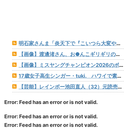
明石家さんま「炎天下で『こいつら大変やなぁ』というのが高校野球の良さ。暑さ対策はいらない」
【画像】渡邊渚さん、お●んこギリギリの水着着ててワロタ
【画像】ミスヤングチャンピオン2026のボーイッシュお胸www
17歳女子高生シンガー・tuki. ハワイで素顔以外ほぼ全部出し 「隠しきれない美貌」とSNSざわつく
【芸能】レインボー池田直人（32）元読売テレビ・佐藤佳奈アナが結婚
Error: Feed has an error or is not valid.
Error: Feed has an error or is not valid.
Error: Feed has an error or is not valid.