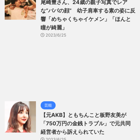
尾崎豊さん、24歳の親子写真でレア
な“パパの顔” 幼子肩車する素の姿に反
響「めちゃくちゃイケメン」「ほんと
瞳が綺麗」
2023/6/25
芸能
【元AKB】ともちんこと板野友美が
「750万円の金銭トラブル」で元共同
経営者から訴えられていた
2023/6/25