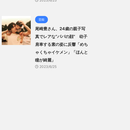
2023/6/25
芸能
尾崎豊さん、24歳の親子写
真でレアな“パパの顔” 幼子
肩車する素の姿に反響「めち
ゃくちゃイケメン」「ほんと
瞳が綺麗」
2023/6/25