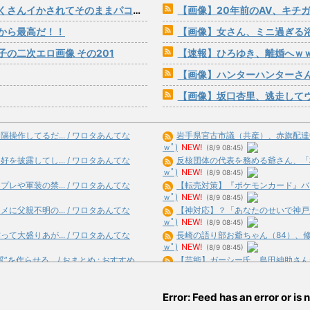
イかされてそのままパコられる女の子
【画像】20年前のAV、キチ
から最高だ！！
【画像】女さん、ミニ過ぎる
の二次エロ画像 その201
【速報】ひろゆき、離婚へｗ
【画像】ハンターハンターさん、ガ
【画像】坂口杏里、逃走して
作してるだ... / ワロタあんてな
岩手県宮古市議（共産）、赤旗配達中に当
ｗﾟ)
NEW!
(8/9 08:45)
披露してし... / ワロタあんてな
反核団体の代表を務める爺さん、「核を
ｗﾟ)
NEW!
(8/9 08:45)
や軍装の禁... / ワロタあんてな
【転売対策】『ポケモンカード』バンダ
ｗﾟ)
NEW!
(8/9 08:45)
父親不明の... / ワロタあんてな
【神対応】？「あなたのせいで神戸が反
ｗﾟ)
NEW!
(8/9 08:45)
大盛りあが... / ワロタあんてな
長崎の語り部お爺ちゃん（84）、修学
ｗﾟ)
NEW!
(8/9 08:45)
らせる... / おまとめ : おすすめ
【芸能】ガーシー氏、島田紳助さんが「
合)
NEW!
(8/9 08:43)
！こんに... / おまとめ : おすすめ
【驚愕】ひげおやじさんに銃を撃たせる
Error: Feed has an error or is n
合)
NEW!
(8/9 08:39)
あ... / おまとめ : おすすめ
NEW!
マツコ、自ら発した「バスタオル、何日