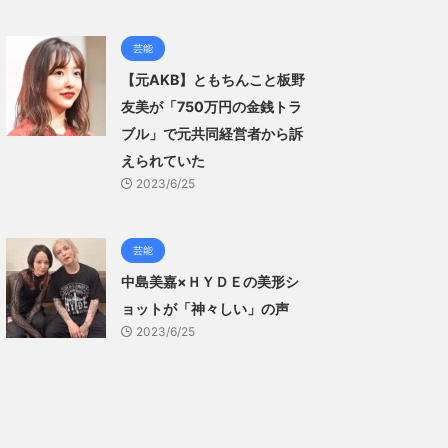
芸能
【元AKB】ともちんこと板野
友美が「750万円の金銭トラ
ブル」で元共同経営者から訴
えられていた
2023/6/25
芸能
中島美嘉×ＨＹＤＥの美形シ
ョットが「神々しい」の声
2023/6/25