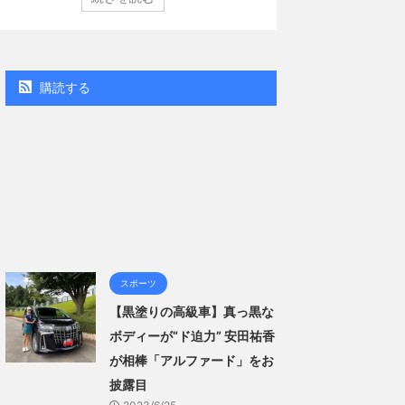
（講談社）第29号の表紙に登場した。 南さんは2005年
コン週間BOOKラン
月10日生まれの16歳。今年2月に同誌の表紙を飾ったこと
真集」で共に2位にラ
題になり、早くも再登場した。「異例続きの高校1年生
る肌見せ…ほぼ'手ぶら
ラビア界が揺れた！！」と紹介され、水着姿を披露し
なる本作は、全編沖
..
「スゴい決意をさせ
購読する
ー当時の体重まで ...
スポーツ
【黒塗りの高級車】真っ黒な
ボディーが“ド迫力” 安田祐香
が相棒「アルファード」をお
披露目