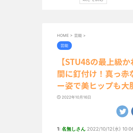
定し、ヌーディな追加
「素敵な表情」「セクシーで綺麗」 田中さんは桜の花
卒業記念写真集”とな
絵文字と共に、自身の写真2枚を公開しました。 黒っ
大人の女子旅」をテー
キニを着用し台の上に横たわり、大人っぽい表情を見
れたのは、タイの街中を
です。 あらわになった胸元や引き締まった腹筋など、
まで見せてこなかった
ボディがとてもセクシーですね。 2枚目はモノクロシ
...
HOME
>
芸能
>
芸能
【STU48の最上級
間に釘付け！真っ赤
ー姿で美ヒップも大
2022年10月16日
1:
名無しさん
2022/10/12(水) 10:0