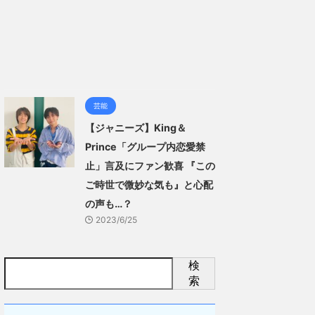
芸能
【ジャニーズ】King＆
Prince「グループ内恋愛禁
止」言及にファン歓喜 『この
ご時世で微妙な気も』と心配
の声も…？
2023/6/25
検
索