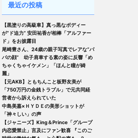
最近の投稿
【黒塗りの高級車】真っ黒なボディー
が“ド迫力” 安田祐香が相棒「アルファー
ド」をお披露目
尾崎豊さん、24歳の親子写真でレアな“パ
パの顔” 幼子肩車する素の姿に反響「め
ちゃくちゃイケメン」「ほんと瞳が綺
麗」
【元AKB】ともちんこと板野友美が
「750万円の金銭トラブル」で元共同経
営者から訴えられていた
中島美嘉×ＨＹＤＥの美形ショットが
「神々しい」の声
【ジャニーズ】King＆Prince「グループ
内恋愛禁止」言及にファン歓喜 『このご