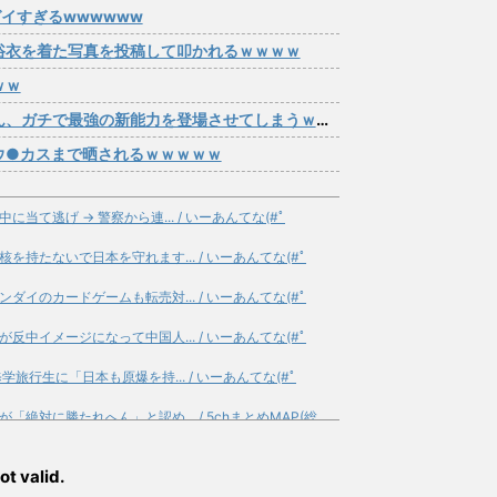
ガイすぎるwwwwww
浴衣を着た写真を投稿して叩かれるｗｗｗｗ
ｗｗ
チで最強の新能力を登場させてしまうｗｗｗｗｗｗｗ
ウ●カスまで晒されるｗｗｗｗｗ
て逃げ → 警察から連... / いーあんてな(#ﾟ
持たないで日本を守れます... / いーあんてな(#ﾟ
イのカードゲームも転売対... / いーあんてな(#ﾟ
中イメージになって中国人... / いーあんてな(#ﾟ
旅行生に「日本も原爆を持... / いーあんてな(#ﾟ
絶対に勝たれへん」と認め... / 5chまとめMAP(総
ためにデスゲームを開催す... / 5chまとめMAP(総
ot valid.
使う？」問いかけに答え / 5chまとめMAP(総