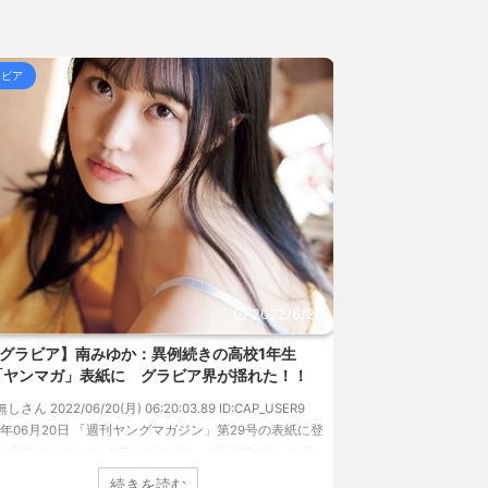
転焼き」「暫」…あんこ... / 5chまとめMAP(総
ラビア
グラビア
 5chまとめMAP(総合)
NEW!
(8/9 07:41)
 熊本地震直後の日本の対... / にゅーすなう！ まと
女子高生って好きじゃないの？ / にゅーすなう！ まと
157円台 しかし戻しも... / にゅーすなう！ まとめ
ジア人短小男♂、爆笑されて... / にゅーすなう！ ま
 熊本地震直後の日本の対... / にゅーすなう！ まと
SS
2022/6/20
グラビア】南みゆか：異例続きの高校1年生
【速報です!!!
「ヤンマガ」表紙に グラビア界が揺れた！！
のランジェリーカ
過去最高に
無しさん 2022/06/20(月) 06:20:03.89 ID:CAP_USER9
22年06月20日 「週刊ヤングマガジン」第29号の表紙に登
1: 名無しさん 2022/06/
た南みゆかさん 1 / 4 アイドルグループ「OS☆K」の南
タレントの中川翔子の
かさんが、6月20日発売のマンガ誌「週刊ヤングマガジ
イ』（講談社）が、週間
続きを読む