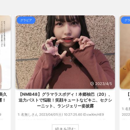
合)
NEW!
(8/9 08:27)
なっ... / おまとめ : おすすめ
呼び名は100種類以上 「御座候」「回
合)
NEW!
(8/9 08:15)
グラビア
グ
 / おまとめ : おすすめ
NEW!
遊戯王OCG、ガチでシコらせにくる /
(8/9
海外「日本よ、お前がナンバーワンだ」
るのかわか... / 気になるニュースま
めアンテナ
(7/30 22:36)
【画像】おまえらこういう地雷系の
らOKな... / 気になるニュースまとめ
めアンテナ
(7/30 22:26)
【為替相場】為替介入により一時1ドル
気になるニュースまとめアンテナ
アンテナ
(8/29
(7/30 22:16)
勇気を出して白人美女にチン凸したア
美と食べる... / 気になるニュースま
とめアンテナ
(7/30 22:06)
海外「日本よ、お前がナンバーワンだ」
ュースまとめアンテナ
めアンテナ
(8/28 23:50)
(7/30 21:56)
Powered by livedoor 相互R
4/15
2023/4/5
美久
【NMB48】グラマラスボディ！本郷柚巴（20）、
【
露！
迫力バストで悩殺！笑顔キュートなビキニ、セクシ
ーニット、ランジェリー姿披露
1: 名
9
1: 名無しさん 2023/04/01(土) 10:27:25.60 ID:cwXm/rtE9
20
更新。
NMB48の本郷柚巴が、漫画誌『ヤングアニマル』（白泉
場し
た。
社）のウェブサイト『ヤングアニマルWeb』のグラビアに初
みゆ
続きを読む