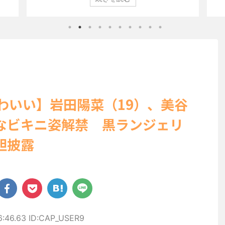
びらの
登場した。 グラマラスなボディを武器に、グラビア界を席巻
ン」
ぽいビ
中の本郷。 今回、サイトには15カットが掲載されており、ボ
10
せる姿
ディライン際立つタイトなセクシーニット姿のカットから、
が話
美しい
笑顔キュートなビキニ、迫力バスト目を引くランジェリー姿
にグ
ョット
のカットなど盛りだくさんの内容となっている。
た。 .
http://www.rbbtoda ...
かわいい】岩田陽菜（19）、美谷
なビキニ姿解禁 黒ランジェリ
胆披露
6:46.63 ID:CAP_USER9