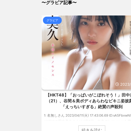
〜グラビア記事〜
(8/9 07:35)
【画像】PTA会長「PTA参加拒否した親へ最終警告。こう
NEW!
(8/9 07:35)
グラビア
【悲報】JKだけど母親が不倫してるみたいです⇒！！！
07:35)
【信長の野望・新生】米問屋をどういう時にどこに建て
とめアンテナ
(8/29 00:02)
安倍国葬たったの2.5億円に批判してる奴らって幾らな
アンテナ
(8/29 00:00)
【悲報】乃木中３０ｔｈヒット祈願が死ぬほど / 
00:00)
【モバマスSS】志希「苺の美味しい食べ方。そして雪
とめアンテナ
(8/29 00:00)
【速報】スプラトゥーン公式、謝罪 / 気になるニ
Powered by livedoor 相互RSS
2023/4/28
2023/
、美バストあらわ
【HKT48】「おっぱいがこぼれそう！」田中
れまで見せてこなか
（21）、谷間＆美ボディあらわなビキニ姿披
タイトルが決定
「えっちいすぎる」絶賛の声殺到
49 ID:vwu7Vj999 ア
1: 名無しさん 2023/04/11(火) 17:43:06.69 ID:vA5FbvwN
を発表した本郷柚巴
HKT48の田中美久さんは4月8日、自身のInstagramを
ルが『どこを見ればい
美しいボディがあらわになったビキニ姿を披露しまし
続きを読む