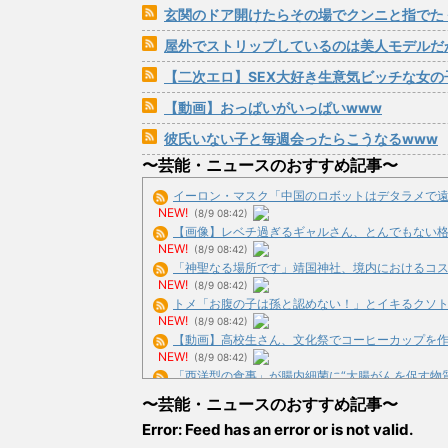
玄関のドア開けたらその場でクンニと指でたくさん
屋外でストリップしているのは美人モデルだ
【二次エロ】SEX大好き生意気ビッチな女の子
【動画】おっぱいがいっぱいwww
彼氏いない子と毎週会ったらこうなるwww
〜芸能・ニュースのおすすめ記事〜
イーロン・マスク「中国のロボットはデタラメで遠隔操
NEW!
(8/9 08:42)
【画像】レベチ過ぎるギャルさん、とんでもない格好を
NEW!
(8/9 08:42)
「神聖なる場所です」靖国神社、境内におけるコスプレ
NEW!
(8/9 08:42)
トメ「お腹の子は孫と認めない！」とイキるクソトメに
NEW!
(8/9 08:42)
【動画】高校生さん、文化祭でコーヒーカップを作って
NEW!
(8/9 08:42)
「西洋型の食事」が腸内細菌に“大腸がんを促す物質”を作
NEW!
(8/9 08:06)
〜芸能・ニュースのおすすめ記事〜
正面から昔同じ職場だった元上司が歩いてきたから「お～
Error: Feed has an error or is not valid.
NEW!
(8/9 07:39)
【悲報】浜辺美波さん、かなりヤバそう････！！ (※画像