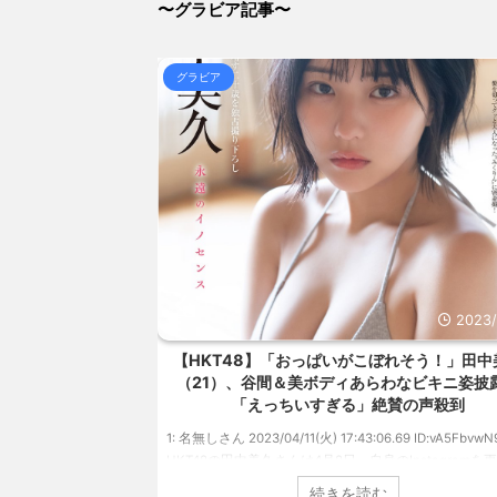
(8/6 18:37)
〜グラビア記事〜
【画像】お風呂上がりのお姉ちゃん(27)、撮影したった
(8/6 18:37)
【画像】女土方さん(21)、企画物かと思うレベルで美人
グラビア
(8/6 18:37)
【信長の野望・新生】米問屋をどういう時にどこに建て
とめアンテナ
(8/29 00:02)
安倍国葬たったの2.5億円に批判してる奴らって幾らな
アンテナ
(8/29 00:00)
【悲報】乃木中３０ｔｈヒット祈願が死ぬほど / 
00:00)
【モバマスSS】志希「苺の美味しい食べ方。そして雪
とめアンテナ
(8/29 00:00)
【速報】スプラトゥーン公式、謝罪 / 気になるニ
Powered by livedoor 相互RSS
2023/4/15
2023
れそう！」田中美久
【NMB48】グラマラスボディ！本郷柚巴（2
わなビキニ姿披露！
迫力バストで悩殺！笑顔キュートなビキニ、セ
賛の声殺到
ーニット、ランジェリー姿披露
69 ID:vA5FbvwN9
1: 名無しさん 2023/04/01(土) 10:27:25.60 ID:cwXm/rtE9
nstagramを更新。
NMB48の本郷柚巴が、漫画誌『ヤングアニマル』（白
姿を披露しました。
社）のウェブサイト『ヤングアニマルWeb』のグラビ
続きを読む