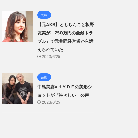
芸能
【元AKB】ともちんこと板野
友美が「750万円の金銭トラ
ブル」で元共同経営者から訴
えられていた
2023/6/25
芸能
中島美嘉×ＨＹＤＥの美形シ
ョットが「神々しい」の声
2023/6/25