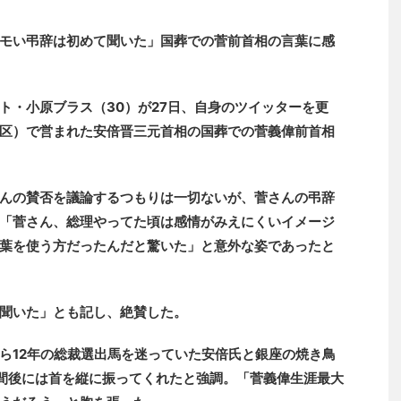
モい弔辞は初めて聞いた」国葬での菅前首相の言葉に感
ト・小原ブラス（30）が27日、自身のツイッターを更
区）で営まれた安倍晋三元首相の国葬での菅義偉前首相
んの賛否を議論するつもりは一切ないが、菅さんの弔辞
「菅さん、総理やってた頃は感情がみえにくいイメージ
葉を使う方だったんだと驚いた」と意外な姿であったと
聞いた」とも記し、絶賛した。
ら12年の総裁選出馬を迷っていた安倍氏と銀座の焼き鳥
間後には首を縦に振ってくれたと強調。「菅義偉生涯最大