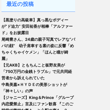
最近の投稿
【黒塗りの高級車】真っ黒なボディー
が“ド迫力” 安田祐香が相棒「アルファー
ド」をお披露目
尾崎豊さん、24歳の親子写真でレアな“パ
パの顔” 幼子肩車する素の姿に反響「め
ちゃくちゃイケメン」「ほんと瞳が綺
麗」
【元AKB】ともちんこと板野友美が
「750万円の金銭トラブル」で元共同経
営者から訴えられていた
中島美嘉×ＨＹＤＥの美形ショットが
「神々しい」の声
【ジャニーズ】King＆Prince「グループ
内恋愛禁止」言及にファン歓喜 『このご