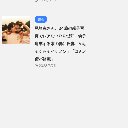
2023/6/25
芸能
尾崎豊さん、24歳の親子写
真でレアな“パパの顔” 幼子
肩車する素の姿に反響「めち
ゃくちゃイケメン」「ほんと
瞳が綺麗」
2023/6/25