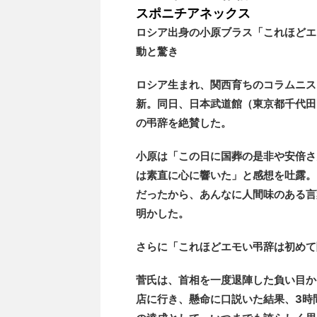
スポニチアネックス
ロシア出身の小原ブラス「これほどエ
動と驚き
ロシア生まれ、関西育ちのコラムニス
新。同日、日本武道館（東京都千代田
の弔辞を絶賛した。
小原は「この日に国葬の是非や安倍さ
は素直に心に響いた」と感想を吐露。
だったから、あんなに人間味のある言
明かした。
さらに「これほどエモい弔辞は初めて
菅氏は、首相を一度退陣した負い目か
店に行き、懸命に口説いた結果、3時