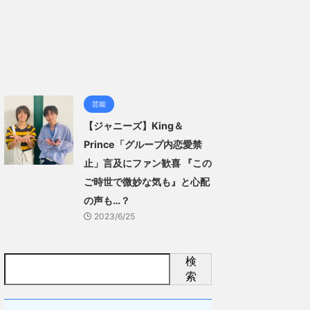
芸能
【ジャニーズ】King＆
Prince「グループ内恋愛禁
止」言及にファン歓喜 『この
ご時世で微妙な気も』と心配
の声も…？
2023/6/25
検
索