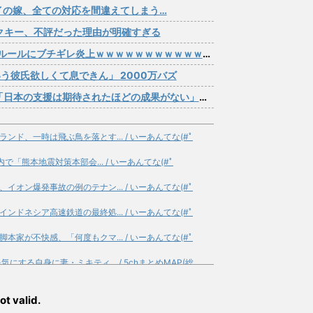
イの嫁、全ての対応を間違えてしまう…
アクキー、不評だった理由が明確すぎる
ルールにブチギレ炎上ｗｗｗｗｗｗｗｗｗｗｗｗｗ
う彼氏欲しくて息できん」 2000万バズ
援は期待されたほどの成果がない」WWWWWWWWWWW
ド、一時は飛ぶ鳥を落とす... / いーあんてな(#ﾟ
で「熊本地震対策本部会... / いーあんてな(#ﾟ
オン爆発事故の例のテナン... / いーあんてな(#ﾟ
ドネシア高速鉄道の最終処... / いーあんてな(#ﾟ
家が不快感、「何度もクマ... / いーあんてな(#ﾟ
する自身に妻・ミキティ... / 5chまとめMAP(総
が起きているのか?? / 5chまとめMAP(総合)
NEW!
ot valid.
買わされるから見に行くん... / 5chまとめMAP(総