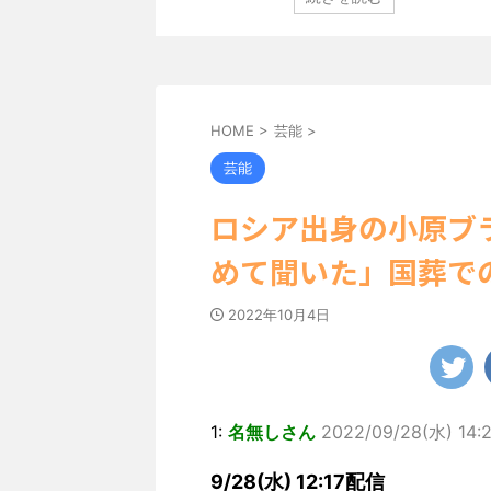
田中さんは桜の花びらの
登場した。 グラマラスなボディを武器に、グラビア界
ました。 黒っぽいビ
中の本郷。 今回、サイトには15カットが掲載されてお
っぽい表情を見せる姿
ディライン際立つタイトなセクシーニット姿のカット
まった腹筋など、美しい
笑顔キュートなビキニ、迫力バスト目を引くランジェ
目はモノクロショット
のカットなど盛りだくさんの内容となっている。
http://www.rbbtoda ...
HOME
>
芸能
>
芸能
ロシア出身の小原ブ
めて聞いた」国葬で
2022年10月4日
1:
名無しさん
2022/09/28(水) 14:2
9/28(水) 12:17配信