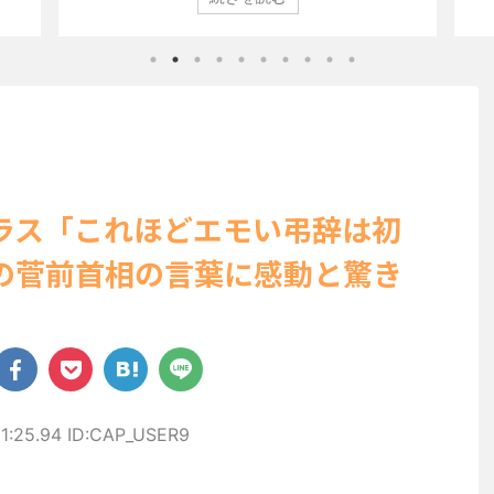
を席巻
ン」（講談社）第29号の表紙に登場した。 南さんは2005年
コン
り、ボ
10月10日生まれの16歳。今年2月に同誌の表紙を飾ったこと
真集
から、
が話題になり、早くも再登場した。「異例続きの高校1年生
る肌
リー姿
にグラビア界が揺れた！！」と紹介され、水着姿を披露し
なる
た。 ...
「ス
ー当時
ラス「これほどエモい弔辞は初
の菅前首相の言葉に感動と驚き
1:25.94 ID:CAP_USER9