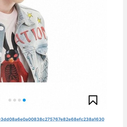
les/93dd08a6e0a00838c275767e82e68efc238a1630