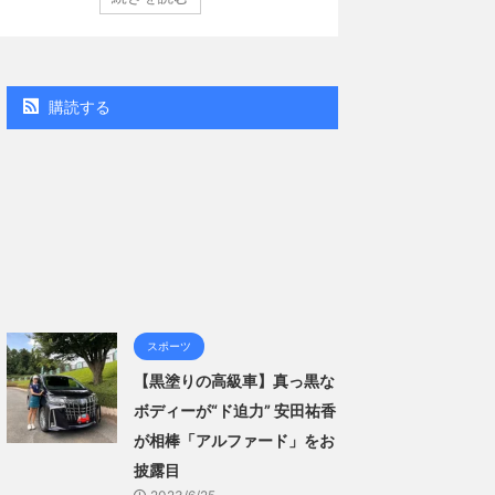
週間BOOKランキング」、同ランキングジャンル別「写
」で共に2位にランクインした。 【写真18枚】大胆すぎ
見せ…ほぼ'手ぶら'な中川翔子 自身10年ぶりの写真集と
本作は、全編沖縄でロケを敢行。本作撮影にあたり、
ゴい決意をさせていただいて8キロ（痩せた）。デビュ
購読する
の体重まで ...
スポーツ
【黒塗りの高級車】真っ黒な
ボディーが“ド迫力” 安田祐香
が相棒「アルファード」をお
披露目