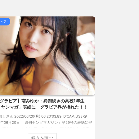
の注射シーン、青少年への... / 5chまとめMAP(総
ラビア
グラビア
下 / 5chまとめMAP(総合)
NEW!
(8/6 18:15)
 熊本地震直後の日本の対... / にゅーすなう！ まと
女子高生って好きじゃないの？ / にゅーすなう！ まと
157円台 しかし戻しも... / にゅーすなう！ まとめ
ジア人短小男♂、爆笑されて... / にゅーすなう！ ま
 熊本地震直後の日本の対... / にゅーすなう！ まと
SS
2022/6/18
速報です!!!】中川翔子「写真集」2位 8キロ減
【画像】巨乳にな
ランジェリーカットほか「今まで以上に攻めた」
チなグラ
過去最高に色っぽい“しょこたん”満載
1: 名無しさん 2022/06/
無しさん 2022/06/18(土) 09:04:55.67 ID:CAP_USER9
ントの中川翔子のデビュー20周年写真集『ミラクルミラ
（講談社）が、週間2.5万部を売り上げ、6/20付「オリ
続きを読む