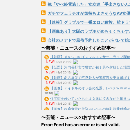
俺「やべ終電逃した」女友達「手出さないんだった
ガチでフェラチオが気持ちよさそうなAV女
【速報】グラブルで一番エロい種族、雌ドラ
【画像あり】大阪のラブホがめちゃくちゃす
会社のメアドで風俗予約したことがバレて始
〜芸能・ニュースのおすすめ記事〜
【動画】メキシコのインフルエンサー、ライブ配信中に
NEW!
(8/6 20:16)
【話題】河内長野市で警官が包丁男を射殺した場面の映
NEW!
(8/6 20:16)
【動画】名古屋栄で不良外人が警察官を突き飛ばす。逮
NEW!
(8/6 20:16)
【画像】アイドルのオフ会の光景、レベチw w w w w 
20:16)
住宅街を歩いていたら小１女児に泣きながら抱きつかれ
NEW!
(8/6 20:16)
【画像】相席食堂に仕込みレベルの鍾乳洞受付嬢www 
19:39)
〜芸能・ニュースのおすすめ記事〜
【画像】ボスJK、撮られるwww / おまとめ : おす
Error: Feed has an error or is not valid.
【悲報】島田紳助が小林麻耶さんを追い込んで破壊したと
NEW!