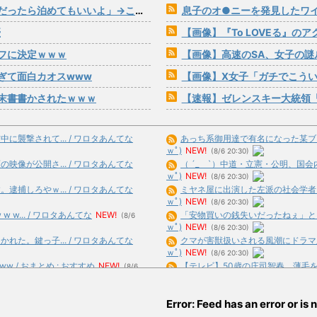
ら泊めてもいいよ」→こうなるwww
息子のオ●ニーを発見したワ
優
【画像】『To LOVEる』の
フに決定ｗｗｗ
【画像】高速のSA、女子の謎
ぎて面白カオスwww
【画像】X女子「ガチでこうい
末書書かされたｗｗｗ
【速報】ゼレンスキー大統領「日本の支
襲撃されて... / ワロタあんてな
あっち系御用達で有名になった某ブラン
ｗﾟ)
NEW!
(8/6 20:30)
像が公開さ... / ワロタあんてな
（ ´_ゝ`）中道・立憲・公明、国会内
ｗﾟ)
NEW!
(8/6 20:30)
捕しろやｗ... / ワロタあんてな
ミヤネ屋に出演した左派の社会学者、イ
ｗﾟ)
NEW!
(8/6 20:30)
w... / ワロタあんてな
NEW!
「安物買いの銭失いだったねぇ」とイン
(8/6
ｗﾟ)
NEW!
(8/6 20:30)
た。鍵っ子... / ワロタあんてな
クマが害獣扱いされる風潮にドラマ脚本
ｗﾟ)
NEW!
(8/6 20:30)
/ おまとめ : おすすめ
NEW!
【テレビ】50歳の庄司智春、薄毛を気に
(8/6
合)
NEW!
(8/6 20:21)
すめ
NEW!
【驚愕】日本製鉄が謎の爆上げ!!一体何
(8/6 19:39)
Error: Feed has an error or is n
(8/6 20:19)
される手... / おまとめ : おすすめ
劇団員やってる友達からたまにチケット