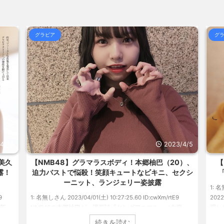
合)
NEW!
(8/6 19:27)
www / おまとめ : おすすめ
NEW!
【アニメ】『ヤニねこ』の喫煙や覚醒剤
合)
NEW!
(8/6 19:17)
www / おまとめ : おすすめ
NEW!
グラビア
グ
北朝鮮、弾道ミサイル発射 EEZ外に落
るのかわか... / 気になるニュースま
海外「日本よ、お前がナンバーワンだ」
めアンテナ
(7/30 22:36)
らOKな... / 気になるニュースまとめ
【画像】おまえらこういう地雷系の
めアンテナ
(7/30 22:26)
気になるニュースまとめアンテナ
【為替相場】為替介入により一時1ドル
(8/29
アンテナ
(7/30 22:16)
美と食べる... / 気になるニュースま
勇気を出して白人美女にチン凸したア
とめアンテナ
(7/30 22:06)
ュースまとめアンテナ
海外「日本よ、お前がナンバーワンだ」
(8/28 23:50)
めアンテナ
(7/30 21:56)
Powered by livedoor 相互R
/4/5
2022/6/20
0）、
【グラビア】南みゆか：異例続きの高校1年生
【
クシ
「ヤンマガ」表紙に グラビア界が揺れた！！
の
1: 名無しさん 2022/06/20(月) 06:20:03.89 ID:CAP_USER9
2022年06月20日 「週刊ヤングマガジン」第29号の表紙に登
1: 名
泉
場した南みゆかさん 1 / 4 アイドルグループ「OS☆K」の南
タレ
アに初
みゆかさんが、6月20日発売のマンガ誌「週刊ヤングマガジ
イ』
続きを読む