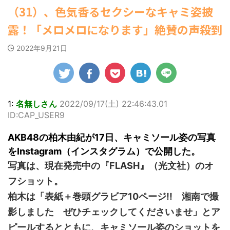
ゆかさんが、6月
マルWeb』のグラ
22:16)
社）が、週間2.5万
00:00)
（31）、色気香るセクシーなキャミ姿披
20日発売のマンガ
勇気を出して白人美女にチン凸し
ビアに初登場し
部を売り上げ、
【速報】スプラトゥーン公式、謝
たアジア人短小男♂、爆笑されて... /
誌「週刊ヤングマ
た。 グラマラスな
6/20付「オリコン
罪 / 気になるニュースまとめアンテナ
露！「メロメロになります」絶賛の声殺到
にゅーすなう！ まとめアンテナ
ガジン」（講談
ボディを武器に、
(8/28 23:50)
週間BOOKランキ
(7/30 22:06)
社）第29号の表紙
グラビア界を席巻
ング」、同ランキ
Powered by livedoor 相互
海外「日本よ、お前がナンバーワ
2022年9月21日
に登場した。 南さ
中の本郷。 今回、
ングジャンル別
ンだ」 熊本地震直後の日本の対... / に
RSS
んは2005年10月10
サイトには15カッ
「写真集」で共に2
ゅーすなう！ まとめアンテナ
(7/30
日生まれの16歳。
21:56)
トが掲載されてお
位にランクインし
今年2月に同誌の表
り、ボディライン
た。 【写真18枚】
Powered by livedoor 相互
紙を飾ったことが
際立つタイトなセ
大胆すぎる肌見
RSS
話題になり、早く
クシーニット姿の
せ…ほぼ'手ぶら'な
1:
名無しさん
2022/09/17(土) 22:46:43.01
も再登場した。
カットから、笑顔
中川翔子 自身10年
ID:CAP_USER9
「異例続きの高校1
キュートなビキ
ぶりの写真集とな
年生にグラビア界
ニ、迫力バスト目
る本作は、全編沖
AKB48の柏木由紀が17日、キャミソール姿の写真
が揺れた！！」と
を引くランジェリ
縄でロケを敢行。
紹介され、水着姿
ー姿のカットなど
本作撮影にあた
をInstagram（インスタグラム）で公開した。
を披露した。 ...
盛りだくさんの内
り、「スゴい決意
写真は、現在発売中の『FLASH』（光文社）のオ
容となっている。
をさせていただい
http://www.rbbto
て8キロ（痩せ
フショット。
da ...
た）。デビュー当
柏木は「表紙＋巻頭グラビア10ページ!! 湘南で撮
時の体重まで ...
影しました ぜひチェックしてくださいませ」とア
ピールするとともに、キャミソール姿のショットを