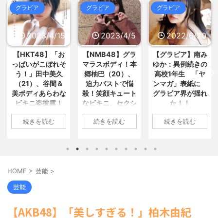
【仰天】外国人「日本に夢中なア
娠した」って言われたんやが・・... /
グラビア
グラビア
グラビア
おまとめ : おすすめ
NEW!
メリカ人は迷惑?」日本人の回答... /
(8/7 12:11)
5chまとめMAP(総合)
NEW!
(8/7
13:15)
【苦痛】採精室とかいう男性の尊
2023/4/5
2022/6/20
2022/6/18
ダイアンのじゃない方がユースケ
厳破壊される部屋www / おまとめ :
おすすめ
NEW!
さんになってしまっているという... /
(8/7 12:11)
5chまとめMAP(総合)
NEW!
(8/7
片頭痛持ちの会社員だけど質問あ
【NMB48】グラ
【グラビア】南み
【速報です!!!】中
13:09)
る？【市販薬・予兆】 / おまとめ : お
マラスボディ！本
ゆか：異例続きの
川翔子「写真集」
【謎】女「43億円注文して………
すすめ
NEW!
(8/7 12:03)
郷柚巴（20）、
高校1年生 「ヤ
2位 8キロ減の
キャンセルっと！」←こいつの... /
南極の血の滝に古代海洋微生物の
迫力バストで悩
ンマガ」表紙に
ランジェリーカッ
5chまとめMAP(総合)
NEW!
(8/7
子孫が生息。かつての海だった痕... /
13:09)
殺！笑顔キュート
グラビア界が揺れ
トほか「今まで以
おまとめ : おすすめ
NEW!
(8/7 11:57)
【栃木】「暴走族じゃないのにコ
なビキニ、セクシ
た！！
上に攻めた」過去
ルク半ヘルメットを被ってた」と... /
【信長の野望・新生】米問屋をど
ーニット、ランジ
最高に色っぽ
5chまとめMAP(総合)
NEW!
(8/7
1: 名無しさん
ういう時にどこに建てるのかわか... /
続きを読む
続きを読む
続きを読む
ェリー姿披露
い“しょこたん”満
12:47)
気になるニュースまとめアンテナ
2022/06/20(月)
載
海外「日本よ、お前がナンバーワ
(8/29 00:02)
06:20:03.89
1: 名無しさん
ンだ」 熊本地震直後の日本の対... / に
安倍国葬たったの2.5億円に批判
ID:CAP_USER9
2023/04/01(土)
1: 名無しさん
ゅーすなう！ まとめアンテナ
(7/30
してる奴らって幾らならOKな... / 気に
2022年06月20日
10:27:25.60
2022/06/18(土)
22:36)
なるニュースまとめアンテナ
(8/29
「週刊ヤングマガ
【画像】おまえらこういう地雷系
ID:cwXm/rtE9
09:04:55.67
00:00)
HOME
>
芸能
>
の女子高生って好きじゃないの？ / に
ジン」第29号の表
NMB48の本郷柚巴
ID:CAP_USER9
【悲報】乃木中３０ｔｈヒット祈
ゅーすなう！ まとめアンテナ
(7/30
紙に登場した南み
願が死ぬほど / 気になるニュースまと
が、漫画誌『ヤン
タレントの中川翔
芸能
22:26)
めアンテナ
(8/29 00:00)
ゆかさん 1 / 4 アイ
グアニマル』（白
子のデビュー20周
【為替相場】為替介入により一時
【モバマスSS】志希「苺の美味し
ドルグループ
泉社）のウェブサ
年写真集『ミラク
1ドル157円台 しかし戻しも... / にゅー
【AKB48】「美しすぎる！」柏木由紀
い食べ方。そして雪美と食べる... / 気
「OS☆K」の南み
イト『ヤングアニ
ルミライ』（講談
すなう！ まとめアンテナ
(7/30
になるニュースまとめアンテナ
(8/29