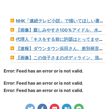
NHK「連続テレビ小説」で描いてほしい著名人【朝ドラ】
【画像】親しみやすさ100％アイドル、水着グラビアでセクシー撮wwwアプガ鍛治島彩、「週刊プレイボーイ」で美スタイルを大解放！！！
代理人「キスをする前に許諾はとってませんね？」ジャンポケ斎藤「今までこれからキスしますなんて宣言することなかったので」
【速報】ダウンタウン浜田さん、差別発言と受け取られる一言で炎上www
【画像】この佳子さまのボディライン、流石にエチエチすぎやろ！
Error: Feed has an error or is not valid.
Error: Feed has an error or is not valid.
Error: Feed has an error or is not valid.