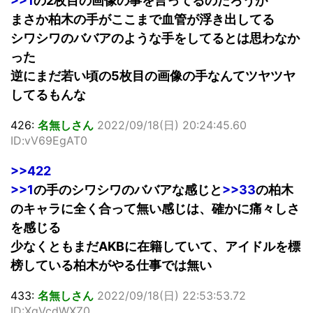
>>1
の2枚目の画像の事を言ってるのだろうが
まさか柏木の手がここまで血管が浮き出してる
シワシワのババアのような手をしてるとは思わなか
った
逆にまだ若い頃の5枚目の画像の手なんてツヤツヤ
してるもんな
426:
名無しさん
2022/09/18(日) 20:24:45.60
ID:vV69EgAT0
>>422
>>1
の手のシワシワのババアな感じと
>>33
の柏木
のキャラに全く合って無い感じは、確かに痛々しさ
を感じる
少なくともまだAKBに在籍していて、アイドルを標
榜している柏木がやる仕事では無い
433:
名無しさん
2022/09/18(日) 22:53:53.72
ID:XqVcdWXZ0