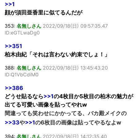
>>1
顔が須田亜香里に似てるんだが
353:
名無しさん
2022/09/18(日) 09:57:35.47
ID:eGTLwaDg0
>>351
柏木由紀「それは言わない約束でしょ！」
388:
名無しさん
2022/09/18(日) 13:45:43.20
ID:Q1VbCdiM0
>>386
どうせ貼るなら
>>1
の4枚目か5枚目の柏木の魅力が
出てる可愛い画像を貼ってやれw
間違っても笑わせにかかってる、バカ殿メイクの
>>33
や
>>1
の6枚目の画像は貼ってやるなよw
394:
名無しさん
2022/09/18(日) 14:12:35.40