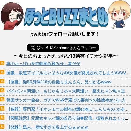
twitterフォローお願いします！
〜今日のちょっとえっちな18禁有イチオシ記事〜
妻のおっぱいを毎朝揉み揉みせし者だが
画像 坂道アイドルにいそうなAV女優が発見されてしまうVVVVVVVVVVVVVVVVVVVVVVVVVV
【画像】顔50身体110の自撮りまんさん、見つかるwww
パイパン＝間違い もじゃもじゃ＝大間違い 整えたマン毛＝正解！
韓国サッカー協会、ガチでW杯予選での審判への性接待がバレ大炎上大騒ぎにwww
【速報】専門家「イオンモール熊本の爆心地に”こんなもの”があったんだけど…」
【閲覧注意】元臆女キャバ嬢の首吊り自●配信、拡散されまくって終わるｗｗｗｗｗｗｗ
【悲報】黒人、卑怯すぎて炎上するｗｗｗｗ