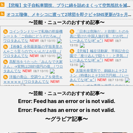
【悲報】女子自転車競技、ブラに綿を詰めまくって空気抵抗を減らすチート技が発覚ｗｗｗ
オコエ瑠偉、メキシコに渡って2球団を即クビ→SNS更新が3ヶ月間止まって消息不明に
〜芸能・ニュースのおすすめ記事〜
コインランドリーで私物の乾燥機
「日本は危険だ」と吹聴したのを
シートを「ご自由にどうぞだろw... /
真に受けた中国人旅行客、だが代... /
ワロタあんてな
NEW!
いーあんてな(#ﾟｗﾟ)
NEW!
(8/7 13:11)
(8/7
13:15)
【画像】令和最新版の宇垣美里さ
【悲報】極左活動家、平和記念公
ん←こう言うのでいいんだよが目... /
ワロタあんてな
NEW!
園で「座り込んで闘う！」と意気... /
(8/7 13:11)
いーあんてな(#ﾟｗﾟ)
NEW!
(8/7
高配当をうたった「みんなで大家
13:15)
さん」→実態は2881億円の債... / ワロ
太陽光発電所で、銅線およそ2.2
タあんてな
NEW!
(8/7 13:11)
トン（時価およそ330万円相... / いー
洋服の青山、空調ウェアを発売ｗ
あんてな(#ﾟｗﾟ)
NEW!
(8/7 13:15)
ｗｗｗｗｗ / ワロタあんてな
NEW!
ジャンポケ斎藤と代理人のやりと
(8/7 13:11)
り、「地獄すぎて完全にコントに... /
【パシフィック・リム】
〜芸能・ニュースのおすすめ記事〜
いーあんてな(#ﾟｗﾟ)
NEW!
(8/7
MODEROID「ジプシー・デンジャ
13:15)
Error: Feed has an error or is not valid.
ー... / ワロタあんてな
NEW!
(8/7
【悲報】財務省「レジ都合で消費
13:11)
Error: Feed has an error or is not valid.
税を0％にできません！」 → ... / いー
【衝撃】「実は日本でしか人気が
あんてな(#ﾟｗﾟ)
NEW!
(8/7 13:15)
ない」と知りてマジでビビり申し... /
〜グラビア記事〜
【画像】露悪アニメ化ブーム、は
おまとめ : おすすめ
NEW!
(8/7 12:15)
じまるｗｗｗｗｗｗ / 5chまとめ
MAP(総合)
NEW!
(8/7 13:15)
マチアプで会った外国女から「妊