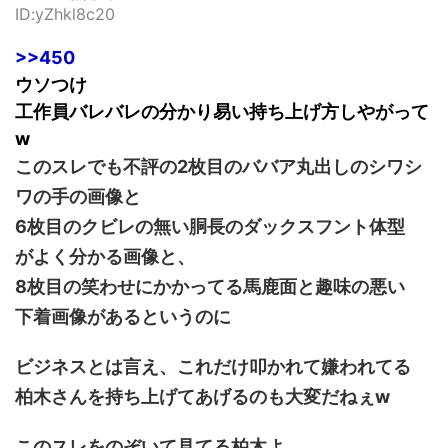
ID:yZhkl8c20
>>450
ウソつけ
工作員バレバレの分かり易い持ち上げ方しやがって
w
このスレでも不評の2枚目のババア丸出しのシワシ
ワの手の画像と
6枚目のクビレの無い胴長のダックスフント体型
がよく分かる画像と、
8枚目の笑わせにかかってる馬鹿面と趣味の悪い
下着画像があるというのに
ビジネスとは言え、これだけ叩かれて嫌われてる
柏木さんを持ち上げてあげるのも大変だねぇw
このスレをのぞいて見てる柏木よ