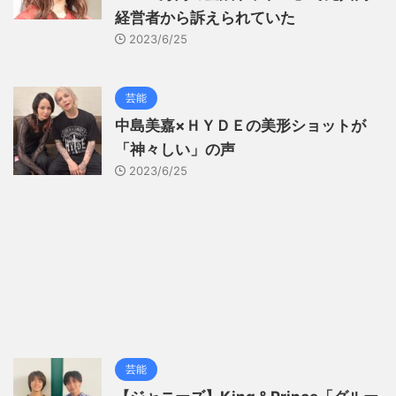
経営者から訴えられていた
2023/6/25
芸能
中島美嘉×ＨＹＤＥの美形ショットが
「神々しい」の声
2023/6/25
芸能