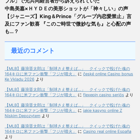
ブル」で元共同経営者から訴えられていた
中島美嘉×ＨＹＤＥの美形ショットが「神々しい」の声
【ジャニーズ】King＆Prince「グループ内恋愛禁止」言
及にファン歓喜 『このご時世で微妙な気も』と心配の声
も…？
最近のコメント
【MLB】藤浪晋太郎は「制球さえ整えば…」 クイックで投げた魂の
164キロに米ファン衝撃「フジが噴火」
に
české online Casino bonus
Ke Vkladu 2026
より
【MLB】藤浪晋太郎は「制球さえ整えば…」 クイックで投げた魂の
164キロに米ファン衝撃「フジが噴火」
に
flexepin casino seriös
より
【MLB】藤浪晋太郎は「制球さえ整えば…」 クイックで投げた魂の
164キロに米ファン衝撃「フジが噴火」
に
jakie kasyno online Z
Niskim Depozytem
より
【MLB】藤浪晋太郎は「制球さえ整えば…」 クイックで投げた魂の
164キロに米ファン衝撃「フジが噴火」
に
Casino real online España
より