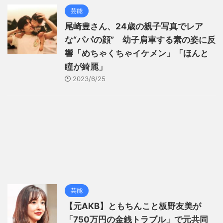
芸能
尾崎豊さん、24歳の親子写真でレア
な“パパの顔” 幼子肩車する素の姿に反
響「めちゃくちゃイケメン」「ほんと
瞳が綺麗」
2023/6/25
芸能
【元AKB】ともちんこと板野友美が
「750万円の金銭トラブル」で元共同