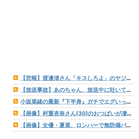
【悲報】渡邊渚さん「キスしろよ」のヤジでPTSD発症時の状態に逆戻り
【放送事故】あのちゃん、放送中に吐いてしまう！！！
小坂菜緒の最新『下半身』ガチでエグいって・・・
【画像】村重杏奈さん(30)のおつぱいが凄いwww
【画像】女優・夏菜、ロンハーで無防備パンチラ