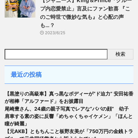
【ジャニーズ】King＆Prince「グルー
プ内恋愛禁止」言及にファン歓喜 『こ
のご時世で微妙な気も』と心配の声
も…？
2023/6/25
検索
最近の投稿
【黒塗りの高級車】真っ黒なボディーが“ド迫力” 安田祐香
が相棒「アルファード」をお披露目
尾崎豊さん、24歳の親子写真でレアな“パパの顔” 幼子
肩車する素の姿に反響「めちゃくちゃイケメン」「ほんと
瞳が綺麗」
【元AKB】ともちんこと板野友美が「750万円の金銭トラ