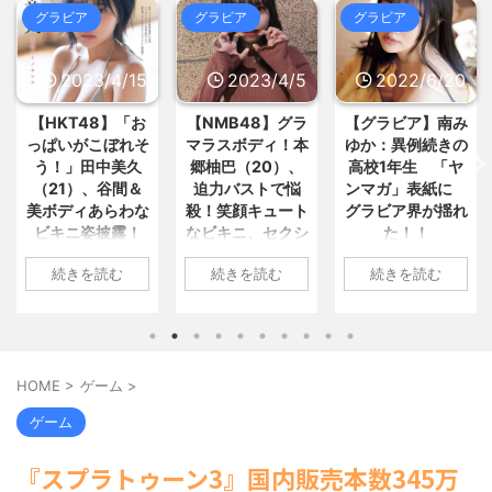
09:53)
【謎】広末涼子さんが地上波にス
グラビア
グラビア
グラビア
きゃりーぱみゅぱみゅ、本名をさ
ピード復帰できる理由、誰にも分... /
らりと告白 芸名の由来も明かす /
おまとめ : おすすめ
NEW!
(8/7 09:05)
5chまとめMAP(総合)
NEW!
(8/7
2023/4/5
2022/6/20
2022/6/18
09:21)
ゲームの「荒らし行為」、その多
【動画】
2万回 続編の望みが完
くは”誤解”と”自警行為”の連... / おま
全に絶たれた不遇の名作6選 / 5chま
【NMB48】グラ
【グラビア】南み
【速報です!!!】中
とめ : おすすめ
NEW!
(8/7 08:34)
とめMAP(総合)
NEW!
(8/7 09:15)
マラスボディ！本
ゆか：異例続きの
川翔子「写真集」
友達「お前の彼女ブッサイク過ぎ
韓国人「韓国人の日本への好感度
やろｗｗ」ワイ「だよなｗｗｗさ... /
郷柚巴（20）、
高校1年生 「ヤ
2位 8キロ減の
が最高記録を達成した理由」 / 5chま
おまとめ : おすすめ
NEW!
(8/7 08:07)
迫力バストで悩
ンマガ」表紙に
ランジェリーカッ
とめMAP(総合)
NEW!
(8/7 09:13)
殺！笑顔キュート
グラビア界が揺れ
トほか「今まで以
米、10kg5,000円ｗｗｗｗｗｗ /
【信長の野望・新生】米問屋をど
5chまとめMAP(総合)
NEW!
(8/7
なビキニ、セクシ
た！！
上に攻めた」過去
ういう時にどこに建てるのかわか... /
09:11)
気になるニュースまとめアンテナ
ーニット、ランジ
最高に色っぽ
1: 名無しさん
海外「日本よ、お前がナンバーワ
(8/29 00:02)
続きを読む
続きを読む
続きを読む
ェリー姿披露
い“しょこたん”満
ンだ」 熊本地震直後の日本の対... / に
2022/06/20(月)
安倍国葬たったの2.5億円に批判
載
ゅーすなう！ まとめアンテナ
(7/30
06:20:03.89
してる奴らって幾らならOKな... / 気に
1: 名無しさん
22:36)
なるニュースまとめアンテナ
(8/29
ID:CAP_USER9
2023/04/01(土)
1: 名無しさん
【画像】おまえらこういう地雷系
00:00)
2022年06月20日
10:27:25.60
2022/06/18(土)
の女子高生って好きじゃないの？ / に
【悲報】乃木中３０ｔｈヒット祈
「週刊ヤングマガ
ID:cwXm/rtE9
09:04:55.67
ゅーすなう！ まとめアンテナ
(7/30
願が死ぬほど / 気になるニュースまと
HOME
>
ゲーム
>
ジン」第29号の表
22:26)
NMB48の本郷柚巴
ID:CAP_USER9
めアンテナ
(8/29 00:00)
【為替相場】為替介入により一時
紙に登場した南み
が、漫画誌『ヤン
タレントの中川翔
【モバマスSS】志希「苺の美味し
ゲーム
1ドル157円台 しかし戻しも... / にゅー
ゆかさん 1 / 4 アイ
グアニマル』（白
子のデビュー20周
い食べ方。そして雪美と食べる... / 気
すなう！ まとめアンテナ
(7/30
になるニュースまとめアンテナ
ドルグループ
(8/29
泉社）のウェブサ
年写真集『ミラク
22:16)
『スプラトゥーン3』国内販売本数345万
00:00)
「OS☆K」の南み
イト『ヤングアニ
ルミライ』（講談
勇気を出して白人美女にチン凸し
【速報】スプラトゥーン公式、謝