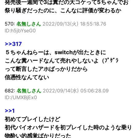
発売後一週間で3は糞だの大コケって5ちゃんでお
祭り騒ぎだったのに、こんなに評価が変わるか
570:
名無しさん
2022/09/13(火) 18:55:18.76
ID:h5jbYseG0
>>317
５ちゃんねらーは、switchが出たときに
こんな糞ハードなんて売れやしないよ（ﾌﾟｹﾞﾗ
って断言したアホばっかりだから
信憑性なんてない
682:
名無しさん
2022/09/14(水) 05:06:28.09
ID:/UMXBjEx0
>>1
初めてプレイしたけど
初代バイオハザードを初プレイした時のような乗り
物酔い的感覚ばかりだった