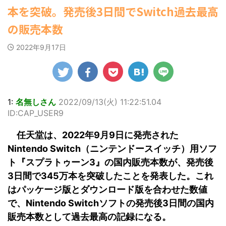
ゆかさんが、6月
マルWeb』のグラ
社）が、週間2.5万
たアジア人短小男♂、爆笑されて... /
本を突破。発売後3日間でSwitch過去最高
罪 / 気になるニュースまとめアンテナ
20日発売のマンガ
ビアに初登場し
にゅーすなう！ まとめアンテナ
部を売り上げ、
(8/28 23:50)
誌「週刊ヤングマ
(7/30 22:06)
た。 グラマラスな
6/20付「オリコン
の販売本数
Powered by livedoor 相互
海外「日本よ、お前がナンバーワ
ガジン」（講談
ボディを武器に、
週間BOOKランキ
ンだ」 熊本地震直後の日本の対... / に
RSS
社）第29号の表紙
グラビア界を席巻
ング」、同ランキ
ゅーすなう！ まとめアンテナ
(7/30
2022年9月17日
に登場した。 南さ
中の本郷。 今回、
ングジャンル別
21:56)
んは2005年10月10
サイトには15カッ
「写真集」で共に2
Powered by livedoor 相互
日生まれの16歳。
トが掲載されてお
位にランクインし
RSS
今年2月に同誌の表
り、ボディライン
た。 【写真18枚】
紙を飾ったことが
際立つタイトなセ
大胆すぎる肌見
話題になり、早く
クシーニット姿の
せ…ほぼ'手ぶら'な
1:
名無しさん
2022/09/13(火) 11:22:51.04
も再登場した。
カットから、笑顔
中川翔子 自身10年
ID:CAP_USER9
「異例続きの高校1
キュートなビキ
ぶりの写真集とな
年生にグラビア界
ニ、迫力バスト目
る本作は、全編沖
任天堂は、2022年9月9日に発売された
が揺れた！！」と
を引くランジェリ
縄でロケを敢行。
紹介され、水着姿
ー姿のカットなど
本作撮影にあた
Nintendo Switch（ニンテンドースイッチ）用ソフ
を披露した。 ...
盛りだくさんの内
り、「スゴい決意
ト『スプラトゥーン3』の国内販売本数が、発売後
容となっている。
をさせていただい
3日間で345万本を突破したことを発表した。これ
http://www.rbbto
て8キロ（痩せ
da ...
た）。デビュー当
はパッケージ版とダウンロード版を合わせた数値
時の体重まで ...
で、Nintendo Switchソフトの発売後3日間の国内
販売本数として過去最高の記録になる。