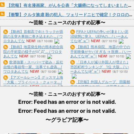
【悲報】有名漫画家、がんを公表「大腸癌になってしまいました。肝臓に転移も見られてステージ4です」
【衝撃】クルタ族虐 殺の犯人、ツェリードニヒで確定！クロロの演劇のせいで2人も無駄死ににwwww
〜芸能・ニュースのおすすめ記事〜
【動画】首都高で4tトラックが原
FIFAとUEFAの争いが凄まじい泥
因の玉突き事故に巻き込まれた... / ワ
沼状態に突入、UEFAの... / いーあん
ロタあんてな
NEW!
てな(#ﾟｗﾟ)
NEW!
(8/7 10:08)
(8/7 10:15)
【動画】地震発生時の熊本総合病
【動画】熊本病院、地震の中での
院の手術室の様子が(((ﾟДﾟ... / ワロタ
手術映像がヤバすぎる → 医療... / いー
あんてな
NEW!
あんてな(#ﾟｗﾟ)
NEW!
(8/7 10:08)
(8/7 10:15)
飲酒強要・スーパーで盗み・反社
「日本人が減り外国人が増えた｣
自慢の毒叔母一家。法事でも虚偽... /
市区町村ランキング 1位 大阪... / い
ワロタあんてな
NEW!
ーあんてな(#ﾟｗﾟ)
NEW!
(8/7 10:08)
(8/7 10:15)
【アズールレーン】グッスマ上海
【悲報】外国人グループ、田園都
「大鳳：プライベート・クォータ... /
ワロタあんてな
NEW!
市線の橋脚にスプレーで落書きす... /
(8/7 10:08)
いーあんてな(#ﾟｗﾟ)
NEW!
(8/7
【グッスマ出荷情報】ブルーアー
〜芸能・ニュースのおすすめ記事〜
10:15)
カイブ ねんどろいど「百合園セ... / ワ
Error: Feed has an error or is not valid.
「高市早苗はどんだけ自己顕示欲
ロタあんてな
NEW!
(8/7 10:08)
が強いんだ」と左派が『高木美帆... /
現金一切使わず2年が経過したけ
Error: Feed has an error or is not valid.
いーあんてな(#ﾟｗﾟ)
NEW!
(8/7
ど質問ある？ / おまとめ : おすすめ
10:15)
NEW!
(8/7 09:09)
〜グラビア記事〜
広末涼子さんが地上波にスピード
【画像あり】東京の街ごとの女の
復帰できる理由、誰にも分からな... /
違いがやばいwww / おまとめ : おす
5chまとめMAP(総合)
NEW!
(8/7
すめ
NEW!
(8/7 09:05)