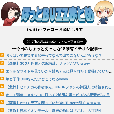
twitterフォローお願いします！
〜今日のちょっとえっちな18禁有イチオシ記事〜
おっぱいで勝負する歌手ってなんで出てこないんだろうな？
【画像】300万円超えの腕時計、クッソださいwww
エッチなサイトを見ていたら姉ちゃんに見られた！動揺していたら姉ちゃんからまさかの一言が…
嫁と子作り中なんだけどこうなるwww
【悲報】ヒロアカの作者さん、KPOPファンの韓国人に粘着される
オコエ瑠偉、メキシコに渡って2球団を即クビ→SNS更新が3ヶ月間止まって消息不明に
【画像】かつて天下を獲っていたYouTuberの現在ｗｗｗｗ
【速報】熊本イオンモール、爆発の原因は『これ』の可能性