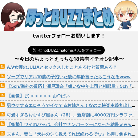
twitterフォローお願いします！
〜今日のちょっとえっちな18禁有イチオシ記事〜
A.V女優のJULIAとセックスしたことあるけど質問ある？
ソープでリアル19歳の子抱いた後に年齢言ったらこうなるwww
【5ch/海外の反応】瀬戸環奈「嫌いな中年上司と相部屋」5ch「堕ちるの早すぎ」海外「IMAXの大画面で見たい」
【画像】 尻 ＞＞＞＞＞ お○ぱい
男ウケするエロそうでイケてるお姉さん！なのに快楽主義丸出し感度良すぎでハメ潮炸裂！イキまくりオゲレツSEX！！ 葉月まゆ
可愛すぎるおむすび屋さん（28）、新店舗に4000万円クラファンした成功した結果弱男集団から叩かれてしまうｗｗｗｗ
【衝撃】ワイのパッパ、会社でナンバーツーになった結果ｗｗｗｗｗｗｗｗｗｗ
夫さん、妻に「天井のシミ数えてれば終わるでな」と押し倒されて性行為 → 凄いことになるｗｗｗｗｗ