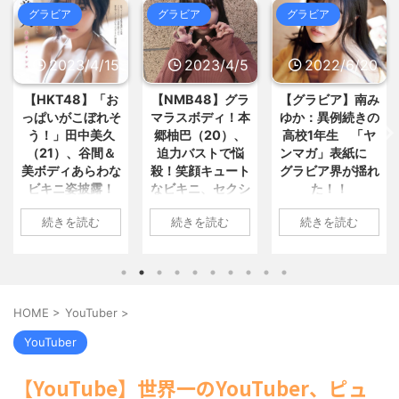
待疑惑…韓国サッカー協会が声明... /
おまとめ : おすすめ
NEW!
(8/8 15:03)
グラビア
グラビア
グラビア
5chまとめMAP(総合)
NEW!
(8/8
15:51)
【画像】美人JD「すき家のロース
アニメ業界「助けて！原作が枯渇
トビーフ丼1人で食べてきた！... / お
してるの！」←いや既存作品の2... /
2023/4/5
2022/6/20
2022/6/18
まとめ : おすすめ
NEW!
(8/8 15:03)
5chまとめMAP(総合)
NEW!
(8/8
15:49)
【NASAが開発】着るだけで瞬時
【NMB48】グラ
【グラビア】南み
【速報です!!!】中
【緊急】ハロプロ新作FSK、唯一
に-15℃冷却する冷感ポンチ... / おま
マラスボディ！本
ゆか：異例続きの
川翔子「写真集」
全く売れないグループが・・・ / 5ch
とめ : おすすめ
NEW!
(8/8 14:25)
郷柚巴（20）、
高校1年生 「ヤ
2位 8キロ減の
まとめMAP(総合)
NEW!
(8/8 15:33)
退職前のわい 無敵状態www / お
迫力バストで悩
ンマガ」表紙に
ランジェリーカッ
まとめ : おすすめ
NEW!
(8/8 14:05)
【政治】夫・ひろゆきに西村ゆか
殺！笑顔キュート
グラビア界が揺れ
トほか「今まで以
が“離婚”を提示「ひろゆき＆い... /
なビキニ、セクシ
た！！
上に攻めた」過去
【信長の野望・新生】米問屋をど
5chまとめMAP(総合)
NEW!
(8/8
ういう時にどこに建てるのかわか... /
ーニット、ランジ
最高に色っぽ
15:31)
1: 名無しさん
気になるニュースまとめアンテナ
続きを読む
続きを読む
続きを読む
ェリー姿披露
い“しょこたん”満
【ミスマガジン2027】ベスト10
2022/06/20(月)
(8/29 00:02)
が「ヤンマガ」表紙に！ フ... / 5ch
載
安倍国葬たったの2.5億円に批判
06:20:03.89
1: 名無しさん
まとめMAP(総合)
NEW!
(8/8 15:27)
してる奴らって幾らならOKな... / 気に
ID:CAP_USER9
2023/04/01(土)
1: 名無しさん
なるニュースまとめアンテナ
(8/29
海外「日本よ、お前がナンバーワ
2022年06月20日
10:27:25.60
2022/06/18(土)
00:00)
ンだ」 熊本地震直後の日本の対... / に
「週刊ヤングマガ
ID:cwXm/rtE9
09:04:55.67
【悲報】乃木中３０ｔｈヒット祈
ゅーすなう！ まとめアンテナ
HOME
>
YouTuber
>
(7/30
ジン」第29号の表
NMB48の本郷柚巴
ID:CAP_USER9
願が死ぬほど / 気になるニュースまと
22:36)
紙に登場した南み
めアンテナ
が、漫画誌『ヤン
タレントの中川翔
(8/29 00:00)
【画像】おまえらこういう地雷系
YouTuber
ゆかさん 1 / 4 アイ
【モバマスSS】志希「苺の美味し
グアニマル』（白
子のデビュー20周
の女子高生って好きじゃないの？ / に
い食べ方。そして雪美と食べる... / 気
ドルグループ
泉社）のウェブサ
ゅーすなう！ まとめアンテナ
年写真集『ミラク
(7/30
【YouTube】世界一のYouTuber、ピュ
になるニュースまとめアンテナ
(8/29
「OS☆K」の南み
22:26)
イト『ヤングアニ
ルミライ』（講談
00:00)