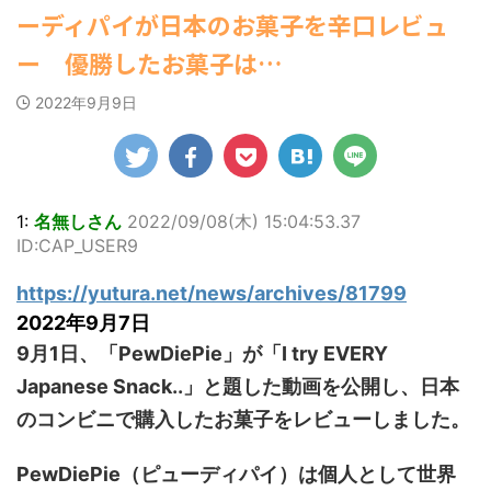
【為替相場】為替介入により一時
ゆかさんが、6月
マルWeb』のグラ
社）が、週間2.5万
【速報】スプラトゥーン公式、謝
ーディパイが日本のお菓子を辛口レビュ
1ドル157円台 しかし戻しも... / にゅー
20日発売のマンガ
ビアに初登場し
部を売り上げ、
罪 / 気になるニュースまとめアンテナ
すなう！ まとめアンテナ
(7/30
誌「週刊ヤングマ
た。 グラマラスな
6/20付「オリコン
(8/28 23:50)
ー 優勝したお菓子は…
22:16)
ガジン」（講談
ボディを武器に、
週間BOOKランキ
勇気を出して白人美女にチン凸し
Powered by livedoor 相互
社）第29号の表紙
グラビア界を席巻
ング」、同ランキ
たアジア人短小男♂、爆笑されて... /
2022年9月9日
RSS
に登場した。 南さ
にゅーすなう！ まとめアンテナ
中の本郷。 今回、
ングジャンル別
(7/30 22:06)
んは2005年10月10
サイトには15カッ
「写真集」で共に2
海外「日本よ、お前がナンバーワ
日生まれの16歳。
トが掲載されてお
位にランクインし
ンだ」 熊本地震直後の日本の対... / に
今年2月に同誌の表
り、ボディライン
た。 【写真18枚】
ゅーすなう！ まとめアンテナ
(7/30
紙を飾ったことが
際立つタイトなセ
大胆すぎる肌見
21:56)
話題になり、早く
クシーニット姿の
せ…ほぼ'手ぶら'な
1:
名無しさん
2022/09/08(木) 15:04:53.37
Powered by livedoor 相互
も再登場した。
カットから、笑顔
中川翔子 自身10年
ID:CAP_USER9
RSS
「異例続きの高校1
キュートなビキ
ぶりの写真集とな
年生にグラビア界
ニ、迫力バスト目
る本作は、全編沖
https://yutura.net/news/archives/81799
が揺れた！！」と
を引くランジェリ
縄でロケを敢行。
紹介され、水着姿
ー姿のカットなど
本作撮影にあた
2022年9月7日
を披露した。 ...
盛りだくさんの内
り、「スゴい決意
9月1日、「PewDiePie」が「I try EVERY
容となっている。
をさせていただい
http://www.rbbto
て8キロ（痩せ
Japanese Snack..」と題した動画を公開し、日本
da ...
た）。デビュー当
のコンビニで購入したお菓子をレビューしました。
時の体重まで ...
PewDiePie（ピューディパイ）は個人として世界