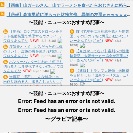
【画像】山ガールさん、山でラーメンを食べたらおじさんに怒られるｗｗｗ
【悲報】高市早苗に逆らった財務官僚、異例の左遷ｗｗｗｗｗｗｗｗ
〜芸能・ニュースのおすすめ記事〜
【動画】ロシア軍のドローンをネ
自宅で左手に違和感を覚えた開業
ット発射装置で撃墜するウクライ... /
医、その日のうちに両足が動かな... /
ワロタあんてな
NEW!
いーあんてな(#ﾟｗﾟ)
NEW!
(8/8 15:46)
(8/8
16:01)
浮気夫とトメ「レスだったのは嫁
【今はやってない】審判への性接
のせい！」虚偽の噂を流され離婚... /
ワロタあんてな
NEW!
待疑惑、大韓サッカー協会が声明... /
(8/8 15:46)
いーあんてな(#ﾟｗﾟ)
NEW!
(8/8
ハンターハンターにわか「何でも
16:01)
切れる刀は具現化できない(ﾆﾁ... / ワロ
【速報】トランプ大統領「米国籍
タあんてな
NEW!
(8/8 15:46)
を目的とした「出産ツーリズム」... /
米農家「流石にこんな値段じゃ、
いーあんてな(#ﾟｗﾟ)
NEW!
(8/8
米作り辞める人、出るんじゃない... /
16:00)
ワロタあんてな
NEW!
(8/8 15:46)
【悲報】落語家「リベラルは多様
女芸人の吉住さん（36）メイクし
〜芸能・ニュースのおすすめ記事〜
性を認めろ！と言いながら自分達... /
たら普通に美人の部類だったと... / ワ
いーあんてな(#ﾟｗﾟ)
NEW!
(8/8
Error: Feed has an error or is not valid.
ロタあんてな
NEW!
(8/8 15:46)
16:00)
【悲報】住宅営業ワイ、バカ客と
Error: Feed has an error or is not valid.
「神聖なる場所です」靖国神社、
の待ち合わせにたった2分遅刻し... /
境内におけるコスプレや軍装の禁... /
おまとめ : おすすめ
NEW!
(8/8 15:07)
〜グラビア記事〜
いーあんてな(#ﾟｗﾟ)
NEW!
(8/8
16:00)
【悲報】ガールズバンドのボーカ
【今はやってない】審判への性接
ル、客席ダイブでお胸を揉まれて... /