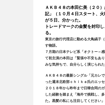
ＡＫＢ４８の本田仁美（２０）
記」（１０月４日スタート、火
が５日、分かった。
トレードマークの金髪を封印し
る。
東京の旅行代理店に勤める大鳥縞子（
す物語。
７月期の日本テレビ系「オクトー～感
て初主演の本田は「緊張や不安もあり
みな気持ちで、自分らしく演じられた
ＡＫＢ４８の最新シングル「元カレで
った週末北欧部ｃｈｉｋａ氏のエッセ
２０１８年から昨年まで日韓合同のガ
した経験を踏まえ「海外で挑戦し、多
た。黒髪の私にも注目してください」