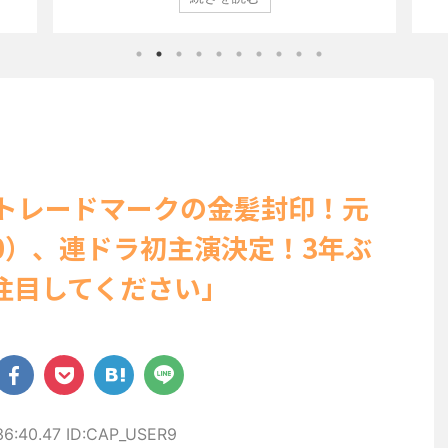
界を席巻
ン」（講談社）第29号の表紙に登場した。 南さんは2005年
コ
おり、ボ
10月10日生まれの16歳。今年2月に同誌の表紙を飾ったこと
真
から、
が話題になり、早くも再登場した。「異例続きの高校1年生
る
リー姿
にグラビア界が揺れた！！」と紹介され、水着姿を披露し
な
た。 ...
「
ー当
】トレードマークの金髪封印！元
20）、連ドラ初主演決定！3年ぶ
注目してください」
36:40.47 ID:CAP_USER9