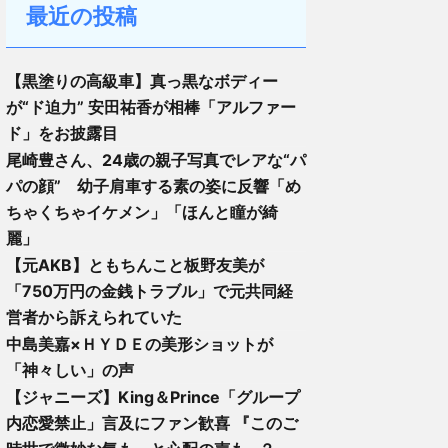
最近の投稿
【黒塗りの高級車】真っ黒なボディー
が“ド迫力” 安田祐香が相棒「アルファー
ド」をお披露目
尾崎豊さん、24歳の親子写真でレアな“パ
パの顔” 幼子肩車する素の姿に反響「め
ちゃくちゃイケメン」「ほんと瞳が綺
麗」
【元AKB】ともちんこと板野友美が
「750万円の金銭トラブル」で元共同経
営者から訴えられていた
中島美嘉×ＨＹＤＥの美形ショットが
「神々しい」の声
【ジャニーズ】King＆Prince「グループ
内恋愛禁止」言及にファン歓喜 『このご