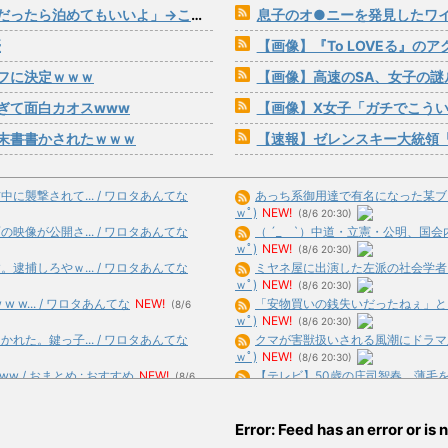
ら泊めてもいいよ」→こうなるwww
息子のオ●ニーを発見したワ
優
【画像】『To LOVEる』の
フに決定ｗｗｗ
【画像】高速のSA、女子の謎
ぎて面白カオスwww
【画像】X女子「ガチでこうい
末書書かされたｗｗｗ
【速報】ゼレンスキー大統領「日本の支
襲撃されて... / ワロタあんてな
あっち系御用達で有名になった某ブラン
ｗﾟ)
NEW!
(8/6 20:30)
像が公開さ... / ワロタあんてな
（ ´_ゝ`）中道・立憲・公明、国会内
ｗﾟ)
NEW!
(8/6 20:30)
捕しろやｗ... / ワロタあんてな
ミヤネ屋に出演した左派の社会学者、イ
ｗﾟ)
NEW!
(8/6 20:30)
w... / ワロタあんてな
NEW!
「安物買いの銭失いだったねぇ」とイン
(8/6
ｗﾟ)
NEW!
(8/6 20:30)
た。鍵っ子... / ワロタあんてな
クマが害獣扱いされる風潮にドラマ脚本
ｗﾟ)
NEW!
(8/6 20:30)
/ おまとめ : おすすめ
NEW!
【テレビ】50歳の庄司智春、薄毛を気に
(8/6
合)
NEW!
(8/6 20:21)
すめ
NEW!
【驚愕】日本製鉄が謎の爆上げ!!一体何
(8/6 19:39)
Error: Feed has an error or is n
(8/6 20:19)
される手... / おまとめ : おすすめ
劇団員やってる友達からたまにチケット