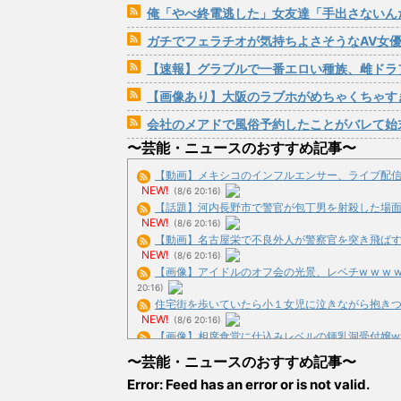
俺「やべ終電逃した」女友達「手出さないんだった
ガチでフェラチオが気持ちよさそうなAV女
【速報】グラブルで一番エロい種族、雌ドラ
【画像あり】大阪のラブホがめちゃくちゃす
会社のメアドで風俗予約したことがバレて始
〜芸能・ニュースのおすすめ記事〜
【動画】メキシコのインフルエンサー、ライブ配信中に
NEW!
(8/6 20:16)
【話題】河内長野市で警官が包丁男を射殺した場面の映
NEW!
(8/6 20:16)
【動画】名古屋栄で不良外人が警察官を突き飛ばす。逮
NEW!
(8/6 20:16)
【画像】アイドルのオフ会の光景、レベチw w w w w 
20:16)
住宅街を歩いていたら小１女児に泣きながら抱きつかれ
NEW!
(8/6 20:16)
【画像】相席食堂に仕込みレベルの鍾乳洞受付嬢www 
19:39)
〜芸能・ニュースのおすすめ記事〜
【画像】ボスJK、撮られるwww / おまとめ : おす
Error: Feed has an error or is not valid.
【悲報】島田紳助が小林麻耶さんを追い込んで破壊したと
NEW!