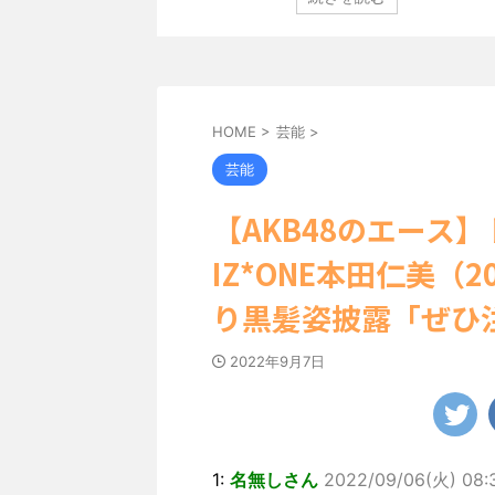
田中さんは桜の花びらの
登場した。 グラマラスなボディを武器に、グラビア
しました。 黒っぽいビ
中の本郷。 今回、サイトには15カットが掲載されて
人っぽい表情を見せる姿
ディライン際立つタイトなセクシーニット姿のカット
まった腹筋など、美しい
笑顔キュートなビキニ、迫力バスト目を引くランジェ
枚目はモノクロショット
のカットなど盛りだくさんの内容となっている。
http://www.rbbtoda ...
HOME
>
芸能
>
芸能
【AKB48のエース
IZ*ONE本田仁美（
り黒髪姿披露「ぜひ
2022年9月7日
1:
名無しさん
2022/09/06(火) 08: