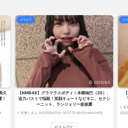
合)
NEW!
(8/6 19:27)
www / おまとめ : おすすめ
NEW!
【アニメ】『ヤニねこ』の喫煙や覚醒剤
合)
NEW!
(8/6 19:17)
www / おまとめ : おすすめ
NEW!
グラビア
グ
北朝鮮、弾道ミサイル発射 EEZ外に落
るのかわか... / 気になるニュースま
海外「日本よ、お前がナンバーワンだ」
めアンテナ
(7/30 22:36)
らOKな... / 気になるニュースまとめ
【画像】おまえらこういう地雷系の
めアンテナ
(7/30 22:26)
気になるニュースまとめアンテナ
【為替相場】為替介入により一時1ドル
(8/29
アンテナ
(7/30 22:16)
美と食べる... / 気になるニュースま
勇気を出して白人美女にチン凸したア
とめアンテナ
(7/30 22:06)
ュースまとめアンテナ
海外「日本よ、お前がナンバーワンだ」
(8/28 23:50)
めアンテナ
(7/30 21:56)
Powered by livedoor 相互R
3/4/5
2022/6/20
0）、
【グラビア】南みゆか：異例続きの高校1年生
【
セクシ
「ヤンマガ」表紙に グラビア界が揺れた！！
の
1: 名無しさん 2022/06/20(月) 06:20:03.89 ID:CAP_USER9
E9
2022年06月20日 「週刊ヤングマガジン」第29号の表紙に登
1:
白泉
場した南みゆかさん 1 / 4 アイドルグループ「OS☆K」の南
タ
ビアに初
みゆかさんが、6月20日発売のマンガ誌「週刊ヤングマガジ
イ
続きを読む