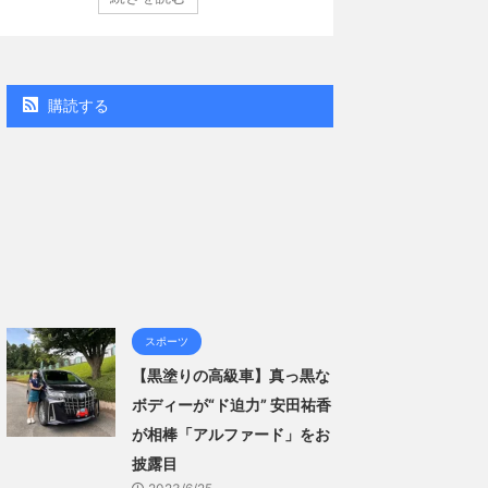
ン週間BOOKランキング」、同ランキングジャンル別「写
集」で共に2位にランクインした。 【写真18枚】大胆すぎ
肌見せ…ほぼ'手ぶら'な中川翔子 自身10年ぶりの写真集と
る本作は、全編沖縄でロケを敢行。本作撮影にあたり、
スゴい決意をさせていただいて8キロ（痩せた）。デビュ
購読する
時の体重まで ...
スポーツ
【黒塗りの高級車】真っ黒な
ボディーが“ド迫力” 安田祐香
が相棒「アルファード」をお
披露目