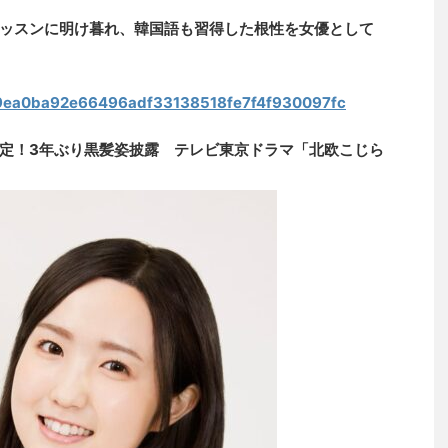
ッスンに明け暮れ、韓国語も習得した根性を女優として
s/c9ea0ba92e66496adf33138518fe7f4f930097fc
定！3年ぶり黒髪姿披露 テレビ東京ドラマ「北欧こじら