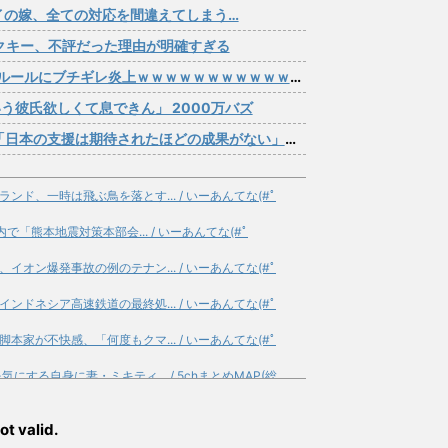
イの嫁、全ての対応を間違えてしまう…
アクキー、不評だった理由が明確すぎる
ルールにブチギレ炎上ｗｗｗｗｗｗｗｗｗｗｗｗｗ
う彼氏欲しくて息できん」 2000万バズ
援は期待されたほどの成果がない」WWWWWWWWWWW
ド、一時は飛ぶ鳥を落とす... / いーあんてな(#ﾟ
で「熊本地震対策本部会... / いーあんてな(#ﾟ
オン爆発事故の例のテナン... / いーあんてな(#ﾟ
ドネシア高速鉄道の最終処... / いーあんてな(#ﾟ
家が不快感、「何度もクマ... / いーあんてな(#ﾟ
する自身に妻・ミキティ... / 5chまとめMAP(総
が起きているのか?? / 5chまとめMAP(総合)
NEW!
ot valid.
買わされるから見に行くん... / 5chまとめMAP(総