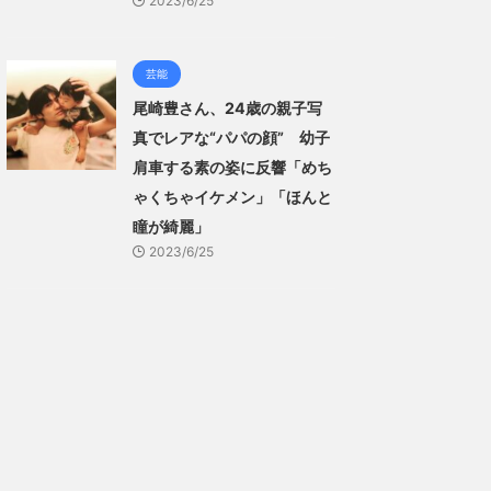
2023/6/25
芸能
尾崎豊さん、24歳の親子写
真でレアな“パパの顔” 幼子
肩車する素の姿に反響「めち
ゃくちゃイケメン」「ほんと
瞳が綺麗」
2023/6/25