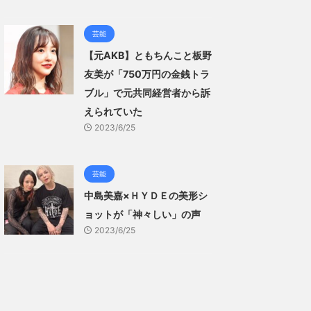
芸能
【元AKB】ともちんこと板野
友美が「750万円の金銭トラ
ブル」で元共同経営者から訴
えられていた
2023/6/25
芸能
中島美嘉×ＨＹＤＥの美形シ
ョットが「神々しい」の声
2023/6/25