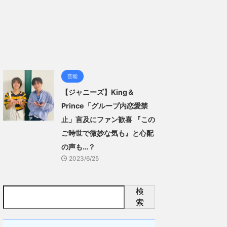
芸能
【ジャニーズ】King＆
Prince「グループ内恋愛禁
止」言及にファン歓喜 『この
ご時世で微妙な気も』と心配
の声も…？
2023/6/25
検
索