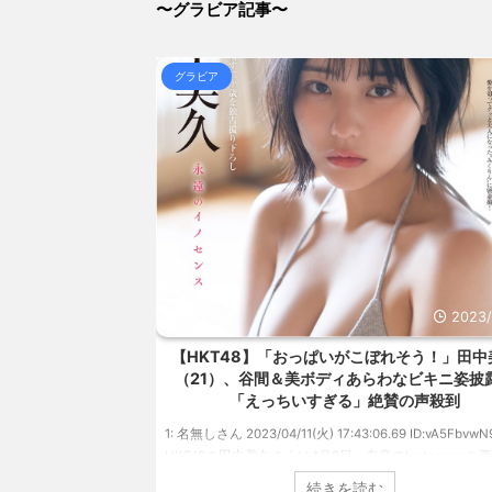
(8/6 18:37)
〜グラビア記事〜
【画像】お風呂上がりのお姉ちゃん(27)、撮影したった
(8/6 18:37)
【画像】女土方さん(21)、企画物かと思うレベルで美人
グラビア
(8/6 18:37)
【信長の野望・新生】米問屋をどういう時にどこに建て
とめアンテナ
(8/29 00:02)
安倍国葬たったの2.5億円に批判してる奴らって幾らな
アンテナ
(8/29 00:00)
【悲報】乃木中３０ｔｈヒット祈願が死ぬほど / 
00:00)
【モバマスSS】志希「苺の美味しい食べ方。そして雪
とめアンテナ
(8/29 00:00)
【速報】スプラトゥーン公式、謝罪 / 気になるニ
Powered by livedoor 相互RSS
2023/4/15
202
ぼれそう！」田中美久
【NMB48】グラマラスボディ！本郷柚巴（2
わなビキニ姿披露！
迫力バストで悩殺！笑顔キュートなビキニ、
賛の声殺到
ーニット、ランジェリー姿披露
.69 ID:vA5FbvwN9
1: 名無しさん 2023/04/01(土) 10:27:25.60 ID:cwXm/rt
Instagramを更新。
NMB48の本郷柚巴が、漫画誌『ヤングアニマル』（
ニ姿を披露しました。
社）のウェブサイト『ヤングアニマルWeb』のグラ
続きを読む