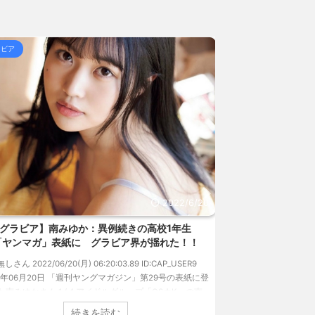
の注射シーン、青少年への... / 5chまとめMAP(総
ラビア
グラビア
下 / 5chまとめMAP(総合)
NEW!
(8/6 18:15)
 熊本地震直後の日本の対... / にゅーすなう！ まと
女子高生って好きじゃないの？ / にゅーすなう！ まと
157円台 しかし戻しも... / にゅーすなう！ まとめ
ジア人短小男♂、爆笑されて... / にゅーすなう！ ま
 熊本地震直後の日本の対... / にゅーすなう！ まと
SS
2022/6/18
速報です!!!】中川翔子「写真集」2位 8キロ減
【画像】巨乳に
ランジェリーカットほか「今まで以上に攻めた」
チなグラ
過去最高に色っぽい“しょこたん”満載
1: 名無しさん 2022/06
 名無しさん 2022/06/18(土) 09:04:55.67 ID:CAP_USER9
レントの中川翔子のデビュー20周年写真集『ミラクルミラ
』（講談社）が、週間2.5万部を売り上げ、6/20付「オリ
続きを読む