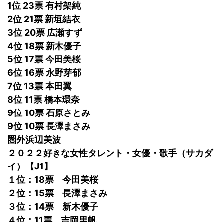
1位 23票 有村架純
2位 21票 新垣結衣
3位 20票 広瀬すず
4位 18票 新木優子
5位 17票 今田美桜
6位 16票 永野芽郁
7位 13票 本田翼
8位 11票 橋本環奈
9位 10票 石原さとみ
9位 10票 長澤まさみ
圏外浜辺美波
２０２２好きな女性タレント・女優・歌手（サカダ
イ）【J1】
１位：18票 今田美桜
２位：15票 長澤まさみ
３位：14票 新木優子
４位：11票 吉岡里帆