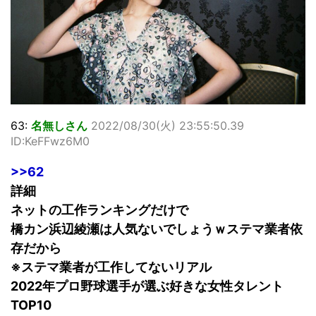
63:
名無しさん
2022/08/30(火) 23:55:50.39
ID:KeFFwz6M0
>>62
詳細
ネットの工作ランキングだけで
橋カン浜辺綾瀬は人気ないでしょうｗステマ業者依
存だから
※ステマ業者が工作してないリアル
2022年プロ野球選手が選ぶ好きな女性タレント
TOP10