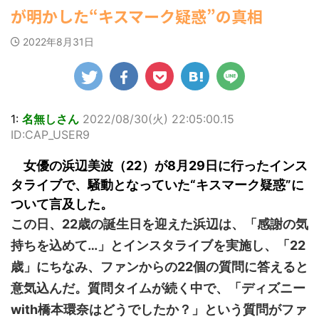
ゆかさんが、6月
披露し
マルWeb』のグラ
22:16)
社）が、週間2
が明かした“キスマーク疑惑”の真相
罪 / 気になるニュースまとめアンテナ
20日発売のマンガ
勇気を出して白人美女にチン凸し
「素敵
ビアに初登場し
部を売り上げ
(8/28 23:50)
たアジア人短小男♂、爆笑されて... /
誌「週刊ヤングマ
セクシ
た。 グラマラスな
6/20付「オ
にゅーすなう！ まとめアンテナ
Powered by livedoor 相互
2022年8月31日
ガジン」（講談
 田中さ
ボディを武器に、
週間BOOKラ
(7/30 22:06)
RSS
社）第29号の表紙
びらの
グラビア界を席巻
ング」、同ラ
海外「日本よ、お前がナンバーワ
に登場した。 南さ
に、自
中の本郷。 今回、
ングジャンル
ンだ」 熊本地震直後の日本の対... / に
んは2005年10月10
枚を公開
サイトには15カッ
「写真集」で
ゅーすなう！ まとめアンテナ
(7/30
日生まれの16歳。
21:56)
 黒っぽ
トが掲載されてお
位にランクイ
今年2月に同誌の表
着用し
り、ボディライン
た。 【写真1
Powered by livedoor 相互
1:
名無しさん
2022/08/30(火) 22:05:00.15
紙を飾ったことが
たわ
際立つタイトなセ
大胆すぎる肌
RSS
ID:CAP_USER9
話題になり、早く
ぽい表
クシーニット姿の
せ…ほぼ'手ぶ
も再登場した。
姿で
カットから、笑顔
中川翔子 自身
女優の浜辺美波（22）が8月29日に行ったインス
「異例続きの高校1
わになっ
キュートなビキ
ぶりの写真集
年生にグラビア界
き締ま
ニ、迫力バスト目
る本作は、全
タライブで、騒動となっていた“キスマーク疑惑”に
が揺れた！！」と
ど、美
を引くランジェリ
縄でロケを敢
ついて言及した。
紹介され、水着姿
がとて
ー姿のカットなど
本作撮影にあ
を披露した。 ...
です
盛りだくさんの内
り、「スゴい
この日、22歳の誕生日を迎えた浜辺は、「感謝の気
目はモノ
容となっている。
をさせていた
持ちを込めて…」とインスタライブを実施し、「22
...
http://www.rbbto
て8キロ（痩
da ...
た）。デビュ
歳」にちなみ、ファンからの22個の質問に答えると
時の体重まで .
意気込んだ。質問タイムが続く中で、「ディズニー
with橋本環奈はどうでしたか？」という質問がファ