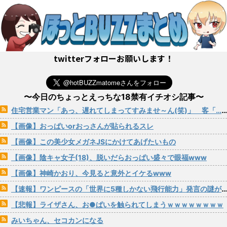
twitterフォローお願いします！
〜今日のちょっとえっちな18禁有イチオシ記事〜
住宅営業マン「あっ、遅れてしまってすみませ～ん(笑)」 客「…今日、契約日ですよね？」→こうなるwww
【画像】おっぱいorおっさんが貼られるスレ
【画像】この美少女メガネJSにかけてあげたいもの
【画像】陰キャ女子(18)、脱いだらおっぱい盛々で眼福www
【画像】神崎かおり、今見ると意外とイケるwww
【速報】ワンピースの「世界に5種しかない飛行能力」発言の謎が解けるWWW
【悲報】ライザさん、お●ぱいを触られてしまうｗｗｗｗｗｗｗｗ
みいちゃん、セコカンになる