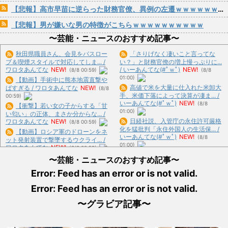
【悲報】高市早苗に逆らった財務官僚、異例の左遷ｗｗｗｗｗｗｗｗ
【悲報】男が嫌いな男の特徴がこちらｗｗｗｗｗｗｗｗｗｗ
〜芸能・ニュースのおすすめ記事〜
秋田県職員さん、会見をバスロー
「さりげなく凄いこと言ってな
ブ＆喫煙スタイルで対応してしま... /
い？」と財務官僚の増上慢っぷりに...
ワロタあんてな
NEW!
/ いーあんてな(#ﾟｗﾟ)
NEW!
(8/8 00:59)
(8/8
01:00)
【動画】手術中に熊本地震直撃や
高値で米を大量に仕入れた米卸大
ばすぎる / ワロタあんてな
NEW!
(8/8
手、米価下落によって決算が凄ま... /
00:59)
いーあんてな(#ﾟｗﾟ)
NEW!
(8/8
【衝撃】若い女の子からする「甘
01:00)
い匂い」の正体、まさか分からな... /
日経社説、入管庁の永住許可厳格
ワロタあんてな
NEW!
(8/8 00:59)
化を猛批判「永住外国人の生活保... /
【動画】ロシア軍のドローンをネ
いーあんてな(#ﾟｗﾟ)
NEW!
(8/8
ット発射装置で撃墜するウクライ... /
01:00)
ワロタあんてな
NEW!
(8/8 00:59)
左遷された財務省エリートに待ち
ショートスリーパー堀大輔、高須
〜芸能・ニュースのおすすめ記事〜
受ける運命がやばすぎる！と話題... /
幹弥にブチギレ / ワロタあんてな
いーあんてな(#ﾟｗﾟ)
NEW!
(8/8
Error: Feed has an error or is not valid.
NEW!
(8/8 00:59)
01:00)
【戦慄】山で洒落にならない目に
Error: Feed has an error or is not valid.
中国「大洪水！」三峡ダム「9門
あった話をする、オカルト系で / おま
開放！（全力放流」中国都市「三... /
とめ : おすすめ
NEW!
(8/8 00:09)
〜グラビア記事〜
いーあんてな(#ﾟｗﾟ)
NEW!
(8/8
【知ってた】中国製ルーター20機
01:00)
種にバックドア 外部から完全... / お
ユニクロのBLEACHのTシャツ、
まとめ : おすすめ
NEW!
(8/7 23:57)