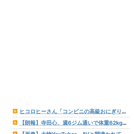
ヒコロヒーさん「コンビニの高級おにぎりが170円とか絶対買わない」とか薄すぎるトークをかましてしまう
【朗報】寺田心、週6ジム通いで体重62kg→82kgに 110kgのベンチプレス持ち上げる姿披露（画像あり）