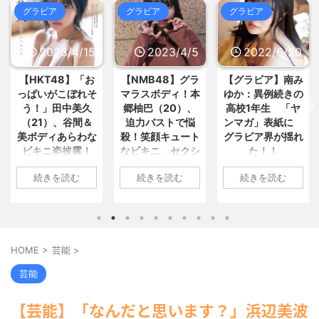
オサレ過ぎる / 5chまとめMAP(総
グラビア
グラビア
グラビア
合)
NEW!
(8/8 00:43)
姉「あー疲れた。ワイ？りな(9歳
韓国人「日本の耐震設計技術が凄
の姪っ子)をお風呂に入れてき... / おま
いと言うけど韓国の圧勝だよね？... /
とめ : おすすめ
NEW!
(8/7 23:33)
5chまとめMAP(総合)
NEW!
/4/15
2023/4/5
2022/6/20
2022/
(8/8
【画像】バレー女子さん、なんち
00:37)
ゅう尻しとんねんwww / おまとめ :
【マジかよ】親がいなくなり婚活
8】「お
【NMB48】グラ
【グラビア】南み
【速報です!!
おすすめ
NEW!
(8/7 23:33)
不可能になった無職おばさんの悲... /
こぼれそ
マラスボディ！本
ゆか：異例続きの
川翔子「写
三菱自動車が人型ロボットの量産
5chまとめMAP(総合)
NEW!
(8/8
へ。京都の工場で月1000台を... / お
中美久
郷柚巴（20）、
高校1年生 「ヤ
2位 8キ
00:35)
まとめ : おすすめ
NEW!
(8/7 23:19)
いま夏休み子どもアニメ劇場って
、谷間＆
迫力バストで悩
ンマガ」表紙に
ランジェリ
やらなくなったの？ / 5chまとめ
あらわな
殺！笑顔キュート
グラビア界が揺れ
トほか「今
【信長の野望・新生】米問屋をど
MAP(総合)
NEW!
(8/8 00:29)
披露！
なビキニ、セクシ
た！！
上に攻めた
ういう時にどこに建てるのかわか... /
米国・欧州でも「韓国旅行」ブー
気になるニュースまとめアンテナ
いすぎ
ーニット、ランジ
最高に色
ム / 5chまとめMAP(総合)
NEW!
(8/8
1: 名無しさん
(8/29 00:02)
読む
続きを読む
続きを読む
続きを読
の声殺到
ェリー姿披露
い“しょこた
00:19)
2022/06/20(月)
安倍国葬たったの2.5億円に批判
載
海外「日本よ、お前がナンバーワ
06:20:03.89
してる奴らって幾らならOKな... / 気に
さん
1: 名無しさん
ンだ」 熊本地震直後の日本の対... / に
なるニュースまとめアンテナ
(8/29
ID:CAP_USER9
1(火)
2023/04/01(土)
1: 名無しさん
ゅーすなう！ まとめアンテナ
(7/30
00:00)
2022年06月20日
9
10:27:25.60
2022/06/18(
22:36)
【悲報】乃木中３０ｔｈヒット祈
「週刊ヤングマガ
【画像】おまえらこういう地雷系
wN9
ID:cwXm/rtE9
09:04:55.67
願が死ぬほど / 気になるニュースまと
HOME
>
芸能
>
の女子高生って好きじゃないの？ / に
ジン」第29号の表
田中美久
NMB48の本郷柚巴
ID:CAP_US
めアンテナ
(8/29 00:00)
ゅーすなう！ まとめアンテナ
(7/30
紙に登場した南み
8日、自
が、漫画誌『ヤン
タレントの中
【モバマスSS】志希「苺の美味し
芸能
22:26)
ゆかさん 1 / 4 アイ
gramを更
グアニマル』（白
子のデビュー
い食べ方。そして雪美と食べる... / 気
【為替相場】為替介入により一時
になるニュースまとめアンテナ
ドルグループ
(8/29
ボディ
泉社）のウェブサ
年写真集『ミ
1ドル157円台 しかし戻しも... / にゅー
【芸能】「なんだと思います？」浜辺美波
00:00)
「OS☆K」の南み
なった
イト『ヤングアニ
ルミライ』（
すなう！ まとめアンテナ
(7/30
【速報】スプラトゥーン公式、謝