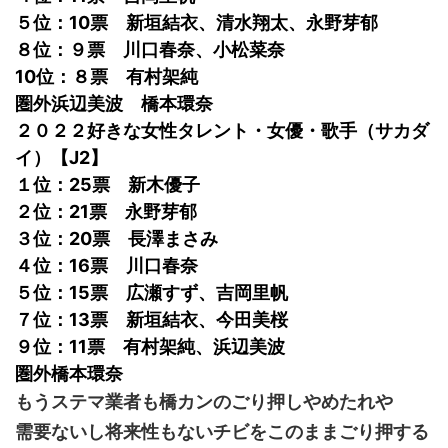
５位：10票 新垣結衣、清水翔太、永野芽郁
８位：９票 川口春奈、小松菜奈
10位：８票 有村架純
圏外浜辺美波 橋本環奈
２０２２好きな女性タレント・女優・歌手（サカダ
イ）【J2】
１位：25票 新木優子
２位：21票 永野芽郁
３位：20票 長澤まさみ
４位：16票 川口春奈
５位：15票 広瀬すず、吉岡里帆
７位：13票 新垣結衣、今田美桜
９位：11票 有村架純、浜辺美波
圏外橋本環奈
もうステマ業者も橋カンのごり押しやめたれや
需要ないし将来性もないチビをこのままごり押する