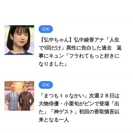
芸能
【弘中ちゃん】弘中綾香アナ「人生
で1回だけ」異性に告白した過去 返
事にキュン「フラれてもっと好きに
なりました」
芸能
「まつもｔｏなかい」次週２８日は
大物俳優・小栗旬がピンで登場「出
た」「神ゲスト」初回の香取慎吾以
来となる一人