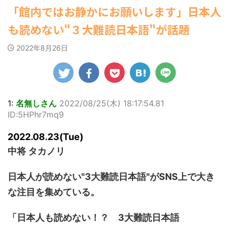
ゆかさんが、6月
ビキニ姿を披露し
マルWeb』のグラ
22:16)
「館内ではお静かにお願いします」日本人
罪 / 気になるニュースまとめアンテナ
20日発売のマンガ
勇気を出して白人美女にチン凸し
ました。 「素敵
ビアに初登場し
(8/28 23:50)
たアジア人短小男♂、爆笑されて... /
誌「週刊ヤングマ
な表情」「セクシ
た。 グラマラスな
も読めない"３大難読日本語"が話題
にゅーすなう！ まとめアンテナ
Powered by livedoor 相互
ガジン」（講談
ーで綺麗」 田中さ
ボディを武器に、
(7/30 22:06)
RSS
社）第29号の表紙
んは桜の花びらの
グラビア界を席巻
海外「日本よ、お前がナンバーワ
2022年8月26日
に登場した。 南さ
絵文字と共に、自
中の本郷。 今回、
ンだ」 熊本地震直後の日本の対... / に
んは2005年10月10
身の写真2枚を公開
サイトには15カッ
ゅーすなう！ まとめアンテナ
(7/30
日生まれの16歳。
21:56)
しました。 黒っぽ
トが掲載されてお
今年2月に同誌の表
いビキニを着用し
り、ボディライン
Powered by livedoor 相互
紙を飾ったことが
台の上に横たわ
際立つタイトなセ
RSS
話題になり、早く
り、大人っぽい表
クシーニット姿の
1:
名無しさん
2022/08/25(木) 18:17:54.81
も再登場した。
情を見せる姿で
カットから、笑顔
ID:5HPhr7mq9
「異例続きの高校1
す。 あらわになっ
キュートなビキ
年生にグラビア界
た胸元や引き締ま
ニ、迫力バスト目
2022.08.23(Tue)
が揺れた！！」と
った腹筋など、美
を引くランジェリ
紹介され、水着姿
しいボディがとて
ー姿のカットなど
中将 タカノリ
を披露した。 ...
もセクシーです
盛りだくさんの内
ね。 2枚目はモノ
容となっている。
日本人が読めない"3大難読日本語"がSNS上で大き
クロショット ...
http://www.rbbto
da ...
な注目を集めている。
「日本人も読めない！？ 3大難読日本語