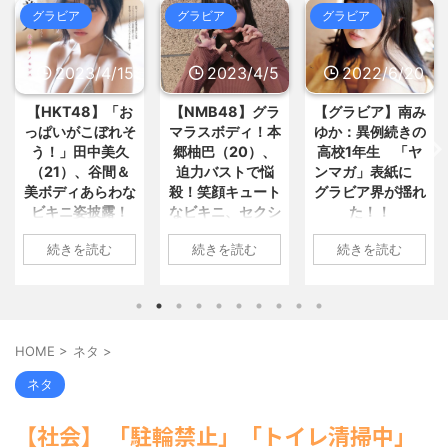
3・4合併号に載ってる作品... / 5chま
グラビア
グラビア
グラビア
いします！」すき家「絶対残すか... /
とめMAP(総合)
NEW!
(8/8 11:25)
おまとめ : おすすめ
NEW!
(8/8 10:55)
「キスしろ」というヤジからパニ
ックに… 渡邊渚が語るフラッシ... /
【画像】爆美女インフルエンサー
5chまとめMAP(総合)
NEW!
2023/4/15
2023/4/5
2022/6/20
(8/8
「20歳でアルファード一括で買... / お
11:23)
まとめ : おすすめ
NEW!
(8/8 10:55)
【静岡】「何度も何度も追突され
【HKT48】「お
【NMB48】グラ
【グラビア】南み
て...何が目的か本当に理解で... / 5ch
っぱいがこぼれそ
マラスボディ！本
ゆか：異例続きの
【予想外】アメリカ人の白人女に
まとめMAP(総合)
NEW!
(8/8 11:11)
先祖を聞いたら衝撃的なことを言... /
う！」田中美久
郷柚巴（20）、
高校1年生 「ヤ
おまとめ : おすすめ
NEW!
(8/8 09:57)
【悲報】ジャンポケ斉藤の妻、夫
（21）、谷間＆
迫力バストで悩
ンマガ」表紙に
の求刑7年翌日にInstagr... / 5chまとめ
美ボディあらわな
殺！笑顔キュート
グラビア界が揺れ
【信長の野望・新生】米問屋をど
MAP(総合)
NEW!
(8/8 11:05)
ビキニ姿披露！
なビキニ、セクシ
た！！
ういう時にどこに建てるのかわか... /
さかなクン 50歳 結婚してる？
気になるニュースまとめアンテナ
「えっちいすぎ
ーニット、ランジ
に回答 / 5chまとめMAP(総合)
NEW!
1: 名無しさん
(8/29 00:02)
続きを読む
続きを読む
続きを読む
る」絶賛の声殺到
ェリー姿披露
(8/8 10:51)
2022/06/20(月)
安倍国葬たったの2.5億円に批判
海外「日本よ、お前がナンバーワ
06:20:03.89
してる奴らって幾らならOKな... / 気に
1: 名無しさん
1: 名無しさん
ンだ」 熊本地震直後の日本の対... / に
なるニュースまとめアンテナ
(8/29
ID:CAP_USER9
2023/04/11(火)
2023/04/01(土)
ゅーすなう！ まとめアンテナ
(7/30
00:00)
2022年06月20日
17:43:06.69
10:27:25.60
22:36)
【悲報】乃木中３０ｔｈヒット祈
「週刊ヤングマガ
【画像】おまえらこういう地雷系
ID:vA5FbvwN9
ID:cwXm/rtE9
願が死ぬほど / 気になるニュースまと
HOME
>
ネタ
>
の女子高生って好きじゃないの？ / に
ジン」第29号の表
HKT48の田中美久
NMB48の本郷柚巴
めアンテナ
(8/29 00:00)
ゅーすなう！ まとめアンテナ
(7/30
紙に登場した南み
さんは4月8日、自
が、漫画誌『ヤン
【モバマスSS】志希「苺の美味し
ネタ
22:26)
ゆかさん 1 / 4 アイ
身のInstagramを更
グアニマル』（白
い食べ方。そして雪美と食べる... / 気
【為替相場】為替介入により一時
になるニュースまとめアンテナ
ドルグループ
(8/29
新。美しいボディ
泉社）のウェブサ
1ドル157円台 しかし戻しも... / にゅー
【社会】 「駐輪禁止」「トイレ清掃中」
00:00)
「OS☆K」の南み
があらわになった
イト『ヤングアニ
すなう！ まとめアンテナ
(7/30
【速報】スプラトゥーン公式、謝