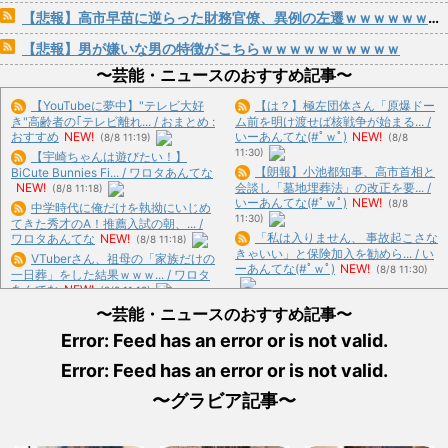
【悲報】高市早苗に逆らった財務官僚、異例の左遷ｗｗｗｗｗｗｗｗ
【悲報】男が嫌いな男の特徴がこちらｗｗｗｗｗｗｗｗｗｗ
〜芸能・ニュースのおすすめ記事〜
【YouTubeに夢中】"テレビ大好
【は？】極左団体さん「原爆ドー
き"高齢者の｢テレビ離れ... / おまとめ :
ム前を明け渡せば核戦争が始まる... /
おすすめ
NEW!
いーあんてな(#ﾟｗﾟ)
NEW!
(8/8 11:19)
(8/8
11:30)
【宇崎ちゃんは遊びたい！】
【朗報】小池都知事、高市首相と
BiCute Bunnies Fi... / ワロタあんてな
NEW!
会談し「墓地埋葬法」の改正を要... /
(8/8 11:18)
いーあんてな(#ﾟｗﾟ)
NEW!
(8/8
中学時代に俺だけを執拗にいじめ
11:30)
てきた秀才のA！推薦入試の朝、... /
「私は入りません、 事故起こさな
ワロタあんてな
NEW!
(8/8 11:18)
きゃいい」と保険加入を勧めら... / い
VTuberさん、祖母の「家族だけの
ーあんてな(#ﾟｗﾟ)
NEW!
(8/8 11:30)
一日葬」をした結果ｗｗｗ... / ワロタ
あんてな
NEW!
(8/8 11:18)
高市首相が経歴詐称していると確
中国のビーチ。ゴミだらけ / ワロ
〜芸能・ニュースのおすすめ記事〜
信した某映画評論家、「上級公務... /
タあんてな
NEW!
(8/8 11:18)
いーあんてな(#ﾟｗﾟ)
NEW!
(8/8
Error: Feed has an error or is not valid.
14年前に捨てられた元カノの「托
11:30)
卵」が発覚し間男扱いされた。... / ワ
Error: Feed has an error or is not valid.
蓮舫議員「蓮舫だから叩いてい
ロタあんてな
NEW!
(8/8 11:18)
い、との報道に何度も向き合ってき...
(ヽ´ん`)「３４歳までずっとニー
〜グラビア記事〜
/ いーあんてな(#ﾟｗﾟ)
NEW!
(8/8
トやってきたけどようやくや... / おま
11:30)
とめ : おすすめ
NEW!
(8/8 10:59)
ジャンプが最も売れた1995年新年
【悲報】ギャル「キング牛丼お願