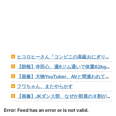
ヒコロヒーさん「コンビニの高級おにぎりが170円とか絶対買わない」とか薄すぎるトークをかましてしまう
【朗報】寺田心、週6ジム通いで体重62kg→82kgに 110kgのベンチプレス持ち上げる姿披露（画像あり）
【画像】大物YouTuber、AVと間違われて海外でバズるwww
フワちゃん、またやらかす
【画像】JKダンス部、なぜか部員の８割がﾃﾞｶﾊﾟｲwww
Error: Feed has an error or is not valid.