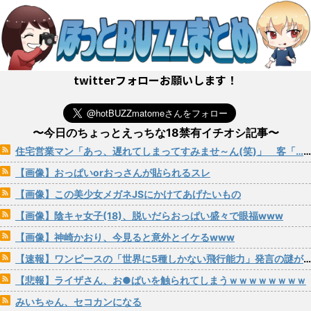
twitterフォローお願いします！
〜今日のちょっとえっちな18禁有イチオシ記事〜
住宅営業マン「あっ、遅れてしまってすみませ～ん(笑)」 客「…今日、契約日ですよね？」→こうなるwww
【画像】おっぱいorおっさんが貼られるスレ
【画像】この美少女メガネJSにかけてあげたいもの
【画像】陰キャ女子(18)、脱いだらおっぱい盛々で眼福www
【画像】神崎かおり、今見ると意外とイケるwww
【速報】ワンピースの「世界に5種しかない飛行能力」発言の謎が解けるWWW
【悲報】ライザさん、お●ぱいを触られてしまうｗｗｗｗｗｗｗｗ
みいちゃん、セコカンになる