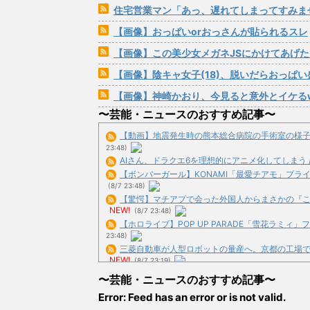
住宅営業マン「あっ、遅れてしまってすみませ～ん(笑)」 客
【画像】おっぱいorおっさんが貼られるスレ
【画像】この美少女メガネJSにかけてあげ
【画像】陰キャ女子(18)、脱いだらおっぱい
【画像】神崎かおり、今見ると意外とイケる
〜芸能・ニュースのおすすめ記事〜
【動画】地震発生時の熊本総合病院の手術室の様子が(((
23:48)
AIさん、ドラクエ6を理想的にアニメ化してしまう 
【ボンバーガール】KONAMI「最愛チアモ」プライズ
(8/7 23:48)
【驚愕】マチアプで会った外国人からまさかの『こう』
NEW!
(8/7 23:48)
【ホロライブ】POP UP PARADE「雪花ラミィ」フィ
23:48)
三菱自動車が人型ロボットの量産へ。京都の工場で月100
NEW!
(8/7 23:19)
年下と交際する男性は関係満足度、年下と交際する女性は
〜芸能・ニュースのおすすめ記事〜
NEW!
(8/7 23:02)
Error: Feed has an error or is not valid.
急に宇宙の構造が理解できたから解説するで / おまと