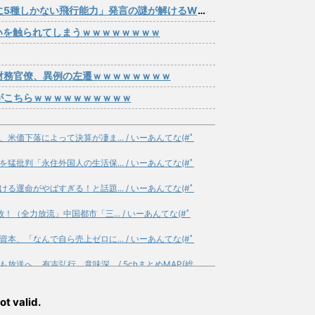
5種しかない飛行能力」発言の謎が解けるWWW
いを触られてしまうｗｗｗｗｗｗｗｗ
財務官僚、異例の左遷ｗｗｗｗｗｗｗｗ
がこちらｗｗｗｗｗｗｗｗｗｗ
価下落によって決算が凄ま... / いーあんてな(#ﾟ
批判「永住外国人の生活保... / いーあんてな(#ﾟ
運命がやばすぎる！と話題... / いーあんてな(#ﾟ
（全力放流」中国都市「三... / いーあんてな(#ﾟ
、「なんで自ら売上ゼロに... / いーあんてな(#ﾟ
へ… 有吉弘行、意味深... / 5chまとめMAP(総
を見てきたよ」 / 5chまとめMAP(総合)
NEW!
(8/7
ot valid.
のリアル、流石に厳しい... / 5chまとめMAP(総