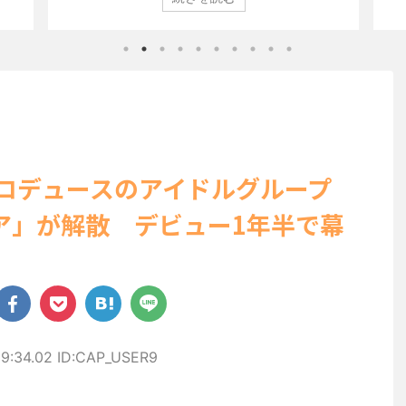
びらの
登場した。 グラマラスなボディを武器に、グラビア界を席巻
ン」
ぽいビ
中の本郷。 今回、サイトには15カットが掲載されており、ボ
10
せる姿
ディライン際立つタイトなセクシーニット姿のカットから、
が話
美しい
笑顔キュートなビキニ、迫力バスト目を引くランジェリー姿
にグ
ョット
のカットなど盛りだくさんの内容となっている。
た。 .
http://www.rbbtoda ...
プロデュースのアイドルグループ
ア」が解散 デビュー1年半で幕
59:34.02 ID:CAP_USER9