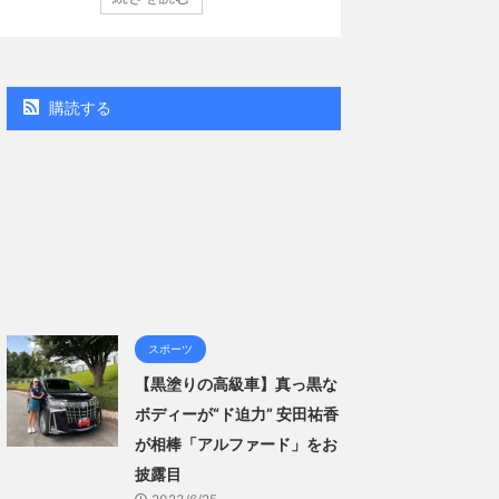
（講談社）第29号の表紙に登場した。 南さんは2005年
コン週間BOOKラン
月10日生まれの16歳。今年2月に同誌の表紙を飾ったこと
真集」で共に2位にラ
題になり、早くも再登場した。「異例続きの高校1年生
る肌見せ…ほぼ'手ぶら
ラビア界が揺れた！！」と紹介され、水着姿を披露し
なる本作は、全編沖
..
「スゴい決意をさせ
購読する
ー当時の体重まで ...
スポーツ
【黒塗りの高級車】真っ黒な
ボディーが“ド迫力” 安田祐香
が相棒「アルファード」をお
披露目