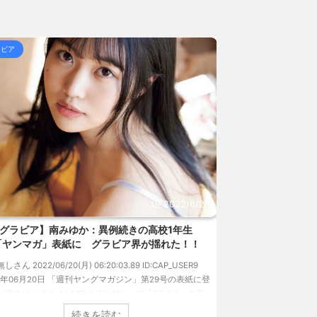
まとめMAP(総合)
NEW!
(8/7 23:25)
員が……日本のスーパー... / 5chまとめMAP(総
ラビア
グラビア
 熊本地震直後の日本の対... / にゅーすなう！ まと
女子高生って好きじゃないの？ / にゅーすなう！ まと
157円台 しかし戻しも... / にゅーすなう！ まとめ
ジア人短小男♂、爆笑されて... / にゅーすなう！ ま
 熊本地震直後の日本の対... / にゅーすなう！ まと
SS
2022/6/20
グラビア】南みゆか：異例続きの高校1年生
【速報です!!!
「ヤンマガ」表紙に グラビア界が揺れた！！
のランジェリーカ
過去最高に
無しさん 2022/06/20(月) 06:20:03.89 ID:CAP_USER9
22年06月20日 「週刊ヤングマガジン」第29号の表紙に登
1: 名無しさん 2022/06/
た南みゆかさん 1 / 4 アイドルグループ「OS☆K」の南
タレントの中川翔子の
かさんが、6月20日発売のマンガ誌「週刊ヤングマガジ
イ』（講談社）が、週間
続きを読む