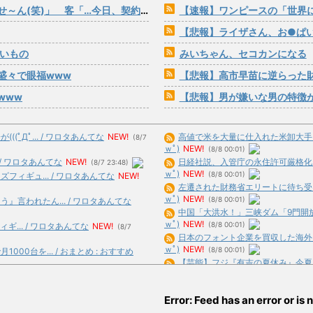
「…今日、契約日ですよね？」→こうなるwww
【速報】ワンピースの「世界に
【悲報】ライザさん、お●ぱ
たいもの
みいちゃん、セコカンになる
盛々で眼福www
【悲報】高市早苗に逆らった
www
【悲報】男が嫌いな男の特徴
ﾟДﾟ... / ワロタあんてな
NEW!
高値で米を大量に仕入れた米卸大手、米
(8/7
ｗﾟ)
NEW!
(8/8 00:01)
/ ワロタあんてな
NEW!
日経社説、入管庁の永住許可厳格化を猛
(8/7 23:48)
ｗﾟ)
NEW!
(8/8 00:01)
フィギュ... / ワロタあんてな
NEW!
左遷された財務省エリートに待ち受ける
ｗﾟ)
NEW!
(8/8 00:01)
言われたん... / ワロタあんてな
中国「大洪水！」三峡ダム「9門開放！
ｗﾟ)
NEW!
(8/8 00:01)
ギ... / ワロタあんてな
NEW!
(8/7
日本のフォント企業を買収した海外資本
ｗﾟ)
NEW!
(8/8 00:01)
0台を... / おまとめ : おすすめ
【芸能】フジ『有吉の夏休み』今夏も放送
合)
NEW!
(8/7 23:45)
性的満足... / おまとめ : おすすめ
メイドインアビス作者「ちいかわの映画
Error: Feed has an error or is n
23:39)
め : おすすめ
NEW!
(8/7 22:35)
【マジかよ】NISA貧乏に陥った人たち