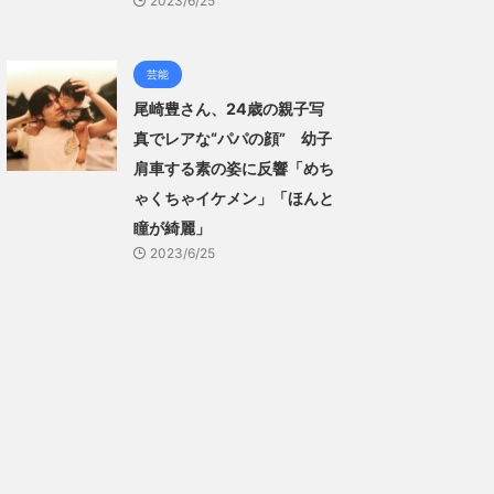
2023/6/25
芸能
尾崎豊さん、24歳の親子写
真でレアな“パパの顔” 幼子
肩車する素の姿に反響「めち
ゃくちゃイケメン」「ほんと
瞳が綺麗」
2023/6/25