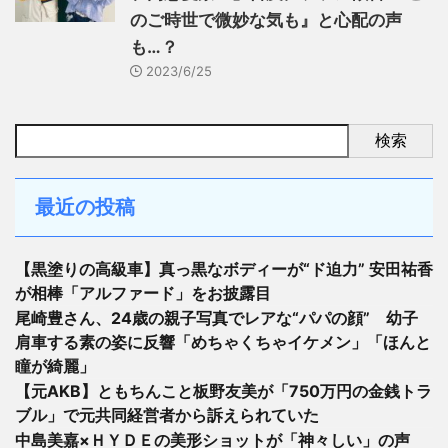
のご時世で微妙な気も』と心配の声
も…？
2023/6/25
検索
最近の投稿
【黒塗りの高級車】真っ黒なボディーが“ド迫力” 安田祐香
が相棒「アルファード」をお披露目
尾崎豊さん、24歳の親子写真でレアな“パパの顔” 幼子
肩車する素の姿に反響「めちゃくちゃイケメン」「ほんと
瞳が綺麗」
【元AKB】ともちんこと板野友美が「750万円の金銭トラ
ブル」で元共同経営者から訴えられていた
中島美嘉×ＨＹＤＥの美形ショットが「神々しい」の声