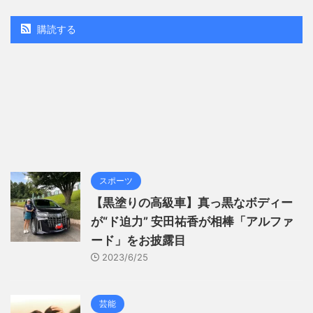
購読する
スポーツ
【黒塗りの高級車】真っ黒なボディー
が“ド迫力” 安田祐香が相棒「アルファ
ード」をお披露目
2023/6/25
芸能