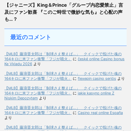
【ジャニーズ】King＆Prince「グループ内恋愛禁止」言
及にファン歓喜 『このご時世で微妙な気も』と心配の声
も…？
最近のコメント
【MLB】藤浪晋太郎は「制球さえ整えば…」 クイックで投げた魂の
164キロに米ファン衝撃「フジが噴火」
に
české online Casino bonus
Ke Vkladu 2026
より
【MLB】藤浪晋太郎は「制球さえ整えば…」 クイックで投げた魂の
164キロに米ファン衝撃「フジが噴火」
に
flexepin casino seriös
より
【MLB】藤浪晋太郎は「制球さえ整えば…」 クイックで投げた魂の
164キロに米ファン衝撃「フジが噴火」
に
jakie kasyno online Z
Niskim Depozytem
より
【MLB】藤浪晋太郎は「制球さえ整えば…」 クイックで投げた魂の
164キロに米ファン衝撃「フジが噴火」
に
Casino real online España
より
【MLB】藤浪晋太郎は「制球さえ整えば…」 クイックで投げた魂の