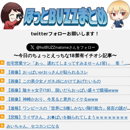
twitterフォローお願いします！
〜今日のちょっとえっちな18禁有イチオシ記事〜
住宅営業マン「あっ、遅れてしまってすみませ～ん(笑)」 客「…今日、契約日ですよね？」→こうなるwww
【画像】おっぱいorおっさんが貼られるスレ
【画像】この美少女メガネJSにかけてあげたいもの
【画像】陰キャ女子(18)、脱いだらおっぱい盛々で眼福www
【画像】神崎かおり、今見ると意外とイケるwww
【速報】ワンピースの「世界に5種しかない飛行能力」発言の謎が解けるWWW
【悲報】ライザさん、お●ぱいを触られてしまうｗｗｗｗｗｗｗｗ
みいちゃん、セコカンになる