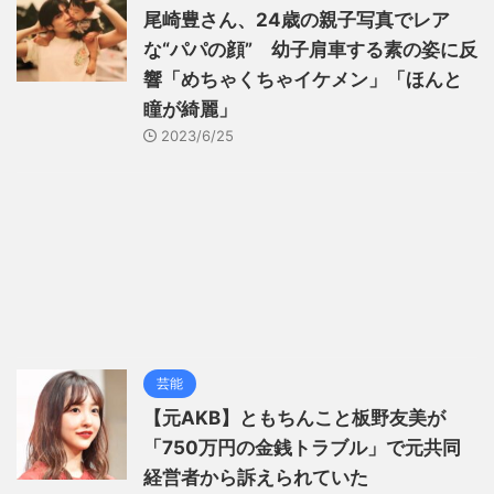
尾崎豊さん、24歳の親子写真でレア
な“パパの顔” 幼子肩車する素の姿に反
響「めちゃくちゃイケメン」「ほんと
瞳が綺麗」
2023/6/25
芸能
【元AKB】ともちんこと板野友美が
「750万円の金銭トラブル」で元共同
経営者から訴えられていた