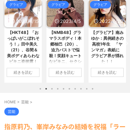
ジで語れる奴がいないwwwww... /
まとめ : おすすめ
NEW!
(8/8 02:01)
グラビア
グラビア
グラビア
5chまとめMAP(総合)
NEW!
(8/8
02:39)
【トヨタ速報】あの実証実験都市
【フジ】宮司愛海アナ、ポケット
「ウーブン・シティ」が一般の居... /
ティッシュは 「1枚当たり3回... / 5ch
2023/4/15
2023/4/5
2022/6/20
おまとめ : おすすめ
NEW!
(8/8 02:01)
まとめMAP(総合)
NEW!
(8/8 02:37)
識者「女を磨いた35歳の女性よ
【HKT48】「お
【NMB48】グラ
【グラビア】南み
【東京】東京駅近くに「地下シェ
り、何もしてない25歳の女性の... / お
っぱいがこぼれそ
マラスボディ！本
ゆか：異例続きの
ルター」整備を正式表明…小池百... /
まとめ : おすすめ
NEW!
(8/8 01:41)
う！」田中美久
郷柚巴（20）、
高校1年生 「ヤ
5chまとめMAP(総合)
NEW!
(8/8
02:25)
（21）、谷間＆
迫力バストで悩
ンマガ」表紙に
【画像】その太ももでJCは無理だ
【動画】外国人「日本語で話した
美ボディあらわな
殺！笑顔キュート
グラビア界が揺れ
ろwww / おまとめ : おすすめ
NEW!
のに英語で返された!」→日本人... /
(8/8 01:37)
ビキニ姿披露！
なビキニ、セクシ
た！！
5chまとめMAP(総合)
NEW!
(8/8
【信長の野望・新生】米問屋をど
「えっちいすぎ
ーニット、ランジ
02:13)
1: 名無しさん
ういう時にどこに建てるのかわか... /
続きを読む
続きを読む
続きを読む
る」絶賛の声殺到
ェリー姿披露
『シュタインズ・ゲート リブー
気になるニュースまとめアンテナ
2022/06/20(月)
ト』鳳凰院凶真が存在しないγ（... /
(8/29 00:02)
06:20:03.89
1: 名無しさん
1: 名無しさん
5chまとめMAP(総合)
NEW!
(8/8
安倍国葬たったの2.5億円に批判
ID:CAP_USER9
01:49)
2023/04/11(火)
2023/04/01(土)
してる奴らって幾らならOKな... / 気に
海外「日本よ、お前がナンバーワ
2022年06月20日
17:43:06.69
10:27:25.60
なるニュースまとめアンテナ
(8/29
ンだ」 熊本地震直後の日本の対... / に
「週刊ヤングマガ
ID:vA5FbvwN9
ID:cwXm/rtE9
00:00)
ゅーすなう！ まとめアンテナ
HOME
>
芸能
>
(7/30
ジン」第29号の表
HKT48の田中美久
NMB48の本郷柚巴
【悲報】乃木中３０ｔｈヒット祈
22:36)
紙に登場した南み
願が死ぬほど / 気になるニュースまと
さんは4月8日、自
が、漫画誌『ヤン
【画像】おまえらこういう地雷系
芸能
めアンテナ
(8/29 00:00)
ゆかさん 1 / 4 アイ
身のInstagramを更
グアニマル』（白
の女子高生って好きじゃないの？ / に
【モバマスSS】志希「苺の美味し
ドルグループ
新。美しいボディ
泉社）のウェブサ
ゅーすなう！ まとめアンテナ
(7/30
指原莉乃、峯岸みなみの結婚を祝福「ラー
い食べ方。そして雪美と食べる... / 気
「OS☆K」の南み
22:26)
があらわになった
イト『ヤングアニ
になるニュースまとめアンテナ
(8/29