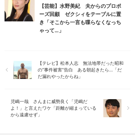
【芸能】水野美紀 夫からのプロポ
ーズ回顧 ゼクシィをテーブルに置
き「そこから一言も喋らなくなっち
ゃって…」
【テレビ】松本人志 無法地帯だった昭和
の“事件被害”告白 ある朝起きたら…「だ
だ漏れやったからね」
児嶋一哉 さんまに威勢良く「児嶋だ
よ！」と言えたワケ「距離が縮まっている
から遠慮せず」