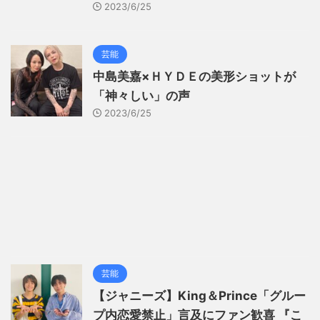
2023/6/25
芸能
中島美嘉×ＨＹＤＥの美形ショットが
「神々しい」の声
2023/6/25
芸能
【ジャニーズ】King＆Prince「グルー
プ内恋愛禁止」言及にファン歓喜 『こ