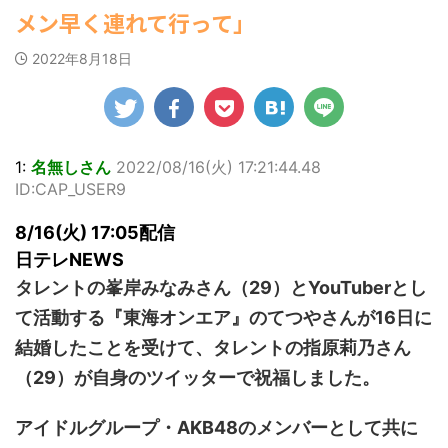
【為替相場】為替介入により一時
ゆかさんが、6月
ビキニ姿を披露し
マルWeb』のグラ
00:00)
メン早く連れて行って」
1ドル157円台 しかし戻しも... / にゅー
20日発売のマンガ
ました。 「素敵
ビアに初登場し
【速報】スプラトゥーン公式、謝
すなう！ まとめアンテナ
(7/30
誌「週刊ヤングマ
な表情」「セクシ
た。 グラマラスな
罪 / 気になるニュースまとめアンテナ
22:16)
2022年8月18日
ガジン」（講談
ーで綺麗」 田中さ
ボディを武器に、
(8/28 23:50)
勇気を出して白人美女にチン凸し
社）第29号の表紙
んは桜の花びらの
グラビア界を席巻
たアジア人短小男♂、爆笑されて... /
Powered by livedoor 相互
に登場した。 南さ
にゅーすなう！ まとめアンテナ
絵文字と共に、自
中の本郷。 今回、
RSS
(7/30 22:06)
んは2005年10月10
身の写真2枚を公開
サイトには15カッ
海外「日本よ、お前がナンバーワ
日生まれの16歳。
しました。 黒っぽ
トが掲載されてお
ンだ」 熊本地震直後の日本の対... / に
今年2月に同誌の表
いビキニを着用し
り、ボディライン
1:
名無しさん
2022/08/16(火) 17:21:44.48
ゅーすなう！ まとめアンテナ
(7/30
紙を飾ったことが
台の上に横たわ
際立つタイトなセ
21:56)
ID:CAP_USER9
話題になり、早く
り、大人っぽい表
クシーニット姿の
Powered by livedoor 相互
も再登場した。
情を見せる姿で
カットから、笑顔
RSS
8/16(火) 17:05配信
「異例続きの高校1
す。 あらわになっ
キュートなビキ
年生にグラビア界
た胸元や引き締ま
ニ、迫力バスト目
日テレNEWS
が揺れた！！」と
った腹筋など、美
を引くランジェリ
タレントの峯岸みなみさん（29）とYouTuberとし
紹介され、水着姿
しいボディがとて
ー姿のカットなど
を披露した。 ...
もセクシーです
盛りだくさんの内
て活動する『東海オンエア』のてつやさんが16日に
ね。 2枚目はモノ
容となっている。
結婚したことを受けて、タレントの指原莉乃さん
クロショット ...
http://www.rbbto
da ...
（29）が自身のツイッターで祝福しました。
アイドルグループ・AKB48のメンバーとして共に