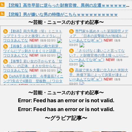
【悲報】高市早苗に逆らった財務官僚、異例の左遷ｗｗｗｗｗｗｗｗ
【悲報】男が嫌いな男の特徴がこちらｗｗｗｗｗｗｗｗｗｗ
〜芸能・ニュースのおすすめ記事〜
【動画】両方馬鹿（笑）ミニスト
専門家を舐めきった某国国営メデ
ップでトラックと衝突したドラレ... /
ィア、「日本の反撃能力が地域を... /
ワロタあんてな
NEW!
いーあんてな(#ﾟｗﾟ)
NEW!
(8/8 02:51)
(8/8
03:01)
【画像】令和最新版の剛力彩芽、
「さりげなく凄いこと言ってな
ワイらにブッ刺さりまくりと話題... /
ワロタあんてな
NEW!
い？」と財務官僚の増上慢っぷりに...
(8/8 02:51)
/ いーあんてな(#ﾟｗﾟ)
NEW!
(8/8
【衝撃】若い女の子からする「甘
03:01)
い匂い」の正体、まさか分からな... /
高値で米を大量に仕入れた米卸大
ワロタあんてな
NEW!
(8/8 02:51)
手、米価下落によって決算が凄ま... /
DeNA平良拳太郎、今季最長7イニ
いーあんてな(#ﾟｗﾟ)
NEW!
(8/8
ング1失点で4勝目 登板数... / ワロタ
03:01)
あんてな
NEW!
(8/8 02:51)
日経社説、入管庁の永住許可厳格
日本人、ついに外国人受け入れ反
〜芸能・ニュースのおすすめ記事〜
化を猛批判「永住外国人の生活保... /
対が過半数突破ｗｗｗ / ワロタあんて
いーあんてな(#ﾟｗﾟ)
NEW!
(8/8
Error: Feed has an error or is not valid.
な
NEW!
(8/8 02:51)
03:01)
【胸熱】中居正広、熊本に人知れ
Error: Feed has an error or is not valid.
左遷された財務省エリートに待ち
ず支援か 10年前の震災では3... / お
受ける運命がやばすぎる！と話題... /
まとめ : おすすめ
NEW!
(8/8 02:13)
〜グラビア記事〜
いーあんてな(#ﾟｗﾟ)
NEW!
(8/8
03:01)
【すげぇｗ】中華スマホ、遂に
海外ドラマ、リアルだとガチのマ
9070mAh（そこらの最新スマ... / お