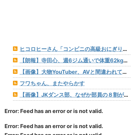
ヒコロヒーさん「コンビニの高級おにぎりが170円とか絶対買わない」とか薄すぎるトークをかましてしまう
【朗報】寺田心、週6ジム通いで体重62kg→82kgに 110kgのベンチプレス持ち上げる姿披露（画像あり）
【画像】大物YouTuber、AVと間違われて海外でバズるwww
フワちゃん、またやらかす
【画像】JKダンス部、なぜか部員の８割がﾃﾞｶﾊﾟｲwww
Error: Feed has an error or is not valid.
Error: Feed has an error or is not valid.