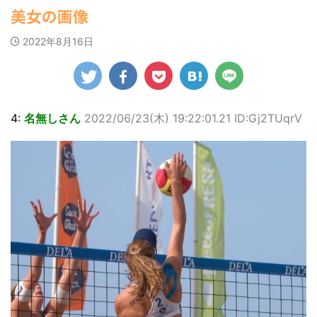
ゆかさんが、6月
すなう！ まとめアンテナ
マルWeb』のグラ
(7/30
社）が、週間2.5万
美女の画像
罪 / 気になるニュースまとめアンテナ
22:16)
20日発売のマンガ
ビアに初登場し
部を売り上げ、
(8/28 23:50)
勇気を出して白人美女にチン凸し
誌「週刊ヤングマ
た。 グラマラスな
6/20付「オリコン
たアジア人短小男♂、爆笑されて... /
Powered by livedoor 相互
2022年8月16日
ガジン」（講談
ボディを武器に、
週間BOOKランキ
にゅーすなう！ まとめアンテナ
RSS
社）第29号の表紙
グラビア界を席巻
ング」、同ランキ
(7/30 22:06)
に登場した。 南さ
中の本郷。 今回、
ングジャンル別
海外「日本よ、お前がナンバーワ
んは2005年10月10
サイトには15カッ
「写真集」で共に2
ンだ」 熊本地震直後の日本の対... / に
ゅーすなう！ まとめアンテナ
日生まれの16歳。
(7/30
トが掲載されてお
位にランクインし
21:56)
今年2月に同誌の表
り、ボディライン
た。 【写真18枚】
4:
名無しさん
2022/06/23(木) 19:22:01.21 ID:Gj2TUqrV
紙を飾ったことが
際立つタイトなセ
Powered by livedoor 相互
大胆すぎる肌見
話題になり、早く
クシーニット姿の
せ…ほぼ'手ぶら'な
RSS
も再登場した。
カットから、笑顔
中川翔子 自身10年
「異例続きの高校1
キュートなビキ
ぶりの写真集とな
年生にグラビア界
ニ、迫力バスト目
る本作は、全編沖
が揺れた！！」と
を引くランジェリ
縄でロケを敢行。
紹介され、水着姿
ー姿のカットなど
本作撮影にあた
を披露した。 ...
盛りだくさんの内
り、「スゴい決意
容となっている。
をさせていただい
http://www.rbbto
て8キロ（痩せ
da ...
た）。デビュー当
時の体重まで ...