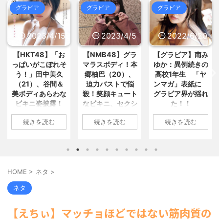
5chまとめMAP(総合)
NEW!
(8/9
おまとめ : おすすめ
NEW!
(8/9 07:39)
グラビア
グラビア
グラビア
09:15)
韓国人「日本夏の甲子園で意外に
【悲報】浜辺美波さん、かなりヤ
今年から初めて許可された事」 / 5ch
バそう････！！ (※画像あ... / おまとめ
まとめMAP(総合)
NEW!
2023/4/5
2022/6/20
2022/6/18
(8/9 09:09)
: おすすめ
NEW!
(8/9 07:35)
【画像】PTA会長「PTA参加拒否
【朗報】スト6キャミイ、1/3スケ
【NMB48】グラ
【グラビア】南み
【速報です!!!】中
した親へ最終警告。こうなっ... / おま
ールフィギュアが登場 / 5chまとめ
とめ : おすすめ
NEW!
(8/9 07:35)
マラスボディ！本
ゆか：異例続きの
川翔子「写真集」
MAP(総合)
NEW!
(8/9 08:45)
【悲報】JKだけど母親が不倫して
郷柚巴（20）、
高校1年生 「ヤ
2位 8キロ減の
【芸能】ガーシー氏、島田紳助さ
るみたいです⇒！！！ / おまとめ : お
迫力バストで悩
ンマガ」表紙に
ランジェリーカッ
んが「絶対に勝たれへん」と認め... /
すすめ
NEW!
(8/9 07:35)
5chまとめMAP(総合)
NEW!
(8/9
殺！笑顔キュート
グラビア界が揺れ
トほか「今まで以
【信長の野望・新生】米問屋をど
08:43)
なビキニ、セクシ
た！！
上に攻めた」過去
ういう時にどこに建てるのかわか... /
【驚愕】ひげおやじさんに銃を撃
気になるニュースまとめアンテナ
ーニット、ランジ
最高に色っぽ
たせるためにデスゲームを開催す... /
1: 名無しさん
(8/29 00:02)
続きを読む
続きを読む
続きを読む
ェリー姿披露
い“しょこたん”満
5chまとめMAP(総合)
NEW!
(8/9
2022/06/20(月)
安倍国葬たったの2.5億円に批判
08:39)
載
06:20:03.89
してる奴らって幾らならOKな... / 気に
1: 名無しさん
海外「日本よ、お前がナンバーワ
なるニュースまとめアンテナ
(8/29
ID:CAP_USER9
2023/04/01(土)
1: 名無しさん
ンだ」 熊本地震直後の日本の対... / に
00:00)
2022年06月20日
ゅーすなう！ まとめアンテナ
10:27:25.60
2022/06/18(土)
(7/30
【悲報】乃木中３０ｔｈヒット祈
22:36)
「週刊ヤングマガ
ID:cwXm/rtE9
09:04:55.67
願が死ぬほど / 気になるニュースまと
HOME
>
ネタ
>
【画像】おまえらこういう地雷系
ジン」第29号の表
NMB48の本郷柚巴
ID:CAP_USER9
めアンテナ
(8/29 00:00)
の女子高生って好きじゃないの？ / に
紙に登場した南み
が、漫画誌『ヤン
タレントの中川翔
【モバマスSS】志希「苺の美味し
ネタ
ゅーすなう！ まとめアンテナ
(7/30
ゆかさん 1 / 4 アイ
グアニマル』（白
子のデビュー20周
い食べ方。そして雪美と食べる... / 気
22:26)
になるニュースまとめアンテナ
ドルグループ
(8/29
泉社）のウェブサ
年写真集『ミラク
【為替相場】為替介入により一時
【えちぃ】マッチョほどではない筋肉質の
00:00)
「OS☆K」の南み
イト『ヤングアニ
ルミライ』（講談
1ドル157円台 しかし戻しも... / にゅー
【速報】スプラトゥーン公式、謝