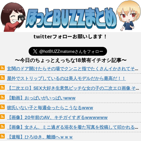
twitterフォローお願いします！
〜今日のちょっとえっちな18禁有イチオシ記事〜
玄関のドア開けたらその場でクンニと指でたくさんイかされてそのままパコられる女の子
屋外でストリップしているのは美人モデルだから最高だ！！
【二次エロ】SEX大好き生意気ビッチな女の子の二次エロ画像 その201
【動画】おっぱいがいっぱいwww
彼氏いない子と毎週会ったらこうなるwww
【画像】20年前のAV、キチガイすぎるwwwwww
【画像】女さん、ミニ過ぎる浴衣を着た写真を投稿して叩かれるｗｗｗｗ
【速報】ひろゆき、離婚へｗｗｗ