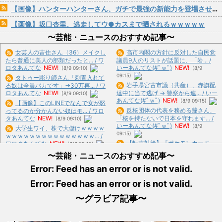
【画像】ハンターハンターさん、ガチで最強の新能力を登場させてしまうｗｗｗｗｗｗｗ
【画像】坂口杏里、逃走してウ●カスまで晒されるｗｗｗｗｗ
〜芸能・ニュースのおすすめ記事〜
女芸人の吉住さん（36）メイクし
高市内閣の方針に反対した自民党
たら普通に美人の部類だったと... / ワ
議員9人のリストが話題に、「岩... /
ロタあんてな
NEW!
いーあんてな(#ﾟｗﾟ)
NEW!
(8/9 09:10)
(8/9
09:15)
タトゥー彫り師さん「刺青入れて
岩手県宮古市議（共産）、赤旗配
る奴は全員バカです」→30万再... / ワ
ロタあんてな
NEW!
達中に当て逃げ → 警察から連... / いー
(8/9 09:10)
あんてな(#ﾟｗﾟ)
NEW!
(8/9 09:15)
【画像】このLINEでなんで女が怒
反核団体の代表を務める爺さん、
ってるのか分かんない奴はモ... / ワロ
タあんてな
NEW!
「核を持たないで日本を守れます... /
(8/9 09:10)
いーあんてな(#ﾟｗﾟ)
NEW!
(8/9
大学生ワイ、株で大儲けｗｗｗｗ
09:15)
ｗｗｗｗｗｗｗｗｗｗｗｗｗｗｗ... /
【転売対策】『ポケモンカード』
ワロタあんてな
NEW!
(8/9 09:10)
バンダイのカードゲームも転売対... /
ライチュウ「ピチューとピカチュ
〜芸能・ニュースのおすすめ記事〜
いーあんてな(#ﾟｗﾟ)
NEW!
(8/9
ウより圧倒的に強いですｗｗｗｗ... /
09:15)
Error: Feed has an error or is not valid.
ワロタあんてな
NEW!
(8/9 09:10)
【神対応】？「あなたのせいで神
「西洋型の食事」が腸内細菌
Error: Feed has an error or is not valid.
戸が反中イメージになって中国人... /
に“大腸がんを促す物質”を作らせる...
いーあんてな(#ﾟｗﾟ)
NEW!
(8/9
/ おまとめ : おすすめ
NEW!
(8/9
〜グラビア記事〜
09:15)
08:06)
日本サッカー協会が4人の日本人
正面から昔同じ職場だった元上司
審判員を調査 韓国協会の性接待... /
が歩いてきたから「お～！こんに... /