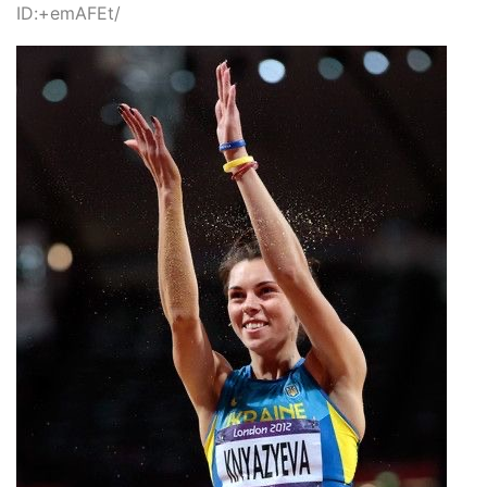
ID:+emAFEt/