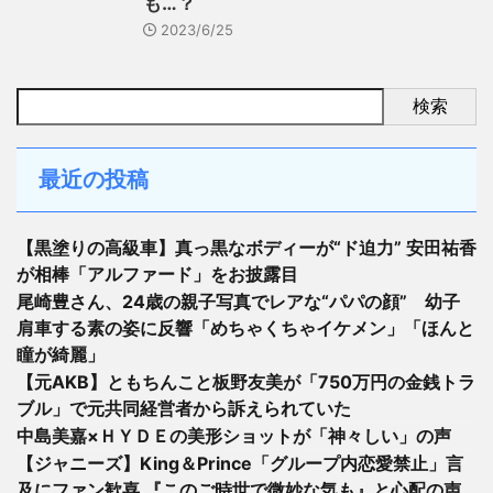
も…？
2023/6/25
検索
最近の投稿
【黒塗りの高級車】真っ黒なボディーが“ド迫力” 安田祐香
が相棒「アルファード」をお披露目
尾崎豊さん、24歳の親子写真でレアな“パパの顔” 幼子
肩車する素の姿に反響「めちゃくちゃイケメン」「ほんと
瞳が綺麗」
【元AKB】ともちんこと板野友美が「750万円の金銭トラ
ブル」で元共同経営者から訴えられていた
中島美嘉×ＨＹＤＥの美形ショットが「神々しい」の声
【ジャニーズ】King＆Prince「グループ内恋愛禁止」言
及にファン歓喜 『このご時世で微妙な気も』と心配の声