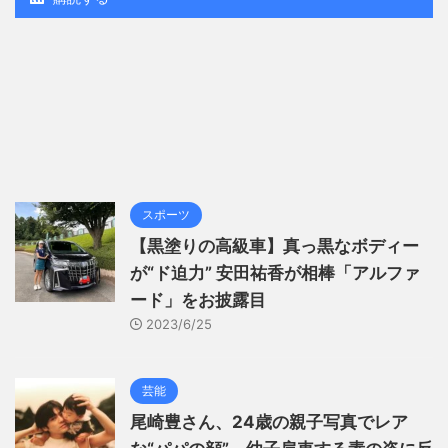
スポーツ
【黒塗りの高級車】真っ黒なボディー
が“ド迫力” 安田祐香が相棒「アルファ
ード」をお披露目
2023/6/25
芸能
尾崎豊さん、24歳の親子写真でレア