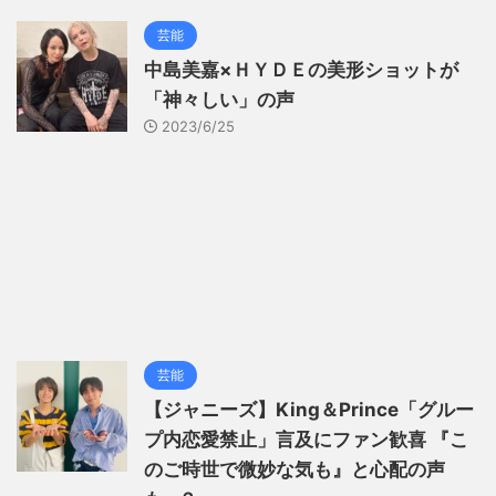
芸能
中島美嘉×ＨＹＤＥの美形ショットが
「神々しい」の声
2023/6/25
芸能
【ジャニーズ】King＆Prince「グルー
プ内恋愛禁止」言及にファン歓喜 『こ
のご時世で微妙な気も』と心配の声