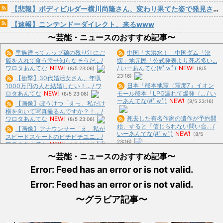
【悲報】ボディビルダー横川尚隆さん、変わり果てた姿で発見される
【速報】ニンテンドーダイレクト、来るwww
〜芸能・ニュースのおすすめ記事〜
皇族達ってカップ麺の残り汁にご
中国「大洪水！」中国ダム「決
飯を入れて食う幸せ知らなそうだ... /
壊」地元民「公式発表より死者多い...
ワロタあんてな
NEW!
/ いーあんてな(#ﾟｗﾟ)
NEW!
(8/5 23:06)
(8/5
23:16)
【衝撃】30代婚活女さん、年収
日本「熊本地震（震度7」イオン
1000万円の人と結婚したい！... / ワ
ロタあんてな
NEW!
モール熊本「LPG漏れて爆発（... / い
(8/5 23:06)
ーあんてな(#ﾟｗﾟ)
NEW!
(8/5 23:16)
【画像】ぼうけつ「えっ、私だけ
横を向いて写真撮るんですか？！... /
死去した有名作家の遺作が予約開
ワロタあんてな
NEW!
(8/5 23:06)
始、すると『信じられない問い合... /
【画像】アナウンサー「え、私が
いーあんてな(#ﾟｗﾟ)
NEW!
(8/5
スピードスケートのピチピチユニ... /
23:16)
ワロタあんてな
NEW!
(8/5 23:06)
日本「沖縄県知事選（9月」一色
【アークナイツ】Cutiesシリーズ
〜芸能・ニュースのおすすめ記事〜
正春「海難事件追及（検証」八重... /
「アンジェリーナ」「テキ... / ワロタ
いーあんてな(#ﾟｗﾟ)
NEW!
(8/5
Error: Feed has an error or is not valid.
あんてな
NEW!
(8/5 23:06)
23:16)
回転寿司屋客「水くれや」アルバ
Error: Feed has an error or is not valid.
募金のピンハネ疑惑をかけられた
イト僕「セルf(いや揉め事は避... / お
某野党、「全額が被災地のために... /
まとめ : おすすめ
NEW!
(8/5 22:01)
〜グラビア記事〜
いーあんてな(#ﾟｗﾟ)
NEW!
(8/5
23:16)
女さん ｢アイドルが19歳にもなっ
【社会】短時間でも「3人に1人」
てスク水を着させられている... / おま