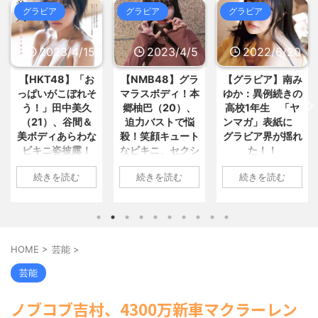
が無施錠、防犯意識と行動にギ... /
とめ : おすすめ
NEW!
(8/5 21:57)
グラビア
グラビア
グラビア
5chまとめMAP(総合)
NEW!
(8/5
【速報】ワイの近所の川、死体が
23:07)
上がる → >>1の発言に違和... / おまと
【悲報】弓使いキャラ、「めっち
め : おすすめ
NEW!
(8/5 21:57)
ゃ溜めて撃つ」か「撃ちまくる」... /
2023/4/15
2023/4/5
2022/6/20
【嫉妬罪】JK相手に赤ちゃんプレ
5chまとめMAP(総合)
NEW!
(8/5
イする猛者現れるwww / おまとめ :
22:51)
【HKT48】「お
【NMB48】グラ
【グラビア】南み
おすすめ
NEW!
(8/5 20:55)
人「さーて、車乗るか。エンジン
っぱいがこぼれそ
マラスボディ！本
ゆか：異例続きの
【呆然】面接官「日本に刀鍛冶は
入れて、と」車「スパーイダマー... /
何人いるか推定してください」 ... / お
う！」田中美久
郷柚巴（20）、
高校1年生 「ヤ
5chまとめMAP(総合)
NEW!
(8/5
まとめ : おすすめ
NEW!
(8/5 20:55)
22:47)
（21）、谷間＆
迫力バストで悩
ンマガ」表紙に
日本人「あれ？開示請求って意味
美ボディあらわな
殺！笑顔キュート
グラビア界が揺れ
【信長の野望・新生】米問屋をど
なくね？」 / 5chまとめMAP(総
ビキニ姿披露！
なビキニ、セクシ
た！！
ういう時にどこに建てるのかわか... /
合)
NEW!
(8/5 22:27)
気になるニュースまとめアンテナ
「えっちいすぎ
ーニット、ランジ
【衝撃】NHK職員が番組出演者か
1: 名無しさん
(8/29 00:02)
続きを読む
続きを読む
続きを読む
る」絶賛の声殺到
ェリー姿披露
ら性被害‼ / 5chまとめMAP(総
2022/06/20(月)
安倍国葬たったの2.5億円に批判
合)
NEW!
(8/5 22:11)
06:20:03.89
してる奴らって幾らならOKな... / 気に
1: 名無しさん
1: 名無しさん
海外「日本よ、お前がナンバーワ
なるニュースまとめアンテナ
(8/29
ID:CAP_USER9
2023/04/11(火)
2023/04/01(土)
ンだ」 熊本地震直後の日本の対... / に
00:00)
2022年06月20日
ゅーすなう！ まとめアンテナ
17:43:06.69
10:27:25.60
(7/30
【悲報】乃木中３０ｔｈヒット祈
22:36)
「週刊ヤングマガ
ID:vA5FbvwN9
ID:cwXm/rtE9
願が死ぬほど / 気になるニュースまと
HOME
>
芸能
>
【画像】おまえらこういう地雷系
ジン」第29号の表
HKT48の田中美久
NMB48の本郷柚巴
めアンテナ
(8/29 00:00)
の女子高生って好きじゃないの？ / に
紙に登場した南み
さんは4月8日、自
が、漫画誌『ヤン
【モバマスSS】志希「苺の美味し
芸能
ゅーすなう！ まとめアンテナ
(7/30
ゆかさん 1 / 4 アイ
身のInstagramを更
グアニマル』（白
い食べ方。そして雪美と食べる... / 気
22:26)
になるニュースまとめアンテナ
ドルグループ
(8/29
新。美しいボディ
泉社）のウェブサ
【為替相場】為替介入により一時
ノブコブ吉村、4300万新車マクラーレン
00:00)
「OS☆K」の南み
があらわになった
イト『ヤングアニ
1ドル157円台 しかし戻しも... / にゅー
【速報】スプラトゥーン公式、謝