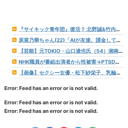
『サイキック青年団』復活？ 北野誠&竹内義和の収録の写真を公開 ABCラジオで愛されたレジェンド番組 8月5日放送
原菜乃華ちゃん(22)「AIが友達。課金して褒めてもらってる」
【芸能】元TOKIO・山口達也氏（54）湘南で家賃3.4万円の物件を契約
NHK職員が番組出演者から性被害→PTSDで休職 「犯人の芸能人は誰だ？」とネット騒然
【画像】セクシー女優・松下紗栄子、乳輪デカすぎるナマ乳がヌケる
Error: Feed has an error or is not valid.
Error: Feed has an error or is not valid.
Error: Feed has an error or is not valid.