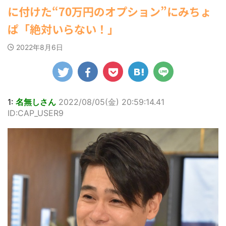
ゆかさんが、6月
すなう！ まとめアンテナ
ビキニ姿を披露し
マルWeb』のグラ
(7/30
に付けた“70万円のオプション”にみちょ
罪 / 気になるニュースまとめアンテナ
22:16)
20日発売のマンガ
ました。 「素敵
ビアに初登場し
(8/28 23:50)
勇気を出して白人美女にチン凸し
誌「週刊ヤングマ
な表情」「セクシ
た。 グラマラスな
ぱ「絶対いらない！」
たアジア人短小男♂、爆笑されて... /
Powered by livedoor 相互
ガジン」（講談
ーで綺麗」 田中さ
ボディを武器に、
にゅーすなう！ まとめアンテナ
RSS
社）第29号の表紙
んは桜の花びらの
グラビア界を席巻
(7/30 22:06)
2022年8月6日
に登場した。 南さ
絵文字と共に、自
中の本郷。 今回、
海外「日本よ、お前がナンバーワ
んは2005年10月10
身の写真2枚を公開
サイトには15カッ
ンだ」 熊本地震直後の日本の対... / に
ゅーすなう！ まとめアンテナ
日生まれの16歳。
(7/30
しました。 黒っぽ
トが掲載されてお
21:56)
今年2月に同誌の表
いビキニを着用し
り、ボディライン
紙を飾ったことが
台の上に横たわ
際立つタイトなセ
Powered by livedoor 相互
話題になり、早く
り、大人っぽい表
クシーニット姿の
RSS
1:
名無しさん
2022/08/05(金) 20:59:14.41
も再登場した。
情を見せる姿で
カットから、笑顔
ID:CAP_USER9
「異例続きの高校1
す。 あらわになっ
キュートなビキ
年生にグラビア界
た胸元や引き締ま
ニ、迫力バスト目
が揺れた！！」と
った腹筋など、美
を引くランジェリ
紹介され、水着姿
しいボディがとて
ー姿のカットなど
を披露した。 ...
もセクシーです
盛りだくさんの内
ね。 2枚目はモノ
容となっている。
クロショット ...
http://www.rbbto
da ...