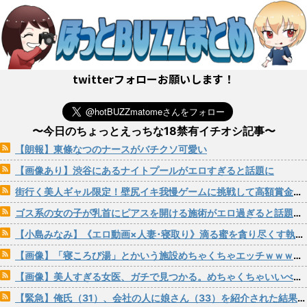
twitterフォローお願いします！
〜今日のちょっとえっちな18禁有イチオシ記事〜
【朗報】東條なつのナースがバチクソ可愛い
【画像あり】渋谷にあるナイトプールがエロすぎると話題に
街行く美人ギャル限定！壁尻イキ我慢ゲームに挑戦して高額賞金ゲットしてみませんか？
ゴス系の女の子が乳首にピアスを開ける施術がエロ過ぎると話題にｗｗｗ
【小島みなみ】《エロ動画×人妻･寝取り》滴る蜜を貪り尽くす執拗な舐め回しと絶倫巨根で子宮の奥まで満たす禁断の肉欲ｗ
【画像】「寝ころび湯」とかいう施設めちゃくちゃエッチｗｗｗｗｗｗ
【画像】美人すぎる女医、ガチで見つかる。めちゃくちゃいいべｗｗｗｗ
【緊急】俺氏（31）、会社の人に娘さん（33）を紹介された結果ｗｗｗｗｗｗｗｗｗｗ