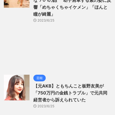
な“パパの顔” 幼子肩車する素の姿に反
響「めちゃくちゃイケメン」「ほんと
瞳が綺麗」
2023/6/25
芸能
【元AKB】ともちんこと板野友美が
「750万円の金銭トラブル」で元共同
経営者から訴えられていた
2023/6/25