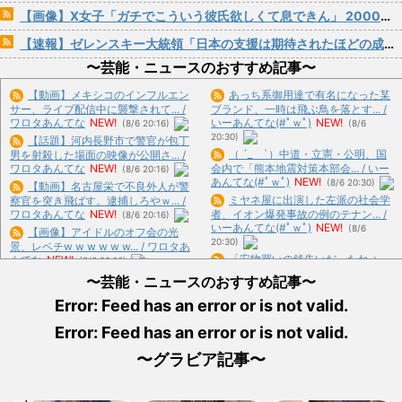
【画像】X女子「ガチでこういう彼氏欲しくて息できん」 2000万バズ
【速報】ゼレンスキー大統領「日本の支援は期待されたほどの成果がない」WWWWWWWWWWW
〜芸能・ニュースのおすすめ記事〜
【動画】メキシコのインフルエン
あっち系御用達で有名になった某
サー、ライブ配信中に襲撃されて... /
ブランド、一時は飛ぶ鳥を落とす... /
ワロタあんてな
NEW!
いーあんてな(#ﾟｗﾟ)
NEW!
(8/6 20:16)
(8/6
20:30)
【話題】河内長野市で警官が包丁
（ ´_ゝ`）中道・立憲・公明、国
男を射殺した場面の映像が公開さ... /
ワロタあんてな
NEW!
会内で「熊本地震対策本部会... / いー
(8/6 20:16)
あんてな(#ﾟｗﾟ)
NEW!
(8/6 20:30)
【動画】名古屋栄で不良外人が警
ミヤネ屋に出演した左派の社会学
察官を突き飛ばす。逮捕しろやｗ... /
ワロタあんてな
NEW!
者、イオン爆発事故の例のテナン... /
(8/6 20:16)
いーあんてな(#ﾟｗﾟ)
NEW!
(8/6
【画像】アイドルのオフ会の光
20:30)
景、レベチw w w w w w... / ワロタあ
「安物買いの銭失いだったねぇ」
んてな
NEW!
(8/6 20:16)
とインドネシア高速鉄道の最終処... /
住宅街を歩いていたら小１女児に
〜芸能・ニュースのおすすめ記事〜
いーあんてな(#ﾟｗﾟ)
NEW!
(8/6
泣きながら抱きつかれた。鍵っ子... /
20:30)
Error: Feed has an error or is not valid.
ワロタあんてな
NEW!
(8/6 20:16)
クマが害獣扱いされる風潮にドラ
【画像】相席食堂に仕込みレベル
Error: Feed has an error or is not valid.
マ脚本家が不快感、「何度もクマ... /
の鍾乳洞受付嬢www / おまとめ : お
いーあんてな(#ﾟｗﾟ)
NEW!
(8/6
すすめ
NEW!
(8/6 19:39)
〜グラビア記事〜
20:30)
【画像】ボスJK、撮られるwww /
【テレビ】50歳の庄司智春、薄毛
おまとめ : おすすめ
NEW!
(8/6 19:39)
を気にする自身に妻・ミキティ... /