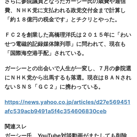
さらに参院議員となったガーシー氏の歳費や通信
費、ＮＨＫ党に支払われる政党交付金まで計算し
「約１８億円の税金です」とチクリとやった。
ＦＣ２を創業した高橋理洋氏は２０１５年に「わい
せつ電磁的記録媒体陳列罪」に問われて、現在も
「国際海空港手配」されている。
ガーシーとの出会いで人生が一変し、７月の参院選
にＮＨＫ党から出馬するも落選。現在はＢＡＮされ
ないＳＮＳ「ＧＣ２」に携わっている。
https://news.yahoo.co.jp/articles/d27e569451
afc539acb9491a5f4c354606830ceb
関連スレ
ガーシー氏、YouTube対談動画がまたしても削除