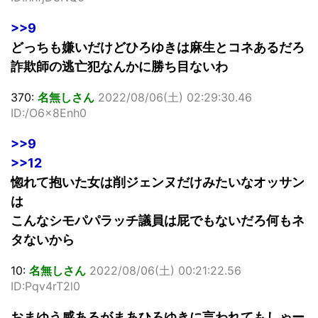
>>9
どっちも嫌いだけどひろゆきは麻生とコネあるだろ
詐欺師の逃亡犯なんかに勝ち目ないわ
370:
名無しさん
2022/08/06(土) 02:29:30.46
ID:/O6x8Enh0
>>9
>>12
惚れて抱いた女は削ジェンヌだけみたいなオッサン
は
こんなシモパパラッチ議員は屁でもないだろ何もネ
タないから
10:
名無しさん
2022/08/06(土) 00:21:22.56
ID:Pqv4rT2l0
おまゆう感あるがまあひろゆきに言われてもしゃー