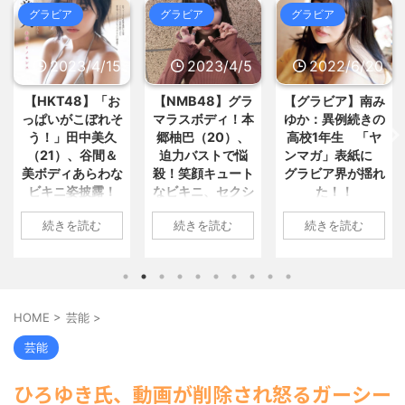
5chまとめMAP(総合)
NEW!
(8/6
【悲報】島田紳助が小林麻耶さん
ビア
グラビア
グラビア
グラビ
20:21)
を追い込んで破壊したとされる手... /
【驚愕】日本製鉄が謎の爆上げ!!
おまとめ : おすすめ
NEW!
(8/6 18:37)
一体何が起きているのか?? / 5chまと
めMAP(総合)
NEW!
023/4/15
2023/4/5
2022/6/20
20
(8/6 20:19)
【画像】お風呂上がりのお姉ちゃ
劇団員やってる友達からたまにチ
ん(27)、撮影したったwww / おまと
ケット買わされるから見に行くん... /
T48】「お
【NMB48】グラ
【グラビア】南み
【速報で
め : おすすめ
NEW!
(8/6 18:37)
5chまとめMAP(総合)
NEW!
(8/6
いがこぼれそ
マラスボディ！本
ゆか：異例続きの
川翔子
【画像】女土方さん(21)、企画物
19:27)
かと思うレベルで美人www / おまと
」田中美久
郷柚巴（20）、
高校1年生 「ヤ
2位 
【アニメ】『ヤニねこ』の喫煙や
め : おすすめ
NEW!
(8/6 18:37)
1）、谷間＆
迫力バストで悩
ンマガ」表紙に
ランジ
覚醒剤の注射シーン、青少年への... /
【信長の野望・新生】米問屋をど
5chまとめMAP(総合)
NEW!
(8/6
ディあらわな
殺！笑顔キュート
グラビア界が揺れ
トほか
ういう時にどこに建てるのかわか... /
19:17)
ニ姿披露！
なビキニ、セクシ
た！！
上に攻
気になるニュースまとめアンテナ
北朝鮮、弾道ミサイル発射 EEZ
っちいすぎ
ーニット、ランジ
最高
(8/29 00:02)
外に落下 / 5chまとめMAP(総
1: 名無しさん
安倍国葬たったの2.5億円に批判
きを読む
続きを読む
続きを読む
続き
絶賛の声殺到
ェリー姿披露
い“しょ
合)
NEW!
(8/6 18:15)
2022/06/20(月)
してる奴らって幾らならOKな... / 気に
海外「日本よ、お前がナンバーワ
06:20:03.89
なるニュースまとめアンテナ
無しさん
1: 名無しさん
(8/29
ンだ」 熊本地震直後の日本の対... / に
00:00)
ID:CAP_USER9
04/11(火)
2023/04/01(土)
1: 名無
ゅーすなう！ まとめアンテナ
(7/30
【悲報】乃木中３０ｔｈヒット祈
2022年06月20日
06.69
10:27:25.60
2022/06
22:36)
願が死ぬほど / 気になるニュースまと
「週刊ヤングマガ
【画像】おまえらこういう地雷系
5FbvwN9
ID:cwXm/rtE9
09:04:5
めアンテナ
(8/29 00:00)
HOME
>
芸能
>
の女子高生って好きじゃないの？ / に
ジン」第29号の表
48の田中美久
NMB48の本郷柚巴
ID:CAP
【モバマスSS】志希「苺の美味し
ゅーすなう！ まとめアンテナ
(7/30
紙に登場した南み
4月8日、自
が、漫画誌『ヤン
タレント
い食べ方。そして雪美と食べる... / 気
芸能
22:26)
ゆかさん 1 / 4 アイ
stagramを更
グアニマル』（白
子のデビ
になるニュースまとめアンテナ
(8/29
【為替相場】為替介入により一時
ドルグループ
00:00)
しいボディ
泉社）のウェブサ
年写真集
1ドル157円台 しかし戻しも... / にゅー
ひろゆき氏、動画が削除され怒るガーシー
【速報】スプラトゥーン公式、謝
「OS☆K」の南み
わになった
イト『ヤングアニ
ルミライ
すなう！ まとめアンテナ
(7/30
罪 / 気になるニュースまとめアンテナ