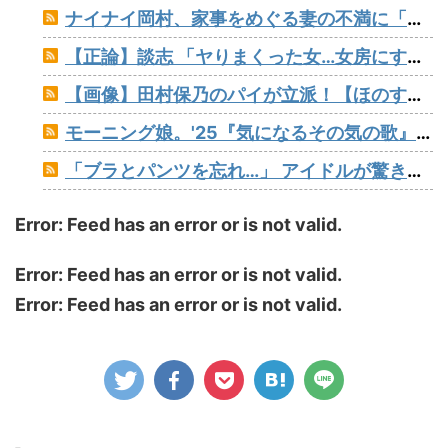
ナイナイ岡村、家事をめぐる妻の不満に「言ってくれたら済む話やん」になるみ「バイトやったらクビやで」説教受け黙り込む
【正論】談志 「ヤりまくった女…女房にする？」たけし 「…しないだろうねぇ、やっぱ」
【画像】田村保乃のパイが立派！【ほのす】【櫻坂46】
モーニング娘。'25『気になるその気の歌』ってガチで名曲だと思うんだけど
「ブラとパンツを忘れ…」 アイドルが驚きの姿でライブ出演報告
Error: Feed has an error or is not valid.
Error: Feed has an error or is not valid.
Error: Feed has an error or is not valid.