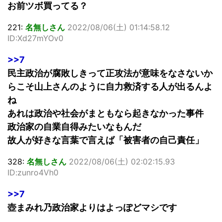
お前ツボ買ってる？
221:
名無しさん
2022/08/06(土) 01:14:58.12
ID:Xd27mYOv0
>>7
民主政治が腐敗しきって正攻法が意味をなさないか
らこそ山上さんのように自力救済する人が出るんよ
ね
あれは政治や社会がまともなら起きなかった事件
政治家の自業自得みたいなもんだ
故人が好きな言葉で言えば「被害者の自己責任」
328:
名無しさん
2022/08/06(土) 02:02:15.93
ID:zunro4Vh0
>>7
壺まみれ乃政治家よりはよっぽどマシです