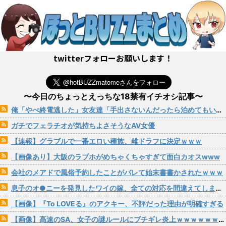
twitterフォローお願いします！
〜今日のちょっとえっちな18禁有イチオシ記事〜
俺「やべ終電逃した」女友達「手出さないんだったら泊めてもいいよ」→こうなるwww
ガチでフェラチオが気持ちよさそうなAV女優
【速報】グラブルで一番エロい種族、雌ドラフに決定ｗｗｗ
【画像あり】大阪のラブホがめちゃくちゃすぎて面白カオスwww
会社のメアドで風俗予約したことがバレて始末書書かされたｗｗｗ
息子のオ●ニーを発見したワイの嫁、全ての対応を間違えてしまう…
【画像】『To LOVEる』のアクキー、不評だった理由が明確すぎる
【画像】高速のSA、女子の謎ルールにブチギレ炎上ｗｗｗｗｗｗｗｗｗｗｗｗｗ