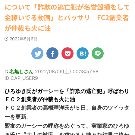
ゆかさんが、6月
姿を披露し
マルWeb』のグラ
22:16)
社）が、
について「詐欺の逃亡犯が名誉毀損をして
(8/28 23:50)
20日発売のマンガ
勇気を出して白人美女にチン凸し
。 「素敵
ビアに初登場し
部を売り
たアジア人短小男♂、爆笑されて... /
誌「週刊ヤングマ
Powered by livedoor 相互
」「セクシ
た。 グラマラスな
6/20付
金稼いでる動画」とバッサリ FC2創業者
にゅーすなう！ まとめアンテナ
ガジン」（講談
麗」 田中さ
ボディを武器に、
週間BO
RSS
(7/30 22:06)
社）第29号の表紙
の花びらの
グラビア界を席巻
ング」、
が仲裁も火に油
海外「日本よ、お前がナンバーワ
に登場した。 南さ
と共に、自
中の本郷。 今回、
ングジャ
ンだ」 熊本地震直後の日本の対... / に
んは2005年10月10
真2枚を公開
サイトには15カッ
「写真集
ゅーすなう！ まとめアンテナ
(7/30
2022年8月6日
日生まれの16歳。
21:56)
た。 黒っぽ
トが掲載されてお
位にラン
今年2月に同誌の表
ニを着用し
り、ボディライン
た。 【
Powered by livedoor 相互
紙を飾ったことが
に横たわ
際立つタイトなセ
大胆すぎ
RSS
話題になり、早く
人っぽい表
クシーニット姿の
せ…ほぼ'
も再登場した。
せる姿で
カットから、笑顔
中川翔子
「異例続きの高校1
あらわになっ
キュートなビキ
ぶりの写
1:
名無しさん
2022/08/06(土) 00:18:57.98
年生にグラビア界
や引き締ま
ニ、迫力バスト目
る本作は
ID:CAP_USER9
が揺れた！！」と
筋など、美
を引くランジェリ
縄でロケ
紹介され、水着姿
ディがとて
ー姿のカットなど
本作撮影
ひろゆき氏がガーシーを「詐欺の逃亡犯」呼ばわり
を披露した。 ...
シーです
盛りだくさんの内
り、「ス
ＦＣ２創業者が仲裁も火に油
2枚目はモノ
容となっている。
をさせて
ット ...
http://www.rbbto
て8キロ
ＦＣ２創業者の高橋理洋氏が５日、自身のツイッタ
da ...
た）。デ
ーを更新。
時の体重ま
盟友のガーシーの呼称をめぐって、実業家のひろゆ
き氏に〝大人の対応〟を求めるも散々な結果に終わ