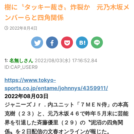
ゆかさんが、6月
すなう！ まとめアンテナ
姿を披露し
マルWeb』のグラ
(7/30
社）が、
【速報】スプラトゥーン公式、謝
樹に〝タッキー裁き〟炸裂か 元乃木坂メ
22:16)
20日発売のマンガ
。 「素敵
ビアに初登場し
部を売り
罪 / 気になるニュースまとめアンテナ
勇気を出して白人美女にチン凸し
誌「週刊ヤングマ
」「セクシ
た。 グラマラスな
6/20付
(8/28 23:50)
ンバーらと四角関係
たアジア人短小男♂、爆笑されて... /
ガジン」（講談
麗」 田中さ
ボディを武器に、
週間BO
にゅーすなう！ まとめアンテナ
Powered by livedoor 相互
社）第29号の表紙
の花びらの
グラビア界を席巻
ング」、
(7/30 22:06)
2022年8月4日
RSS
に登場した。 南さ
と共に、自
中の本郷。 今回、
ングジャ
海外「日本よ、お前がナンバーワ
んは2005年10月10
真2枚を公開
サイトには15カッ
「写真集
ンだ」 熊本地震直後の日本の対... / に
ゅーすなう！ まとめアンテナ
日生まれの16歳。
(7/30
た。 黒っぽ
トが掲載されてお
位にラン
21:56)
今年2月に同誌の表
ニを着用し
り、ボディライン
た。 【
紙を飾ったことが
に横たわ
際立つタイトなセ
Powered by livedoor 相互
大胆すぎ
話題になり、早く
人っぽい表
クシーニット姿の
せ…ほぼ'
RSS
1:
名無しさん
2022/08/03(水) 17:16:52.84
も再登場した。
せる姿で
カットから、笑顔
中川翔子
ID:CAP_USER9
「異例続きの高校1
あらわになっ
キュートなビキ
ぶりの写
年生にグラビア界
や引き締ま
ニ、迫力バスト目
る本作は
https://www.tokyo-
が揺れた！！」と
筋など、美
を引くランジェリ
縄でロケ
紹介され、水着姿
ディがとて
ー姿のカットなど
本作撮影
sports.co.jp/entame/johnnys/4359911/
を披露した。 ...
シーです
盛りだくさんの内
り、「ス
2022年08月03日
2枚目はモノ
容となっている。
をさせて
ット ...
ジャニーズＪｒ．内ユニット「７ＭＥＮ侍」の本髙
http://www.rbbto
て8キロ
da ...
た）。デ
克樹（２３）と、元乃木坂４６で昨年５月末に芸能
時の体重ま
界を引退した斉藤優里（２９）の〝泥沼の四角関
係〟を２日配信の文春オンラインが報じた。