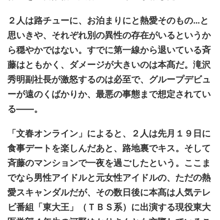
２人は路チューに、お泊まりにと熱愛そのもの…と
思いきや、それぞれ別の異性の存在がいるというか
ら穏やかではない。すでに第一線から退いている斉
藤はともかく、ダメージが大きいのは本髙だ。滝沢
秀明副社長が激怒するのは必至で、グループデビュ
ーが遠のくばかりか、最悪の事態まで想定されてい
る――。
「文春オンライン」によると、２人は先月１９日に
食事デートを楽しんだあと、路地裏でキス。そして
斉藤のマンションで一夜を過ごしたという。ここま
でなら男性アイドルと元女性アイドルの、ただの熱
愛スキャンダルだが、その数日後に本髙は人気テレ
ビ番組「東大王」（ＴＢＳ系）に出演する現役東大