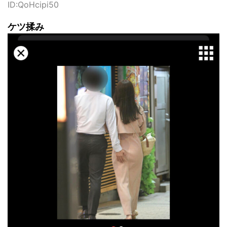
ID:QoHcipi50
ケツ揉み