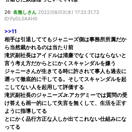
26:
名無しさん
2022/08/03(水) 17:32:31.73
ID:FyDL0AAH0
>>11
相手は引退しててもジャニーズ側は事務所所属だか
ら当然裁かれるのは当たり前
滝沢副社長はアイドルは清廉でなくてはならないと
言う考え方だからとにかくスキャンダルを嫌う
ジャニーさんが生きてる時に許されて事人も過去に
遡って徹底的に干してる。そしてスキャンダルを起
こしてない人を起用して評価する
滝沢副社長のジャニーズJr.アカデミーでは質問の受
け答えも画一的にして失言を無くして、生活を正す
ように指導してる
とにかく品行方正な人しか出てこれない仕組みにな
ってる