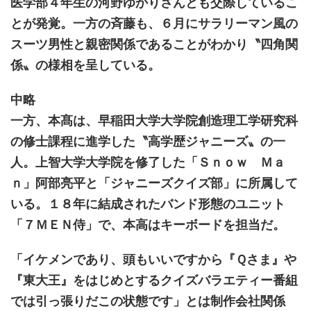
医学部４年生の河野ゆかりさんとも交際しているこ
とが発覚。一方の斉藤も、６月にサラリーマン風の
スーツ男性と親密関係であることがわかり〝四角関
係〟の様相を呈している。
中略
一方、本髙は、早稲田大学大学院創造理工学研究科
の修士課程に進学した〝高学歴ジャニーズ〟の一
人。上智大学大学院を修了した「Ｓｎｏｗ Ｍａ
ｎ」阿部亮平と「ジャニーズクイズ部」に所属して
いる。１８年に結成されたバンド形態のユニット
「７ＭＥＮ侍」で、本高はキーボードを担当だ。
「イケメンであり、頭もいいですから『Ｑさま』や
『東大王』をはじめとするクイズバラエティー番組
では引っ張りだこの状態です」とは制作会社関係