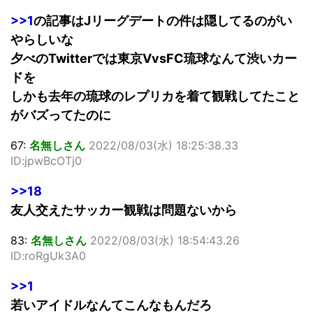
>>1
の記事はJリーグデートの件は隠してるのがい
やらしいな
夕べのTwitterでは東京VvsFC琉球なんて渋いカー
ドを
しかも去年の琉球のレプリカを着て観戦してたこと
がバズってたのに
67:
名無しさん
2022/08/03(水) 18:25:38.33
ID:jpwBcOTj0
>>18
友人交えたサッカー観戦は問題ないから
83:
名無しさん
2022/08/03(水) 18:54:43.26
ID:roRgUk3A0
>>1
若いアイドルなんてこんなもんだろ