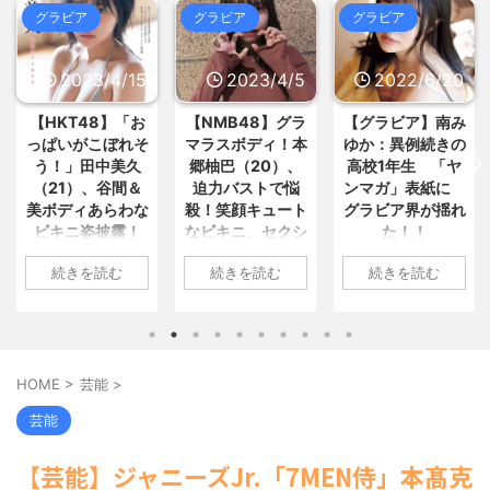
事が全面廃止、「県が何をするね... /
【画像】女教師さん「年頃の男の
ビア
グラビア
グラビア
グラビ
いーあんてな(#ﾟｗﾟ)
NEW!
(8/6
子がいちばん"オカズ"になるの... / お
02:16)
まとめ : おすすめ
NEW!
(8/6 02:05)
格安電気代のためにインフラ投資
を怠った韓国、朝鮮半島全域を猛... /
023/4/15
2023/4/5
2022/6/20
20
【ゲロマス】「ルイボスティー」
いーあんてな(#ﾟｗﾟ)
NEW!
(8/6
とかいういつの間にかしれっと定... /
02:16)
T48】「お
【NMB48】グラ
【グラビア】南み
【速報で
おまとめ : おすすめ
NEW!
(8/6 01:27)
（ ´_ゝ`） 蓮舫さん、ｘに投稿さ
いがこぼれそ
マラスボディ！本
ゆか：異例続きの
川翔子
れた被災地視察の高市首相... / いーあ
【衝撃】日本人｢子供？いらん｣←
」田中美久
郷柚巴（20）、
高校1年生 「ヤ
2位 
んてな(#ﾟｗﾟ)
NEW!
(8/6 02:16)
この思想が蔓延している本当の... / お
中国「大洪水！」中国ダム「決
1）、谷間＆
迫力バストで悩
ンマガ」表紙に
ランジ
まとめ : おすすめ
NEW!
(8/6 01:07)
壊」地元民「公式発表より死者多い...
ディあらわな
殺！笑顔キュート
グラビア界が揺れ
トほか
/ いーあんてな(#ﾟｗﾟ)
NEW!
(8/6
ニ姿披露！
なビキニ、セクシ
た！！
上に攻
【信長の野望・新生】米問屋をど
02:16)
ういう時にどこに建てるのかわか... /
っちいすぎ
ーニット、ランジ
最高
最近の若年、芸能人を全然知らな
1: 名無しさん
気になるニュースまとめアンテナ
きを読む
続きを読む
続きを読む
続き
絶賛の声殺到
ェリー姿披露
い“しょ
いwww / 5chまとめMAP(総合)
NEW!
2022/06/20(月)
(8/29 00:02)
(8/6 02:15)
安倍国葬たったの2.5億円に批判
06:20:03.89
無しさん
1: 名無しさん
海外「日本よ、お前がナンバーワ
してる奴らって幾らならOKな... / 気に
ID:CAP_USER9
04/11(火)
2023/04/01(土)
1: 名無
ンだ」 熊本地震直後の日本の対... / に
なるニュースまとめアンテナ
(8/29
2022年06月20日
ゅーすなう！ まとめアンテナ
06.69
10:27:25.60
2022/06
(7/30
00:00)
22:36)
「週刊ヤングマガ
5FbvwN9
ID:cwXm/rtE9
09:04:5
【悲報】乃木中３０ｔｈヒット祈
HOME
>
芸能
>
【画像】おまえらこういう地雷系
ジン」第29号の表
48の田中美久
NMB48の本郷柚巴
ID:CAP
願が死ぬほど / 気になるニュースまと
の女子高生って好きじゃないの？ / に
紙に登場した南み
めアンテナ
4月8日、自
が、漫画誌『ヤン
タレント
(8/29 00:00)
芸能
ゅーすなう！ まとめアンテナ
(7/30
ゆかさん 1 / 4 アイ
【モバマスSS】志希「苺の美味し
stagramを更
グアニマル』（白
子のデビ
22:26)
い食べ方。そして雪美と食べる... / 気
ドルグループ
しいボディ
泉社）のウェブサ
年写真集
【為替相場】為替介入により一時
【芸能】ジャニーズJr.「7MEN侍」本髙克
になるニュースまとめアンテナ
(8/29
「OS☆K」の南み
わになった
イト『ヤングアニ
ルミライ
1ドル157円台 しかし戻しも... / にゅー
00:00)