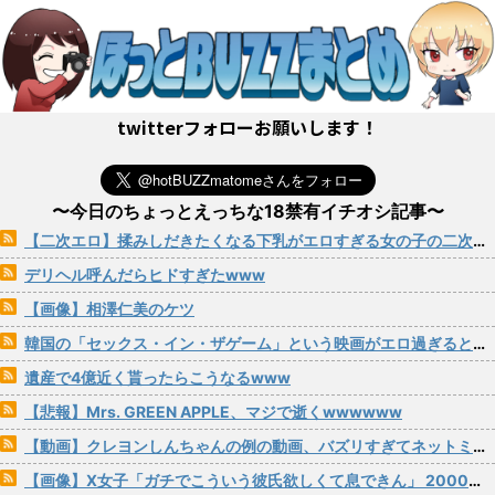
twitterフォローお願いします！
〜今日のちょっとえっちな18禁有イチオシ記事〜
【二次エロ】揉みしだきたくなる下乳がエロすぎる女の子の二次画像 その29
デリヘル呼んだらヒドすぎたwww
【画像】相澤仁美のケツ
韓国の「セックス・イン・ザゲーム」という映画がエロ過ぎると話題にｗｗｗ
遺産で4億近く貰ったらこうなるwww
【悲報】Mrs. GREEN APPLE、マジで逝くwwwwww
【動画】クレヨンしんちゃんの例の動画、バズリすぎてネットミームと化すｗｗｗｗ
【画像】X女子「ガチでこういう彼氏欲しくて息できん」 2000万バズ