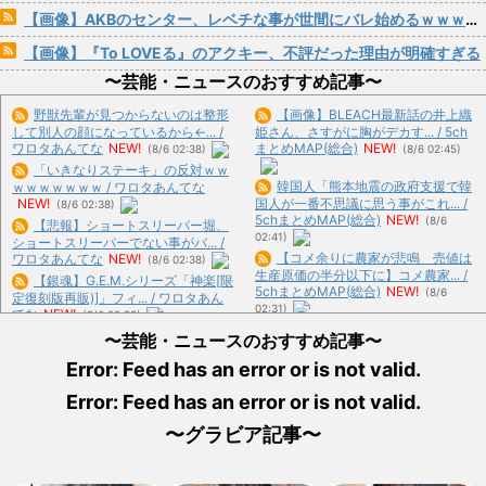
【画像】AKBのセンター、レベチな事が世間にバレ始めるｗｗｗｗｗｗｗ
【画像】『To LOVEる』のアクキー、不評だった理由が明確すぎる
〜芸能・ニュースのおすすめ記事〜
野獣先輩が見つからないのは整形
【画像】BLEACH最新話の井上織
して別人の顔になっているから←... /
姫さん、さすがに胸がデカす... / 5ch
ワロタあんてな
NEW!
まとめMAP(総合)
NEW!
(8/6 02:38)
(8/6 02:45)
「いきなりステーキ」の反対ｗｗ
韓国人「熊本地震の政府支援で韓
ｗｗｗｗｗｗｗ / ワロタあんてな
NEW!
国人が一番不思議に思う事がこれ... /
(8/6 02:38)
5chまとめMAP(総合)
NEW!
(8/6
【悲報】ショートスリーパー堀、
02:41)
ショートスリーパーでない事がバ... /
【コメ余りに農家が悲鳴 売値は
ワロタあんてな
NEW!
(8/6 02:38)
生産原価の半分以下に】コメ農家... /
【銀魂】G.E.M.シリーズ「神楽[限
5chまとめMAP(総合)
NEW!
(8/6
定復刻版再販)]」フィ... / ワロタあん
02:31)
てな
NEW!
(8/6 02:38)
【芸能】後藤真希、自虐あいさつ
【緊急】爆美女「すみません。砲
〜芸能・ニュースのおすすめ記事〜
「40歳おばさん」東京アイドル... /
弾3つ持ってきました」警察「！... /
5chまとめMAP(総合)
NEW!
(8/6
Error: Feed has an error or is not valid.
ワロタあんてな
NEW!
(8/6 02:38)
02:17)
Google面接官「ダイヤモンドの剣
Error: Feed has an error or is not valid.
【悲報】共同通信「高市総理、避
でダイヤモンドの盾を切る... / おまと
難所3分間の被災地熊本視察動画... /
め : おすすめ
NEW!
(8/6 02:09)
〜グラビア記事〜
いーあんてな(#ﾟｗﾟ)
NEW!
(8/6
【悲報】浅田真央ちゃんの婚活条
02:16)
件www(※画像あり) / おまとめ : お
兵庫県の左派の既得利権を斎藤知
すすめ
NEW!
(8/6 02:05)