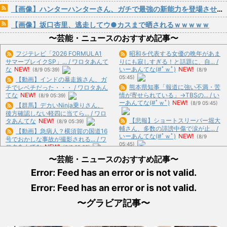
【画像】ハンターハンターさん、ガチで最強の新能力を登場させてしまうｗｗｗｗｗｗｗ
【画像】坂口杏里、逃走してウ●カスまで晒されるｗｗｗｗｗ
〜芸能・ニュースのおすすめ記事〜
フジテレビ「2026 FORMULA1
昭和を代表する女優の晩年があま
サマーブレイクSP」... / ワロタあんて
りにも寂しすぎる！と話題に、自... /
な
NEW!
いーあんてな(#ﾟｗﾟ)
NEW!
(8/9 05:39)
(8/9
05:45)
【動画】インドの暴走族さん、ガ
熊本県知事「報道に強い不満・苦
チでレベチだった・・・ / ワロタあん
てな
NEW!
情が寄せられている」→TBSの... / い
(8/9 05:39)
ーあんてな(#ﾟｗﾟ)
NEW!
(8/9 05:45)
【群馬】デカいNinja乗りさん、
後方確認しない軽四に当てら... / ワロ
【悲報】ショートスリーパー堀大
タあんてな
NEW!
(8/9 05:39)
輔さん、多数の誹謗中傷で涙が止... /
【動画】急病人？横須賀の国道16
いーあんてな(#ﾟｗﾟ)
NEW!
(8/9
号でおかしな事故が撮影される... / ワ
05:45)
ロタあんてな
NEW!
(8/9 05:39)
反高市で有名な某野党議員が不正
元いいとも青年隊、中居正広
〜芸能・ニュースのおすすめ記事〜
な投票支援を受けていた過去が発... /
の”素顔”を暴露 / ワロタあんてな
いーあんてな(#ﾟｗﾟ)
NEW!
(8/9
Error: Feed has an error or is not valid.
NEW!
(8/9 05:39)
05:45)
【重い荷物背負って】デブ「ラン
Error: Feed has an error or is not valid.
「申し訳ないけど絵が完璧すぎて
ニングとか情弱だろｗ膝は消耗品... /
草」と某Youtuberに起き... / いーあん
おまとめ : おすすめ
NEW!
(8/9 04:53)
〜グラビア記事〜
てな(#ﾟｗﾟ)
NEW!
(8/9 05:45)
【悲報】さらば青春の光さん、ひ
お昼ご飯に刺身出したら彼女の機
ょうろくさんを廃墟に放置してし... /
嫌が悪くなったんだけど俺が悪い... /