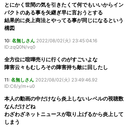
とにかく世間の気を引きたくて何でもいいからイン
パクトのある事を矢継ぎ早に言おうとする
結果的に炎上商法とやってる事が同じになるという
構図
10:
名無しさん
2022/08/02(火) 23:45:04.16
ID:zqQ0N/vq0
全方位に喧嘩売りに行くのがすごいよな
障害云々もむしろその障害持ち敵に回したし
11:
名無しさん
2022/08/02(火) 23:49:46.92
ID:C6/y/m+u0
本人の動画の中だけなら炎上しないレベルの視聴数
なんだけどね
わざわざネットニュースが取り上げるから炎上して
しまう