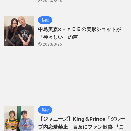
2023/6/25
芸能
中島美嘉×ＨＹＤＥの美形ショットが
「神々しい」の声
2023/6/25
芸能
【ジャニーズ】King＆Prince「グルー
プ内恋愛禁止」言及にファン歓喜 『こ