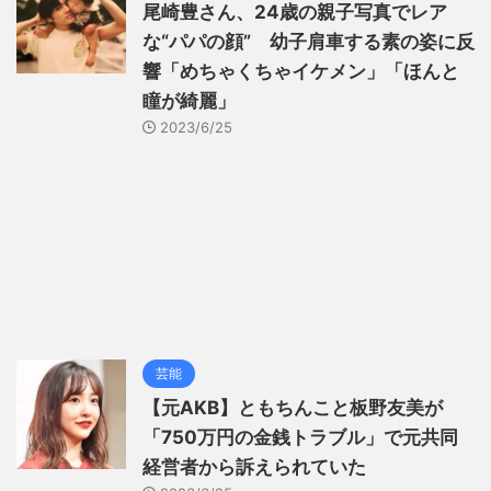
尾崎豊さん、24歳の親子写真でレア
な“パパの顔” 幼子肩車する素の姿に反
響「めちゃくちゃイケメン」「ほんと
瞳が綺麗」
2023/6/25
芸能
【元AKB】ともちんこと板野友美が
「750万円の金銭トラブル」で元共同
経営者から訴えられていた