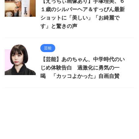
【えっちぃ画像あり】手塚理美、６
１歳のシルバーヘア＆すっぴん最新
ショットに「美しい」「お綺麗で
す」と驚きの声
芸能
【芸能】あのちゃん、中学時代のい
じめ体験告白 過激化に勇気の一
喝 「カッコよかった」自画自賛