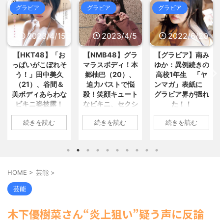
5chまとめMAP(総合)
NEW!
(8/9
おまとめ : おすすめ
NEW!
(8/9 04:33)
グラビア
グラビア
グラビア
05:43)
ソニーの新作MARVEL Tōkonが発
【悲報】東科大医学部卒の美人
売されたけどどうなん... / 5chまとめ
YouTuber、直美で炎上ww... / おまと
MAP(総合)
NEW!
2023/4/5
2022/6/20
2022/6/18
(8/9 05:33)
め : おすすめ
NEW!
(8/9 04:29)
【芸能】元日向坂46・松田好花、
【画像】女さん「髪染めてもらっ
食中毒で「腹痛とおう吐と下痢... /
【NMB48】グラ
【グラビア】南み
【速報です!!!】中
た♪」ﾊﾟｼｬ⇠『胸』にしか目... / おま
5chまとめMAP(総合)
NEW!
(8/9
とめ : おすすめ
NEW!
(8/9 04:29)
そ
マラスボディ！本
ゆか：異例続きの
川翔子「写真集」
05:31)
【議論】儒教「年上を敬え、目上
郷柚巴（20）、
高校1年生 「ヤ
2位 8キロ減の
【画像】あのちゃん、なんか別人
に逆らうな、秩序を守れ」←これ... /
迫力バストで悩
ンマガ」表紙に
ランジェリーカッ
になる / 5chまとめMAP(総合)
NEW!
おまとめ : おすすめ
NEW!
(8/9 04:03)
(8/9 05:07)
な
殺！笑顔キュート
グラビア界が揺れ
トほか「今まで以
【仰天】ドイツ人「熊本で日本人
なビキニ、セクシ
た！！
上に攻めた」過去
【信長の野望・新生】米問屋をど
の底力を見た…!」熊本で生まれ... /
ういう時にどこに建てるのかわか... /
ーニット、ランジ
最高に色っぽ
5chまとめMAP(総合)
NEW!
(8/9
1: 名無しさん
気になるニュースまとめアンテナ
続きを読む
続きを読む
続きを読む
到
ェリー姿披露
い“しょこたん”満
04:51)
2022/06/20(月)
(8/29 00:02)
載
海外「日本よ、お前がナンバーワ
安倍国葬たったの2.5億円に批判
06:20:03.89
1: 名無しさん
ンだ」 熊本地震直後の日本の対... / に
してる奴らって幾らならOKな... / 気に
ID:CAP_USER9
2023/04/01(土)
1: 名無しさん
ゅーすなう！ まとめアンテナ
(7/30
なるニュースまとめアンテナ
(8/29
2022年06月20日
10:27:25.60
2022/06/18(土)
22:36)
00:00)
「週刊ヤングマガ
【画像】おまえらこういう地雷系
ID:cwXm/rtE9
09:04:55.67
【悲報】乃木中３０ｔｈヒット祈
HOME
>
芸能
>
の女子高生って好きじゃないの？ / に
ジン」第29号の表
NMB48の本郷柚巴
ID:CAP_USER9
願が死ぬほど / 気になるニュースまと
ゅーすなう！ まとめアンテナ
(7/30
紙に登場した南み
めアンテナ
が、漫画誌『ヤン
タレントの中川翔
(8/29 00:00)
芸能
22:26)
ゆかさん 1 / 4 アイ
【モバマスSS】志希「苺の美味し
更
グアニマル』（白
子のデビュー20周
【為替相場】為替介入により一時
い食べ方。そして雪美と食べる... / 気
ドルグループ
泉社）のウェブサ
年写真集『ミラク
1ドル157円台 しかし戻しも... / にゅー
木下優樹菜さん“炎上狙い”疑う声に反論
になるニュースまとめアンテナ
(8/29
「OS☆K」の南み
イト『ヤングアニ
ルミライ』（講談
すなう！ まとめアンテナ
(7/30
00:00)