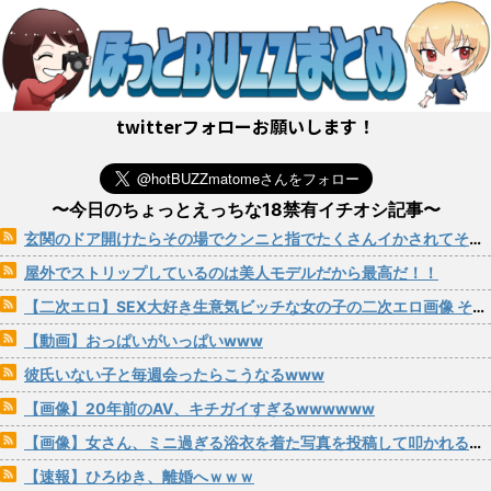
twitterフォローお願いします！
〜今日のちょっとえっちな18禁有イチオシ記事〜
玄関のドア開けたらその場でクンニと指でたくさんイかされてそのままパコられる女の子
屋外でストリップしているのは美人モデルだから最高だ！！
【二次エロ】SEX大好き生意気ビッチな女の子の二次エロ画像 その201
【動画】おっぱいがいっぱいwww
彼氏いない子と毎週会ったらこうなるwww
【画像】20年前のAV、キチガイすぎるwwwwww
【画像】女さん、ミニ過ぎる浴衣を着た写真を投稿して叩かれるｗｗｗｗ
【速報】ひろゆき、離婚へｗｗｗ