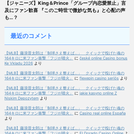
【ジャニーズ】King＆Prince「グループ内恋愛禁止」言
及にファン歓喜 『このご時世で微妙な気も』と心配の声
も…？
最近のコメント
【MLB】藤浪晋太郎は「制球さえ整えば…」 クイックで投げた魂の
164キロに米ファン衝撃「フジが噴火」
に
české online Casino bonus
Ke Vkladu 2026
より
【MLB】藤浪晋太郎は「制球さえ整えば…」 クイックで投げた魂の
164キロに米ファン衝撃「フジが噴火」
に
flexepin casino seriös
より
【MLB】藤浪晋太郎は「制球さえ整えば…」 クイックで投げた魂の
164キロに米ファン衝撃「フジが噴火」
に
jakie kasyno online Z
Niskim Depozytem
より
【MLB】藤浪晋太郎は「制球さえ整えば…」 クイックで投げた魂の
164キロに米ファン衝撃「フジが噴火」
に
Casino real online España
より
【MLB】藤浪晋太郎は「制球さえ整えば…」 クイックで投げた魂の
164キロに米ファン衝撃「フジが噴火」
に
El Dorado Casino Online
よ