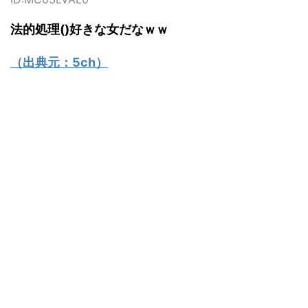
法的処理()好きな女だなｗｗ
（出典元：
5ch
）