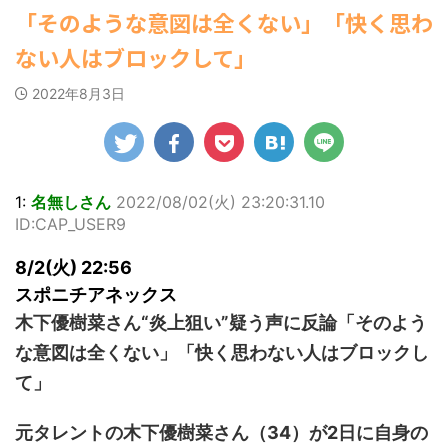
ゆかさんが、6月
マルWeb』のグラ
22:16)
社）が、週間2.5万
【速報】スプラトゥーン公式、謝
「そのような意図は全くない」「快く思わ
20日発売のマンガ
勇気を出して白人美女にチン凸し
ビアに初登場し
部を売り上げ、
罪 / 気になるニュースまとめアンテナ
たアジア人短小男♂、爆笑されて... /
誌「週刊ヤングマ
た。 グラマラスな
6/20付「オリコン
(8/28 23:50)
ない人はブロックして」
にゅーすなう！ まとめアンテナ
ガジン」（講談
ボディを武器に、
週間BOOKランキ
(7/30 22:06)
Powered by livedoor 相互
社）第29号の表紙
グラビア界を席巻
ング」、同ランキ
海外「日本よ、お前がナンバーワ
2022年8月3日
RSS
に登場した。 南さ
中の本郷。 今回、
ングジャンル別
ンだ」 熊本地震直後の日本の対... / に
んは2005年10月10
開
サイトには15カッ
「写真集」で共に2
ゅーすなう！ まとめアンテナ
(7/30
日生まれの16歳。
21:56)
トが掲載されてお
位にランクインし
今年2月に同誌の表
り、ボディライン
た。 【写真18枚】
Powered by livedoor 相互
紙を飾ったことが
際立つタイトなセ
大胆すぎる肌見
RSS
話題になり、早く
クシーニット姿の
せ…ほぼ'手ぶら'な
1:
名無しさん
2022/08/02(火) 23:20:31.10
も再登場した。
カットから、笑顔
中川翔子 自身10年
ID:CAP_USER9
「異例続きの高校1
キュートなビキ
ぶりの写真集とな
年生にグラビア界
ニ、迫力バスト目
る本作は、全編沖
8/2(火) 22:56
が揺れた！！」と
を引くランジェリ
縄でロケを敢行。
紹介され、水着姿
ー姿のカットなど
本作撮影にあた
スポニチアネックス
を披露した。 ...
盛りだくさんの内
り、「スゴい決意
木下優樹菜さん“炎上狙い”疑う声に反論「そのよう
容となっている。
をさせていただい
http://www.rbbto
て8キロ（痩せ
な意図は全くない」「快く思わない人はブロックし
da ...
た）。デビュー当
て」
時の体重まで ...
元タレントの木下優樹菜さん（34）が2日に自身の