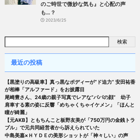
のご時世で微妙な気も』と心配の声
も…？
2023/6/25
検索
最近の投稿
【黒塗りの高級車】真っ黒なボディーが“ド迫力” 安田祐香
が相棒「アルファード」をお披露目
尾崎豊さん、24歳の親子写真でレアな“パパの顔” 幼子
肩車する素の姿に反響「めちゃくちゃイケメン」「ほんと
瞳が綺麗」
【元AKB】ともちんこと板野友美が「750万円の金銭トラ
ブル」で元共同経営者から訴えられていた
中島美嘉×ＨＹＤＥの美形ショットが「神々しい」の声