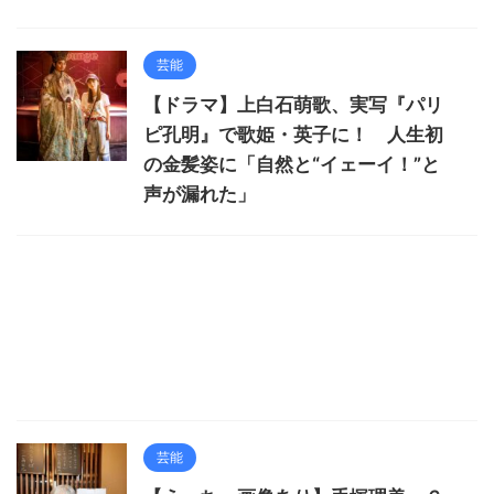
芸能
【ドラマ】上白石萌歌、実写『パリ
ピ孔明』で歌姫・英子に！ 人生初
の金髪姿に「自然と“イェーイ！”と
声が漏れた」
芸能