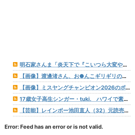
明石家さんま「炎天下で『こいつら大変やなぁ』というのが高校野球の良さ。暑さ対策はいらない」
【画像】渡邊渚さん、お●んこギリギリの水着着ててワロタ
【画像】ミスヤングチャンピオン2026のボーイッシュお胸www
17歳女子高生シンガー・tuki. ハワイで素顔以外ほぼ全部出し 「隠しきれない美貌」とSNSざわつく
【芸能】レインボー池田直人（32）元読売テレビ・佐藤佳奈アナが結婚
Error: Feed has an error or is not valid.