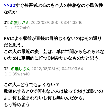
>>30
すぐ被害者ぶるのも本人の性格なのか民族性
なのか
31:
名無しさん
2022/08/03(水) 03:44:38.16
ID:iu+FQ7mh0
PVによる収益が直接の目的じゃないのはその通り
だと思う。
この人の最近の炎上芸は、単に世間から忘れられな
いために定期的に打つCMみたいなものだと思う。
32:
名無しさん
2022/08/03(水) 04:17:03.64
ID:OI35wah40
この人…どうでもよくない？
数値化すると0で何もない人は放っておけば良いの
よ。何も産まれないし何も無いんだから。
もう辞めよう