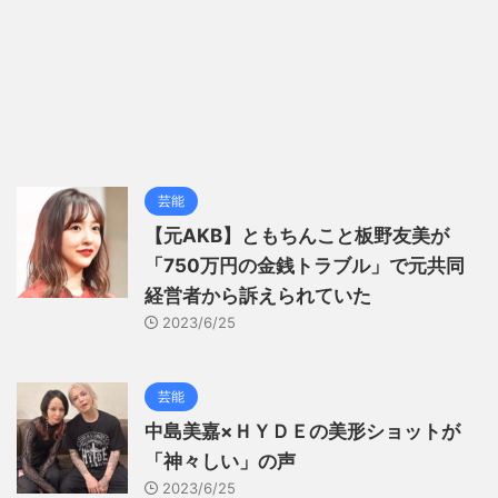
芸能
【元AKB】ともちんこと板野友美が
「750万円の金銭トラブル」で元共同
経営者から訴えられていた
2023/6/25
芸能
中島美嘉×ＨＹＤＥの美形ショットが
「神々しい」の声
2023/6/25