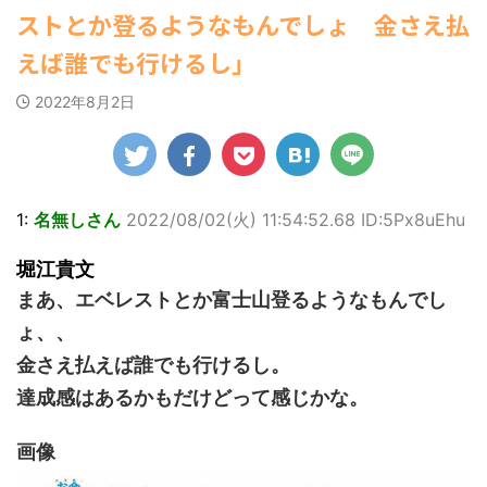
ゆかさんが、6月
ビキニ姿を披露し
マルWeb』のグラ
22:16)
になるニュースまとめアンテナ
(8/29
ストとか登るようなもんでしょ 金さえ払
20日発売のマンガ
勇気を出して白人美女にチン凸し
ました。 「素敵
ビアに初登場し
00:00)
たアジア人短小男♂、爆笑されて... /
誌「週刊ヤングマ
な表情」「セクシ
た。 グラマラスな
【速報】スプラトゥーン公式、謝
えば誰でも行けるし」
にゅーすなう！ まとめアンテナ
ガジン」（講談
罪 / 気になるニュースまとめアンテナ
ーで綺麗」 田中さ
ボディを武器に、
(7/30 22:06)
(8/28 23:50)
社）第29号の表紙
んは桜の花びらの
グラビア界を席巻
海外「日本よ、お前がナンバーワ
2022年8月2日
に登場した。 南さ
絵文字と共に、自
中の本郷。 今回、
Powered by livedoor 相互
ンだ」 熊本地震直後の日本の対... / に
んは2005年10月10
身の写真2枚を公開
サイトには15カッ
ゅーすなう！ まとめアンテナ
(7/30
RSS
日生まれの16歳。
21:56)
しました。 黒っぽ
トが掲載されてお
今年2月に同誌の表
いビキニを着用し
り、ボディライン
Powered by livedoor 相互
紙を飾ったことが
台の上に横たわ
際立つタイトなセ
RSS
話題になり、早く
り、大人っぽい表
クシーニット姿の
1:
名無しさん
2022/08/02(火) 11:54:52.68 ID:5Px8uEhu
も再登場した。
情を見せる姿で
カットから、笑顔
「異例続きの高校1
す。 あらわになっ
キュートなビキ
堀江貴文
年生にグラビア界
た胸元や引き締ま
ニ、迫力バスト目
が揺れた！！」と
った腹筋など、美
を引くランジェリ
まあ、エベレストとか富士山登るようなもんでし
紹介され、水着姿
しいボディがとて
ー姿のカットなど
ょ、、
を披露した。 ...
もセクシーです
盛りだくさんの内
ね。 2枚目はモノ
容となっている。
金さえ払えば誰でも行けるし。
クロショット ...
http://www.rbbto
達成感はあるかもだけどって感じかな。
da ...
画像