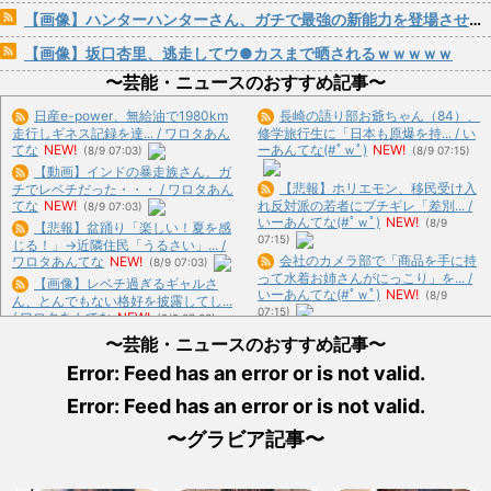
【画像】ハンターハンターさん、ガチで最強の新能力を登場させてしまうｗｗｗｗｗｗｗ
【画像】坂口杏里、逃走してウ●カスまで晒されるｗｗｗｗｗ
〜芸能・ニュースのおすすめ記事〜
日産e-power、無給油で1980km
長崎の語り部お爺ちゃん（84）、
走行しギネス記録を達... / ワロタあん
修学旅行生に「日本も原爆を持... / い
てな
NEW!
ーあんてな(#ﾟｗﾟ)
NEW!
(8/9 07:03)
(8/9 07:15)
【動画】インドの暴走族さん、ガ
【悲報】ホリエモン、移民受け入
チでレベチだった・・・ / ワロタあん
てな
NEW!
れ反対派の若者にブチギレ「差別... /
(8/9 07:03)
いーあんてな(#ﾟｗﾟ)
NEW!
(8/9
【悲報】盆踊り「楽しい！夏を感
07:15)
じる！」→近隣住民「うるさい」... /
会社のカメラ部で「商品を手に持
ワロタあんてな
NEW!
(8/9 07:03)
って水着お姉さんがにっこり」を... /
【画像】レベチ過ぎるギャルさ
いーあんてな(#ﾟｗﾟ)
NEW!
(8/9
ん、とんでもない格好を披露してし...
07:15)
/ ワロタあんてな
NEW!
(8/9 07:03)
昭和を代表する女優の晩年があま
〜芸能・ニュースのおすすめ記事〜
りにも寂しすぎる！と話題に、自... /
【悲報】高市内閣、消費税1％表
いーあんてな(#ﾟｗﾟ)
NEW!
(8/9
Error: Feed has an error or is not valid.
明でも支持率下落 →ついに６割... / ワ
07:15)
ロタあんてな
NEW!
(8/9 07:03)
Error: Feed has an error or is not valid.
熊本県知事「報道に強い不満・苦
マジでこれだけは日本製じゃない
情が寄せられている」→TBSの... / い
とダメな物 、ガチで何がある？ / お
〜グラビア記事〜
ーあんてな(#ﾟｗﾟ)
NEW!
(8/9 07:15)
まとめ : おすすめ
NEW!
(8/9 06:07)
映画『8番出口』が金曜ロードシ
【言うて人手不足だし？】未経験