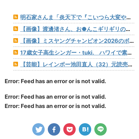
明石家さんま「炎天下で『こいつら大変やなぁ』というのが高校野球の良さ。暑さ対策はいらない」
【画像】渡邊渚さん、お●んこギリギリの水着着ててワロタ
【画像】ミスヤングチャンピオン2026のボーイッシュお胸www
17歳女子高生シンガー・tuki. ハワイで素顔以外ほぼ全部出し 「隠しきれない美貌」とSNSざわつく
【芸能】レインボー池田直人（32）元読売テレビ・佐藤佳奈アナが結婚
Error: Feed has an error or is not valid.
Error: Feed has an error or is not valid.
Error: Feed has an error or is not valid.