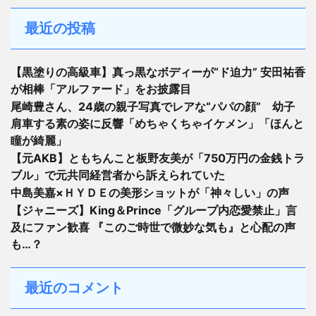
最近の投稿
【黒塗りの高級車】真っ黒なボディーが“ド迫力” 安田祐香
が相棒「アルファード」をお披露目
尾崎豊さん、24歳の親子写真でレアな“パパの顔” 幼子
肩車する素の姿に反響「めちゃくちゃイケメン」「ほんと
瞳が綺麗」
【元AKB】ともちんこと板野友美が「750万円の金銭トラ
ブル」で元共同経営者から訴えられていた
中島美嘉×ＨＹＤＥの美形ショットが「神々しい」の声
【ジャニーズ】King＆Prince「グループ内恋愛禁止」言
及にファン歓喜 『このご時世で微妙な気も』と心配の声
も…？
最近のコメント