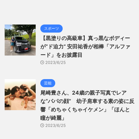
スポーツ
【黒塗りの高級車】真っ黒なボディー
が“ド迫力” 安田祐香が相棒「アルファ
ード」をお披露目
2023/6/25
芸能
尾崎豊さん、24歳の親子写真でレア
な“パパの顔” 幼子肩車する素の姿に反
響「めちゃくちゃイケメン」「ほんと
瞳が綺麗」
2023/6/25