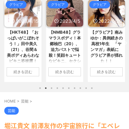
ョーにて放送 / 5chまとめMAP(総
から「エンジニア」になるという... /
グラビア
グラビア
グラビア
合)
NEW!
(8/9 07:11)
おまとめ : おすすめ
NEW!
(8/9 05:55)
小学館、「マンガワン」とは別の
大問題が判明してしまう… / 5chまと
ワイ、おっさんと道路上でトラブ
めMAP(総合)
NEW!
2023/4/15
2023/4/5
2022/6/20
(8/9 07:03)
ルになり人生で初めてお巡りさん... /
「抜くに抜けない……」自転車の
おまとめ : おすすめ
NEW!
(8/9 05:35)
青切符導入で”車道ハミ出し”が... /
【HKT48】「お
【NMB48】グラ
【グラビア】南み
5chまとめMAP(総合)
NEW!
(8/9
【悲報】ジャンポケ斉藤の妻、夫
っぱいがこぼれそ
マラスボディ！本
ゆか：異例続きの
06:39)
の求刑7年翌日にInstagr... / おまとめ :
う！」田中美久
郷柚巴（20）、
高校1年生 「ヤ
【速報】ホ軍の村上宗隆、2試合
おすすめ
NEW!
(8/9 05:31)
（21）、谷間＆
迫力バストで悩
ンマガ」表紙に
連続の26号‼ / 5chまとめMAP(総
二郎「ニンニク入れていいです
合)
NEW!
(8/9 06:31)
美ボディあらわな
殺！笑顔キュート
グラビア界が揺れ
か？」客「全部普通で」二郎「ニン...
【驚愕】小川淳也さん、演説
/ おまとめ : おすすめ
NEW!
(8/9
ビキニ姿披露！
なビキニ、セクシ
た！！
で“自党の大失態”を漏らした結果→...
05:31)
「えっちいすぎ
ーニット、ランジ
/ 5chまとめMAP(総合)
NEW!
(8/9
1: 名無しさん
【信長の野望・新生】米問屋をど
続きを読む
続きを読む
続きを読む
る」絶賛の声殺到
ェリー姿披露
06:27)
ういう時にどこに建てるのかわか... /
2022/06/20(月)
海外「日本よ、お前がナンバーワ
気になるニュースまとめアンテナ
06:20:03.89
1: 名無しさん
1: 名無しさん
ンだ」 熊本地震直後の日本の対... / に
(8/29 00:02)
ID:CAP_USER9
2023/04/11(火)
2023/04/01(土)
ゅーすなう！ まとめアンテナ
(7/30
安倍国葬たったの2.5億円に批判
2022年06月20日
17:43:06.69
10:27:25.60
22:36)
してる奴らって幾らならOKな... / 気に
「週刊ヤングマガ
【画像】おまえらこういう地雷系
ID:vA5FbvwN9
ID:cwXm/rtE9
なるニュースまとめアンテナ
(8/29
HOME
>
芸能
>
の女子高生って好きじゃないの？ / に
ジン」第29号の表
00:00)
HKT48の田中美久
NMB48の本郷柚巴
ゅーすなう！ まとめアンテナ
(7/30
【悲報】乃木中３０ｔｈヒット祈
紙に登場した南み
さんは4月8日、自
が、漫画誌『ヤン
芸能
22:26)
願が死ぬほど / 気になるニュースまと
ゆかさん 1 / 4 アイ
身のInstagramを更
グアニマル』（白
【為替相場】為替介入により一時
めアンテナ
(8/29 00:00)
ドルグループ
新。美しいボディ
泉社）のウェブサ
1ドル157円台 しかし戻しも... / にゅー
【モバマスSS】志希「苺の美味し
堀江貴文 前澤友作の宇宙旅行に「エベレ
「OS☆K」の南み
があらわになった
イト『ヤングアニ
すなう！ まとめアンテナ
(7/30
い食べ方。そして雪美と食べる... / 気