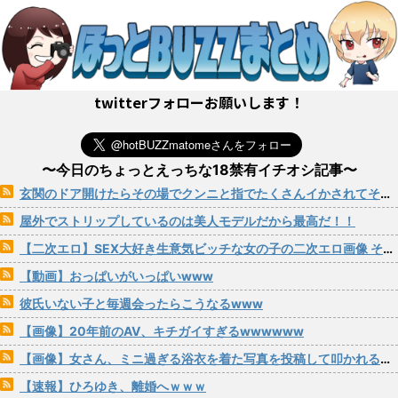
twitterフォローお願いします！
〜今日のちょっとえっちな18禁有イチオシ記事〜
玄関のドア開けたらその場でクンニと指でたくさんイかされてそのままパコられる女の子
屋外でストリップしているのは美人モデルだから最高だ！！
【二次エロ】SEX大好き生意気ビッチな女の子の二次エロ画像 その201
【動画】おっぱいがいっぱいwww
彼氏いない子と毎週会ったらこうなるwww
【画像】20年前のAV、キチガイすぎるwwwwww
【画像】女さん、ミニ過ぎる浴衣を着た写真を投稿して叩かれるｗｗｗｗ
【速報】ひろゆき、離婚へｗｗｗ