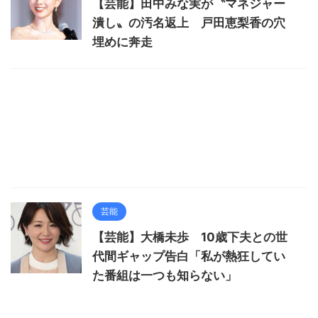
【芸能】田中みな実が〝マネジャー
潰し〟の汚名返上 戸田恵梨香の穴
埋めに奔走
芸能
【芸能】大橋未歩 10歳下夫との世
代間ギャップ告白「私が熱狂してい
た番組は一つも知らない」