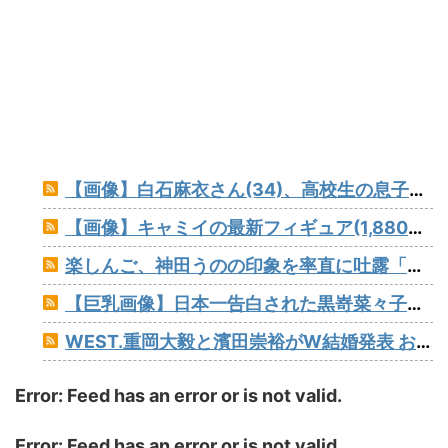
【画像】白石麻衣さん(34)、高校生の息子がいるオカンみたいになってしまう
【画像】キャミイの最新フィギュア(1,88000円)、ガチで作り込みがエグすぎる
楽しんご、神田うのの印象を率直に吐露「あまりにも素っ気ない態度を取られて寂しい」
【巨乳画像】日本一告白された黒嵜菜々子、おっぱい水着グラビアがエッチすぎるwww
WEST.重岡大毅と濱田崇裕がW結婚発表 お相手はともに一般女性 重岡はすでに子供も「尊い」
Error: Feed has an error or is not valid.
Error: Feed has an error or is not valid.