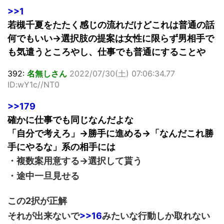
>>1
若槻千夏をたたく感じの流れだけどこれは普通の話
何でもいい→選択肢の提案は女性に限らず男相手で
も気遣うところやし、仕事でも普通にすることや
392:
名無しさん
2022/07/30(土) 07:06:34.77
ID:wY1c//NT0
>>179
確かに仕事でも同じなんだよな
「自分で考えろ」→勝手に進める→「なんだこれ勝
手にやるな」系の相手には
・複数案用意する→選択して貰う
・途中一旦見せる
この2択が正解
それが出来ないで
>>16
みたいな行動しか取れない