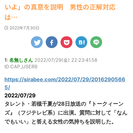
【為替相場】為替介入により一時
ゆかさんが、6月
ビキニ姿を披露し
マルWeb』のグラ
【速報】スプラトゥーン公式、謝
いよ」の真意を説明 男性の正解対応
1ドル157円台 しかし戻しも... / にゅー
20日発売のマンガ
ました。 「素敵
ビアに初登場し
罪 / 気になるニュースまとめアンテナ
すなう！ まとめアンテナ
(7/30
誌「週刊ヤングマ
な表情」「セクシ
た。 グラマラスな
(8/28 23:50)
は…
22:16)
ガジン」（講談
ーで綺麗」 田中さ
ボディを武器に、
勇気を出して白人美女にチン凸し
Powered by livedoor 相互
社）第29号の表紙
んは桜の花びらの
グラビア界を席巻
たアジア人短小男♂、爆笑されて... /
2022年7月30日
RSS
に登場した。 南さ
にゅーすなう！ まとめアンテナ
絵文字と共に、自
中の本郷。 今回、
(7/30 22:06)
んは2005年10月10
身の写真2枚を公開
サイトには15カッ
海外「日本よ、お前がナンバーワ
日生まれの16歳。
しました。 黒っぽ
トが掲載されてお
ンだ」 熊本地震直後の日本の対... / に
今年2月に同誌の表
いビキニを着用し
り、ボディライン
ゅーすなう！ まとめアンテナ
(7/30
紙を飾ったことが
台の上に横たわ
際立つタイトなセ
21:56)
話題になり、早く
り、大人っぽい表
クシーニット姿の
1:
名無しさん
2022/07/29(金) 22:23:41.58
Powered by livedoor 相互
も再登場した。
情を見せる姿で
カットから、笑顔
ID:CAP_USER9
RSS
「異例続きの高校1
す。 あらわになっ
キュートなビキ
年生にグラビア界
た胸元や引き締ま
ニ、迫力バスト目
https://sirabee.com/2022/07/29/2016290566
が揺れた！！」と
った腹筋など、美
を引くランジェリ
紹介され、水着姿
しいボディがとて
ー姿のカットなど
5/
を披露した。 ...
もセクシーです
盛りだくさんの内
2022/07/29
ね。 2枚目はモノ
容となっている。
タレント・若槻千夏が28日放送の『トークィーン
クロショット ...
http://www.rbbto
da ...
ズ』（フジテレビ系）に出演。質問に対して「なん
でもいい」と答える女性の気持ちを説明した。