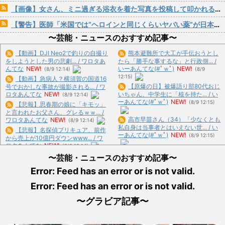
【画像】女さん、ミニ過ぎる浴衣を着た写真を投稿して叩かれるｗｗｗｗ
【警告】医師「米国では”ヘロインと同じくらいヤバい薬”が日本では平気で処方されてる」
〜芸能・ニュースのおすすめ記事〜
【動画】DJI Neo2で釣りの自撮り
熊本避難所で大工が手伝おうとし
をしようとした男の悲劇... / ワロタあ
たら「勝手な事するな」と行政側... /
んてな
NEW!
いーあんてな(#ﾟｗﾟ)
NEW!
(8/9 12:14)
(8/9
12:15)
【動画】急病人？横須賀の国道16
【原爆の日】被爆語り部80代おじ
号でおかしな事故が撮影される... / ワ
ロタあんてな
NEW!
いちゃん、中学生に「核を持た... / い
(8/9 12:14)
ーあんてな(#ﾟｗﾟ)
NEW!
(8/9 12:15)
【悲報】思春期の娘に「キモッ」
と言われたお父さん、グレるｗｗ... /
高市早苗さん（34）「少なくとも
ワロタあんてな
NEW!
(8/9 12:14)
私自身は当事者とはいえない世... / い
【悲報】名探偵プリキュア、前作
ーあんてな(#ﾟｗﾟ)
NEW!
(8/9 12:15)
から売上が10億円ダウンwww... / ワ
ロタあんてな
NEW!
(8/9 12:14)
【悲報】国民民主党代表選、玉木
【えぇ…】シャインマスカット約
〜芸能・ニュースのおすすめ記事〜
雄一郎氏と30歳若手の一騎打ち... / い
200房を盗んだ男の自宅を調べ... / ワ
ーあんてな(#ﾟｗﾟ)
NEW!
(8/9 12:15)
Error: Feed has an error or is not valid.
ロタあんてな
NEW!
(8/9 12:14)
【ネット史】「鏡の中のアクトレ
Error: Feed has an error or is not valid.
「アニソン盆祭りで日本の品格が
ス事件」夫は正しかったのに、な... /
落ちた」と酷評した元女優、「あ... /
おまとめ : おすすめ
NEW!
(8/9 11:17)
〜グラビア記事〜
いーあんてな(#ﾟｗﾟ)
NEW!
(8/9
12:15)
【悲報】恋人がいる率、ちょっと
【現場ルポ】夏の風物詩が喰い物
異常 / おまとめ : おすすめ
NEW!
(8/9