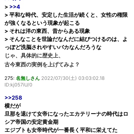
>
>>4
> 平和な時代、安定した生活が続くと、女性の権限
が強くなるという現象が起こる
> それは洋の東西、昔からある現象
> そんなことを世論だなんだに結びつけるのは、よ
っぽど洗脳されやすいバカなんだろうな
じゃ、具体的に歴史上、
古今東西の実例を上げてみよ？
275:
名無しさん
2022/07/30(土) 03:03:02.18
ID:kj057iU/0
>>258
横だが
旦那を退けて女帝になったエカテリーナの時代はロ
シア帝国の安定黄金期
エジプトも女帝時代が一番長く平和に栄えてた