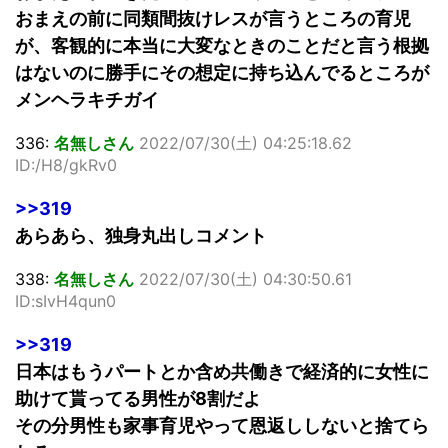
おまえの前に同類間抜けレスが言うところの育児
が、客観的に本当に大変なときのことだと言う根拠
はないのに勝手にその想定に持ち込んでるところが
メンヘラキチガイ
336:
名無しさん
2022/07/30(土) 04:25:18.62
ID:/H8/gkRv0
>>319
あらあら、独身丸出しコメント
338:
名無しさん
2022/07/30(土) 04:30:50.61
ID:sIvH4qun0
>>319
日本はもうパートとか含め共働きで経済的に女性に
助けて貰ってる男性が8割だよ
その分男性も家事育児やって恩返ししないと捨てら