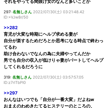
それをやってる間抜け女のなんと多いことか
297:
名無しさん
2022/07/30(土) 03:21:48.42
ID:+VJw8r/50
>>282
育児が大変な時期にヘルプ求める妻が
自分が楽するためだろとか思考になる時点で終わっ
てるわ
助け合わないでなんの為に夫婦やってんだか
男でも自分の収入が低けりゃ妻がパートしてヘルプ
してくれるだろうに
319:
名無しさん
2022/07/30(土) 03:57:57.05
ID:z7rITbPI0
>>297
おんなはいつでも「自分が一番大変」だよねw
おまえのわめきたてるヒステリーのところの、