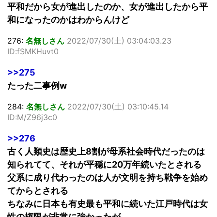
平和だから女が進出したのか、女が進出したから平
和になったのかはわからんけど
276:
名無しさん
2022/07/30(土) 03:04:03.23
ID:fSMKHuvt0
>>275
たった二事例w
284:
名無しさん
2022/07/30(土) 03:10:45.14
ID:M/Z96j3c0
>>276
古く人類史は歴史上8割が母系社会時代だったのは
知られてて、それが平穏に20万年続いたとされる
父系に成り代わったのは人が文明を持ち戦争を始め
てからとされる
ちなみに日本も有史最も平和に続いた江戸時代は女
性の権限が非常に強かったが、