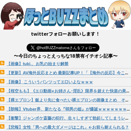
twitterフォローお願いします！
〜今日のちょっとえっちな18禁有イチオシ記事〜
【画像】tuki.、お乳の始まり解禁
【更新】AV海外反応まとめ 最新記事UP！「【海外の反応】今この子に夢中になってるやつ他にいる？俺だけじゃないはず」など2本！
【画像】 こういうパンツってエ□いよなｗｗｗ
【桜空もも】《エロ動画×お姉さん･淫乱》限界を超えた快楽の果てに訪れた常識を覆す奇跡のトランス絶頂FUCK
【裸エプロン】飯より先に食べたい裸エプロンの画像まとめ その14【二次画像】
【朗報】Vtuber界、新たなる『弱男の姫』が爆誕ｗｗｗｗｗｗｗｗｗｗｗ
【衝撃】ジャンポケ斎藤の犯行、生々しすぎて勃起してしまうレベルｗｗｗｗｗ
【悲報】女性「男への最大ダメージはこれ」←お前ら耐えられる？