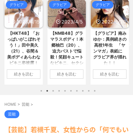
に…隅田川花火大会で暗躍した中... /
11:05)
グラビア
グラビア
グラビア
5chまとめMAP(総合)
NEW!
(8/9
女さん、正論「30過ぎた独身男っ
12:15)
て20くらいのまま精神年齢が... / おま
【悲報】ワイ「半沢直樹みたいな
とめ : おすすめ
NEW!
(8/9 10:45)
銀行員カッコいい」銀行員の友人... /
2023/4/15
2023/4/5
2022/6/20
【悲報】電車乗り込みぼく「お
5chまとめMAP(総合)
NEW!
(8/9
っ、可愛いミニスカＯＬちゃんの隣...
12:13)
【HKT48】「お
【NMB48】グラ
【グラビア】南み
/ おまとめ : おすすめ
NEW!
(8/9
【話題】ひろゆき氏が考える『貧
10:41)
っぱいがこぼれそ
マラスボディ！本
ゆか：異例続きの
乏人が多い』男性の特徴とは？ / 5ch
【画像】セブンイレブンのバイト
う！」田中美久
郷柚巴（20）、
高校1年生 「ヤ
まとめMAP(総合)
NEW!
(8/9 12:09)
「AIにちいかわの画像を食わせ... / お
（21）、谷間＆
迫力バストで悩
ンマガ」表紙に
まとめ : おすすめ
NEW!
(8/9 10:41)
尾田栄一郎「数字で一番になって
美ボディあらわな
殺！笑顔キュート
グラビア界が揺れ
しまったから目指す目標がない！... /
ビキニ姿披露！
なビキニ、セクシ
た！！
【信長の野望・新生】米問屋をど
5chまとめMAP(総合)
NEW!
(8/9
ういう時にどこに建てるのかわか... /
「えっちいすぎ
ーニット、ランジ
11:41)
1: 名無しさん
気になるニュースまとめアンテナ
続きを読む
続きを読む
続きを読む
る」絶賛の声殺到
ェリー姿披露
カードゲーム黎明期にポケカや
2022/06/20(月)
(8/29 00:02)
MTGと並んで大人気だったという... /
安倍国葬たったの2.5億円に批判
06:20:03.89
1: 名無しさん
1: 名無しさん
5chまとめMAP(総合)
NEW!
(8/9
してる奴らって幾らならOKな... / 気に
ID:CAP_USER9
11:37)
2023/04/11(火)
2023/04/01(土)
なるニュースまとめアンテナ
(8/29
海外「日本よ、お前がナンバーワ
2022年06月20日
17:43:06.69
10:27:25.60
00:00)
ンだ」 熊本地震直後の日本の対... / に
「週刊ヤングマガ
ID:vA5FbvwN9
ID:cwXm/rtE9
【悲報】乃木中３０ｔｈヒット祈
ゅーすなう！ まとめアンテナ
HOME
>
芸能
>
(7/30
ジン」第29号の表
HKT48の田中美久
NMB48の本郷柚巴
願が死ぬほど / 気になるニュースまと
22:36)
紙に登場した南み
めアンテナ
さんは4月8日、自
が、漫画誌『ヤン
(8/29 00:00)
【画像】おまえらこういう地雷系
芸能
ゆかさん 1 / 4 アイ
【モバマスSS】志希「苺の美味し
身のInstagramを更
グアニマル』（白
の女子高生って好きじゃないの？ / に
い食べ方。そして雪美と食べる... / 気
ドルグループ
新。美しいボディ
泉社）のウェブサ
ゅーすなう！ まとめアンテナ
(7/30
【芸能】若槻千夏、女性からの「何でもい
になるニュースまとめアンテナ
(8/29
「OS☆K」の南み
22:26)
があらわになった
イト『ヤングアニ
00:00)