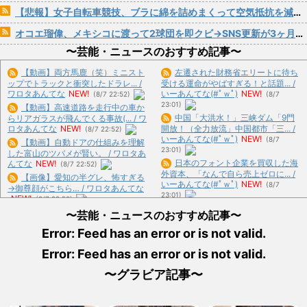
【悲報】女子自転車競技、ブラに綿を詰めまくって空気抵抗を減らすチート技が発覚ｗｗｗ
オコエ瑠偉、メキシコに渡って2球団を即クビ→SNS更新が3ヶ月間止まって消息不明に
〜芸能・ニュースのおすすめ記事〜
【動画】両方馬鹿（笑）ミニスト
左遷された財務省エリートに待ち
ップでトラックと衝突したドラレ... /
受ける運命がやばすぎる！と話題... /
ワロタあんてな
NEW!
いーあんてな(#ﾟｗﾟ)
NEW!
(8/7 22:52)
(8/7
23:01)
【動画】高速道路を走行中の車か
中国「大洪水！」三峡ダム「9門
らリアガラスが飛んでくる事故(... / ワ
ロタあんてな
NEW!
開放！（全力放流」中国都市「三... /
(8/7 22:52)
いーあんてな(#ﾟｗﾟ)
NEW!
(8/7
【動画】自動ドアの仕組みを理解
23:01)
した富山のツバメが賢い。 / ワロタあ
日本のフォント企業を買収した海
んてな
NEW!
(8/7 22:52)
外資本、「なんで自ら売上ゼロに... /
【画像】愛知の半グレ、怖すぎる
いーあんてな(#ﾟｗﾟ)
NEW!
(8/7
→御尊顔がこちら… / ワロタあんてな
23:01)
NEW!
(8/7 22:52)
中国「衝突事故！（2025年」中
【驚愕】マチアプで会った外国人
〜芸能・ニュースのおすすめ記事〜
国軍と中国海警局「ﾌｨﾘﾋﾟ... / いーあ
からまさかの『こう』言われたん... /
んてな(#ﾟｗﾟ)
NEW!
(8/7 23:01)
Error: Feed has an error or is not valid.
ワロタあんてな
NEW!
(8/7 22:52)
中国「大洪水！」三峡ダム「決壊
【画像】ココリコ田中「あかん、
Error: Feed has an error or is not valid.
危機」台風13号「三峡直撃確定... / い
浜田メッチャ腹立つ奴やなぁ･･... / お
ーあんてな(#ﾟｗﾟ)
NEW!
(8/7 23:01)
まとめ : おすすめ
NEW!
(8/7 21:29)
〜グラビア記事〜
韓国人「アメリカでビッグフット
【朗報】本田望結、久しぶりにセ
が発見されました」 / 5chまとめ
クシー投稿！やっぱりお胸がでか... /