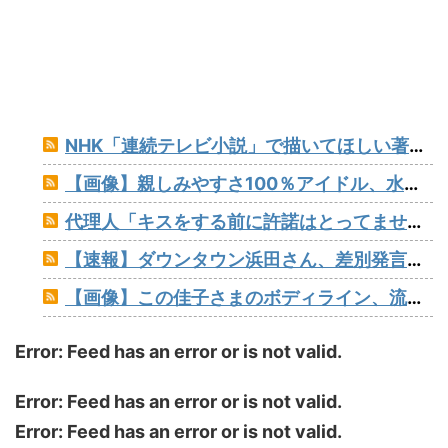
NHK「連続テレビ小説」で描いてほしい著名人【朝ドラ】
【画像】親しみやすさ100％アイドル、水着グラビアでセクシー撮wwwアプガ鍛治島彩、「週刊プレイボーイ」で美スタイルを大解放！！！
代理人「キスをする前に許諾はとってませんね？」ジャンポケ斎藤「今までこれからキスしますなんて宣言することなかったので」
【速報】ダウンタウン浜田さん、差別発言と受け取られる一言で炎上www
【画像】この佳子さまのボディライン、流石にエチエチすぎやろ！
Error: Feed has an error or is not valid.
Error: Feed has an error or is not valid.
Error: Feed has an error or is not valid.