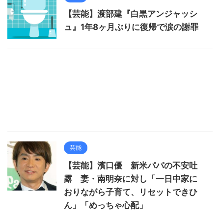
【芸能】渡部建『白黒アンジャッシ
ュ』1年8ヶ月ぶりに復帰で涙の謝罪
芸能
【芸能】濱口優 新米パパの不安吐
露 妻・南明奈に対し「一日中家に
おりながら子育て、リセットできひ
ん」「めっちゃ心配」