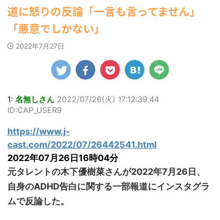
ゆかさんが、6月
ビキニ姿を披露し
マルWeb』のグラ
勇気を出して白人美女にチン凸し
00:00)
道に怒りの反論「一言も言ってません」
20日発売のマンガ
ました。 「素敵
ビアに初登場し
たアジア人短小男♂、爆笑されて... /
【速報】スプラトゥーン公式、謝
にゅーすなう！ まとめアンテナ
誌「週刊ヤングマ
な表情」「セクシ
た。 グラマラスな
罪 / 気になるニュースまとめアンテナ
「悪意でしかない」
(7/30 22:06)
ガジン」（講談
ーで綺麗」 田中さ
ボディを武器に、
(8/28 23:50)
海外「日本よ、お前がナンバーワ
社）第29号の表紙
んは桜の花びらの
グラビア界を席巻
Powered by livedoor 相互
ンだ」 熊本地震直後の日本の対... / に
2022年7月27日
に登場した。 南さ
絵文字と共に、自
中の本郷。 今回、
ゅーすなう！ まとめアンテナ
(7/30
RSS
んは2005年10月10
身の写真2枚を公開
サイトには15カッ
21:56)
日生まれの16歳。
しました。 黒っぽ
トが掲載されてお
Powered by livedoor 相互
今年2月に同誌の表
いビキニを着用し
り、ボディライン
RSS
紙を飾ったことが
台の上に横たわ
際立つタイトなセ
話題になり、早く
り、大人っぽい表
クシーニット姿の
1:
名無しさん
2022/07/26(火) 17:12:39.44
も再登場した。
情を見せる姿で
カットから、笑顔
ID:CAP_USER9
「異例続きの高校1
す。 あらわになっ
キュートなビキ
年生にグラビア界
た胸元や引き締ま
ニ、迫力バスト目
https://www.j-
が揺れた！！」と
った腹筋など、美
を引くランジェリ
紹介され、水着姿
しいボディがとて
ー姿のカットなど
cast.com/2022/07/26442541.html
を披露した。 ...
もセクシーです
盛りだくさんの内
2022年07月26日16時04分
ね。 2枚目はモノ
容となっている。
元タレントの木下優樹菜さんが2022年7月26日、
クロショット ...
http://www.rbbto
da ...
自身のADHD告白に関する一部報道にインスタグラ
ムで反論した。