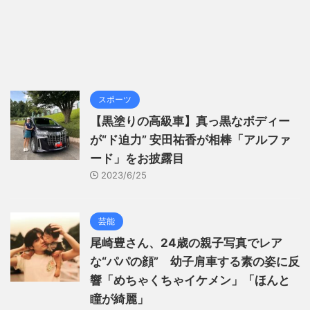
スポーツ
【黒塗りの高級車】真っ黒なボディー
が“ド迫力” 安田祐香が相棒「アルファ
ード」をお披露目
2023/6/25
芸能
尾崎豊さん、24歳の親子写真でレア
な“パパの顔” 幼子肩車する素の姿に反
響「めちゃくちゃイケメン」「ほんと
瞳が綺麗」