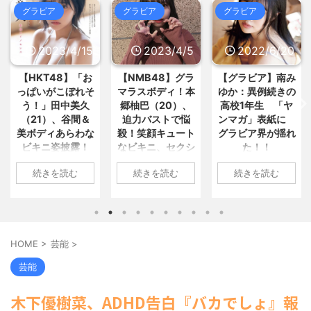
MAP(総合)
NEW!
(8/7 22:59)
おまとめ : おすすめ
NEW!
(8/7 21:29)
グラビア
グラビア
グラビア
【悲報】集英社、わざわざタフを
翻訳し外国に輸出 / 5chまとめ
【画像】創価大学の女子大生、エ
MAP(総合)
NEW!
(8/7 22:35)
ッッッッッッッッッッッッッッッ... /
2023/4/15
2023/4/5
2022/6/20
【マジかよ】FF7リバース「大量
おまとめ : おすすめ
NEW!
(8/7 20:27)
のミニゲームやコンテンツでユ... /
5chまとめMAP(総合)
NEW!
(8/7
【衝撃画像】イキリたい年頃の中
【HKT48】「お
【NMB48】グラ
【グラビア】南み
22:25)
学生、和彫を入れて人生終了⇒！... /
っぱいがこぼれそ
マラスボディ！本
ゆか：異例続きの
コメダ珈琲「量多いです、客層い
おまとめ : おすすめ
NEW!
(8/7 20:27)
う！」田中美久
郷柚巴（20）、
高校1年生 「ヤ
いです、量多いです」←こいつの... /
（21）、谷間＆
迫力バストで悩
ンマガ」表紙に
5chまとめMAP(総合)
NEW!
(8/7
【画像】風呂上がりの柿、えっち
22:23)
美ボディあらわな
殺！笑顔キュート
グラビア界が揺れ
すぎる♡♡♡♡♡♡♡♡♡ / おまとめ
【社会】熊本地震、避難者の食生
: おすすめ
(8/7 19:25)
ビキニ姿披露！
なビキニ、セクシ
た！！
活の実態とは？ / 5chまとめMAP(総
【信長の野望・新生】米問屋をど
「えっちいすぎ
ーニット、ランジ
合)
NEW!
(8/7 22:13)
1: 名無しさん
ういう時にどこに建てるのかわか... /
続きを読む
続きを読む
続きを読む
る」絶賛の声殺到
ェリー姿披露
海外「日本よ、お前がナンバーワ
気になるニュースまとめアンテナ
2022/06/20(月)
ンだ」 熊本地震直後の日本の対... / に
(8/29 00:02)
06:20:03.89
1: 名無しさん
1: 名無しさん
ゅーすなう！ まとめアンテナ
(7/30
安倍国葬たったの2.5億円に批判
ID:CAP_USER9
2023/04/11(火)
2023/04/01(土)
22:36)
してる奴らって幾らならOKな... / 気に
2022年06月20日
17:43:06.69
10:27:25.60
【画像】おまえらこういう地雷系
なるニュースまとめアンテナ
(8/29
「週刊ヤングマガ
ID:vA5FbvwN9
ID:cwXm/rtE9
の女子高生って好きじゃないの？ / に
00:00)
HOME
>
芸能
>
ゅーすなう！ まとめアンテナ
ジン」第29号の表
(7/30
HKT48の田中美久
NMB48の本郷柚巴
【悲報】乃木中３０ｔｈヒット祈
22:26)
紙に登場した南み
願が死ぬほど / 気になるニュースまと
さんは4月8日、自
が、漫画誌『ヤン
芸能
【為替相場】為替介入により一時
めアンテナ
(8/29 00:00)
ゆかさん 1 / 4 アイ
身のInstagramを更
グアニマル』（白
1ドル157円台 しかし戻しも... / にゅー
【モバマスSS】志希「苺の美味し
ドルグループ
新。美しいボディ
泉社）のウェブサ
すなう！ まとめアンテナ
(7/30
木下優樹菜、ADHD告白『バカでしょ』報
い食べ方。そして雪美と食べる... / 気
「OS☆K」の南み
があらわになった
イト『ヤングアニ
22:16)
になるニュースまとめアンテナ
(8/29