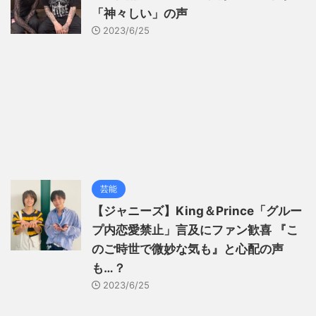
「神々しい」の声
2023/6/25
芸能
【ジャニーズ】King＆Prince「グルー
プ内恋愛禁止」言及にファン歓喜 『こ
のご時世で微妙な気も』と心配の声
も…？
2023/6/25