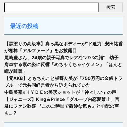
検索
最近の投稿
【黒塗りの高級車】真っ黒なボディーが“ド迫力” 安田祐香
が相棒「アルファード」をお披露目
尾崎豊さん、24歳の親子写真でレアな“パパの顔” 幼子
肩車する素の姿に反響「めちゃくちゃイケメン」「ほんと
瞳が綺麗」
【元AKB】ともちんこと板野友美が「750万円の金銭トラ
ブル」で元共同経営者から訴えられていた
中島美嘉×ＨＹＤＥの美形ショットが「神々しい」の声
【ジャニーズ】King＆Prince「グループ内恋愛禁止」言
及にファン歓喜 『このご時世で微妙な気も』と心配の声
も…？