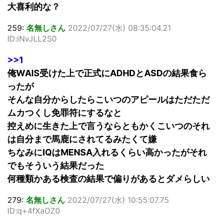
大喜利的な？
259:
名無しさん
2022/07/27(水) 08:35:04.21
ID:iNvJLL2S0
>>1
俺WAIS受けた上で正式にADHDとASDの結果食ら
ったが
そんな自分からしたらこいつのアピールはただただ
ムカつくし免罪符にするなと
控えめに生きた上で言うならともかくこいつのそれ
は自分まで馬鹿にされてるみたくて嫌
ちなみにIQはMENSA入れるくらい高かったがそれ
でもそういう結果だった
何種類かある検査の結果で偏りがあるとダメらしい
279:
名無しさん
2022/07/27(水) 10:55:07.75
ID:q+4fXaOZ0