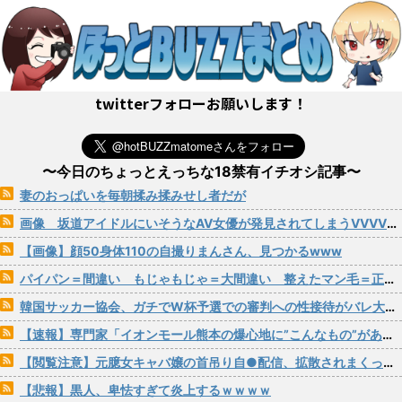
twitterフォローお願いします！
〜今日のちょっとえっちな18禁有イチオシ記事〜
妻のおっぱいを毎朝揉み揉みせし者だが
画像 坂道アイドルにいそうなAV女優が発見されてしまうVVVVVVVVVVVVVVVVVVVVVVVVVV
【画像】顔50身体110の自撮りまんさん、見つかるwww
パイパン＝間違い もじゃもじゃ＝大間違い 整えたマン毛＝正解！
韓国サッカー協会、ガチでW杯予選での審判への性接待がバレ大炎上大騒ぎにwww
【速報】専門家「イオンモール熊本の爆心地に”こんなもの”があったんだけど…」
【閲覧注意】元臆女キャバ嬢の首吊り自●配信、拡散されまくって終わるｗｗｗｗｗｗｗ
【悲報】黒人、卑怯すぎて炎上するｗｗｗｗ