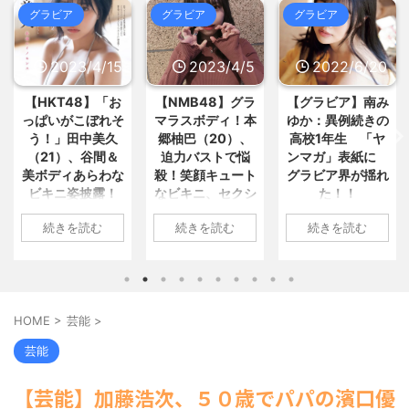
5chまとめMAP(総合)
NEW!
(8/7
グラビア
グラビア
グラビア
20:33)
【愕然】妻「夫から知らないシャ
【仰天】「選挙公約です
ンプーの匂いがする！変な店に行... /
が、、、?」高市総理、減税に難色を
おまとめ : おすすめ
(8/7 18:23)
示し... / 5chまとめMAP(総合)
NEW!
2023/4/15
2023/4/5
2022/6/20
【画像】赤ちゃんを遺棄して逮捕
(8/7 20:15)
の女さん(23)、公表された美... / おま
【国際】中国製ルーター20機種で
【HKT48】「お
【NMB48】グラ
【グラビア】南み
とめ : おすすめ
(8/7 18:23)
情報盗むためのバックドア見つ... /
っぱいがこぼれそ
マラスボディ！本
ゆか：異例続きの
【画像】家入レオさん、想像以上
5chまとめMAP(総合)
NEW!
(8/7
にヤバいことになってる…多分想... /
う！」田中美久
郷柚巴（20）、
高校1年生 「ヤ
19:21)
おまとめ : おすすめ
(8/7 17:21)
接客業してると「本物のクズ」に
（21）、谷間＆
迫力バストで悩
ンマガ」表紙に
【信長の野望・新生】米問屋をど
出会えるよな / 5chまとめMAP(総
美ボディあらわな
殺！笑顔キュート
グラビア界が揺れ
ういう時にどこに建てるのかわか... /
合)
NEW!
(8/7 19:07)
ビキニ姿披露！
なビキニ、セクシ
た！！
気になるニュースまとめアンテナ
【水戸地検】覚醒剤密輸容疑のカ
「えっちいすぎ
ーニット、ランジ
(8/29 00:02)
ンボジア人を不起訴処分 / 5chまとめ
1: 名無しさん
安倍国葬たったの2.5億円に批判
続きを読む
続きを読む
続きを読む
る」絶賛の声殺到
ェリー姿披露
MAP(総合)
(8/7 18:17)
2022/06/20(月)
してる奴らって幾らならOKな... / 気に
海外「日本よ、お前がナンバーワ
06:20:03.89
なるニュースまとめアンテナ
1: 名無しさん
1: 名無しさん
(8/29
ンだ」 熊本地震直後の日本の対... / に
00:00)
ID:CAP_USER9
2023/04/11(火)
2023/04/01(土)
ゅーすなう！ まとめアンテナ
(7/30
【悲報】乃木中３０ｔｈヒット祈
2022年06月20日
17:43:06.69
10:27:25.60
22:36)
願が死ぬほど / 気になるニュースまと
「週刊ヤングマガ
【画像】おまえらこういう地雷系
ID:vA5FbvwN9
ID:cwXm/rtE9
めアンテナ
(8/29 00:00)
HOME
>
芸能
>
の女子高生って好きじゃないの？ / に
ジン」第29号の表
HKT48の田中美久
NMB48の本郷柚巴
【モバマスSS】志希「苺の美味し
ゅーすなう！ まとめアンテナ
(7/30
紙に登場した南み
さんは4月8日、自
が、漫画誌『ヤン
い食べ方。そして雪美と食べる... / 気
芸能
22:26)
ゆかさん 1 / 4 アイ
身のInstagramを更
グアニマル』（白
になるニュースまとめアンテナ
(8/29
【為替相場】為替介入により一時
ドルグループ
00:00)
新。美しいボディ
泉社）のウェブサ
1ドル157円台 しかし戻しも... / にゅー
【芸能】加藤浩次、５０歳でパパの濱口優
【速報】スプラトゥーン公式、謝
「OS☆K」の南み
があらわになった
イト『ヤングアニ
すなう！ まとめアンテナ
(7/30
罪 / 気になるニュースまとめアンテナ