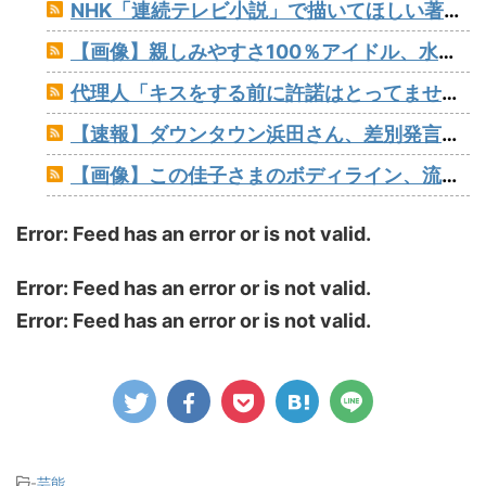
NHK「連続テレビ小説」で描いてほしい著名人【朝ドラ】
【画像】親しみやすさ100％アイドル、水着グラビアでセクシー撮wwwアプガ鍛治島彩、「週刊プレイボーイ」で美スタイルを大解放！！！
代理人「キスをする前に許諾はとってませんね？」ジャンポケ斎藤「今までこれからキスしますなんて宣言することなかったので」
【速報】ダウンタウン浜田さん、差別発言と受け取られる一言で炎上www
【画像】この佳子さまのボディライン、流石にエチエチすぎやろ！
Error: Feed has an error or is not valid.
Error: Feed has an error or is not valid.
Error: Feed has an error or is not valid.
-
芸能