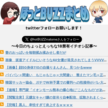
twitterフォローお願いします！
〜今日のちょっとえっちな18禁有イチオシ記事〜
妻のおっぱいを毎朝揉み揉みせし者だが
画像 坂道アイドルにいそうなAV女優が発見されてしまうVVVVVVVVVVVVVVVVVVVVVVVVVV
【画像】顔50身体110の自撮りまんさん、見つかるwww
パイパン＝間違い もじゃもじゃ＝大間違い 整えたマン毛＝正解！
韓国サッカー協会、ガチでW杯予選での審判への性接待がバレ大炎上大騒ぎにwww
【速報】専門家「イオンモール熊本の爆心地に”こんなもの”があったんだけど…」
【閲覧注意】元臆女キャバ嬢の首吊り自●配信、拡散されまくって終わるｗｗｗｗｗｗｗ
【悲報】黒人、卑怯すぎて炎上するｗｗｗｗ