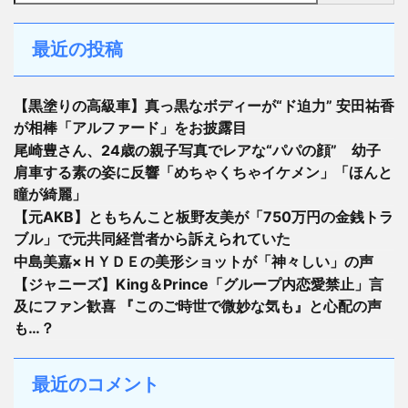
最近の投稿
【黒塗りの高級車】真っ黒なボディーが“ド迫力” 安田祐香
が相棒「アルファード」をお披露目
尾崎豊さん、24歳の親子写真でレアな“パパの顔” 幼子
肩車する素の姿に反響「めちゃくちゃイケメン」「ほんと
瞳が綺麗」
【元AKB】ともちんこと板野友美が「750万円の金銭トラ
ブル」で元共同経営者から訴えられていた
中島美嘉×ＨＹＤＥの美形ショットが「神々しい」の声
【ジャニーズ】King＆Prince「グループ内恋愛禁止」言
及にファン歓喜 『このご時世で微妙な気も』と心配の声
も…？
最近のコメント