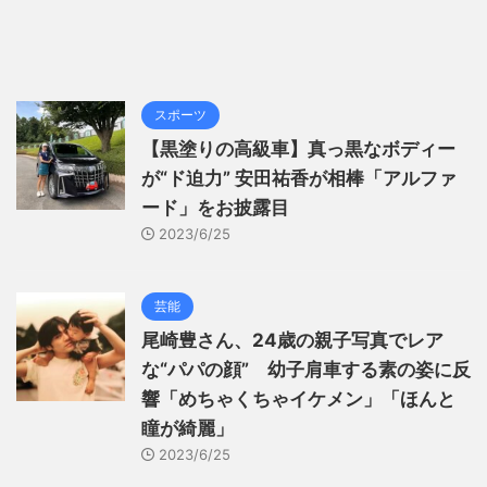
スポーツ
【黒塗りの高級車】真っ黒なボディー
が“ド迫力” 安田祐香が相棒「アルファ
ード」をお披露目
2023/6/25
芸能
尾崎豊さん、24歳の親子写真でレア
な“パパの顔” 幼子肩車する素の姿に反
響「めちゃくちゃイケメン」「ほんと
瞳が綺麗」
2023/6/25