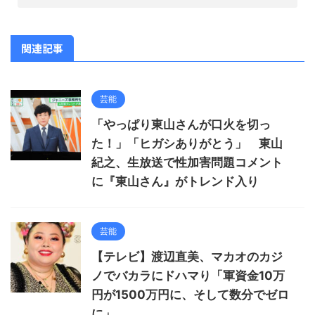
関連記事
芸能
「やっぱり東山さんが口火を切っ
た！」「ヒガシありがとう」 東山
紀之、生放送で性加害問題コメント
に『東山さん』がトレンド入り
芸能
【テレビ】渡辺直美、マカオのカジ
ノでバカラにドハマり「軍資金10万
円が1500万円に、そして数分でゼロ
に」