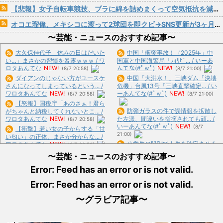
【悲報】女子自転車競技、ブラに綿を詰めまくって空気抵抗を減らすチート技が発覚ｗｗｗ
オコエ瑠偉、メキシコに渡って2球団を即クビ→SNS更新が3ヶ月間止まって消息不明に
〜芸能・ニュースのおすすめ記事〜
大久保佳代子「休みの日はだいた
中国「衝突事故！（2025年」中
い…」まさかの習慣を暴露ｗｗｗ / ワ
国軍と中国海警局「ﾌｨﾘﾋﾟ... / いーあ
ロタあんてな
NEW!
んてな(#ﾟｗﾟ)
NEW!
(8/7 20:58)
(8/7 21:00)
ダイアンのじゃない方がユースケ
中国「大洪水！」三峡ダム「決壊
さんになってしまっているという... /
危機」台風13号「三峡直撃確定... / い
ワロタあんてな
NEW!
ーあんてな(#ﾟｗﾟ)
NEW!
(8/7 20:58)
(8/7 21:00)
【怒報】国税庁「あのさぁ！君ら
防弾ガラスの件で誤情報を拡散し
がちゃんと納税してくれないとこ... /
ワロタあんてな
NEW!
た左派、間違いを指摘されても頑... /
(8/7 20:58)
いーあんてな(#ﾟｗﾟ)
NEW!
(8/7
【衝撃】若い女の子からする「甘
21:00)
い匂い」の正体、まさか分からな... /
小学生の段階で人生を確定させる
ワロタあんてな
NEW!
(8/7 20:58)
ドイツ式の制度、「バカを振い落... /
【鳴潮】Animester「リンネー」
〜芸能・ニュースのおすすめ記事〜
いーあんてな(#ﾟｗﾟ)
NEW!
(8/7
フィギュア【原型公開】 / ワロタあん
21:00)
Error: Feed has an error or is not valid.
てな
NEW!
(8/7 20:58)
反斎藤知事派が本丸に攻め込まれ
【画像】風呂上がりの柿、えっち
Error: Feed has an error or is not valid.
る窮地に突入、「ようやく反撃の... /
すぎる♡♡♡♡♡♡♡♡♡ / おまとめ
いーあんてな(#ﾟｗﾟ)
NEW!
(8/7
: おすすめ
NEW!
(8/7 19:25)
〜グラビア記事〜
21:00)
【画像あり】弊社の女性社員、胸
【芸能】博多大吉、食事中の後輩
を強調しすぎで困るんだがwww / お
の許せない行動を明かす「それは... /
まとめ : おすすめ
NEW!
(8/7 19:25)