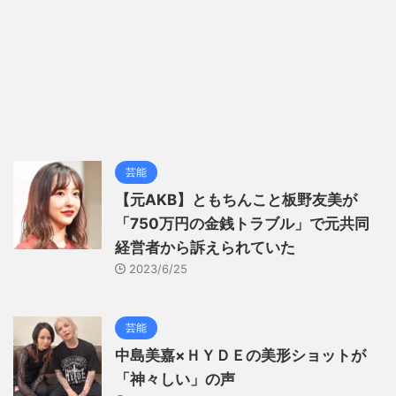
芸能
【元AKB】ともちんこと板野友美が
「750万円の金銭トラブル」で元共同
経営者から訴えられていた
2023/6/25
芸能
中島美嘉×ＨＹＤＥの美形ショットが
「神々しい」の声