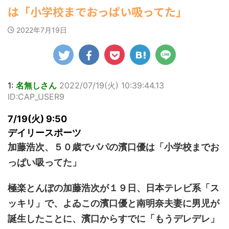
ゆかさんが、6月
ビキニ姿を披露し
マルWeb』のグラ
22:16)
は「小学校までおっぱい吸ってた」
(8/28 23:50)
20日発売のマンガ
勇気を出して白人美女にチン凸し
ました。 「素敵
ビアに初登場し
たアジア人短小男♂、爆笑されて... /
誌「週刊ヤングマ
Powered by livedoor 相互
な表情」「セクシ
た。 グラマラスな
にゅーすなう！ まとめアンテナ
2022年7月19日
ガジン」（講談
ーで綺麗」 田中さ
ボディを武器に、
RSS
(7/30 22:06)
社）第29号の表紙
んは桜の花びらの
グラビア界を席巻
海外「日本よ、お前がナンバーワ
に登場した。 南さ
絵文字と共に、自
中の本郷。 今回、
ンだ」 熊本地震直後の日本の対... / に
んは2005年10月10
身の写真2枚を公開
サイトには15カッ
ゅーすなう！ まとめアンテナ
(7/30
日生まれの16歳。
21:56)
しました。 黒っぽ
トが掲載されてお
今年2月に同誌の表
いビキニを着用し
り、ボディライン
Powered by livedoor 相互
1:
名無しさん
2022/07/19(火) 10:39:44.13
紙を飾ったことが
台の上に横たわ
際立つタイトなセ
RSS
ID:CAP_USER9
話題になり、早く
り、大人っぽい表
クシーニット姿の
も再登場した。
情を見せる姿で
カットから、笑顔
7/19(火) 9:50
「異例続きの高校1
す。 あらわになっ
キュートなビキ
年生にグラビア界
た胸元や引き締ま
ニ、迫力バスト目
デイリースポーツ
が揺れた！！」と
った腹筋など、美
を引くランジェリ
加藤浩次、５０歳でパパの濱口優は「小学校までお
紹介され、水着姿
しいボディがとて
ー姿のカットなど
を披露した。 ...
もセクシーです
盛りだくさんの内
っぱい吸ってた」
ね。 2枚目はモノ
容となっている。
クロショット ...
http://www.rbbto
極楽とんぼの加藤浩次が１９日、日本テレビ系「ス
da ...
ッキリ」で、よゐこの濱口優と南明奈夫妻に男児が
誕生したことに、濱口からすでに「もうデレデレ」