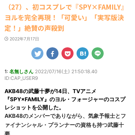
ゆかさんが、6月
マルWeb』のグラ
社）が、週間2.5万
(7/30 22:06)
【速報】スプラトゥーン公式、謝
（27）、初コスプレで『SPY×FAMILY』
20日発売のマンガ
ビアに初登場し
部を売り上げ、
海外「日本よ、お前がナンバーワ
罪 / 気になるニュースまとめアンテナ
誌「週刊ヤングマ
た。 グラマラスな
6/20付「オリコン
ンだ」 熊本地震直後の日本の対... / に
(8/28 23:50)
ヨルを完全再現！「可愛い」「実写版決
ガジン」（講談
ゅーすなう！ まとめアンテナ
ボディを武器に、
(7/30
週間BOOKランキ
Powered by livedoor 相互
21:56)
社）第29号の表紙
グラビア界を席巻
ング」、同ランキ
定！」絶賛の声殺到
RSS
に登場した。 南さ
中の本郷。 今回、
ングジャンル別
Powered by livedoor 相互
んは2005年10月10
サイトには15カッ
「写真集」で共に2
RSS
2022年7月17日
日生まれの16歳。
トが掲載されてお
位にランクインし
今年2月に同誌の表
り、ボディライン
た。 【写真18枚】
紙を飾ったことが
際立つタイトなセ
大胆すぎる肌見
話題になり、早く
クシーニット姿の
せ…ほぼ'手ぶら'な
も再登場した。
カットから、笑顔
中川翔子 自身10年
「異例続きの高校1
キュートなビキ
ぶりの写真集とな
1:
名無しさん
2022/07/16(土) 21:50:18.40
年生にグラビア界
ニ、迫力バスト目
る本作は、全編沖
ID:CAP_USER9
が揺れた！！」と
を引くランジェリ
縄でロケを敢行。
紹介され、水着姿
ー姿のカットなど
本作撮影にあた
AKB48の武藤十夢が14日、TVアニメ
を披露した。 ...
盛りだくさんの内
り、「スゴい決意
『SPY×FAMILY』のヨル・フォージャーのコスプ
容となっている。
をさせていただい
http://www.rbbto
て8キロ（痩せ
レショットを公開した。
da ...
た）。デビュー当
AKB48のメンバーでありながら、気象予報士とフ
時の体重まで ...
ァイナンシャル・プランナーの資格も持つ武藤十
夢。