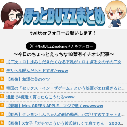
twitterフォローお願いします！
〜今日のちょっとえっちな18禁有イチオシ記事〜
【二次エロ】揉みしだきたくなる下乳がエロすぎる女の子の二次画像 その29
デリヘル呼んだらヒドすぎたwww
【画像】相澤仁美のケツ
韓国の「セックス・イン・ザゲーム」という映画がエロ過ぎると話題にｗｗｗ
遺産で4億近く貰ったらこうなるwww
【悲報】Mrs. GREEN APPLE、マジで逝くwwwwww
【動画】クレヨンしんちゃんの例の動画、バズリすぎてネットミームと化すｗｗｗｗ
【画像】X女子「ガチでこういう彼氏欲しくて息できん」 2000万バズ