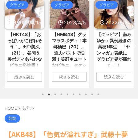
兵庫県の左派の既得利権を斎藤知
とめ : おすすめ
NEW!
(8/6 04:09)
グラビア
グラビア
グラビア
事が全面廃止、「県が何をするね... /
【悲報】医者「娘さん、ダウン症
いーあんてな(#ﾟｗﾟ)
(8/6 02:16)
です」キラキラ女さん「人生終わ... /
格安電気代のためにインフラ投資
おまとめ : おすすめ
NEW!
(8/6 04:09)
2023/4/5
2022/6/20
2022/6/18
を怠った韓国、朝鮮半島全域を猛... /
いーあんてな(#ﾟｗﾟ)
(8/6 02:16)
女「飲み会でモテたい男はトイレ
（ ´_ゝ`） 蓮舫さん、ｘに投稿さ
【NMB48】グラ
【グラビア】南み
【速報です!!!】中
に行く時スマホを置いていけ」 / おま
とめ : おすすめ
NEW!
れた被災地視察の高市首相... / いーあ
(8/6 04:00)
マラスボディ！本
ゆか：異例続きの
川翔子「写真集」
んてな(#ﾟｗﾟ)
(8/6 02:16)
コロコロ楽し。落ちていたアルミ
郷柚巴（20）、
高校1年生 「ヤ
2位 8キロ減の
中国「大洪水！」中国ダム「決
缶を転がして遊ぶ野生のハリネズ... /
迫力バストで悩
ンマガ」表紙に
ランジェリーカッ
おまとめ : おすすめ
NEW!
壊」地元民「公式発表より死者多い...
(8/6 03:55)
殺！笑顔キュート
グラビア界が揺れ
トほか「今まで以
/ いーあんてな(#ﾟｗﾟ)
(8/6 02:16)
なビキニ、セクシ
た！！
上に攻めた」過去
【信長の野望・新生】米問屋をど
海外「日本よ、お前がナンバーワ
ういう時にどこに建てるのかわか... /
ンだ」 熊本地震直後の日本の対... / に
ーニット、ランジ
最高に色っぽ
1: 名無しさん
気になるニュースまとめアンテナ
ゅーすなう！ まとめアンテナ
(7/30
続きを読む
続きを読む
続きを読む
ェリー姿披露
い“しょこたん”満
2022/06/20(月)
(8/29 00:02)
22:36)
載
安倍国葬たったの2.5億円に批判
【画像】おまえらこういう地雷系
06:20:03.89
1: 名無しさん
してる奴らって幾らならOKな... / 気に
の女子高生って好きじゃないの？ / に
ID:CAP_USER9
2023/04/01(土)
1: 名無しさん
なるニュースまとめアンテナ
ゅーすなう！ まとめアンテナ
(8/29
(7/30
2022年06月20日
10:27:25.60
2022/06/18(土)
00:00)
22:26)
「週刊ヤングマガ
ID:cwXm/rtE9
09:04:55.67
【悲報】乃木中３０ｔｈヒット祈
【為替相場】為替介入により一時
HOME
>
芸能
>
ジン」第29号の表
NMB48の本郷柚巴
ID:CAP_USER9
願が死ぬほど / 気になるニュースまと
1ドル157円台 しかし戻しも... / にゅー
紙に登場した南み
めアンテナ
すなう！ まとめアンテナ
が、漫画誌『ヤン
タレントの中川翔
(8/29 00:00)
(7/30
芸能
22:16)
ゆかさん 1 / 4 アイ
【モバマスSS】志希「苺の美味し
グアニマル』（白
子のデビュー20周
勇気を出して白人美女にチン凸し
い食べ方。そして雪美と食べる... / 気
ドルグループ
泉社）のウェブサ
年写真集『ミラク
【AKB48】「色気が溢れすぎ」武藤十夢
になるニュースまとめアンテナ
たアジア人短小男♂、爆笑されて... /
(8/29
「OS☆K」の南み
イト『ヤングアニ
ルミライ』（講談
にゅーすなう！ まとめアンテナ
00:00)