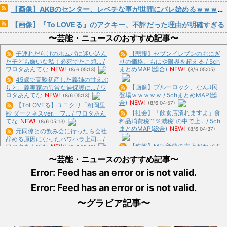
【画像】AKBのセンター、レベチな事が世間にバレ始めるｗｗｗｗｗｗｗ
【画像】『To LOVEる』のアクキー、不評だった理由が明確すぎる
〜芸能・ニュースのおすすめ記事〜
子連れだらけのホムパに迷い込ん
【悲報】セブンイレブンのおにぎ
だ子ども嫌いな私！必死でたこ焼... /
りの価格、もはや限界を超える / 5ch
ワロタあんてな
NEW!
まとめMAP(総合)
NEW!
(8/6 05:13)
(8/6 05:05)
45歳で高齢初産した義姉の甘えぶ
【画像】ブルーロック、なんJ民
りと、義実家の異常な過保護に... / ワ
ロタあんてな
NEW!
登場ｗｗｗｗｗ / 5chまとめMAP(総
(8/6 05:13)
合)
NEW!
(8/6 04:57)
【ToLOVEる】ユニクリ「籾岡里
【社会】「飲食店潰れますよ」食
紗 ダークネスver.」フ... / ワロタあん
てな
NEW!
料品消費税“1％減税”の中で上... / 5ch
(8/6 05:13)
まとめMAP(総合)
NEW!
(8/6 04:37)
元同僚との飲み会に行ったら会社
辞める原因になったパワハラ上司... /
【速報】ME:I新曲の売上がヤバす
ワロタあんてな
NEW!
(8/6 05:13)
ぎる結果に・・・ / 5chまとめ
【トミカ】新シリーズ「トミカ ク
〜芸能・ニュースのおすすめ記事〜
MAP(総合)
NEW!
(8/6 04:29)
ロスレスキュー」 始動 / ワロタあん
Error: Feed has an error or is not valid.
【衝撃】0歳児を玄関に置き去り
てな
NEW!
(8/6 05:13)
にし旅行に行く弟夫婦「旅行中、... /
今日ガストで胸糞悪いことがあっ
Error: Feed has an error or is not valid.
5chまとめMAP(総合)
NEW!
(8/6
た→…カップルとバトルしてあわ... /
04:27)
おまとめ : おすすめ
NEW!
(8/6 04:13)
〜グラビア記事〜
【悲報】共同通信「高市総理、避
難所3分間の被災地熊本視察動画... /
【画像】“ルフィ”強盗事件、幹部
いーあんてな(#ﾟｗﾟ)
(8/6 02:16)
の男に懲役20年の有罪判決確... / おま