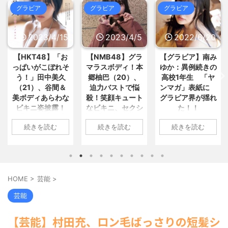
20:53)
【悲報】島田紳助が小林麻耶さん
グラビア
グラビア
グラビア
【テレビ】50歳の庄司智春、薄毛
を追い込んで破壊したとされる手... /
を気にする自身に妻・ミキティ... /
おまとめ : おすすめ
NEW!
(8/6 18:37)
5chまとめMAP(総合)
NEW!
(8/6
2023/4/15
2023/4/5
2022/6/20
20:21)
【画像】お風呂上がりのお姉ちゃ
【驚愕】日本製鉄が謎の爆上げ!!
ん(27)、撮影したったwww / おまと
一体何が起きているのか?? / 5chまと
【HKT48】「お
【NMB48】グラ
【グラビア】南み
め : おすすめ
NEW!
(8/6 18:37)
めMAP(総合)
NEW!
(8/6 20:19)
っぱいがこぼれそ
マラスボディ！本
ゆか：異例続きの
【画像】女土方さん(21)、企画物
劇団員やってる友達からたまにチ
かと思うレベルで美人www / おまと
う！」田中美久
郷柚巴（20）、
高校1年生 「ヤ
ケット買わされるから見に行くん... /
め : おすすめ
NEW!
(8/6 18:37)
（21）、谷間＆
迫力バストで悩
ンマガ」表紙に
5chまとめMAP(総合)
NEW!
(8/6
【信長の野望・新生】米問屋をど
19:27)
美ボディあらわな
殺！笑顔キュート
グラビア界が揺れ
ういう時にどこに建てるのかわか... /
【アニメ】『ヤニねこ』の喫煙や
ビキニ姿披露！
なビキニ、セクシ
た！！
気になるニュースまとめアンテナ
覚醒剤の注射シーン、青少年への... /
「えっちいすぎ
ーニット、ランジ
(8/29 00:02)
5chまとめMAP(総合)
NEW!
(8/6
1: 名無しさん
安倍国葬たったの2.5億円に批判
続きを読む
続きを読む
続きを読む
る」絶賛の声殺到
ェリー姿披露
19:17)
2022/06/20(月)
してる奴らって幾らならOKな... / 気に
海外「日本よ、お前がナンバーワ
06:20:03.89
なるニュースまとめアンテナ
1: 名無しさん
1: 名無しさん
(8/29
ンだ」 熊本地震直後の日本の対... / に
00:00)
ID:CAP_USER9
2023/04/11(火)
2023/04/01(土)
ゅーすなう！ まとめアンテナ
(7/30
【悲報】乃木中３０ｔｈヒット祈
2022年06月20日
17:43:06.69
10:27:25.60
22:36)
願が死ぬほど / 気になるニュースまと
「週刊ヤングマガ
【画像】おまえらこういう地雷系
ID:vA5FbvwN9
ID:cwXm/rtE9
めアンテナ
(8/29 00:00)
HOME
>
芸能
>
の女子高生って好きじゃないの？ / に
ジン」第29号の表
HKT48の田中美久
NMB48の本郷柚巴
【モバマスSS】志希「苺の美味し
ゅーすなう！ まとめアンテナ
(7/30
紙に登場した南み
さんは4月8日、自
が、漫画誌『ヤン
い食べ方。そして雪美と食べる... / 気
芸能
22:26)
ゆかさん 1 / 4 アイ
身のInstagramを更
グアニマル』（白
になるニュースまとめアンテナ
(8/29
【為替相場】為替介入により一時
ドルグループ
00:00)
新。美しいボディ
泉社）のウェブサ
1ドル157円台 しかし戻しも... / にゅー
【芸能】村田充、ロン毛ばっさりの短髪シ
【速報】スプラトゥーン公式、謝
「OS☆K」の南み
があらわになった
イト『ヤングアニ
すなう！ まとめアンテナ
(7/30
罪 / 気になるニュースまとめアンテナ