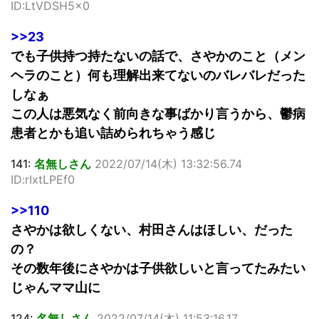
ID:LtVDSH5x0
>>23
でも子供持つ持たないの話で、さやかのこと（メン
ヘラのこと）何も理解出来てないのバレバレだった
しなぁ
この人は悪気なく前向きな事ばかり言うから、鬱病
患者とかも追い詰められちゃう感じ
141:
名無しさん
2022/07/14(木) 13:32:56.74
ID:rIxtLPEf0
>>110
さやかは欲しくない、村田さんはほしい、だった
の？
その数年後にさやかは子供欲しいと言ってたみたい
じゃんママ山に
124:
名無しさん
2022/07/14(木) 11:53:16.17