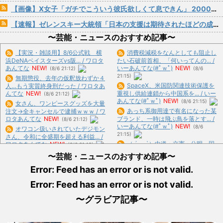
【画像】X女子「ガチでこういう彼氏欲しくて息できん」 2000万バズ
【速報】ゼレンスキー大統領「日本の支援は期待されたほどの成果がない」WWWWWWWWWWW
〜芸能・ニュースのおすすめ記事〜
【実況・雑談用】8/6公式戦 横
消費税減税をなんとしても阻止し
浜DeNAベイスターズvs阪... / ワロタ
たい石破前首相、「何いってんの... /
あんてな
NEW!
いーあんてな(#ﾟｗﾟ)
NEW!
(8/6 21:12)
(8/6
21:15)
無期懲役、去年の仮釈放わずか４
SpaceX、米国防関連技術保護を
人…もう実質終身刑だった / ワロタあ
んてな
NEW!
重視し供給連鎖から中国系を... / いー
(8/6 21:12)
あんてな(#ﾟｗﾟ)
NEW!
(8/6 21:15)
女さん、ワンピースグッズを大量
あっち系御用達で有名になった某
注文→全キャンセルで逮捕ｗｗｗ / ワ
ロタあんてな
NEW!
ブランド、一時は飛ぶ鳥を落とす... /
(8/6 21:12)
いーあんてな(#ﾟｗﾟ)
NEW!
(8/6
オワコン扱いされていたデジモン
21:15)
さん、令和に全盛期を超える利益... /
（ ´_ゝ`）中道・立憲・公明、国
ワロタあんてな
NEW!
(8/6 21:12)
会内で「熊本地震対策本部会... / いー
実の母親から「運命の人と再会し
〜芸能・ニュースのおすすめ記事〜
あんてな(#ﾟｗﾟ)
NEW!
(8/6 21:15)
た、子供が成人したら離婚する」... /
Error: Feed has an error or is not valid.
ミヤネ屋に出演した左派の社会学
ワロタあんてな
NEW!
(8/6 21:12)
者、イオン爆発事故の例のテナン... /
【画像】相席食堂に仕込みレベル
Error: Feed has an error or is not valid.
いーあんてな(#ﾟｗﾟ)
NEW!
(8/6
の鍾乳洞受付嬢www / おまとめ : お
21:15)
すすめ
NEW!
(8/6 19:39)
〜グラビア記事〜
【コメ】新米「やるだけ赤字」
【画像】ボスJK、撮られるwww /
取引価格が去年の半分ほどまで下... /
おまとめ : おすすめ
NEW!
(8/6 19:39)
5chまとめMAP(総合)
NEW!
(8/6