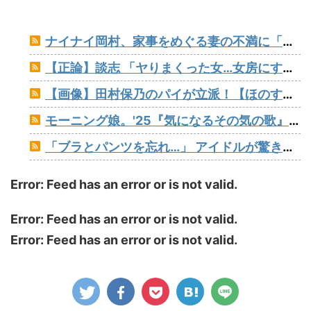
ナイナイ岡村、家事をめぐる妻の不満に「言ってくれたら済む話やん」になるみ「バイトやったらクビやで」説教受け黙り込む
【正論】談志 「ヤりまくった女…女房にする？」たけし 「…しないだろうねぇ、やっぱ」
【画像】田村保乃のパイが立派！【ほのす】【櫻坂46】
モーニング娘。'25『気になるその気の歌』ってガチで名曲だと思うんだけど
「ブラとパンツを忘れ…」 アイドルが驚きの姿でライブ出演報告
Error: Feed has an error or is not valid.
Error: Feed has an error or is not valid.
Error: Feed has an error or is not valid.