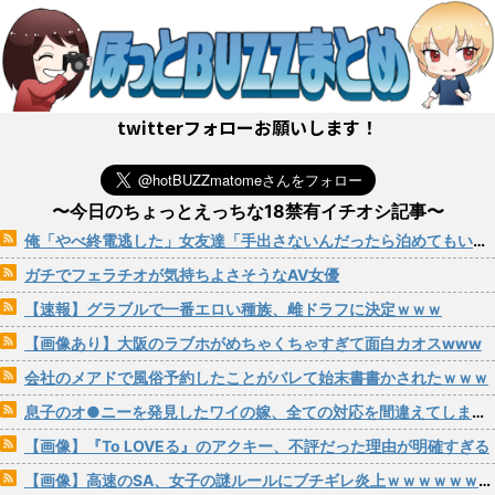
twitterフォローお願いします！
〜今日のちょっとえっちな18禁有イチオシ記事〜
俺「やべ終電逃した」女友達「手出さないんだったら泊めてもいいよ」→こうなるwww
ガチでフェラチオが気持ちよさそうなAV女優
【速報】グラブルで一番エロい種族、雌ドラフに決定ｗｗｗ
【画像あり】大阪のラブホがめちゃくちゃすぎて面白カオスwww
会社のメアドで風俗予約したことがバレて始末書書かされたｗｗｗ
息子のオ●ニーを発見したワイの嫁、全ての対応を間違えてしまう…
【画像】『To LOVEる』のアクキー、不評だった理由が明確すぎる
【画像】高速のSA、女子の謎ルールにブチギレ炎上ｗｗｗｗｗｗｗｗｗｗｗｗｗ