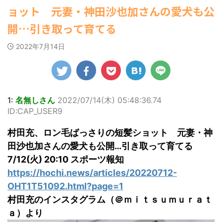
ゆかさんが、6月
ビキニ姿を披露し
マルWeb』のグラ
22:16)
ョット 元妻・神田沙也加さんの愛犬も公
(8/28 23:50)
20日発売のマンガ
勇気を出して白人美女にチン凸し
ました。 「素敵
ビアに初登場し
たアジア人短小男♂、爆笑されて... /
誌「週刊ヤングマ
Powered by livedoor 相互
な表情」「セクシ
た。 グラマラスな
開…引き取って育てる
にゅーすなう！ まとめアンテナ
ガジン」（講談
ーで綺麗」 田中さ
ボディを武器に、
RSS
(7/30 22:06)
社）第29号の表紙
んは桜の花びらの
グラビア界を席巻
海外「日本よ、お前がナンバーワ
2022年7月14日
に登場した。 南さ
絵文字と共に、自
中の本郷。 今回、
ンだ」 熊本地震直後の日本の対... / に
んは2005年10月10
身の写真2枚を公開
サイトには15カッ
ゅーすなう！ まとめアンテナ
(7/30
日生まれの16歳。
21:56)
しました。 黒っぽ
トが掲載されてお
今年2月に同誌の表
いビキニを着用し
り、ボディライン
Powered by livedoor 相互
紙を飾ったことが
台の上に横たわ
際立つタイトなセ
RSS
話題になり、早く
り、大人っぽい表
クシーニット姿の
1:
名無しさん
2022/07/14(木) 05:48:36.74
も再登場した。
情を見せる姿で
カットから、笑顔
ID:CAP_USER9
「異例続きの高校1
す。 あらわになっ
キュートなビキ
年生にグラビア界
た胸元や引き締ま
ニ、迫力バスト目
村田充、ロン毛ばっさりの短髪ショット 元妻・神
が揺れた！！」と
った腹筋など、美
を引くランジェリ
紹介され、水着姿
しいボディがとて
ー姿のカットなど
田沙也加さんの愛犬も公開…引き取って育てる
を披露した。 ...
もセクシーです
盛りだくさんの内
7/12(火) 20:10 スポーツ報知
ね。 2枚目はモノ
容となっている。
https://hochi.news/articles/20220712-
クロショット ...
http://www.rbbto
da ...
OHT1T51092.html?page=1
村田充のインスタグラム（＠ｍｉｔｓｕｍｕｒａｔ
ａ）より