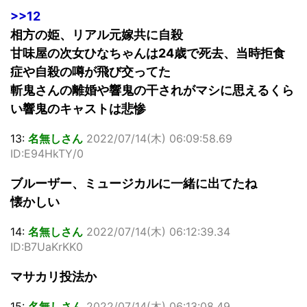
>>12
相方の姫、リアル元嫁共に自殺
甘味屋の次女ひなちゃんは24歳で死去、当時拒食
症や自殺の噂が飛び交ってた
斬鬼さんの離婚や響鬼の干されがマシに思えるくら
い響鬼のキャストは悲惨
13:
名無しさん
2022/07/14(木) 06:09:58.69
ID:E94HkTY/0
ブルーザー、ミュージカルに一緒に出てたね
懐かしい
14:
名無しさん
2022/07/14(木) 06:12:39.34
ID:B7UaKrKK0
マサカリ投法か
15:
名無しさん
2022/07/14(木) 06:13:08.49