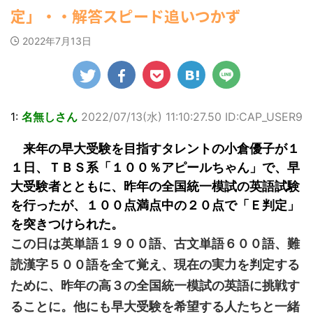
ゆかさんが、6月
1ドル157円台 しかし戻しも... / にゅー
ビキニ姿を披露し
マルWeb』のグラ
【速報】スプラトゥーン公式、謝
定」・・解答スピード追いつかず
すなう！ まとめアンテナ
(7/30
20日発売のマンガ
ました。 「素敵
ビアに初登場し
罪 / 気になるニュースまとめアンテナ
22:16)
誌「週刊ヤングマ
な表情」「セクシ
た。 グラマラスな
(8/28 23:50)
勇気を出して白人美女にチン凸し
2022年7月13日
ガジン」（講談
ーで綺麗」 田中さ
ボディを武器に、
たアジア人短小男♂、爆笑されて... /
Powered by livedoor 相互
社）第29号の表紙
んは桜の花びらの
グラビア界を席巻
にゅーすなう！ まとめアンテナ
RSS
に登場した。 南さ
絵文字と共に、自
中の本郷。 今回、
(7/30 22:06)
んは2005年10月10
海外「日本よ、お前がナンバーワ
身の写真2枚を公開
サイトには15カッ
ンだ」 熊本地震直後の日本の対... / に
日生まれの16歳。
しました。 黒っぽ
トが掲載されてお
ゅーすなう！ まとめアンテナ
(7/30
今年2月に同誌の表
いビキニを着用し
り、ボディライン
1:
名無しさん
2022/07/13(水) 11:10:27.50 ID:CAP_USER9
21:56)
紙を飾ったことが
台の上に横たわ
際立つタイトなセ
Powered by livedoor 相互
話題になり、早く
り、大人っぽい表
クシーニット姿の
来年の早大受験を目指すタレントの小倉優子が１
も再登場した。
RSS
情を見せる姿で
カットから、笑顔
「異例続きの高校1
す。 あらわになっ
キュートなビキ
１日、ＴＢＳ系「１００％アピールちゃん」で、早
年生にグラビア界
た胸元や引き締ま
ニ、迫力バスト目
大受験者とともに、昨年の全国統一模試の英語試験
が揺れた！！」と
った腹筋など、美
を引くランジェリ
紹介され、水着姿
しいボディがとて
ー姿のカットなど
を行ったが、１００点満点中の２０点で「Ｅ判定」
を披露した。 ...
もセクシーです
盛りだくさんの内
を突きつけられた。
ね。 2枚目はモノ
容となっている。
この日は英単語１９００語、古文単語６００語、難
クロショット ...
http://www.rbbto
da ...
読漢字５００語を全て覚え、現在の実力を判定する
ために、昨年の高３の全国統一模試の英語に挑戦す
ることに。他にも早大受験を希望する人たちと一緒