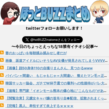
twitterフォローお願いします！
〜今日のちょっとえっちな18禁有イチオシ記事〜
妻のおっぱいを毎朝揉み揉みせし者だが
画像 坂道アイドルにいそうなAV女優が発見されてしまうVVVVVVVVVVVVVVVVVVVVVVVVVV
【画像】顔50身体110の自撮りまんさん、見つかるwww
パイパン＝間違い もじゃもじゃ＝大間違い 整えたマン毛＝正解！
韓国サッカー協会、ガチでW杯予選での審判への性接待がバレ大炎上大騒ぎにwww
【速報】専門家「イオンモール熊本の爆心地に”こんなもの”があったんだけど…」
【閲覧注意】元臆女キャバ嬢の首吊り自●配信、拡散されまくって終わるｗｗｗｗｗｗｗ
【悲報】黒人、卑怯すぎて炎上するｗｗｗｗ