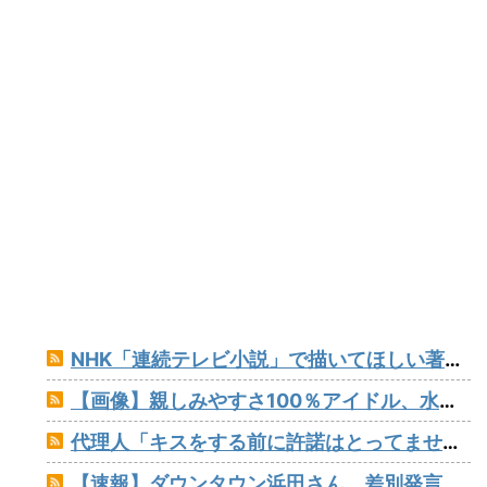
NHK「連続テレビ小説」で描いてほしい著名人【朝ドラ】
【画像】親しみやすさ100％アイドル、水着グラビアでセクシー撮wwwアプガ鍛治島彩、「週刊プレイボーイ」で美スタイルを大解放！！！
代理人「キスをする前に許諾はとってませんね？」ジャンポケ斎藤「今までこれからキスしますなんて宣言することなかったので」
【速報】ダウンタウン浜田さん、差別発言と受け取られる一言で炎上www