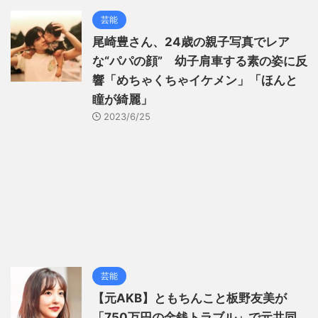
芸能
尾崎豊さん、24歳の親子写真でレア
な“パパの顔” 幼子肩車する素の姿に反
響「めちゃくちゃイケメン」「ほんと
瞳が綺麗」
2023/6/25
芸能
【元AKB】ともちんこと板野友美が
「750万円の金銭トラブル」で元共同