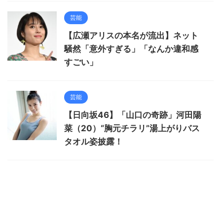
芸能
【広瀬アリスの本名が流出】ネット
騒然「意外すぎる」「なんか違和感
すごい」
芸能
【日向坂46】「山口の奇跡」河田陽
菜（20）“胸元チラリ”湯上がりバス
タオル姿披露！