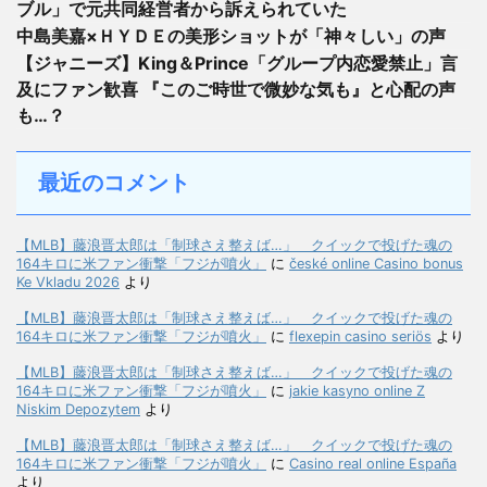
ブル」で元共同経営者から訴えられていた
中島美嘉×ＨＹＤＥの美形ショットが「神々しい」の声
【ジャニーズ】King＆Prince「グループ内恋愛禁止」言
及にファン歓喜 『このご時世で微妙な気も』と心配の声
も…？
最近のコメント
【MLB】藤浪晋太郎は「制球さえ整えば…」 クイックで投げた魂の
164キロに米ファン衝撃「フジが噴火」
に
české online Casino bonus
Ke Vkladu 2026
より
【MLB】藤浪晋太郎は「制球さえ整えば…」 クイックで投げた魂の
164キロに米ファン衝撃「フジが噴火」
に
flexepin casino seriös
より
【MLB】藤浪晋太郎は「制球さえ整えば…」 クイックで投げた魂の
164キロに米ファン衝撃「フジが噴火」
に
jakie kasyno online Z
Niskim Depozytem
より
【MLB】藤浪晋太郎は「制球さえ整えば…」 クイックで投げた魂の
164キロに米ファン衝撃「フジが噴火」
に
Casino real online España
より