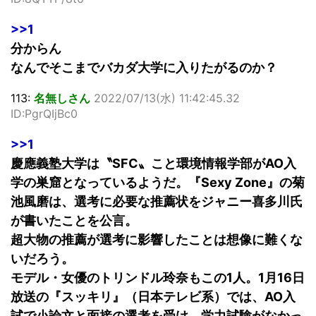
>>1
分からん
なんでそこまでバカダ大学に入りたがるのか？
113:
名無しさん
2022/07/13(水) 11:42:45.32
ID:PgrQIjBc0
>>1
慶應義塾大学は〝SFC〟こと環境情報学部がAO入
学の巣窟となっているようだ。『Sexy Zone』の菊
池風磨は、選考に必要な推薦状をジャニー喜多川氏
が書いたことを公言。
超大物の推薦が選考に影響したことは想像に難くな
いだろう。
モデル・女優のトリンドル玲奈もこの1人。1月16日
放送の『スッキリ』（日本テレビ系）では、AO入
試で小論文と面接の選考を受け、学力試験がなかっ