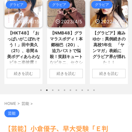
5chまとめMAP(総合)
NEW!
(8/7
おまとめ : おすすめ
NEW!
(8/7 20:27)
グラビア
グラビア
グラビア
21:53)
【国際】台湾メディア「態度の悪
【画像】風呂上がりの柿、えっち
い日本の店員を黙らせる方法」 / 5ch
すぎる♡♡♡♡♡♡♡♡♡ / おまとめ
まとめMAP(総合)
NEW!
2023/4/15
2023/4/5
2022/6/20
(8/7 21:35)
: おすすめ
NEW!
(8/7 19:25)
【画像あり】弊社の女性社員、胸
【マジかよ】脱●常習犯!?幼少の
【HKT48】「お
【NMB48】グラ
【グラビア】南み
を強調しすぎで困るんだがwww / お
頃の夢をもう一度…大きいお友... /
まとめ : おすすめ
NEW!
(8/7 19:25)
っぱいがこぼれそ
マラスボディ！本
ゆか：異例続きの
5chまとめMAP(総合)
NEW!
(8/7
う！」田中美久
郷柚巴（20）、
高校1年生 「ヤ
21:21)
【愕然】妻「夫から知らないシャ
【芸能】博多大吉、食事中の後輩
（21）、谷間＆
迫力バストで悩
ンマガ」表紙に
ンプーの匂いがする！変な店に行... /
の許せない行動を明かす「それは... /
美ボディあらわな
殺！笑顔キュート
グラビア界が揺れ
おまとめ : おすすめ
(8/7 18:23)
5chまとめMAP(総合)
NEW!
(8/7
ビキニ姿披露！
なビキニ、セクシ
た！！
【信長の野望・新生】米問屋をど
20:33)
ういう時にどこに建てるのかわか... /
「えっちいすぎ
ーニット、ランジ
【仰天】「選挙公約です
1: 名無しさん
気になるニュースまとめアンテナ
続きを読む
続きを読む
続きを読む
る」絶賛の声殺到
ェリー姿披露
が、、、?」高市総理、減税に難色を
2022/06/20(月)
(8/29 00:02)
示し... / 5chまとめMAP(総合)
NEW!
安倍国葬たったの2.5億円に批判
06:20:03.89
1: 名無しさん
1: 名無しさん
(8/7 20:15)
してる奴らって幾らならOKな... / 気に
ID:CAP_USER9
2023/04/11(火)
2023/04/01(土)
海外「日本よ、お前がナンバーワ
なるニュースまとめアンテナ
(8/29
2022年06月20日
ンだ」 熊本地震直後の日本の対... / に
17:43:06.69
10:27:25.60
00:00)
ゅーすなう！ まとめアンテナ
(7/30
「週刊ヤングマガ
ID:vA5FbvwN9
ID:cwXm/rtE9
【悲報】乃木中３０ｔｈヒット祈
HOME
>
芸能
>
22:36)
ジン」第29号の表
HKT48の田中美久
NMB48の本郷柚巴
願が死ぬほど / 気になるニュースまと
【画像】おまえらこういう地雷系
紙に登場した南み
めアンテナ
さんは4月8日、自
が、漫画誌『ヤン
(8/29 00:00)
芸能
の女子高生って好きじゃないの？ / に
ゆかさん 1 / 4 アイ
【モバマスSS】志希「苺の美味し
身のInstagramを更
グアニマル』（白
ゅーすなう！ まとめアンテナ
(7/30
い食べ方。そして雪美と食べる... / 気
ドルグループ
新。美しいボディ
泉社）のウェブサ
22:26)
【芸能】小倉優子、早大受験「Ｅ判
になるニュースまとめアンテナ
(8/29
「OS☆K」の南み
があらわになった
イト『ヤングアニ
【為替相場】為替介入により一時
00:00)