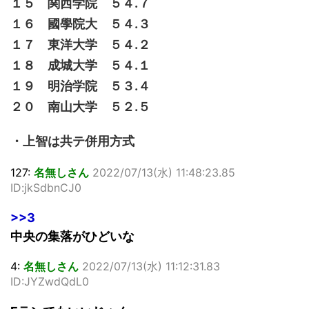
１５ 関西学院 ５４.７
１６ 國學院大 ５４.３
１７ 東洋大学 ５４.２
１８ 成城大学 ５４.１
１９ 明治学院 ５３.４
２０ 南山大学 ５２.５
・上智は共テ併用方式
127:
名無しさん
2022/07/13(水) 11:48:23.85
ID:jkSdbnCJ0
>>3
中央の集落がひどいな
4:
名無しさん
2022/07/13(水) 11:12:31.83
ID:JYZwdQdL0