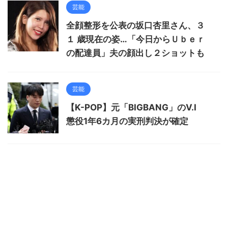
芸能
全顔整形を公表の坂口杏里さん、３
１ 歳現在の姿…「今日からＵｂｅｒ
の配達員」夫の顔出し２ショットも
芸能
【K-POP】元「BIGBANG」のV.I
懲役1年6カ月の実刑判決が確定