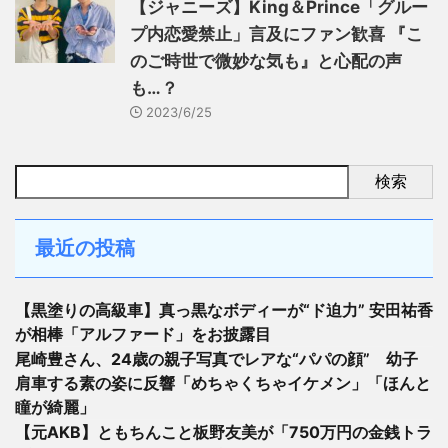
【ジャニーズ】King＆Prince「グルー
プ内恋愛禁止」言及にファン歓喜 『こ
のご時世で微妙な気も』と心配の声
も…？
2023/6/25
検索
最近の投稿
【黒塗りの高級車】真っ黒なボディーが“ド迫力” 安田祐香
が相棒「アルファード」をお披露目
尾崎豊さん、24歳の親子写真でレアな“パパの顔” 幼子
肩車する素の姿に反響「めちゃくちゃイケメン」「ほんと
瞳が綺麗」
【元AKB】ともちんこと板野友美が「750万円の金銭トラ