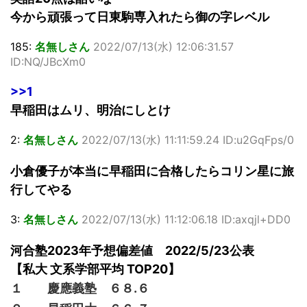
今から頑張って日東駒専入れたら御の字レベル
185:
名無しさん
2022/07/13(水) 12:06:31.57
ID:NQ/JBcXm0
>>1
早稲田はムリ、明治にしとけ
2:
名無しさん
2022/07/13(水) 11:11:59.24 ID:u2GqFps/0
小倉優子が本当に早稲田に合格したらコリン星に旅
行してやる
3:
名無しさん
2022/07/13(水) 11:12:06.18 ID:axqjl+DD0
河合塾2023年予想偏差値 2022/5/23公表
【私大 文系学部平均 TOP20】
１ 慶應義塾 ６８.６