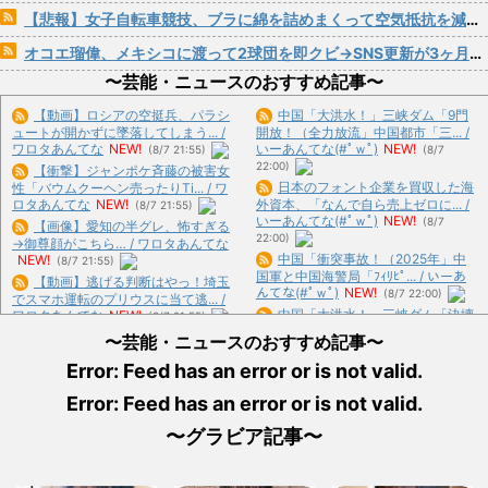
【悲報】女子自転車競技、ブラに綿を詰めまくって空気抵抗を減らすチート技が発覚ｗｗｗ
オコエ瑠偉、メキシコに渡って2球団を即クビ→SNS更新が3ヶ月間止まって消息不明に
〜芸能・ニュースのおすすめ記事〜
【動画】ロシアの空挺兵、パラシ
中国「大洪水！」三峡ダム「9門
ュートが開かずに墜落してしまう... /
開放！（全力放流」中国都市「三... /
ワロタあんてな
NEW!
いーあんてな(#ﾟｗﾟ)
NEW!
(8/7 21:55)
(8/7
22:00)
【衝撃】ジャンポケ斉藤の被害女
日本のフォント企業を買収した海
性「バウムクーヘン売ったりTi... / ワ
ロタあんてな
NEW!
外資本、「なんで自ら売上ゼロに... /
(8/7 21:55)
いーあんてな(#ﾟｗﾟ)
NEW!
(8/7
【画像】愛知の半グレ、怖すぎる
22:00)
→御尊顔がこちら… / ワロタあんてな
中国「衝突事故！（2025年」中
NEW!
(8/7 21:55)
国軍と中国海警局「ﾌｨﾘﾋﾟ... / いーあ
【動画】逃げる判断はやっ！埼玉
んてな(#ﾟｗﾟ)
NEW!
(8/7 22:00)
でスマホ運転のプリウスに当て逃... /
中国「大洪水！」三峡ダム「決壊
ワロタあんてな
NEW!
(8/7 21:55)
危機」台風13号「三峡直撃確定... / い
【魂ネイションズ】
〜芸能・ニュースのおすすめ記事〜
ーあんてな(#ﾟｗﾟ)
NEW!
(8/7 22:00)
「S.H.Figuarts」ほか 2026... / ワロタ
Error: Feed has an error or is not valid.
あんてな
NEW!
(8/7 21:55)
防弾ガラスの件で誤情報を拡散し
【画像】創価大学の女子大生、エ
Error: Feed has an error or is not valid.
た左派、間違いを指摘されても頑... /
ッッッッッッッッッッッッッッッ... /
いーあんてな(#ﾟｗﾟ)
NEW!
(8/7
おまとめ : おすすめ
NEW!
(8/7 20:27)
〜グラビア記事〜
22:00)
韓国人「日本が誇るキャプテン翼
【衝撃画像】イキリたい年頃の中
の高橋陽一は実は〇〇を知らなか... /
学生、和彫を入れて人生終了⇒！... /