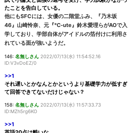
たことを告白している。
他にもSFCには、女優の二階堂ふみ、『乃木坂
46』山崎怜奈、元『℃-ute』鈴木愛理らがAOで入
学しており、学部自体がアイドルの箔付けに利用さ
れている面が強いようだ。
146:
名無しさん
2022/07/13(水) 11:54:52.16
ID:V3vDoEZ/0
>>1
それ遅いとかなんとかというより基礎学力が低すぎ
て回答できてないだけじゃない？
158:
名無しさん
2022/07/13(水) 11:57:33.73
ID:MZh5rg6KO
>>1
英語20点は酷いな