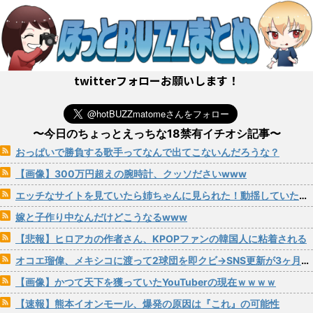
twitterフォローお願いします！
〜今日のちょっとえっちな18禁有イチオシ記事〜
おっぱいで勝負する歌手ってなんで出てこないんだろうな？
【画像】300万円超えの腕時計、クッソださいwww
エッチなサイトを見ていたら姉ちゃんに見られた！動揺していたら姉ちゃんからまさかの一言が…
嫁と子作り中なんだけどこうなるwww
【悲報】ヒロアカの作者さん、KPOPファンの韓国人に粘着される
オコエ瑠偉、メキシコに渡って2球団を即クビ→SNS更新が3ヶ月間止まって消息不明に
【画像】かつて天下を獲っていたYouTuberの現在ｗｗｗｗ
【速報】熊本イオンモール、爆発の原因は『これ』の可能性