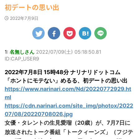
ゆかさんが、6月
キニ姿を披露し
マルWeb』のグラ
社）
たアジア人短小男♂、爆笑されて... /
初デートの思い出
罪 / 気になるニュースまとめアンテナ
20日発売のマンガ
した。 「素敵
ビアに初登場し
にゅーすなう！ まとめアンテナ
部を
(8/28 23:50)
誌「週刊ヤングマ
(7/30 22:06)
表情」「セクシ
た。 グラマラスな
6/2
Powered by livedoor 相互
2022年7月9日
海外「日本よ、お前がナンバーワ
ガジン」（講談
で綺麗」 田中さ
ボディを武器に、
週間
ンだ」 熊本地震直後の日本の対... / に
RSS
社）第29号の表紙
は桜の花びらの
グラビア界を席巻
ング
ゅーすなう！ まとめアンテナ
(7/30
に登場した。 南さ
文字と共に、自
中の本郷。 今回、
ング
21:56)
んは2005年10月10
の写真2枚を公開
サイトには15カッ
「写
Powered by livedoor 相互
日生まれの16歳。
ました。 黒っぽ
トが掲載されてお
位に
RSS
今年2月に同誌の表
ビキニを着用し
り、ボディライン
た。 
1:
名無しさん
2022/07/09(土) 05:18:50.81
紙を飾ったことが
の上に横たわ
際立つタイトなセ
大胆
ID:CAP_USER9
話題になり、早く
、大人っぽい表
クシーニット姿の
せ…ほ
も再登場した。
を見せる姿で
カットから、笑顔
中川翔
2022年7月8日 15時48分 ナリナリドットコム
「異例続きの高校1
。 あらわになっ
キュートなビキ
ぶり
年生にグラビア界
胸元や引き締ま
ニ、迫力バスト目
る本
「ホントにモテない」めるる、初デートの思い出
が揺れた！！」と
た腹筋など、美
を引くランジェリ
縄で
https://www.narinari.com/Nd/20220772929.ht
紹介され、水着姿
いボディがとて
ー姿のカットなど
本作
を披露した。 ...
セクシーです
盛りだくさんの内
り、
ml
。 2枚目はモノ
容となっている。
をさ
https://cdn.narinari.com/site_img/photox/2022
ショット ...
http://www.rbbto
て8
07/08/20220708026.jpg
da ...
た）
時の体
女優・タレントの生見愛瑠（20歳）が、7月7日に
放送されたトーク番組「トークィーンズ」（フジテ