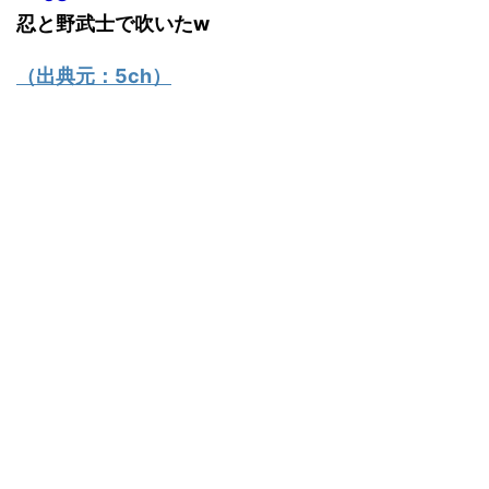
忍と野武士で吹いたw
（出典元：
5ch
）