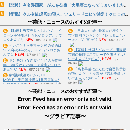
【悲報】有名漫画家、がんを公表「大腸癌になってしまいました。肝臓に転移も見られてステージ4です」
【衝撃】クルタ族虐 殺の犯人、ツェリードニヒで確定！クロロの演劇のせいで2人も無駄死ににwwww
〜芸能・ニュースのおすすめ記事〜
【動画】野菜売りのおじさんにド
「日本人が減り外国人が増えた｣
ローンを特攻させるおそロシア。 / ワ
市区町村ランキング 1位 大阪... / い
ロタあんてな
NEW!
ーあんてな(#ﾟｗﾟ)
NEW!
(8/7 09:11)
(8/7 09:16)
ペレスとキャデラックF1の契約は
【悲報】外国人グループ、田園都
2026年の1年のみ、202... / ワロタあ
んてな
NEW!
市線の橋脚にスプレーで落書きす... /
(8/7 09:11)
いーあんてな(#ﾟｗﾟ)
NEW!
(8/7
ドンキのうなぎ食べた14人が食中
09:16)
毒…3歳児から75歳まで被害 / ワロタ
「高市早苗はどんだけ自己顕示欲
あんてな
NEW!
(8/7 09:11)
が強いんだ」と左派が『高木美帆... /
劇場版映画ちいかわTHE
いーあんてな(#ﾟｗﾟ)
NEW!
(8/7
MOVIE、明日興行収入1兆円突破... /
09:16)
ワロタあんてな
NEW!
(8/7 09:11)
西側からの手痛い指摘に激怒した
【朗報】中居正広さん、また聖人
〜芸能・ニュースのおすすめ記事〜
中国総領事館、「これが米国人Y... /
エピソードが追加されるｗｗｗｗ... /
いーあんてな(#ﾟｗﾟ)
NEW!
(8/7
Error: Feed has an error or is not valid.
ワロタあんてな
NEW!
(8/7 09:11)
09:16)
友達「お前の彼女ブッサイク過ぎ
Error: Feed has an error or is not valid.
高市首相の熊本視察動画にケチを
やろｗｗ」ワイ「だよなｗｗｗさ... /
付けたタレント、「正体バレバレ... /
おまとめ : おすすめ
NEW!
(8/7 08:07)
〜グラビア記事〜
いーあんてな(#ﾟｗﾟ)
NEW!
(8/7
09:16)
【画像あり】日本のセクシー女性
【動画】
2万回 続編の望みが完
犯罪者一覧www / おまとめ : おすす