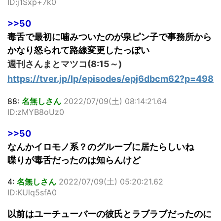
ID:j1Sxp+7k0
>>50
毒舌で最初に噛みついたのが泉ピン子で事務所から
かなり怒られて路線変更したっぽい
週刊さんまとマツコ(8:15～)
https://tver.jp/lp/episodes/epj6dbcm62?p=498
88:
名無しさん
2022/07/09(土) 08:14:21.64
ID:zMYB8oUz0
>>50
なんかイロモノ系？のグループに居たらしいね
喋りが毒舌だったのは知らんけど
4:
名無しさん
2022/07/09(土) 05:20:21.62
ID:KUlq5sfA0
以前はユーチューバーの彼氏とラブラブだったのに