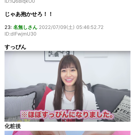
ID:lQ6BlqkO0
じゃあ抱かせろ！！
23:
名無しさん
2022/07/09(土) 05:46:52.72
ID:dlFwjmU30
すっぴん
化粧後