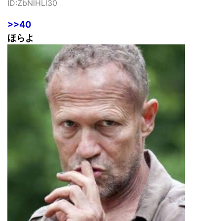
ID:ZbNlHLl30
>>40
ほらよ