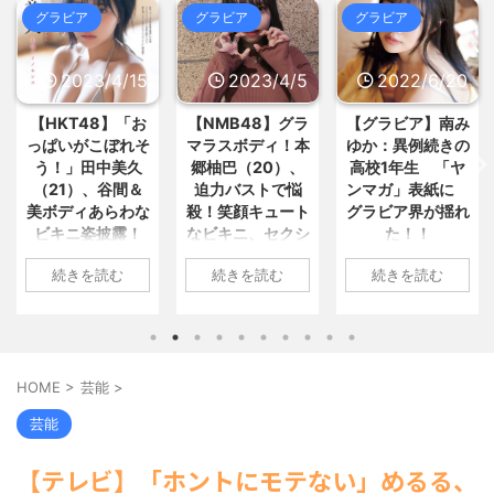
全に絶たれた不遇の名作6選 / 5chま
め
NEW!
(8/7 08:03)
グラビア
グラビア
グラビア
グ
とめMAP(総合)
NEW!
(8/7 09:15)
【悲報】クロちゃん、とち狂った
韓国人「韓国人の日本への好感度
ツイートをするwww / おまとめ : お
が最高記録を達成した理由」 / 5chま
すすめ
NEW!
(8/7 08:03)
とめMAP(総合)
NEW!
2023/4/15
2023/4/5
2022/6/20
(8/7 09:13)
みんなは職場のBBQなに持ってけ
米、10kg5,000円ｗｗｗｗｗｗ /
ば嬉しい？ / おまとめ : おすすめ
5chまとめMAP(総合)
NEW!
(8/7
HKT48】「お
【NMB48】グラ
【グラビア】南み
【速
NEW!
(8/7 07:54)
09:11)
ぱいがこぼれそ
マラスボディ！本
ゆか：異例続きの
川翔
街路樹に偽装した警察官、スマホ
【必見】ドン・キホーテ露店、う
のながら運転を6時間で74件摘... / お
う！」田中美久
郷柚巴（20）、
高校1年生 「ヤ
2位
なぎの蒲焼きで食中毒発生‼ / 5chま
まとめ : おすすめ
NEW!
(8/7 07:49)
21）、谷間＆
迫力バストで悩
ンマガ」表紙に
ラン
とめMAP(総合)
NEW!
(8/7 09:11)
ボディあらわな
殺！笑顔キュート
グラビア界が揺れ
トほ
【日本水産物輸入禁止に釈明が必
【信長の野望・新生】米問屋をど
要】 韓国のCPTPP加盟への... / 5chま
ビキニ姿披露！
なビキニ、セクシ
た！！
上に
ういう時にどこに建てるのかわか... /
とめMAP(総合)
NEW!
(8/7 09:03)
気になるニュースまとめアンテナ
「えっちいすぎ
ーニット、ランジ
最
1: 名無しさん
海外「日本よ、お前がナンバーワ
(8/29 00:02)
続きを読む
続きを読む
続きを読む
」絶賛の声殺到
ェリー姿披露
い“
ンだ」 熊本地震直後の日本の対... / に
2022/06/20(月)
安倍国葬たったの2.5億円に批判
ゅーすなう！ まとめアンテナ
(7/30
06:20:03.89
してる奴らって幾らならOKな... / 気に
 名無しさん
1: 名無しさん
22:36)
なるニュースまとめアンテナ
(8/29
ID:CAP_USER9
23/04/11(火)
2023/04/01(土)
1: 
【画像】おまえらこういう地雷系
00:00)
2022年06月20日
:43:06.69
10:27:25.60
2022
の女子高生って好きじゃないの？ / に
【悲報】乃木中３０ｔｈヒット祈
「週刊ヤングマガ
:vA5FbvwN9
ID:cwXm/rtE9
09:0
ゅーすなう！ まとめアンテナ
(7/30
願が死ぬほど / 気になるニュースまと
HOME
>
芸能
>
ジン」第29号の表
22:26)
KT48の田中美久
NMB48の本郷柚巴
ID:
めアンテナ
(8/29 00:00)
【為替相場】為替介入により一時
紙に登場した南み
んは4月8日、自
が、漫画誌『ヤン
タレ
【モバマスSS】志希「苺の美味し
芸能
1ドル157円台 しかし戻しも... / にゅー
ゆかさん 1 / 4 アイ
Instagramを更
グアニマル』（白
子の
い食べ方。そして雪美と食べる... / 気
すなう！ まとめアンテナ
(7/30
になるニュースまとめアンテナ
ドルグループ
(8/29
。美しいボディ
泉社）のウェブサ
年写
22:16)
【テレビ】「ホントにモテない」めるる、
00:00)
「OS☆K」の南み
あらわになった
イト『ヤングアニ
ルミ
勇気を出して白人美女にチン凸し
【速報】スプラトゥーン公式、謝