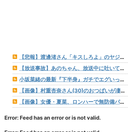
【悲報】渡邊渚さん「キスしろよ」のヤジでPTSD発症時の状態に逆戻り
【放送事故】あのちゃん、放送中に吐いてしまう！！！
小坂菜緒の最新『下半身』ガチでエグいって・・・
【画像】村重杏奈さん(30)のおつぱいが凄いwww
【画像】女優・夏菜、ロンハーで無防備パンチラ
Error: Feed has an error or is not valid.