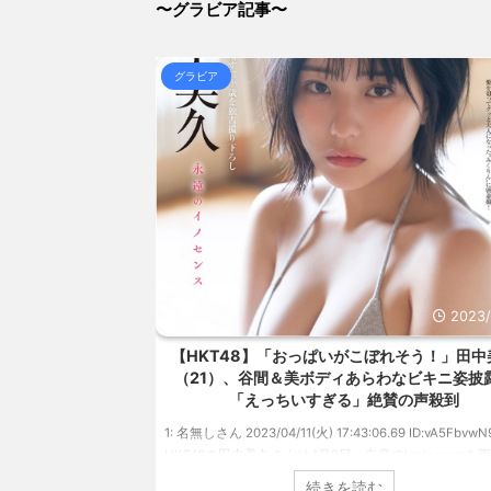
NEW!
(8/7 13:49)
〜グラビア記事〜
【結果】ニューバランスはダサい！onは時代遅れ！サロモ
NEW!
(8/7 13:37)
【信長の野望・新生】米問屋をどういう時にどこに建て
グラビア
とめアンテナ
(8/29 00:02)
安倍国葬たったの2.5億円に批判してる奴らって幾らな
アンテナ
(8/29 00:00)
【悲報】乃木中３０ｔｈヒット祈願が死ぬほど / 
00:00)
【モバマスSS】志希「苺の美味しい食べ方。そして雪
とめアンテナ
(8/29 00:00)
【速報】スプラトゥーン公式、謝罪 / 気になるニ
Powered by livedoor 相互RSS
2023/4/28
2023/
、美バストあらわ
【HKT48】「おっぱいがこぼれそう！」田中
れまで見せてこなか
（21）、谷間＆美ボディあらわなビキニ姿披
タイトルが決定
「えっちいすぎる」絶賛の声殺到
49 ID:vwu7Vj999 ア
1: 名無しさん 2023/04/11(火) 17:43:06.69 ID:vA5FbvwN
を発表した本郷柚巴
HKT48の田中美久さんは4月8日、自身のInstagramを
ルが『どこを見ればい
美しいボディがあらわになったビキニ姿を披露しまし
続きを読む