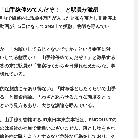
「山手線停めてんだぞ！」と駅員が激昂
駅構内で線路内に現金4万円が入った財布を落とし非常停止
動画が、5日になってSNS上で拡散、物議を呼んでい
か」「お願いしてるじゃないですか」という乗客に対
いしてる態度か！ 山手線停めてんだぞ！」と激昂する
答の末に駅員が「警察行くから今日帰れねえからな。事
切れている。
圧的な態度こそあり得ない」「財布落としたくらいで山手
る」と賛否両論。「わざと怒らせるような態度をとっ
という見方もあり、大きな議論を呼んでいる。
山手線を管轄するJR東日本東京本社は、ENCOUNTの
のは当社の社員で間違いございません。落とし物をされ
線路内に降りようとするなど危険な行為をしており、そ