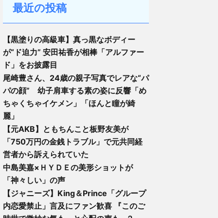
最近の投稿
【黒塗りの高級車】真っ黒なボディー
が“ド迫力” 安田祐香が相棒「アルファー
ド」をお披露目
尾崎豊さん、24歳の親子写真でレアな“パ
パの顔” 幼子肩車する素の姿に反響「め
ちゃくちゃイケメン」「ほんと瞳が綺
麗」
【元AKB】ともちんこと板野友美が
「750万円の金銭トラブル」で元共同経
営者から訴えられていた
中島美嘉×ＨＹＤＥの美形ショットが
「神々しい」の声
【ジャニーズ】King＆Prince「グループ
内恋愛禁止」言及にファン歓喜 『このご