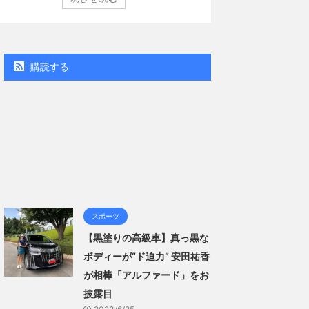
（講談社）第29号の表紙に登場した。 南さんは2005年
コン週間BOOKラン
月10日生まれの16歳。今年2月に同誌の表紙を飾ったこと
真集」で共に2位にラ
題になり、早くも再登場した。「異例続きの高校1年生
る肌見せ…ほぼ'手ぶら
ラビア界が揺れた！！」と紹介され、水着姿を披露し
なる本作は、全編沖
..
「スゴい決意をさせ
購読する
ー当時の体重まで ...
スポーツ
【黒塗りの高級車】真っ黒な
ボディーが“ド迫力” 安田祐香
が相棒「アルファード」をお
披露目