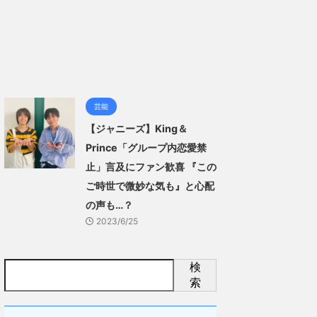
芸能
【ジャニーズ】King＆
Prince「グループ内恋愛禁
止」言及にファン歓喜 『この
ご時世で微妙な気も』と心配
の声も…？
2023/6/25
検
索