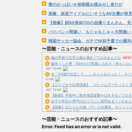
妻のおっぱいを毎朝揉み揉みせし者だが
画像 坂道アイドルにいそうなAV女優が発見されてしまうVVVV
【画像】顔50身体110の自撮りまんさん、見
パイパン＝間違い もじゃもじゃ＝大間違い
韓国サッカー協会、ガチでW杯予選での審判への
〜芸能・ニュースのおすすめ記事〜
脳の手術で正常な脳を摘出 / ワロタあんてな
NEW!
鍵失くした男「45分だけ部屋に入れろ！何もしないから
(8/7 15:04)
女「43億円注文して………キャンセルっと！」←こい
15:04)
【コトブキヤ出荷情報】「フレームアーティスト 雪ミク
(8/7 15:04)
【動画】手術中に熊本地震直撃やばすぎる / ワロ
女子小学生が専門のロリコンに質問ある？ / おまとめ
【画像】辻ちゃんの娘（17）の水着姿、エッッッッッッッ
NEW!
(8/7 14:15)
【画像】水着の女さん「はい、好きに触っていーーーーー
〜芸能・ニュースのおすすめ記事〜
NEW!
(8/7 14:15)
Error: Feed has an error or is not valid.
【徹底議論】「日本をダメにした総理大臣」←結局誰だ