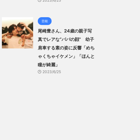
2023/6/25
芸能
尾崎豊さん、24歳の親子写
真でレアな“パパの顔” 幼子
肩車する素の姿に反響「めち
ゃくちゃイケメン」「ほんと
瞳が綺麗」
2023/6/25