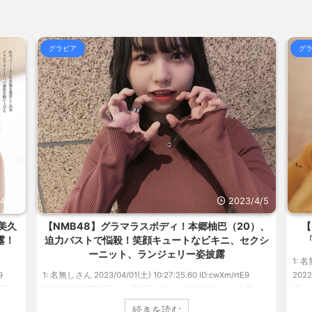
(8/7 14:47)
【元フジ】渡邊渚「無理解や差別は永遠
ンを買... / おまとめ : おすすめ
合)
NEW!
(8/7 14:39)
【朗報】ハンターハンター、とんでもね
るのかわか... / 気になるニュースま
グラビア
グ
(8/7 14:19)
海外「日本よ、お前がナンバーワンだ」
らOKな... / 気になるニュースまとめ
めアンテナ
(7/30 22:36)
【画像】おまえらこういう地雷系の
気になるニュースまとめアンテナ
(8/29
めアンテナ
(7/30 22:26)
【為替相場】為替介入により一時1ドル
美と食べる... / 気になるニュースま
アンテナ
(7/30 22:16)
勇気を出して白人美女にチン凸したア
ュースまとめアンテナ
(8/28 23:50)
とめアンテナ
(7/30 22:06)
海外「日本よ、お前がナンバーワンだ」
めアンテナ
(7/30 21:56)
Powered by livedoor 相互R
4/15
2023/4/5
美久
【NMB48】グラマラスボディ！本郷柚巴（20）、
【
露！
迫力バストで悩殺！笑顔キュートなビキニ、セクシ
ーニット、ランジェリー姿披露
1: 名
9
1: 名無しさん 2023/04/01(土) 10:27:25.60 ID:cwXm/rtE9
20
更新。
NMB48の本郷柚巴が、漫画誌『ヤングアニマル』（白泉
場し
た。
社）のウェブサイト『ヤングアニマルWeb』のグラビアに初
みゆ
続きを読む