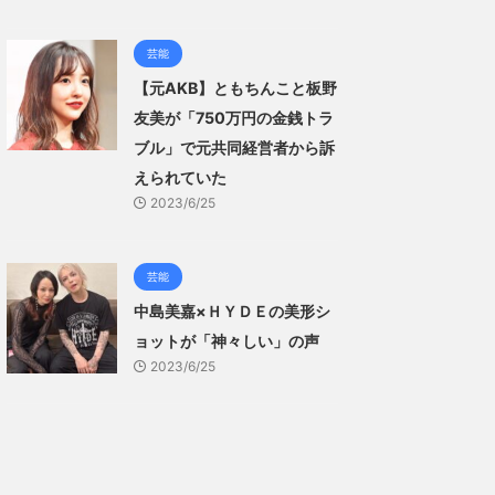
芸能
【元AKB】ともちんこと板野
友美が「750万円の金銭トラ
ブル」で元共同経営者から訴
えられていた
2023/6/25
芸能
中島美嘉×ＨＹＤＥの美形シ
ョットが「神々しい」の声
2023/6/25