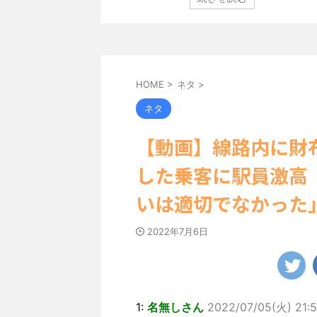
定し、ヌーディな追加
「素敵な表情」「セクシーで綺麗」 田中さんは桜の花
卒業記念写真集”とな
絵文字と共に、自身の写真2枚を公開しました。 黒っ
大人の女子旅」をテー
キニを着用し台の上に横たわり、大人っぽい表情を見
れたのは、タイの街中を
です。 あらわになった胸元や引き締まった腹筋など、
まで見せてこなかった
ボディがとてもセクシーですね。 2枚目はモノクロシ
...
HOME
>
ネタ
>
ネタ
【動画】線路内に財
した乗客に駅員激高
いは適切でなかった
2022年7月6日
1:
名無しさん
2022/07/05(火) 21:5