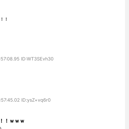
！！
:57:08.95 ID:WT3SEvh30
:57:45.02 ID:ysZ+vq6r0
！！ｗｗｗ
）