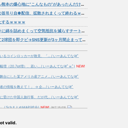
本の爆心地に”こんなもの”があったんだけど…」
り自●配信、拡散されまくって終わるｗｗｗｗｗｗｗ
上するｗｗｗｗ
を詰めまくって空気抵抗を減らすチート技が発覚ｗｗｗ
団を即クビ→SNS更新が3ヶ月間止まって消息不明に
コインロッカーが散見、「... / いーあんてな(#ﾟ
0.7pt増）、若い... / いーあんてな(#ﾟｗﾟ)
NEW!
にした某アメリカ産アニメ... / いーあんてな(#ﾟ
報を教えて！」 → 企... / いーあんてな(#ﾟ
けた中国人旅行客、だが代... / いーあんてな(#ﾟ
 5chまとめMAP(総合)
NEW!
(8/7 15:03)
担当編集の似顔絵「ムダに... / 5chまとめMAP(総
ot valid.
い発言ｗｗｗｗｗｗｗｗｗ... / 5chまとめMAP(総