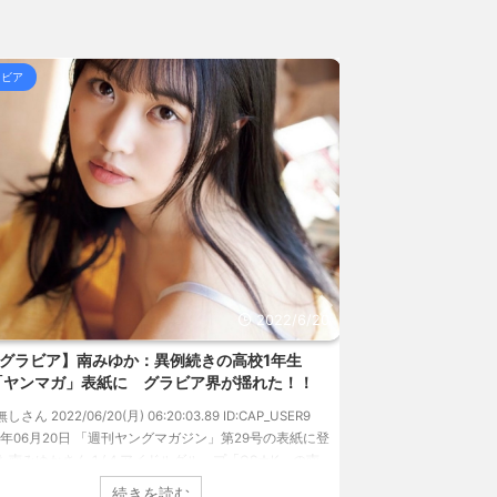
に変わらない」「同じ病気... / 5chまとめMAP(総
え伏線が発掘される / 5chまとめMAP(総合)
NEW!
ラビア
グラビア
 熊本地震直後の日本の対... / にゅーすなう！ まと
女子高生って好きじゃないの？ / にゅーすなう！ まと
157円台 しかし戻しも... / にゅーすなう！ まとめ
ジア人短小男♂、爆笑されて... / にゅーすなう！ ま
 熊本地震直後の日本の対... / にゅーすなう！ まと
SS
2022/6/20
グラビア】南みゆか：異例続きの高校1年生
【速報です!!!
「ヤンマガ」表紙に グラビア界が揺れた！！
のランジェリーカ
過去最高に
無しさん 2022/06/20(月) 06:20:03.89 ID:CAP_USER9
22年06月20日 「週刊ヤングマガジン」第29号の表紙に登
1: 名無しさん 2022/06/
た南みゆかさん 1 / 4 アイドルグループ「OS☆K」の南
タレントの中川翔子の
かさんが、6月20日発売のマンガ誌「週刊ヤングマガジ
イ』（講談社）が、週間
続きを読む