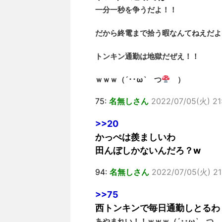
一分一秒を争うだよ！！
だから終電まで拾う暇なんてねえだよ
トンキン通勤は地獄だぜえ！！
ｗｗｗ（´･･ω` つ
）
75:
名無しさん
2022/07/05(火) 21
>>20
かっぺは羨ましいわ
田んぼしかないんだろ？w
94:
名無しさん
2022/07/05(火) 21
>>75
西トンキンで毎日通勤しとるわ
あやまれい！！ｗｗｗ（´･･ω` つ 