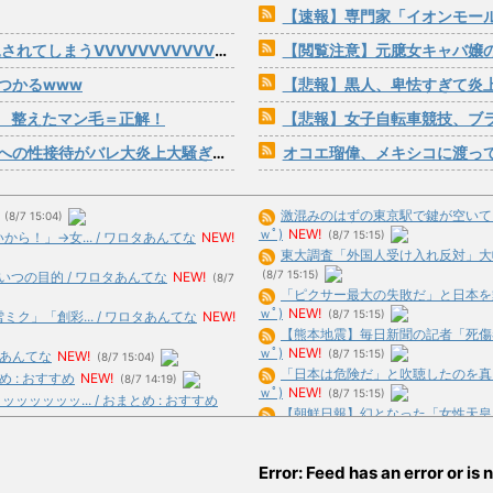
【速報】専門家「イオンモール熊
VVVVVVVVVVVVVVVVVVVVVV
【閲覧注意】元臆女キャバ嬢の首吊
つかるwww
【悲報】黒人、卑怯すぎて炎
 整えたマン毛＝正解！
【悲報】女子自転車競技、ブラに綿
性接待がバレ大炎上大騒ぎにwww
オコエ瑠偉、メキシコに渡って2球
激混みのはずの東京駅で鍵が空いている
(8/7 15:04)
ｗﾟ)
NEW!
(8/7 15:15)
！」→女... / ワロタあんてな
NEW!
東大調査「外国人受け入れ反対」大幅増（2
(8/7 15:15)
つの目的 / ワロタあんてな
NEW!
(8/7
「ピクサー最大の失敗だ」と日本を舞台
ｗﾟ)
NEW!
(8/7 15:15)
」「創彩... / ワロタあんてな
NEW!
【熊本地震】毎日新聞の記者「死傷者の情
ｗﾟ)
NEW!
(8/7 15:15)
タあんてな
NEW!
(8/7 15:04)
「日本は危険だ」と吹聴したのを真に受
 : おすすめ
NEW!
(8/7 14:19)
ｗﾟ)
NEW!
(8/7 15:15)
ッッッ... / おまとめ : おすすめ
【朝鮮日報】幻となった「女性天皇」 /
ワンピース原作者・尾田栄一郎が描いた
ーーよ？... / おまとめ : おすすめ
合)
NEW!
(8/7 14:51)
Error: Feed has an error or is n
【速報】ダウンタウン浜田、とんでもな
と思う？ / おまとめ : おすすめ
合)
NEW!