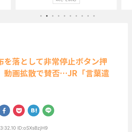
びらの
登場した。 グラマラスなボディを武器に、グラビア界を席巻
ン」
ぽいビ
中の本郷。 今回、サイトには15カットが掲載されており、ボ
10
せる姿
ディライン際立つタイトなセクシーニット姿のカットから、
が話
美しい
笑顔キュートなビキニ、迫力バスト目を引くランジェリー姿
にグ
ョット
のカットなど盛りだくさんの内容となっている。
た。 .
http://www.rbbtoda ...
布を落として非常停止ボタン押
 動画拡散で賛否…JR「言葉遣
」
3:32.10 ID:oSXsBzjH9