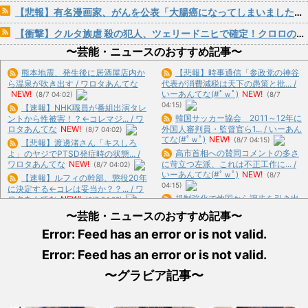
【悲報】有名漫画家、がんを公表「大腸癌になってしまいました。肝臓に転移も見られてステージ4です」
【衝撃】クルタ族虐 殺の犯人、ツェリードニヒで確定！クロロの演劇のせいで2人も無駄死ににwwww
〜芸能・ニュースのおすすめ記事〜
熊本地震、発生後に居酒屋店内か
【悲報】時事通信「参政党の神谷
ら温泉が吹き出す / ワロタあんてな
代表が消費減税は天下の愚策と批... /
NEW!
いーあんてな(#ﾟｗﾟ)
NEW!
(8/7 04:02)
(8/7
04:15)
【速報】NHK職員が番組出演タレ
韓国サッカー協会 2011～12年に
ントから性被害！？←コレマジ... / ワ
ロタあんてな
NEW!
外国人審判員・監督官ら1... / いーあん
(8/7 04:02)
てな(#ﾟｗﾟ)
NEW!
(8/7 04:15)
【悲報】渡邊渚さん「キスしろ
高市首相への賛同コメントの多さ
よ」のヤジでPTSD発症時の状態... /
ワロタあんてな
NEW!
に苛立つ左派、これは不正工作に... /
(8/7 04:02)
いーあんてな(#ﾟｗﾟ)
NEW!
(8/7
【速報】ルフィの幹部、懲役20年
04:15)
に決定する←コレは妥当か？？... / ワ
規制強化で他国から譲歩を引き出
ロタあんてな
NEW!
(8/7 04:02)
す中国の外交戦略、他国がサプラ... /
【爆笑動画】ママさん「新しい洗
〜芸能・ニュースのおすすめ記事〜
いーあんてな(#ﾟｗﾟ)
NEW!
(8/7
濯機買って1発目に回したらコレ... /
04:15)
Error: Feed has an error or is not valid.
ワロタあんてな
NEW!
(8/7 04:02)
【悲報】熊本県知事、報道陣土足
【悲報】Googleのエンジニア「AI
Error: Feed has an error or is not valid.
取材にマジギレ「遺族や被災者か... /
で仕事がつまらなくなっ... / おまとめ
いーあんてな(#ﾟｗﾟ)
NEW!
(8/7
: おすすめ
NEW!
(8/7 03:17)
〜グラビア記事〜
04:15)
【画像】日産が社運をかけて発売
【悲報】ヤニねこ、BPOで問題視
するSUVがこちらです‥‥ / おまとめ :
される / 5chまとめMAP(総合)
NEW!
おすすめ
NEW!
(8/7 03:17)