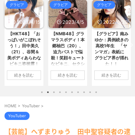
(8/7 04:09)
コンビニワイ「廃棄ある？」店員
グラビア
グラビア
グラビア
【感想スレ】アメトーーク!
「ありますよ」ワイ「ちょうだい... /
【CLUB配信で見られる懐かし回... /
おまとめ : おすすめ
NEW!
(8/7 02:57)
5chまとめMAP(総合)
NEW!
(8/7
4/15
2023/4/5
2022/6/20
2022/6/
03:47)
【警告】医師『女の子、ブラジャ
【衝撃】見ている方も恥ずかしい
ーしないとこうなる････』⇒... / おま
共感性羞恥な芸能人ww / 5chまとめ
】「お
【NMB48】グラ
【グラビア】南み
【速報です!!!
とめ : おすすめ
NEW!
(8/7 02:53)
MAP(総合)
NEW!
(8/7 03:31)
ぼれそ
マラスボディ！本
ゆか：異例続きの
川翔子「写真
【画像】生活保護女「これが私の
【注目】参政党・神谷代表、食料
今月の家計簿です。これのどこが... /
美久
郷柚巴（20）、
高校1年生 「ヤ
2位 8キロ減
品の消費減税「天下の愚策だ」と... /
おまとめ : おすすめ
NEW!
(8/7 02:53)
間＆
迫力バストで悩
ンマガ」表紙に
ランジェリー
5chまとめMAP(総合)
NEW!
(8/7
03:31)
らわな
殺！笑顔キュート
グラビア界が揺れ
トほか「今ま
【信長の野望・新生】米問屋をど
【芸能】愛煙家・岸谷蘭丸「喫煙
露！
なビキニ、セクシ
た！！
上に攻めた」
ういう時にどこに建てるのかわか... /
者の権利がマジで侵害されてる」... /
気になるニュースまとめアンテナ
すぎ
ーニット、ランジ
最高に色っ
5chまとめMAP(総合)
NEW!
(8/7
1: 名無しさん
(8/29 00:02)
む
続きを読む
続きを読む
続きを読む
声殺到
ェリー姿披露
い“しょこたん
03:25)
2022/06/20(月)
安倍国葬たったの2.5億円に批判
載
海外「日本よ、お前がナンバーワ
06:20:03.89
してる奴らって幾らならOKな... / 気に
1: 名無しさん
ンだ」 熊本地震直後の日本の対... / に
なるニュースまとめアンテナ
(8/29
ID:CAP_USER9
火)
2023/04/01(土)
1: 名無しさん
ゅーすなう！ まとめアンテナ
(7/30
00:00)
2022年06月20日
10:27:25.60
2022/06/18(土)
22:36)
【悲報】乃木中３０ｔｈヒット祈
「週刊ヤングマガ
【画像】おまえらこういう地雷系
N9
ID:cwXm/rtE9
09:04:55.67
願が死ぬほど / 気になるニュースまと
HOME
>
YouTuber
>
の女子高生って好きじゃないの？ / に
ジン」第29号の表
中美久
NMB48の本郷柚巴
ID:CAP_USE
めアンテナ
(8/29 00:00)
ゅーすなう！ まとめアンテナ
(7/30
紙に登場した南み
日、自
が、漫画誌『ヤン
タレントの中川
【モバマスSS】志希「苺の美味し
YouTuber
22:26)
ゆかさん 1 / 4 アイ
amを更
グアニマル』（白
子のデビュー20
い食べ方。そして雪美と食べる... / 気
【為替相場】為替介入により一時
になるニュースまとめアンテナ
ドルグループ
(8/29
ディ
泉社）のウェブサ
年写真集『ミラ
1ドル157円台 しかし戻しも... / にゅー
【芸能】へずまりゅう 田中聖容疑者の逮
00:00)
「OS☆K」の南み
った
イト『ヤングアニ
ルミライ』（講
すなう！ まとめアンテナ
(7/30
【速報】スプラトゥーン公式、謝