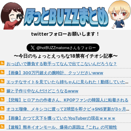
twitterフォローお願いします！
〜今日のちょっとえっちな18禁有イチオシ記事〜
おっぱいで勝負する歌手ってなんで出てこないんだろうな？
【画像】300万円超えの腕時計、クッソださいwww
エッチなサイトを見ていたら姉ちゃんに見られた！動揺していたら姉ちゃんからまさかの一言が…
嫁と子作り中なんだけどこうなるwww
【悲報】ヒロアカの作者さん、KPOPファンの韓国人に粘着される
オコエ瑠偉、メキシコに渡って2球団を即クビ→SNS更新が3ヶ月間止まって消息不明に
【画像】かつて天下を獲っていたYouTuberの現在ｗｗｗｗ
【速報】熊本イオンモール、爆発の原因は『これ』の可能性