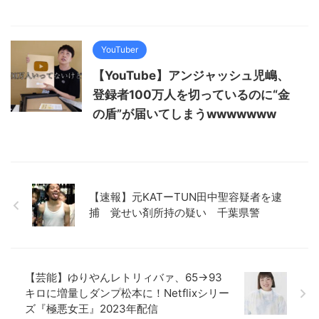
YouTuber
【YouTube】アンジャッシュ児嶋、
登録者100万人を切っているのに“金
の盾”が届いてしまうwwwwwww
【速報】元KATーTUN田中聖容疑者を逮
捕 覚せい剤所持の疑い 千葉県警
【芸能】ゆりやんレトリィバァ、65→93
キロに増量しダンプ松本に！Netflixシリー
ズ『極悪女王』2023年配信