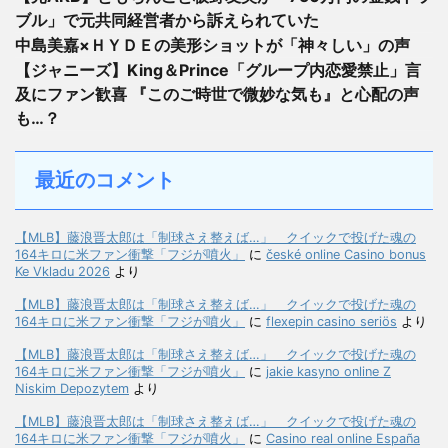
ブル」で元共同経営者から訴えられていた
中島美嘉×ＨＹＤＥの美形ショットが「神々しい」の声
【ジャニーズ】King＆Prince「グループ内恋愛禁止」言
及にファン歓喜 『このご時世で微妙な気も』と心配の声
も…？
最近のコメント
【MLB】藤浪晋太郎は「制球さえ整えば…」 クイックで投げた魂の
164キロに米ファン衝撃「フジが噴火」
に
české online Casino bonus
Ke Vkladu 2026
より
【MLB】藤浪晋太郎は「制球さえ整えば…」 クイックで投げた魂の
164キロに米ファン衝撃「フジが噴火」
に
flexepin casino seriös
より
【MLB】藤浪晋太郎は「制球さえ整えば…」 クイックで投げた魂の
164キロに米ファン衝撃「フジが噴火」
に
jakie kasyno online Z
Niskim Depozytem
より
【MLB】藤浪晋太郎は「制球さえ整えば…」 クイックで投げた魂の
164キロに米ファン衝撃「フジが噴火」
に
Casino real online España