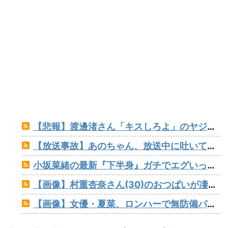
【悲報】渡邊渚さん「キスしろよ」のヤジでPTSD発症時の状態に逆戻り
【放送事故】あのちゃん、放送中に吐いてしまう！！！
小坂菜緒の最新『下半身』ガチでエグいって・・・
【画像】村重杏奈さん(30)のおつぱいが凄いwww
【画像】女優・夏菜、ロンハーで無防備パンチラ