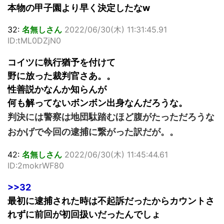
本物の甲子園より早く決定したなw
32:
名無しさん
2022/06/30(木) 11:31:45.91
ID:tML0DZjN0
コイツに執行猶予を付けて
野に放った裁判官さあ。。
性善説かなんか知らんが
何も解ってないボンボン出身なんだろうな。
判決には警察は地団駄踏むほど腹がたっただろうな
おかげで今回の逮捕に繋がった訳だが。。
42:
名無しさん
2022/06/30(木) 11:45:44.61
ID:2mokrWF80
>>32
最初に逮捕された時は不起訴だったからカウントさ
れずに前回が初回扱いだったんでしょ