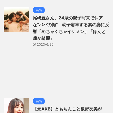
芸能
尾崎豊さん、24歳の親子写真でレア
な“パパの顔” 幼子肩車する素の姿に反
響「めちゃくちゃイケメン」「ほんと
瞳が綺麗」
2023/6/25
芸能
【元AKB】ともちんこと板野友美が