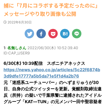
ゆかさんが、6月
露し
マルWeb』のグラ
22:16)
社）が、週間2.
捕に「7月にコラボする予定だったのに」
罪 / 気になるニュースまとめアンテナ
20日発売のマンガ
勇気を出して白人美女にチン凸し
素敵
ビアに初登場し
部を売り上げ、
(8/28 23:50)
たアジア人短小男♂、爆笑されて... /
誌「週刊ヤングマ
クシ
た。 グラマラスな
6/20付「オリ
メッセージやり取り画像も公開
にゅーすなう！ まとめアンテナ
Powered by livedoor 相互
ガジン」（講談
田中さ
ボディを武器に、
週間BOOKラン
(7/30 22:06)
RSS
社）第29号の表紙
らの
グラビア界を席巻
ング」、同ラン
海外「日本よ、お前がナンバーワ
2022年6月30日
に登場した。 南さ
、自
中の本郷。 今回、
ングジャンル別
ンだ」 熊本地震直後の日本の対... / に
んは2005年10月10
を公開
サイトには15カッ
「写真集」で共
ゅーすなう！ まとめアンテナ
(7/30
日生まれの16歳。
21:56)
黒っぽ
トが掲載されてお
位にランクイン
今年2月に同誌の表
用し
り、ボディライン
た。 【写真18
Powered by livedoor 相互
紙を飾ったことが
わ
際立つタイトなセ
大胆すぎる肌見
RSS
話題になり、早く
い表
クシーニット姿の
せ…ほぼ'手ぶら
1:
名無しさん
2022/06/30(木) 10:52:39.40
も再登場した。
で
カットから、笑顔
中川翔子 自身1
ID:CAP_USER9
「異例続きの高校1
になっ
キュートなビキ
ぶりの写真集と
年生にグラビア界
締ま
ニ、迫力バスト目
る本作は、全編
6/30(木) 10:39配信 スポニチアネックス
が揺れた！！」と
、美
を引くランジェリ
縄でロケを敢行
紹介され、水着姿
とて
ー姿のカットなど
本作撮影にあた
https://news.yahoo.co.jp/articles/5c22f6874b
を披露した。 ...
す
盛りだくさんの内
り、「スゴい決
3d9dfe17777a5b5da71e5f1d4a2b76
モノ
容となっている。
をさせていただ
元「迷惑系ユーチューバー」のへずまりゅうが30
..
http://www.rbbto
て8キロ（痩せ
da ...
た）。デビュー
日、自身の公式ツイッターを更新。覚醒剤取締法違
時の体重まで ...
反（所持）の疑いで千葉県警に逮捕されたアイドル
グループ「KAT―TUN」の元メンバー田中聖容疑者