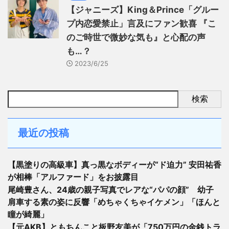
【ジャニーズ】King＆Prince「グルー
プ内恋愛禁止」言及にファン歓喜 『こ
のご時世で微妙な気も』と心配の声
も…？
2023/6/25
検索
最近の投稿
【黒塗りの高級車】真っ黒なボディーが“ド迫力” 安田祐香
が相棒「アルファード」をお披露目
尾崎豊さん、24歳の親子写真でレアな“パパの顔” 幼子
肩車する素の姿に反響「めちゃくちゃイケメン」「ほんと
瞳が綺麗」
【元AKB】ともちんこと板野友美が「750万円の金銭トラ