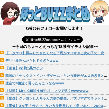
twitterフォローお願いします！
〜今日のちょっとえっちな18禁有イチオシ記事〜
【二次エロ】揉みしだきたくなる下乳がエロすぎる女の子の二次画像 その29
デリヘル呼んだらヒドすぎたwww
【画像】相澤仁美のケツ
韓国の「セックス・イン・ザゲーム」という映画がエロ過ぎると話題にｗｗｗ
遺産で4億近く貰ったらこうなるwww
【悲報】Mrs. GREEN APPLE、マジで逝くwwwwww
【動画】クレヨンしんちゃんの例の動画、バズリすぎてネットミームと化すｗｗｗｗ
【画像】X女子「ガチでこういう彼氏欲しくて息できん」 2000万バズ