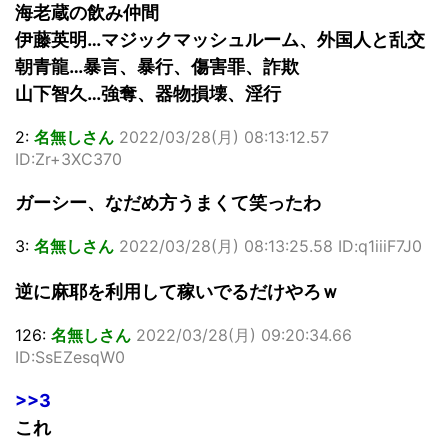
海老蔵の飲み仲間
伊藤英明…マジックマッシュルーム、外国人と乱交
朝青龍…暴言、暴行、傷害罪、詐欺
山下智久…強奪、器物損壊、淫行
2:
名無しさん
2022/03/28(月) 08:13:12.57
ID:Zr+3XC370
ガーシー、なだめ方うまくて笑ったわ
3:
名無しさん
2022/03/28(月) 08:13:25.58 ID:q1iiiF7J0
逆に麻耶を利用して稼いでるだけやろｗ
126:
名無しさん
2022/03/28(月) 09:20:34.66
ID:SsEZesqW0
>>3
これ