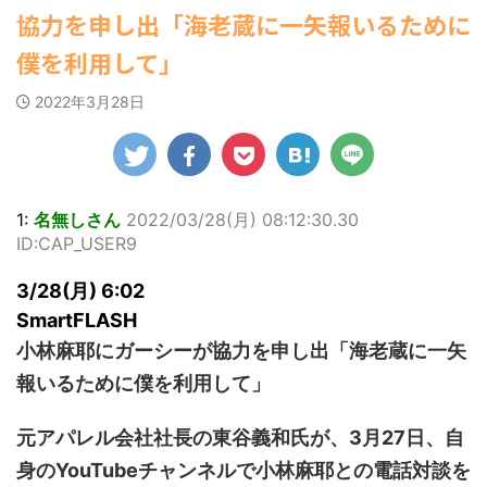
ゆかさんが、6月
すなう！ まとめアンテナ
ビキニ姿を披露し
マルWeb』のグラ
(7/30
【速報】スプラトゥーン公式、謝
協力を申し出「海老蔵に一矢報いるために
22:16)
20日発売のマンガ
ました。 「素敵
ビアに初登場し
罪 / 気になるニュースまとめアンテナ
勇気を出して白人美女にチン凸し
誌「週刊ヤングマ
な表情」「セクシ
た。 グラマラスな
(8/28 23:50)
僕を利用して」
たアジア人短小男♂、爆笑されて... /
ガジン」（講談
ーで綺麗」 田中さ
ボディを武器に、
にゅーすなう！ まとめアンテナ
Powered by livedoor 相互
社）第29号の表紙
んは桜の花びらの
グラビア界を席巻
(7/30 22:06)
2022年3月28日
RSS
に登場した。 南さ
絵文字と共に、自
中の本郷。 今回、
海外「日本よ、お前がナンバーワ
んは2005年10月10
身の写真2枚を公開
サイトには15カッ
ンだ」 熊本地震直後の日本の対... / に
ゅーすなう！ まとめアンテナ
日生まれの16歳。
(7/30
しました。 黒っぽ
トが掲載されてお
21:56)
今年2月に同誌の表
いビキニを着用し
り、ボディライン
紙を飾ったことが
台の上に横たわ
際立つタイトなセ
Powered by livedoor 相互
話題になり、早く
り、大人っぽい表
クシーニット姿の
RSS
1:
名無しさん
2022/03/28(月) 08:12:30.30
も再登場した。
情を見せる姿で
カットから、笑顔
ID:CAP_USER9
「異例続きの高校1
す。 あらわになっ
キュートなビキ
年生にグラビア界
た胸元や引き締ま
ニ、迫力バスト目
3/28(月) 6:02
が揺れた！！」と
った腹筋など、美
を引くランジェリ
紹介され、水着姿
しいボディがとて
ー姿のカットなど
SmartFLASH
を披露した。 ...
もセクシーです
盛りだくさんの内
小林麻耶にガーシーが協力を申し出「海老蔵に一矢
ね。 2枚目はモノ
容となっている。
クロショット ...
http://www.rbbto
報いるために僕を利用して」
da ...
元アパレル会社社長の東谷義和氏が、3月27日、自
身のYouTubeチャンネルで小林麻耶との電話対談を