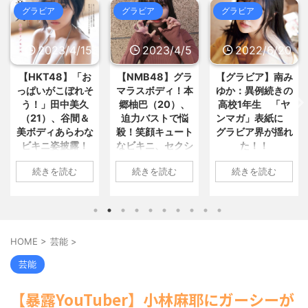
事が全面廃止、「県が何をするね... /
【画像】女教師さん「年頃の男の
グラビア
グラビア
グラビア
いーあんてな(#ﾟｗﾟ)
NEW!
(8/6
子がいちばん"オカズ"になるの... / お
02:16)
まとめ : おすすめ
NEW!
(8/6 02:05)
格安電気代のためにインフラ投資
を怠った韓国、朝鮮半島全域を猛... /
2023/4/15
2023/4/5
2022/6/20
【ゲロマス】「ルイボスティー」
いーあんてな(#ﾟｗﾟ)
NEW!
(8/6
とかいういつの間にかしれっと定... /
02:16)
【HKT48】「お
【NMB48】グラ
【グラビア】南み
おまとめ : おすすめ
NEW!
(8/6 01:27)
（ ´_ゝ`） 蓮舫さん、ｘに投稿さ
っぱいがこぼれそ
マラスボディ！本
ゆか：異例続きの
れた被災地視察の高市首相... / いーあ
【衝撃】日本人｢子供？いらん｣←
う！」田中美久
郷柚巴（20）、
高校1年生 「ヤ
んてな(#ﾟｗﾟ)
NEW!
(8/6 02:16)
この思想が蔓延している本当の... / お
中国「大洪水！」中国ダム「決
（21）、谷間＆
迫力バストで悩
ンマガ」表紙に
まとめ : おすすめ
NEW!
(8/6 01:07)
壊」地元民「公式発表より死者多い...
美ボディあらわな
殺！笑顔キュート
グラビア界が揺れ
/ いーあんてな(#ﾟｗﾟ)
NEW!
(8/6
ビキニ姿披露！
なビキニ、セクシ
た！！
【信長の野望・新生】米問屋をど
02:16)
ういう時にどこに建てるのかわか... /
「えっちいすぎ
ーニット、ランジ
最近の若年、芸能人を全然知らな
1: 名無しさん
気になるニュースまとめアンテナ
続きを読む
続きを読む
続きを読む
る」絶賛の声殺到
ェリー姿披露
いwww / 5chまとめMAP(総合)
NEW!
2022/06/20(月)
(8/29 00:02)
(8/6 02:15)
安倍国葬たったの2.5億円に批判
06:20:03.89
1: 名無しさん
1: 名無しさん
海外「日本よ、お前がナンバーワ
してる奴らって幾らならOKな... / 気に
ID:CAP_USER9
2023/04/11(火)
2023/04/01(土)
ンだ」 熊本地震直後の日本の対... / に
なるニュースまとめアンテナ
(8/29
2022年06月20日
ゅーすなう！ まとめアンテナ
17:43:06.69
10:27:25.60
(7/30
00:00)
22:36)
「週刊ヤングマガ
ID:vA5FbvwN9
ID:cwXm/rtE9
【悲報】乃木中３０ｔｈヒット祈
HOME
>
芸能
>
【画像】おまえらこういう地雷系
ジン」第29号の表
HKT48の田中美久
NMB48の本郷柚巴
願が死ぬほど / 気になるニュースまと
の女子高生って好きじゃないの？ / に
紙に登場した南み
めアンテナ
さんは4月8日、自
が、漫画誌『ヤン
(8/29 00:00)
芸能
ゅーすなう！ まとめアンテナ
(7/30
ゆかさん 1 / 4 アイ
【モバマスSS】志希「苺の美味し
身のInstagramを更
グアニマル』（白
22:26)
い食べ方。そして雪美と食べる... / 気
ドルグループ
新。美しいボディ
泉社）のウェブサ
【為替相場】為替介入により一時
【暴露YouTuber】小林麻耶にガーシーが
になるニュースまとめアンテナ
(8/29
「OS☆K」の南み
があらわになった
イト『ヤングアニ
1ドル157円台 しかし戻しも... / にゅー
00:00)