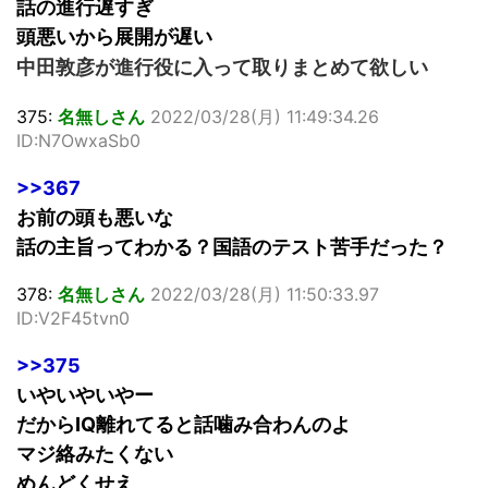
話の進行遅すぎ
頭悪いから展開が遅い
中田敦彦が進行役に入って取りまとめて欲しい
375:
名無しさん
2022/03/28(月) 11:49:34.26
ID:N7OwxaSb0
>>367
お前の頭も悪いな
話の主旨ってわかる？国語のテスト苦手だった？
378:
名無しさん
2022/03/28(月) 11:50:33.97
ID:V2F45tvn0
>>375
いやいやいやー
だからIQ離れてると話噛み合わんのよ
マジ絡みたくない
めんどくせえ