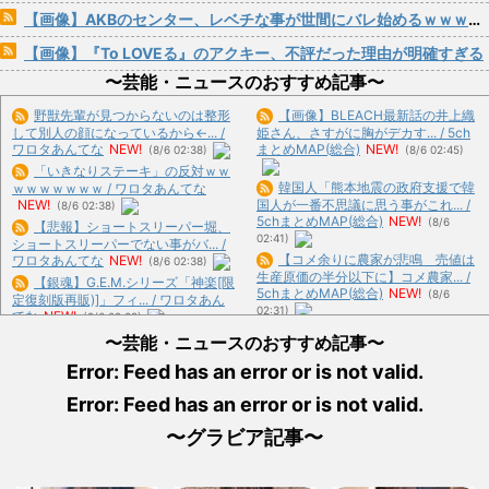
【画像】AKBのセンター、レベチな事が世間にバレ始めるｗｗｗｗｗｗｗ
【画像】『To LOVEる』のアクキー、不評だった理由が明確すぎる
〜芸能・ニュースのおすすめ記事〜
野獣先輩が見つからないのは整形
【画像】BLEACH最新話の井上織
して別人の顔になっているから←... /
姫さん、さすがに胸がデカす... / 5ch
ワロタあんてな
NEW!
まとめMAP(総合)
NEW!
(8/6 02:38)
(8/6 02:45)
「いきなりステーキ」の反対ｗｗ
韓国人「熊本地震の政府支援で韓
ｗｗｗｗｗｗｗ / ワロタあんてな
NEW!
国人が一番不思議に思う事がこれ... /
(8/6 02:38)
5chまとめMAP(総合)
NEW!
(8/6
【悲報】ショートスリーパー堀、
02:41)
ショートスリーパーでない事がバ... /
【コメ余りに農家が悲鳴 売値は
ワロタあんてな
NEW!
(8/6 02:38)
生産原価の半分以下に】コメ農家... /
【銀魂】G.E.M.シリーズ「神楽[限
5chまとめMAP(総合)
NEW!
(8/6
定復刻版再販)]」フィ... / ワロタあん
02:31)
てな
NEW!
(8/6 02:38)
【芸能】後藤真希、自虐あいさつ
【緊急】爆美女「すみません。砲
〜芸能・ニュースのおすすめ記事〜
「40歳おばさん」東京アイドル... /
弾3つ持ってきました」警察「！... /
5chまとめMAP(総合)
NEW!
(8/6
Error: Feed has an error or is not valid.
ワロタあんてな
NEW!
(8/6 02:38)
02:17)
Google面接官「ダイヤモンドの剣
Error: Feed has an error or is not valid.
【悲報】共同通信「高市総理、避
でダイヤモンドの盾を切る... / おまと
難所3分間の被災地熊本視察動画... /
め : おすすめ
NEW!
(8/6 02:09)
〜グラビア記事〜
いーあんてな(#ﾟｗﾟ)
NEW!
(8/6
【悲報】浅田真央ちゃんの婚活条
02:16)
件www(※画像あり) / おまとめ : お
兵庫県の左派の既得利権を斎藤知
すすめ
NEW!
(8/6 02:05)