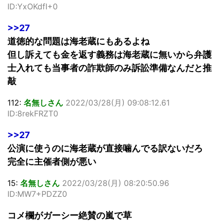
ID:YxOKdfI+0
>>27
道徳的な問題は海老蔵にもあるよね
但し訴えても金を返す義務は海老蔵に無いから弁護
士入れても当事者の詐欺師のみ訴訟準備なんだと推
敲
112:
名無しさん
2022/03/28(月) 09:08:12.61
ID:8rekFRZT0
>>27
公演に使うのに海老蔵が直接噛んでる訳ないだろ
完全に主催者側が悪い
15:
名無しさん
2022/03/28(月) 08:20:50.96
ID:MW7+PDZZ0
コメ欄がガーシー絶賛の嵐で草