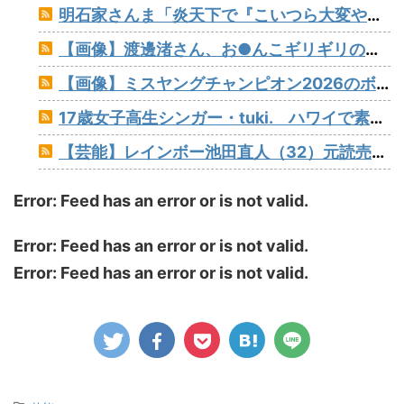
明石家さんま「炎天下で『こいつら大変やなぁ』というのが高校野球の良さ。暑さ対策はいらない」
【画像】渡邊渚さん、お●んこギリギリの水着着ててワロタ
【画像】ミスヤングチャンピオン2026のボーイッシュお胸www
17歳女子高生シンガー・tuki. ハワイで素顔以外ほぼ全部出し 「隠しきれない美貌」とSNSざわつく
【芸能】レインボー池田直人（32）元読売テレビ・佐藤佳奈アナが結婚
Error: Feed has an error or is not valid.
Error: Feed has an error or is not valid.
Error: Feed has an error or is not valid.