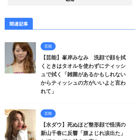
関連記事
芸能
【芸能】峯岸みなみ 洗顔で顔を拭
くときはタオルを使わずにティッシ
ュで拭く「雑菌があるかもしれない
からティッシュの方がいいよと言わ
れて」
芸能
【水ダウ】死ぬほど整形顔で怪演の
新山千春に反響「腹よじれ涙出た」