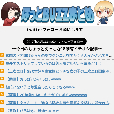
twitterフォローお願いします！
〜今日のちょっとえっちな18禁有イチオシ記事〜
玄関のドア開けたらその場でクンニと指でたくさんイかされてそのままパコられる女の子
屋外でストリップしているのは美人モデルだから最高だ！！
【二次エロ】SEX大好き生意気ビッチな女の子の二次エロ画像 その201
【動画】おっぱいがいっぱいwww
彼氏いない子と毎週会ったらこうなるwww
【画像】20年前のAV、キチガイすぎるwwwwww
【画像】女さん、ミニ過ぎる浴衣を着た写真を投稿して叩かれるｗｗｗｗ
【速報】ひろゆき、離婚へｗｗｗ