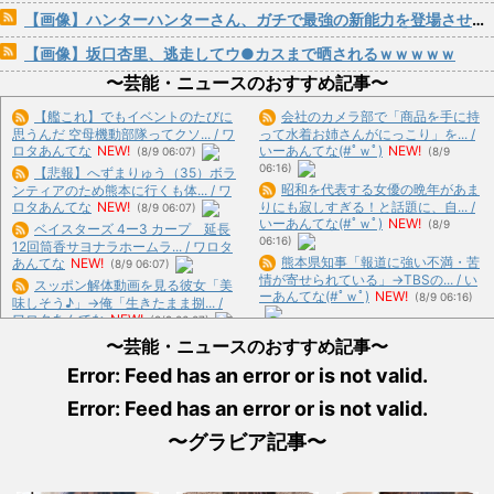
【画像】ハンターハンターさん、ガチで最強の新能力を登場させてしまうｗｗｗｗｗｗｗ
【画像】坂口杏里、逃走してウ●カスまで晒されるｗｗｗｗｗ
〜芸能・ニュースのおすすめ記事〜
【艦これ】でもイベントのたびに
会社のカメラ部で「商品を手に持
思うんだ 空母機動部隊ってクソ... / ワ
って水着お姉さんがにっこり」を... /
ロタあんてな
NEW!
いーあんてな(#ﾟｗﾟ)
NEW!
(8/9 06:07)
(8/9
06:16)
【悲報】へずまりゅう（35）ボラ
昭和を代表する女優の晩年があま
ンティアのため熊本に行くも体... / ワ
ロタあんてな
NEW!
りにも寂しすぎる！と話題に、自... /
(8/9 06:07)
いーあんてな(#ﾟｗﾟ)
NEW!
(8/9
ベイスターズ 4ー3 カープ 延長
06:16)
12回筒香サヨナラホームラ... / ワロタ
熊本県知事「報道に強い不満・苦
あんてな
NEW!
(8/9 06:07)
情が寄せられている」→TBSの... / い
スッポン解体動画を見る彼女「美
ーあんてな(#ﾟｗﾟ)
NEW!
(8/9 06:16)
味しそう♪」→俺「生きたまま捌... /
ワロタあんてな
NEW!
(8/9 06:07)
【悲報】ショートスリーパー堀大
なぜ自民党批判だけは表現の自由
〜芸能・ニュースのおすすめ記事〜
輔さん、多数の誹謗中傷で涙が止... /
ではないのか / ワロタあんてな
NEW!
いーあんてな(#ﾟｗﾟ)
NEW!
(8/9
Error: Feed has an error or is not valid.
(8/9 06:07)
06:16)
【重い荷物背負って】デブ「ラン
Error: Feed has an error or is not valid.
反高市で有名な某野党議員が不正
ニングとか情弱だろｗ膝は消耗品... /
な投票支援を受けていた過去が発... /
おまとめ : おすすめ
NEW!
(8/9 04:53)
〜グラビア記事〜
いーあんてな(#ﾟｗﾟ)
NEW!
(8/9
06:16)
お昼ご飯に刺身出したら彼女の機
みい山作者「居酒屋行く奴はバ
嫌が悪くなったんだけど俺が悪い... /