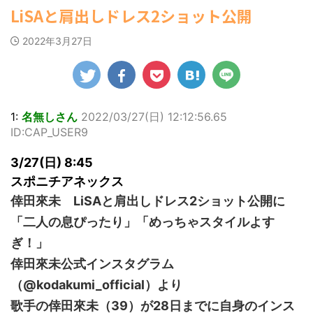
ゆかさんが、6月
1ドル157円台 しかし戻しも... / にゅー
マルWeb』のグラ
社）が、週間2.5万
【速報】スプラトゥーン公式、謝
LiSAと肩出しドレス2ショット公開
すなう！ まとめアンテナ
(7/30
20日発売のマンガ
ビアに初登場し
部を売り上げ、
罪 / 気になるニュースまとめアンテナ
22:16)
誌「週刊ヤングマ
た。 グラマラスな
6/20付「オリコン
(8/28 23:50)
勇気を出して白人美女にチン凸し
2022年3月27日
ガジン」（講談
ボディを武器に、
週間BOOKランキ
たアジア人短小男♂、爆笑されて... /
Powered by livedoor 相互
社）第29号の表紙
グラビア界を席巻
ング」、同ランキ
にゅーすなう！ まとめアンテナ
RSS
に登場した。 南さ
中の本郷。 今回、
ングジャンル別
(7/30 22:06)
んは2005年10月10
海外「日本よ、お前がナンバーワ
サイトには15カッ
「写真集」で共に2
ンだ」 熊本地震直後の日本の対... / に
日生まれの16歳。
トが掲載されてお
位にランクインし
ゅーすなう！ まとめアンテナ
(7/30
今年2月に同誌の表
り、ボディライン
た。 【写真18枚】
1:
名無しさん
2022/03/27(日) 12:12:56.65
21:56)
紙を飾ったことが
際立つタイトなセ
大胆すぎる肌見
ID:CAP_USER9
Powered by livedoor 相互
話題になり、早く
クシーニット姿の
せ…ほぼ'手ぶら'な
も再登場した。
RSS
カットから、笑顔
中川翔子 自身10年
3/27(日) 8:45
「異例続きの高校1
キュートなビキ
ぶりの写真集とな
年生にグラビア界
ニ、迫力バスト目
る本作は、全編沖
スポニチアネックス
が揺れた！！」と
を引くランジェリ
縄でロケを敢行。
倖田來未 LiSAと肩出しドレス2ショット公開に
紹介され、水着姿
ー姿のカットなど
本作撮影にあた
を披露した。 ...
盛りだくさんの内
り、「スゴい決意
「二人の息ぴったり」「めっちゃスタイルよす
容となっている。
をさせていただい
ぎ！」
http://www.rbbto
て8キロ（痩せ
da ...
た）。デビュー当
倖田來未公式インスタグラム
時の体重まで ...
（@kodakumi_official）より
歌手の倖田來未（39）が28日までに自身のインス