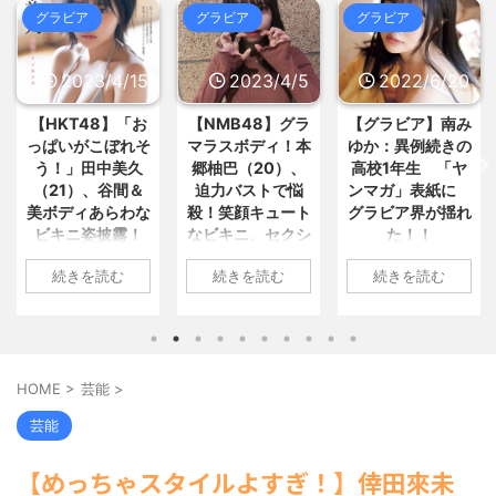
カ。ホストの初回なら居酒屋より安...
おまとめ : おすすめ
NEW!
(8/9 04:33)
グラビア
グラビア
グラビア
/ 5chまとめMAP(総合)
NEW!
(8/9
05:57)
【悲報】東科大医学部卒の美人
韓国人「昨日Jリーグで韓国人選
YouTuber、直美で炎上ww... / おまと
手絶対やってはいけないプレーで... /
2023/4/5
2022/6/20
2022/6/18
め : おすすめ
NEW!
(8/9 04:29)
5chまとめMAP(総合)
NEW!
(8/9
【画像】女さん「髪染めてもらっ
05:51)
【NMB48】グラ
【グラビア】南み
【速報です!!!】中
た♪」ﾊﾟｼｬ⇠『胸』にしか目... / おま
【悲報】さらば青春の光さん、ひ
とめ : おすすめ
NEW!
(8/9 04:29)
マラスボディ！本
ゆか：異例続きの
川翔子「写真集」
ょうろくさんを廃墟に放置してし... /
【議論】儒教「年上を敬え、目上
郷柚巴（20）、
高校1年生 「ヤ
2位 8キロ減の
5chまとめMAP(総合)
NEW!
(8/9
に逆らうな、秩序を守れ」←これ... /
05:43)
迫力バストで悩
ンマガ」表紙に
ランジェリーカッ
おまとめ : おすすめ
NEW!
(8/9 04:03)
ソニーの新作MARVEL Tōkonが発
殺！笑顔キュート
グラビア界が揺れ
トほか「今まで以
売されたけどどうなん... / 5chまとめ
なビキニ、セクシ
た！！
上に攻めた」過去
【信長の野望・新生】米問屋をど
MAP(総合)
NEW!
(8/9 05:33)
ういう時にどこに建てるのかわか... /
ーニット、ランジ
最高に色っぽ
【芸能】元日向坂46・松田好花、
1: 名無しさん
気になるニュースまとめアンテナ
続きを読む
続きを読む
続きを読む
ェリー姿披露
い“しょこたん”満
食中毒で「腹痛とおう吐と下痢... /
2022/06/20(月)
(8/29 00:02)
5chまとめMAP(総合)
NEW!
(8/9
載
安倍国葬たったの2.5億円に批判
06:20:03.89
1: 名無しさん
05:31)
してる奴らって幾らならOKな... / 気に
ID:CAP_USER9
2023/04/01(土)
1: 名無しさん
海外「日本よ、お前がナンバーワ
なるニュースまとめアンテナ
(8/29
2022年06月20日
ンだ」 熊本地震直後の日本の対... / に
10:27:25.60
2022/06/18(土)
00:00)
ゅーすなう！ まとめアンテナ
(7/30
「週刊ヤングマガ
ID:cwXm/rtE9
09:04:55.67
【悲報】乃木中３０ｔｈヒット祈
HOME
>
芸能
>
22:36)
ジン」第29号の表
NMB48の本郷柚巴
ID:CAP_USER9
願が死ぬほど / 気になるニュースまと
【画像】おまえらこういう地雷系
紙に登場した南み
めアンテナ
が、漫画誌『ヤン
タレントの中川翔
(8/29 00:00)
芸能
の女子高生って好きじゃないの？ / に
ゆかさん 1 / 4 アイ
【モバマスSS】志希「苺の美味し
グアニマル』（白
子のデビュー20周
ゅーすなう！ まとめアンテナ
(7/30
い食べ方。そして雪美と食べる... / 気
ドルグループ
泉社）のウェブサ
年写真集『ミラク
22:26)
【めっちゃスタイルよすぎ！】倖田來未
になるニュースまとめアンテナ
(8/29
「OS☆K」の南み
イト『ヤングアニ
【為替相場】為替介入により一時
ルミライ』（講談
00:00)