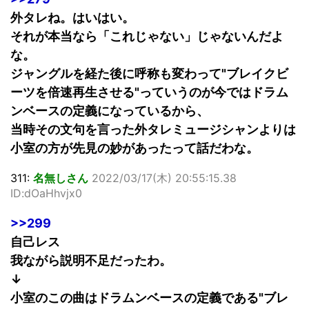
外タレね。はいはい。
それが本当なら「これじゃない」じゃないんだよ
な。
ジャングルを経た後に呼称も変わって"ブレイクビ
ーツを倍速再生させる"っていうのが今ではドラム
ンベースの定義になっているから、
当時その文句を言った外タレミュージシャンよりは
小室の方が先見の妙があったって話だわな。
311:
名無しさん
2022/03/17(木) 20:55:15.38
ID:dOaHhvjx0
>>299
自己レス
我ながら説明不足だったわ。
↓
小室のこの曲はドラムンベースの定義である"ブレ