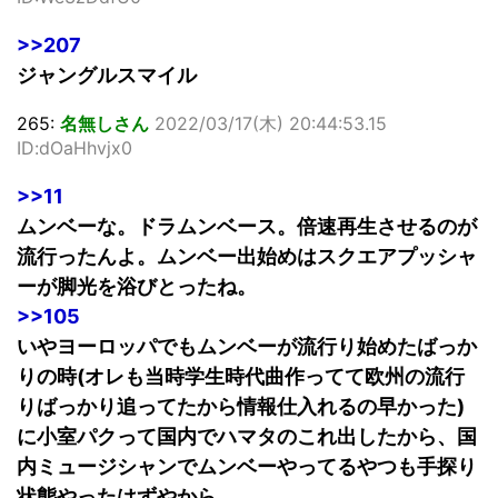
>>207
ジャングルスマイル
265:
名無しさん
2022/03/17(木) 20:44:53.15
ID:dOaHhvjx0
>>11
ムンベーな。ドラムンベース。倍速再生させるのが
流行ったんよ。ムンベー出始めはスクエアプッシャ
ーが脚光を浴びとったね。
>>105
いやヨーロッパでもムンベーが流行り始めたばっか
りの時(オレも当時学生時代曲作ってて欧州の流行
りばっかり追ってたから情報仕入れるの早かった)
に小室パクって国内でハマタのこれ出したから、国
内ミュージシャンでムンベーやってるやつも手探り
状態やったはずやから、