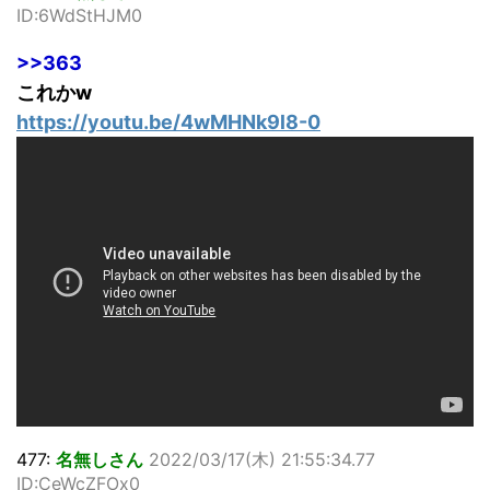
ID:6WdStHJM0
>>363
これかw
https://youtu.be/4wMHNk9l8-0
477:
名無しさん
2022/03/17(木) 21:55:34.77
ID:CeWcZFOx0