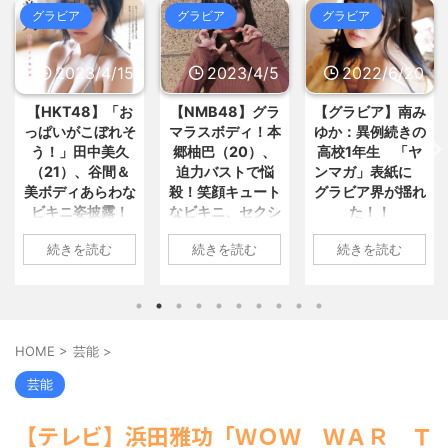
兵庫県の左派の既得利権を斎藤知
とめ : おすすめ
NEW!
(8/6 04:09)
グラビア
グラビア
グラビア
事が全面廃止、「県が何をするね... /
【悲報】医者「娘さん、ダウン症
いーあんてな(#ﾟｗﾟ)
(8/6 02:16)
です」キラキラ女さん「人生終わ... /
格安電気代のためにインフラ投資
おまとめ : おすすめ
NEW!
(8/6 04:09)
/15
2023/4/5
2022/6/20
2022/6/
を怠った韓国、朝鮮半島全域を猛... /
いーあんてな(#ﾟｗﾟ)
(8/6 02:16)
女「飲み会でモテたい男はトイレ
（ ´_ゝ`） 蓮舫さん、ｘに投稿さ
「お
【NMB48】グラ
【グラビア】南み
【速報です!!!
に行く時スマホを置いていけ」 / おま
とめ : おすすめ
NEW!
れた被災地視察の高市首相... / いーあ
(8/6 04:00)
れそ
マラスボディ！本
ゆか：異例続きの
川翔子「写真集
んてな(#ﾟｗﾟ)
(8/6 02:16)
コロコロ楽し。落ちていたアルミ
美久
郷柚巴（20）、
高校1年生 「ヤ
2位 8キロ減
中国「大洪水！」中国ダム「決
缶を転がして遊ぶ野生のハリネズ... /
間＆
迫力バストで悩
ンマガ」表紙に
ランジェリーカ
おまとめ : おすすめ
NEW!
壊」地元民「公式発表より死者多い...
(8/6 03:55)
わな
殺！笑顔キュート
グラビア界が揺れ
トほか「今まで
/ いーあんてな(#ﾟｗﾟ)
(8/6 02:16)
露！
なビキニ、セクシ
た！！
上に攻めた」過
【信長の野望・新生】米問屋をど
海外「日本よ、お前がナンバーワ
ういう時にどこに建てるのかわか... /
ンだ」 熊本地震直後の日本の対... / に
すぎ
ーニット、ランジ
最高に色っぽ
1: 名無しさん
気になるニュースまとめアンテナ
ゅーすなう！ まとめアンテナ
(7/30
む
続きを読む
続きを読む
続きを読む
殺到
ェリー姿披露
い“しょこたん”
2022/06/20(月)
(8/29 00:02)
22:36)
載
安倍国葬たったの2.5億円に批判
【画像】おまえらこういう地雷系
06:20:03.89
1: 名無しさん
してる奴らって幾らならOKな... / 気に
の女子高生って好きじゃないの？ / に
ID:CAP_USER9
)
2023/04/01(土)
1: 名無しさん
なるニュースまとめアンテナ
ゅーすなう！ まとめアンテナ
(8/29
(7/30
2022年06月20日
10:27:25.60
2022/06/18(土)
00:00)
22:26)
「週刊ヤングマガ
9
ID:cwXm/rtE9
09:04:55.67
【悲報】乃木中３０ｔｈヒット祈
【為替相場】為替介入により一時
HOME
>
芸能
>
ジン」第29号の表
美久
NMB48の本郷柚巴
ID:CAP_USER
願が死ぬほど / 気になるニュースまと
1ドル157円台 しかし戻しも... / にゅー
紙に登場した南み
めアンテナ
すなう！ まとめアンテナ
、自
が、漫画誌『ヤン
タレントの中川
(8/29 00:00)
(7/30
芸能
22:16)
ゆかさん 1 / 4 アイ
【モバマスSS】志希「苺の美味し
mを更
グアニマル』（白
子のデビュー20
勇気を出して白人美女にチン凸し
い食べ方。そして雪美と食べる... / 気
ドルグループ
ディ
泉社）のウェブサ
年写真集『ミラ
【テレビ】浜田雅功「ＷＯＷ ＷＡＲ Ｔ
になるニュースまとめアンテナ
たアジア人短小男♂、爆笑されて... /
(8/29
「OS☆K」の南み
った
イト『ヤングアニ
ルミライ』（講
にゅーすなう！ まとめアンテナ
00:00)