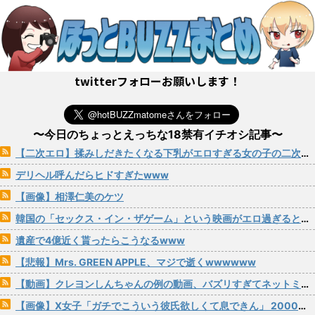
twitterフォローお願いします！
〜今日のちょっとえっちな18禁有イチオシ記事〜
【二次エロ】揉みしだきたくなる下乳がエロすぎる女の子の二次画像 その29
デリヘル呼んだらヒドすぎたwww
【画像】相澤仁美のケツ
韓国の「セックス・イン・ザゲーム」という映画がエロ過ぎると話題にｗｗｗ
遺産で4億近く貰ったらこうなるwww
【悲報】Mrs. GREEN APPLE、マジで逝くwwwwww
【動画】クレヨンしんちゃんの例の動画、バズリすぎてネットミームと化すｗｗｗｗ
【画像】X女子「ガチでこういう彼氏欲しくて息できん」 2000万バズ