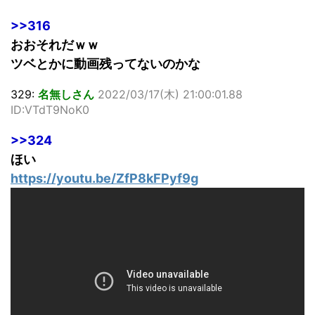
>>316
おおそれだｗｗ
ツベとかに動画残ってないのかな
329:
名無しさん
2022/03/17(木) 21:00:01.88
ID:VTdT9NoK0
>>324
ほい
https://youtu.be/ZfP8kFPyf9g