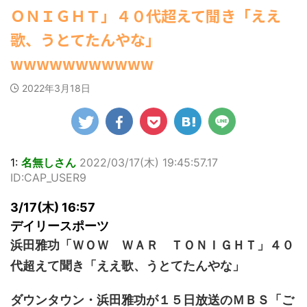
ゆかさんが、6月
露し
マルWeb』のグラ
社）が、週間2.5
(7/30 22:06)
【速報】スプラトゥーン公式、謝
ＯＮＩＧＨＴ」４０代超えて聞き「ええ
20日発売のマンガ
素敵
ビアに初登場し
部を売り上げ、
海外「日本よ、お前がナンバーワ
罪 / 気になるニュースまとめアンテナ
誌「週刊ヤングマ
クシ
た。 グラマラスな
6/20付「オリコ
ンだ」 熊本地震直後の日本の対... / に
(8/28 23:50)
歌、うとてたんやな」
ガジン」（講談
ゅーすなう！ まとめアンテナ
中さ
ボディを武器に、
(7/30
週間BOOKランキ
Powered by livedoor 相互
21:56)
社）第29号の表紙
らの
グラビア界を席巻
ング」、同ラン
wwwwwwwwwww
RSS
に登場した。 南さ
、自
中の本郷。 今回、
ングジャンル別
Powered by livedoor 相互
んは2005年10月10
公開
サイトには15カッ
「写真集」で共に
RSS
2022年3月18日
日生まれの16歳。
っぽ
トが掲載されてお
位にランクイン
今年2月に同誌の表
用し
り、ボディライン
た。 【写真18枚
紙を飾ったことが
わ
際立つタイトなセ
大胆すぎる肌見
話題になり、早く
い表
クシーニット姿の
せ…ほぼ'手ぶら'
も再登場した。
で
カットから、笑顔
中川翔子 自身10
「異例続きの高校1
なっ
キュートなビキ
ぶりの写真集と
1:
名無しさん
2022/03/17(木) 19:45:57.17
年生にグラビア界
締ま
ニ、迫力バスト目
る本作は、全編
ID:CAP_USER9
が揺れた！！」と
、美
を引くランジェリ
縄でロケを敢行
紹介され、水着姿
とて
ー姿のカットなど
本作撮影にあた
3/17(木) 16:57
を披露した。 ...
す
盛りだくさんの内
り、「スゴい決
デイリースポーツ
モノ
容となっている。
をさせていただ
.
http://www.rbbto
て8キロ（痩せ
浜田雅功「ＷＯＷ ＷＡＲ ＴＯＮＩＧＨＴ」４０
da ...
た）。デビュー
代超えて聞き「ええ歌、うとてたんやな」
時の体重まで ...
ダウンタウン・浜田雅功が１５日放送のＭＢＳ「ご