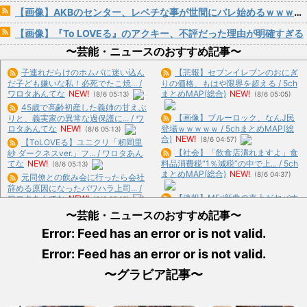
【画像】AKBのセンター、レベチな事が世間にバレ始めるｗｗｗｗｗｗｗ
【画像】『To LOVEる』のアクキー、不評だった理由が明確すぎる
〜芸能・ニュースのおすすめ記事〜
子連れだらけのホムパに迷い込ん
【悲報】セブンイレブンのおにぎ
だ子ども嫌いな私！必死でたこ焼... /
りの価格、もはや限界を超える / 5ch
ワロタあんてな
NEW!
まとめMAP(総合)
NEW!
(8/6 05:13)
(8/6 05:05)
45歳で高齢初産した義姉の甘えぶ
【画像】ブルーロック、なんJ民
りと、義実家の異常な過保護に... / ワ
ロタあんてな
NEW!
登場ｗｗｗｗｗ / 5chまとめMAP(総
(8/6 05:13)
合)
NEW!
(8/6 04:57)
【ToLOVEる】ユニクリ「籾岡里
【社会】「飲食店潰れますよ」食
紗 ダークネスver.」フ... / ワロタあん
てな
NEW!
料品消費税“1％減税”の中で上... / 5ch
(8/6 05:13)
まとめMAP(総合)
NEW!
(8/6 04:37)
元同僚との飲み会に行ったら会社
辞める原因になったパワハラ上司... /
【速報】ME:I新曲の売上がヤバす
ワロタあんてな
NEW!
(8/6 05:13)
ぎる結果に・・・ / 5chまとめ
【トミカ】新シリーズ「トミカ ク
〜芸能・ニュースのおすすめ記事〜
MAP(総合)
NEW!
(8/6 04:29)
ロスレスキュー」 始動 / ワロタあん
Error: Feed has an error or is not valid.
【衝撃】0歳児を玄関に置き去り
てな
NEW!
(8/6 05:13)
にし旅行に行く弟夫婦「旅行中、... /
今日ガストで胸糞悪いことがあっ
Error: Feed has an error or is not valid.
5chまとめMAP(総合)
NEW!
(8/6
た→…カップルとバトルしてあわ... /
04:27)
おまとめ : おすすめ
NEW!
(8/6 04:13)
〜グラビア記事〜
【悲報】共同通信「高市総理、避
難所3分間の被災地熊本視察動画... /
【画像】“ルフィ”強盗事件、幹部
いーあんてな(#ﾟｗﾟ)
(8/6 02:16)
の男に懲役20年の有罪判決確... / おま