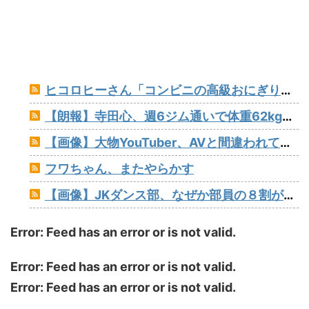
ヒコロヒーさん「コンビニの高級おにぎりが170円とか絶対買わない」とか薄すぎるトークをかましてしまう
【朗報】寺田心、週6ジム通いで体重62kg→82kgに 110kgのベンチプレス持ち上げる姿披露（画像あり）
【画像】大物YouTuber、AVと間違われて海外でバズるwww
フワちゃん、またやらかす
【画像】JKダンス部、なぜか部員の８割がﾃﾞｶﾊﾟｲwww
Error: Feed has an error or is not valid.
Error: Feed has an error or is not valid.
Error: Feed has an error or is not valid.