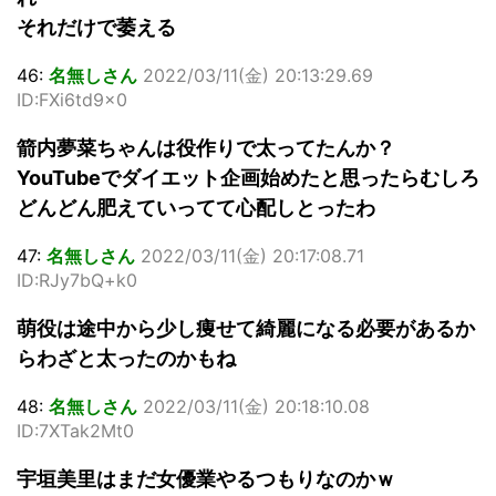
それだけで萎える
46:
名無しさん
2022/03/11(金) 20:13:29.69
ID:FXi6td9x0
箭内夢菜ちゃんは役作りで太ってたんか？
YouTubeでダイエット企画始めたと思ったらむしろ
どんどん肥えていってて心配しとったわ
47:
名無しさん
2022/03/11(金) 20:17:08.71
ID:RJy7bQ+k0
萌役は途中から少し痩せて綺麗になる必要があるか
らわざと太ったのかもね
48:
名無しさん
2022/03/11(金) 20:18:10.08
ID:7XTak2Mt0
宇垣美里はまだ女優業やるつもりなのかｗ