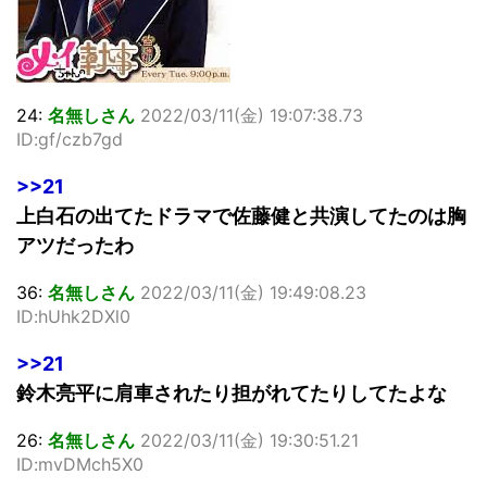
24:
名無しさん
2022/03/11(金) 19:07:38.73
ID:gf/czb7gd
>>21
上白石の出てたドラマで佐藤健と共演してたのは胸
アツだったわ
36:
名無しさん
2022/03/11(金) 19:49:08.23
ID:hUhk2DXl0
>>21
鈴木亮平に肩車されたり担がれてたりしてたよな
26:
名無しさん
2022/03/11(金) 19:30:51.21
ID:mvDMch5X0