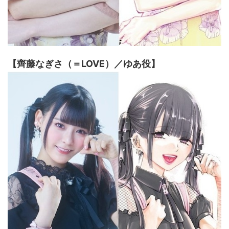
【齊藤なぎさ（＝LOVE）／ゆあ役】