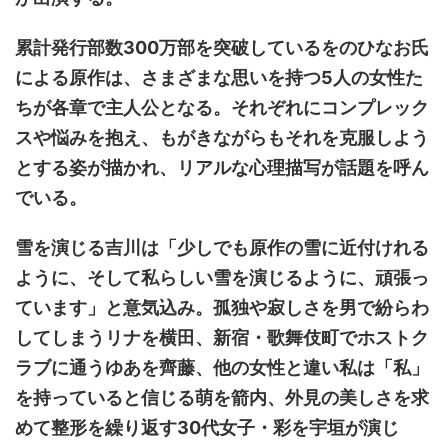
累計発行部数300万部を突破しているをのひなお氏
による原作は、さまざまな思いを持つ5人の女性た
ちが各章で主人公となる。それぞれにコンプレック
スや悩みを抱え、もがきながらもそれを克服しよう
とする姿が描かれ、リアルな心理描写が話題を呼ん
でいる。
雪を演じる吉川は「少しでも原作の雪に近付けれる
ように、そして私らしい雪を演じるように、頑張っ
ています」と意気込み。孤独や寂しさを男で紛らわ
してしまうリナを横田、新宿・歌舞伎町でホストク
ラブに通うゆあを齊藤、他の女性と違い私は「私」
を持っていると信じる萌を箭内、外見の美しさを求
めて整形を繰り返す30代女子・彩を宇垣が演じ