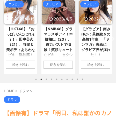
きたモブキャラをとんでもない目... /
(8/8 05:07)
ア
グラビア
グラビア
グラビア
5chまとめMAP(総合)
NEW!
(8/8
スーパーワイ「ハム忘れた」店員
05:49)
「また買ってください」ワイ「も... /
【動画】中日・根尾昂さん、マジ
おまとめ : おすすめ
NEW!
(8/8 04:47)
でヤバい事態に… / 5chまとめMAP(総
23/4/15
2023/4/5
2022/6/20
202
合)
NEW!
(8/8 05:35)
【驚愕】インスタ女さん、とんで
【芸能】レインボー池田直人＆元
48】「お
【NMB48】グラ
【グラビア】南み
【速報です
もないものをアップしてしまいコ... /
読売テレビ・佐藤佳奈アナが結婚 /
おまとめ : おすすめ
NEW!
(8/8 04:43)
がこぼれそ
マラスボディ！本
ゆか：異例続きの
川翔子「
5chまとめMAP(総合)
NEW!
(8/8
田中美久
郷柚巴（20）、
高校1年生 「ヤ
2位 8
05:23)
【胸糞】北海道江別大学生殺人事
男の子「モモンガの声優ってどん
）、谷間＆
迫力バストで悩
ンマガ」表紙に
ランジェ
件、主犯格の川口被告(19)に... / おま
な人なんだろ」→ググる / 5chまとめ
ィあらわな
殺！笑顔キュート
グラビア界が揺れ
トほか「
とめ : おすすめ
NEW!
(8/8 04:43)
MAP(総合)
NEW!
(8/8 05:23)
姿披露！
なビキニ、セクシ
た！！
上に攻め
【信長の野望・新生】米問屋をど
【画像】村重杏奈さん(30)のお胸
ういう時にどこに建てるのかわか... /
ちいすぎ
ーニット、ランジ
最高に
がコチラwwwwwwwww... / 5chまと
1: 名無しさん
気になるニュースまとめアンテナ
を読む
続きを読む
続きを読む
続きを
賛の声殺到
ェリー姿披露
い“しょこ
めMAP(総合)
NEW!
(8/8 05:03)
2022/06/20(月)
(8/29 00:02)
載
海外「日本よ、お前がナンバーワ
安倍国葬たったの2.5億円に批判
06:20:03.89
しさん
1: 名無しさん
ンだ」 熊本地震直後の日本の対... / に
してる奴らって幾らならOKな... / 気に
ID:CAP_USER9
/11(火)
2023/04/01(土)
1: 名無し
ゅーすなう！ まとめアンテナ
(7/30
なるニュースまとめアンテナ
(8/29
2022年06月20日
6.69
10:27:25.60
2022/06/
22:36)
00:00)
「週刊ヤングマガ
【画像】おまえらこういう地雷系
FbvwN9
ID:cwXm/rtE9
09:04:55.
【悲報】乃木中３０ｔｈヒット祈
HOME
>
ドラマ
>
の女子高生って好きじゃないの？ / に
ジン」第29号の表
8の田中美久
NMB48の本郷柚巴
ID:CAP_
願が死ぬほど / 気になるニュースまと
ゅーすなう！ まとめアンテナ
(7/30
紙に登場した南み
めアンテナ
月8日、自
が、漫画誌『ヤン
タレント
(8/29 00:00)
ドラマ
22:26)
ゆかさん 1 / 4 アイ
【モバマスSS】志希「苺の美味し
tagramを更
グアニマル』（白
子のデビュ
【為替相場】為替介入により一時
い食べ方。そして雪美と食べる... / 気
ドルグループ
しいボディ
泉社）のウェブサ
年写真集
1ドル157円台 しかし戻しも... / にゅー
【画像有】ドラマ「明日、私は誰かのカノ
になるニュースまとめアンテナ
(8/29
「OS☆K」の南み
わになった
イト『ヤングアニ
ルミライ
すなう！ まとめアンテナ
(7/30
00:00)