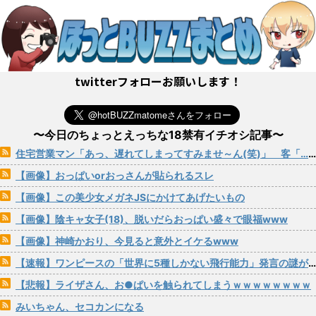
twitterフォローお願いします！
〜今日のちょっとえっちな18禁有イチオシ記事〜
住宅営業マン「あっ、遅れてしまってすみませ～ん(笑)」 客「…今日、契約日ですよね？」→こうなるwww
【画像】おっぱいorおっさんが貼られるスレ
【画像】この美少女メガネJSにかけてあげたいもの
【画像】陰キャ女子(18)、脱いだらおっぱい盛々で眼福www
【画像】神崎かおり、今見ると意外とイケるwww
【速報】ワンピースの「世界に5種しかない飛行能力」発言の謎が解けるWWW
【悲報】ライザさん、お●ぱいを触られてしまうｗｗｗｗｗｗｗｗ
みいちゃん、セコカンになる