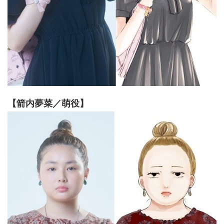
【箭内夢菜／萌役】