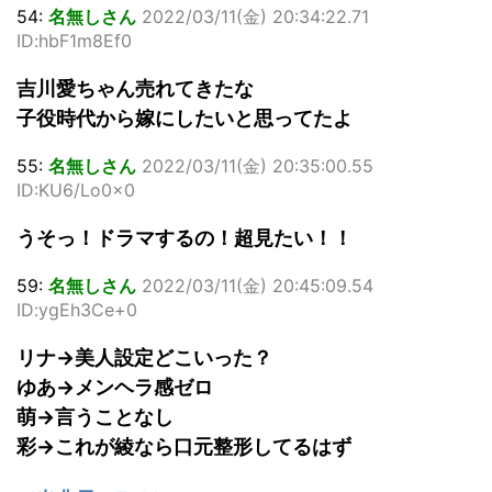
54:
名無しさん
2022/03/11(金) 20:34:22.71
ID:hbF1m8Ef0
吉川愛ちゃん売れてきたな
子役時代から嫁にしたいと思ってたよ
55:
名無しさん
2022/03/11(金) 20:35:00.55
ID:KU6/Lo0x0
うそっ！ドラマするの！超見たい！！
59:
名無しさん
2022/03/11(金) 20:45:09.54
ID:ygEh3Ce+0
リナ→美人設定どこいった？
ゆあ→メンヘラ感ゼロ
萌→言うことなし
彩→これが綾なら口元整形してるはず