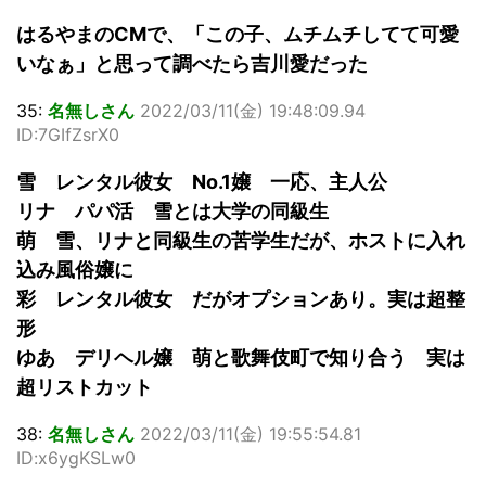
はるやまのCMで、「この子、ムチムチしてて可愛
いなぁ」と思って調べたら吉川愛だった
35:
名無しさん
2022/03/11(金) 19:48:09.94
ID:7GIfZsrX0
雪 レンタル彼女 No.1嬢 一応、主人公
リナ パパ活 雪とは大学の同級生
萌 雪、リナと同級生の苦学生だが、ホストに入れ
込み風俗嬢に
彩 レンタル彼女 だがオプションあり。実は超整
形
ゆあ デリヘル嬢 萌と歌舞伎町で知り合う 実は
超リストカット
38:
名無しさん
2022/03/11(金) 19:55:54.81
ID:x6ygKSLw0