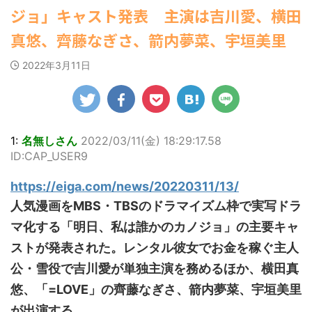
ゆかさんが、6月
姿を披露し
マルWeb』のグラ
22:16)
社）が、週
【速報】スプラトゥーン公式、謝
ジョ」キャスト発表 主演は吉川愛、横田
20日発売のマンガ
勇気を出して白人美女にチン凸し
。 「素敵
ビアに初登場し
部を売り
罪 / 気になるニュースまとめアンテナ
たアジア人短小男♂、爆笑されて... /
誌「週刊ヤングマ
」「セクシ
た。 グラマラスな
6/20付「
(8/28 23:50)
真悠、齊藤なぎさ、箭内夢菜、宇垣美里
にゅーすなう！ まとめアンテナ
ガジン」（講談
」 田中さ
ボディを武器に、
週間BOO
(7/30 22:06)
Powered by livedoor 相互
社）第29号の表紙
の花びらの
グラビア界を席巻
ング」、
海外「日本よ、お前がナンバーワ
2022年3月11日
RSS
に登場した。 南さ
と共に、自
中の本郷。 今回、
ングジャ
ンだ」 熊本地震直後の日本の対... / に
んは2005年10月10
2枚を公開
サイトには15カッ
「写真集」
ゅーすなう！ まとめアンテナ
(7/30
日生まれの16歳。
21:56)
。 黒っぽ
トが掲載されてお
位にラン
今年2月に同誌の表
ニを着用し
り、ボディライン
た。 【写
Powered by livedoor 相互
紙を飾ったことが
に横たわ
際立つタイトなセ
大胆すぎ
RSS
話題になり、早く
人っぽい表
クシーニット姿の
せ…ほぼ'
1:
名無しさん
2022/03/11(金) 18:29:17.58
も再登場した。
せる姿で
カットから、笑顔
中川翔子 
ID:CAP_USER9
「異例続きの高校1
らわになっ
キュートなビキ
ぶりの写
年生にグラビア界
や引き締ま
ニ、迫力バスト目
る本作は
https://eiga.com/news/20220311/13/
が揺れた！！」と
筋など、美
を引くランジェリ
縄でロケ
紹介され、水着姿
ディがとて
ー姿のカットなど
本作撮影
人気漫画をMBS・TBSのドラマイズム枠で実写ドラ
を披露した。 ...
シーです
盛りだくさんの内
り、「ス
マ化する「明日、私は誰かのカノジョ」の主要キャ
枚目はモノ
容となっている。
をさせて
ト ...
http://www.rbbto
て8キロ（
ストが発表された。レンタル彼女でお金を稼ぐ主人
da ...
た）。デ
公・雪役で吉川愛が単独主演を務めるほか、横田真
時の体重まで
悠、「=LOVE」の齊藤なぎさ、箭内夢菜、宇垣美里
が出演する。