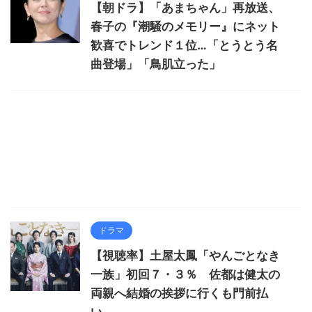
【朝ドラ】「あまちゃん」再放送、
春子の『潮騒のメモリー』にネット
歓喜でトレンド１位…「とうとう名
曲登場」「鳥肌立った」
ドラマ
【視聴率】土屋太鳳「やんごとなき
一族」初回７・３％ 佐都は健太の
両親へ結婚の挨拶に行くも門前払
い…