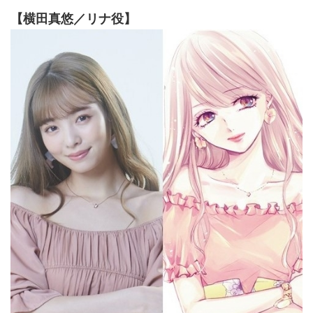
【横田真悠／リナ役】