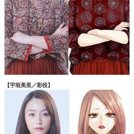
【宇垣美里／彩役】