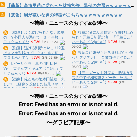
【悲報】高市早苗に逆らった財務官僚、異例の左遷ｗｗｗｗｗｗｗｗ
【悲報】男が嫌いな男の特徴がこちらｗｗｗｗｗｗｗｗｗｗ
〜芸能・ニュースのおすすめ記事〜
【動画】よく助けられたな。岐阜
後輩記者に歩道橋近くで呼び止め
の川で外国人が溺れてしまう事故... /
られた元毎日新聞記者、「元毎日... /
ワロタあんてな
NEW!
いーあんてな(#ﾟｗﾟ)
NEW!
(8/8 05:55)
(8/8
06:00)
【動画】逃げる判断はやっ！埼玉
視聴者に嫌がられる番組ばかり作
でスマホ運転のプリウスに当て逃... /
ワロタあんてな
NEW!
ったフジテレビ、自業自得すぎる... /
(8/8 05:55)
いーあんてな(#ﾟｗﾟ)
NEW!
(8/8
ホビーサクラ「真の点P 私服
06:00)
Ver.」美少女フィギュア【予約... / ワ
【高市ガーｗ】研究者「防弾ガラ
ロタあんてな
NEW!
(8/8 05:55)
スの中で平和式典スピーチした総... /
【画像】俺たちの姫本田望結、久
いーあんてな(#ﾟｗﾟ)
NEW!
(8/8
しぶりに画像を投稿した結果→や... /
06:00)
ワロタあんてな
NEW!
(8/8 05:55)
日本の古典作品が”現代にふさわ
【仰天】X、メンエス嬢とラウン
〜芸能・ニュースのおすすめ記事〜
しい表現”に強制変更される事態... / い
ジ嬢が熾烈な女の争いを繰り広げ... /
ーあんてな(#ﾟｗﾟ)
NEW!
(8/8 06:00)
Error: Feed has an error or is not valid.
ワロタあんてな
NEW!
(8/8 05:55)
【衝撃】京大病院で正常な脳組織
Error: Feed has an error or is not valid.
【動画】へずまりゅう議員、熊本
を誤摘出された50代女性、手足... / お
地震被災地で冷感ポンチョ配布 ... / い
まとめ : おすすめ
NEW!
(8/8 05:19)
〜グラビア記事〜
ーあんてな(#ﾟｗﾟ)
NEW!
(8/8 06:00)
【高市悲報】菅直人元総理、再評
【悲報】範馬勇次郎さん、挑んで
価路線へ / おまとめ : おすすめ
NEW!