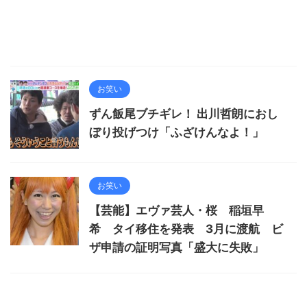
お笑い
ずん飯尾ブチギレ！ 出川哲朗におし
ぼり投げつけ「ふざけんなよ！」
お笑い
【芸能】エヴァ芸人・桜 稲垣早
希 タイ移住を発表 3月に渡航 ビ
ザ申請の証明写真「盛大に失敗」