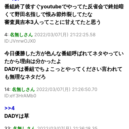
番組終了後すぐyoutubeでやってた反省会で終始暗
くて野田名指しで恨み節炸裂してたな
審査員吉本3人ってことに甘えてたと思う
4:
名無しさん
2022/03/07(月) 21:22:25.58
ID:JVnrwOJX0
今日優勝した方が色んな番組呼ばれてネタやってい
たから理由は分かったよ
DADYは番組でちょこっとやってください言われて
も無理なネタだろ
14:
名無しさん
2022/03/07(月) 21:26:50.70
ID:eY3HrAMb0
>>4
DADYは草
33:
名無しさん
2022/03/07(月) 21:36:18.35