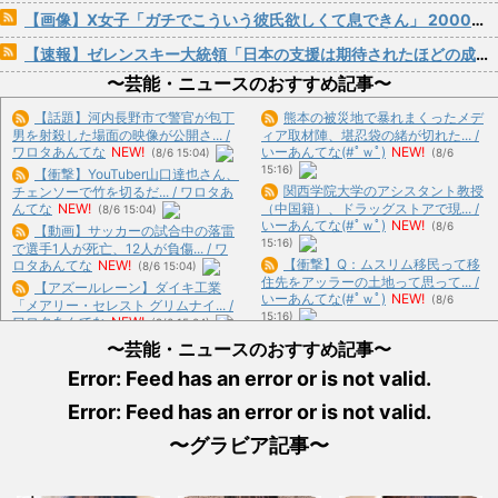
【画像】X女子「ガチでこういう彼氏欲しくて息できん」 2000万バズ
【速報】ゼレンスキー大統領「日本の支援は期待されたほどの成果がない」WWWWWWWWWWW
〜芸能・ニュースのおすすめ記事〜
【話題】河内長野市で警官が包丁
熊本の被災地で暴れまくったメデ
男を射殺した場面の映像が公開さ... /
ィア取材陣、堪忍袋の緒が切れた... /
ワロタあんてな
NEW!
いーあんてな(#ﾟｗﾟ)
NEW!
(8/6 15:04)
(8/6
15:16)
【衝撃】YouTuber山口達也さん、
関西学院大学のアシスタント教授
チェンソーで竹を切るだ... / ワロタあ
んてな
NEW!
（中国籍）、ドラッグストアで現... /
(8/6 15:04)
いーあんてな(#ﾟｗﾟ)
NEW!
(8/6
【動画】サッカーの試合中の落雷
15:16)
で選手1人が死亡、12人が負傷... / ワ
【衝撃】Q：ムスリム移民って移
ロタあんてな
NEW!
(8/6 15:04)
住先をアッラーの土地って思って... /
【アズールレーン】ダイキ工業
いーあんてな(#ﾟｗﾟ)
NEW!
(8/6
「メアリー・セレスト グリムナイ... /
15:16)
ワロタあんてな
NEW!
(8/6 15:04)
「やつらの目は節穴か？」と日米
【〈物語〉シリーズ】セガ「忍野
〜芸能・ニュースのおすすめ記事〜
に見切りをつけた欧州投資家の選... /
忍」「斧乃木余接」プライズフィ... /
いーあんてな(#ﾟｗﾟ)
NEW!
(8/6
Error: Feed has an error or is not valid.
ワロタあんてな
NEW!
(8/6 15:04)
15:15)
【悲報】警察に射殺された包丁
Error: Feed has an error or is not valid.
【悲報】マスコミさん「自民党内
男、直前に母を亡くし精神的ショッ...
は消費減税反対が多数！」 → ... / いー
/ おまとめ : おすすめ
NEW!
(8/6
〜グラビア記事〜
あんてな(#ﾟｗﾟ)
NEW!
(8/6 15:15)
14:03)
【消費税減税】「コロナ禍以上の
【戦後最長】日本、なんと74ヶ月
困難が待ち受けている…」飲食店... /
連続で景気回復していた‥‥ / おまとめ