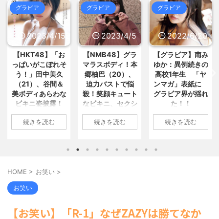
5chまとめMAP(総合)
NEW!
(8/6
: おすすめ
NEW!
(8/6 13:51)
グラビア
グラビア
グラビア
グ
14:55)
【正論】今の20代「タモリってお
クラピカ「エンペラータイムのせ
もしろくないじゃん。笑ったこ... / お
いで寿命を大幅に失ってしまった... /
まとめ : おすすめ
NEW!
(8/6 13:31)
5chまとめMAP(総合)
NEW!
2023/4/15
2023/4/5
2022/6/20
(8/6
14:49)
【画像あり】女子、整形に成功
【悲報】クロちゃん、とんでもな
【HKT48】「お
【NMB48】グラ
【グラビア】南み
【
「この形の鼻が全女子の理想だと思...
いツイートをする / 5chまとめ
/ おまとめ : おすすめ
NEW!
(8/6
っぱいがこぼれそ
マラスボディ！本
ゆか：異例続きの
川
MAP(総合)
NEW!
(8/6 14:39)
13:27)
う！」田中美久
郷柚巴（20）、
高校1年生 「ヤ
2
【元フジ】渡邊渚アナ、初夏に
彡(●)(●)「やっと服役終わった
（21）、谷間＆
迫力バストで悩
ンマガ」表紙に
ラ
「外出先で倒れてしまったり、搬送...
で...!性的暴行で通報し... / おまとめ :
/ 5chまとめMAP(総合)
NEW!
(8/6
美ボディあらわな
殺！笑顔キュート
グラビア界が揺れ
ト
おすすめ
NEW!
(8/6 13:27)
14:19)
ビキニ姿披露！
なビキニ、セクシ
た！！
上
【信長の野望・新生】米問屋をど
【悲報】ワールドトリガーのスト
ういう時にどこに建てるのかわか... /
「えっちいすぎ
ーニット、ランジ
ーリー、もう誰も覚えてない / 5chま
1: 名無しさん
気になるニュースまとめアンテナ
続きを読む
続きを読む
続きを読む
る」絶賛の声殺到
ェリー姿披露
い
とめMAP(総合)
NEW!
(8/6 14:17)
2022/06/20(月)
(8/29 00:02)
海外「日本よ、お前がナンバーワ
安倍国葬たったの2.5億円に批判
06:20:03.89
1: 名無しさん
1: 名無しさん
ンだ」 熊本地震直後の日本の対... / に
してる奴らって幾らならOKな... / 気に
ID:CAP_USER9
023/04/11(火)
2023/04/01(土)
1:
ゅーすなう！ まとめアンテナ
(7/30
なるニュースまとめアンテナ
(8/29
2022年06月20日
7:43:06.69
10:27:25.60
202
22:36)
00:00)
「週刊ヤングマガ
【画像】おまえらこういう地雷系
D:vA5FbvwN9
ID:cwXm/rtE9
09:
【悲報】乃木中３０ｔｈヒット祈
HOME
>
お笑い
>
の女子高生って好きじゃないの？ / に
ジン」第29号の表
HKT48の田中美久
NMB48の本郷柚巴
ID
願が死ぬほど / 気になるニュースまと
ゅーすなう！ まとめアンテナ
(7/30
紙に登場した南み
めアンテナ
さんは4月8日、自
が、漫画誌『ヤン
タ
(8/29 00:00)
お笑い
22:26)
ゆかさん 1 / 4 アイ
【モバマスSS】志希「苺の美味し
のInstagramを更
グアニマル』（白
子
【為替相場】為替介入により一時
い食べ方。そして雪美と食べる... / 気
ドルグループ
新。美しいボディ
泉社）のウェブサ
年
1ドル157円台 しかし戻しも... / にゅー
【お笑い】「R-1」なぜZAZYは勝てなか
になるニュースまとめアンテナ
(8/29
「OS☆K」の南み
があらわになった
イト『ヤングアニ
ル
すなう！ まとめアンテナ
(7/30
00:00)