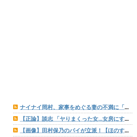
ナイナイ岡村、家事をめぐる妻の不満に「言ってくれたら済む話やん」になるみ「バイトやったらクビやで」説教受け黙り込む
【正論】談志 「ヤりまくった女…女房にする？」たけし 「…しないだろうねぇ、やっぱ」
【画像】田村保乃のパイが立派！【ほのす】【櫻坂46】