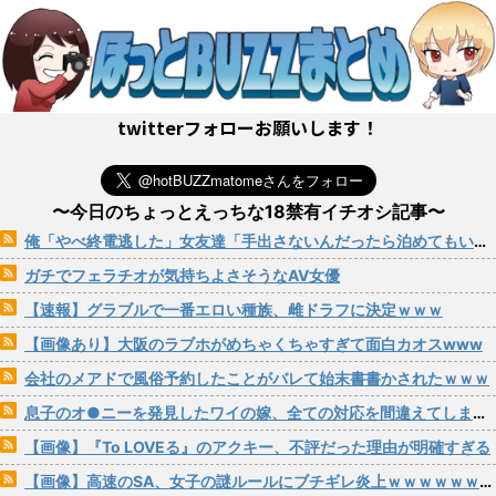
twitterフォローお願いします！
〜今日のちょっとえっちな18禁有イチオシ記事〜
俺「やべ終電逃した」女友達「手出さないんだったら泊めてもいいよ」→こうなるwww
ガチでフェラチオが気持ちよさそうなAV女優
【速報】グラブルで一番エロい種族、雌ドラフに決定ｗｗｗ
【画像あり】大阪のラブホがめちゃくちゃすぎて面白カオスwww
会社のメアドで風俗予約したことがバレて始末書書かされたｗｗｗ
息子のオ●ニーを発見したワイの嫁、全ての対応を間違えてしまう…
【画像】『To LOVEる』のアクキー、不評だった理由が明確すぎる
【画像】高速のSA、女子の謎ルールにブチギレ炎上ｗｗｗｗｗｗｗｗｗｗｗｗｗ