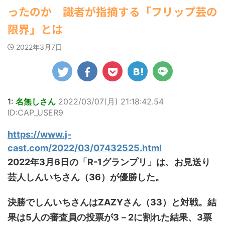
ゆかさんが、6月
ビキニ姿を披露し
マルWeb』のグラ
22:16)
社
【速報】スプラトゥーン公式、謝
ったのか 識者が指摘する「フリップ芸の
20日発売のマンガ
勇気を出して白人美女にチン凸し
ました。 「素敵
ビアに初登場し
部
罪 / 気になるニュースまとめアンテナ
たアジア人短小男♂、爆笑されて... /
誌「週刊ヤングマ
な表情」「セクシ
た。 グラマラスな
6/
(8/28 23:50)
限界」とは
にゅーすなう！ まとめアンテナ
ガジン」（講談
ーで綺麗」 田中さ
ボディを武器に、
週
(7/30 22:06)
Powered by livedoor 相互
社）第29号の表紙
んは桜の花びらの
グラビア界を席巻
ン
海外「日本よ、お前がナンバーワ
2022年3月7日
RSS
に登場した。 南さ
絵文字と共に、自
中の本郷。 今回、
ン
ンだ」 熊本地震直後の日本の対... / に
んは2005年10月10
身の写真2枚を公開
サイトには15カッ
「
ゅーすなう！ まとめアンテナ
(7/30
日生まれの16歳。
21:56)
しました。 黒っぽ
トが掲載されてお
位
今年2月に同誌の表
いビキニを着用し
り、ボディライン
た。
Powered by livedoor 相互
紙を飾ったことが
台の上に横たわ
際立つタイトなセ
大
RSS
話題になり、早く
り、大人っぽい表
クシーニット姿の
せ…
1:
名無しさん
2022/03/07(月) 21:18:42.54
も再登場した。
情を見せる姿で
カットから、笑顔
中川
ID:CAP_USER9
「異例続きの高校1
す。 あらわになっ
キュートなビキ
ぶ
年生にグラビア界
た胸元や引き締ま
ニ、迫力バスト目
る
https://www.j-
が揺れた！！」と
った腹筋など、美
を引くランジェリ
縄
紹介され、水着姿
しいボディがとて
ー姿のカットなど
本
cast.com/2022/03/07432525.html
を披露した。 ...
もセクシーです
盛りだくさんの内
り
2022年3月6日の「R-1グランプリ」は、お見送り
ね。 2枚目はモノ
容となっている。
を
クロショット ...
http://www.rbbto
て
芸人しんいちさん（36）が優勝した。
da ...
た
時の
決勝でしんいちさんはZAZYさん（33）と対戦。結
果は5人の審査員の投票が3－2に割れた結果、3票