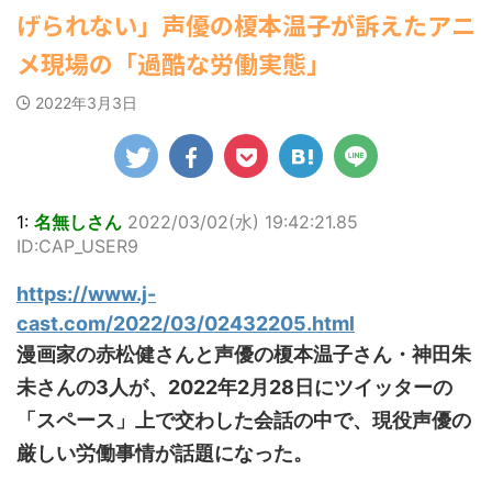
【為替相場】為替介入により一時
ゆかさんが、6月
ビキニ姿を披露し
マルWeb』のグラ
げられない」声優の榎本温子が訴えたアニ
罪 / 気になるニュースまとめアンテナ
1ドル157円台 しかし戻しも... / にゅー
20日発売のマンガ
ました。 「素敵
ビアに初登場し
(8/28 23:50)
すなう！ まとめアンテナ
(7/30
誌「週刊ヤングマ
な表情」「セクシ
た。 グラマラスな
メ現場の「過酷な労働実態」
22:16)
Powered by livedoor 相互
ガジン」（講談
ーで綺麗」 田中さ
ボディを武器に、
勇気を出して白人美女にチン凸し
RSS
社）第29号の表紙
んは桜の花びらの
グラビア界を席巻
たアジア人短小男♂、爆笑されて... /
2022年3月3日
に登場した。 南さ
にゅーすなう！ まとめアンテナ
絵文字と共に、自
中の本郷。 今回、
(7/30 22:06)
んは2005年10月10
身の写真2枚を公開
サイトには15カッ
海外「日本よ、お前がナンバーワ
日生まれの16歳。
しました。 黒っぽ
トが掲載されてお
ンだ」 熊本地震直後の日本の対... / に
今年2月に同誌の表
いビキニを着用し
り、ボディライン
ゅーすなう！ まとめアンテナ
(7/30
紙を飾ったことが
台の上に横たわ
際立つタイトなセ
21:56)
話題になり、早く
り、大人っぽい表
クシーニット姿の
1:
名無しさん
2022/03/02(水) 19:42:21.85
Powered by livedoor 相互
も再登場した。
情を見せる姿で
カットから、笑顔
ID:CAP_USER9
RSS
「異例続きの高校1
す。 あらわになっ
キュートなビキ
年生にグラビア界
た胸元や引き締ま
ニ、迫力バスト目
https://www.j-
が揺れた！！」と
った腹筋など、美
を引くランジェリ
紹介され、水着姿
しいボディがとて
ー姿のカットなど
cast.com/2022/03/02432205.html
を披露した。 ...
もセクシーです
盛りだくさんの内
漫画家の赤松健さんと声優の榎本温子さん・神田朱
ね。 2枚目はモノ
容となっている。
クロショット ...
http://www.rbbto
未さんの3人が、2022年2月28日にツイッターの
da ...
「スペース」上で交わした会話の中で、現役声優の
厳しい労働事情が話題になった。