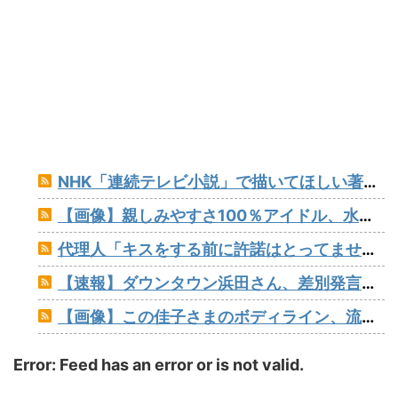
NHK「連続テレビ小説」で描いてほしい著名人【朝ドラ】
【画像】親しみやすさ100％アイドル、水着グラビアでセクシー撮wwwアプガ鍛治島彩、「週刊プレイボーイ」で美スタイルを大解放！！！
代理人「キスをする前に許諾はとってませんね？」ジャンポケ斎藤「今までこれからキスしますなんて宣言することなかったので」
【速報】ダウンタウン浜田さん、差別発言と受け取られる一言で炎上www
【画像】この佳子さまのボディライン、流石にエチエチすぎやろ！
Error: Feed has an error or is not valid.