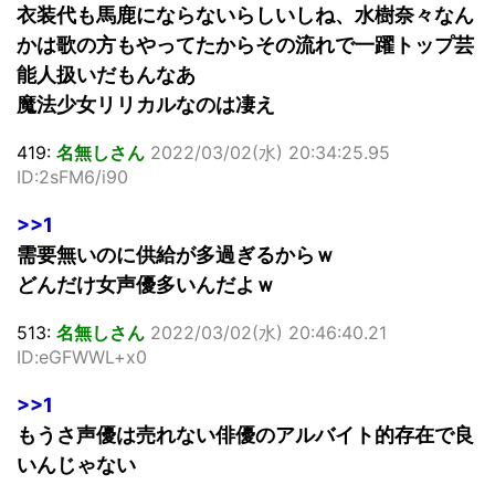
衣装代も馬鹿にならないらしいしね、水樹奈々なん
かは歌の方もやってたからその流れで一躍トップ芸
能人扱いだもんなあ
魔法少女リリカルなのは凄え
419:
名無しさん
2022/03/02(水) 20:34:25.95
ID:2sFM6/i90
>>1
需要無いのに供給が多過ぎるからｗ
どんだけ女声優多いんだよｗ
513:
名無しさん
2022/03/02(水) 20:46:40.21
ID:eGFWWL+x0
>>1
もうさ声優は売れない俳優のアルバイト的存在で良
いんじゃない