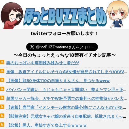
twitterフォローお願いします！
〜今日のちょっとえっちな18禁有イチオシ記事〜
妻のおっぱいを毎朝揉み揉みせし者だが
画像 坂道アイドルにいそうなAV女優が発見されてしまうVVVVVVVVVVVVVVVVVVVVVVVVVV
【画像】顔50身体110の自撮りまんさん、見つかるwww
パイパン＝間違い もじゃもじゃ＝大間違い 整えたマン毛＝正解！
韓国サッカー協会、ガチでW杯予選での審判への性接待がバレ大炎上大騒ぎにwww
【速報】専門家「イオンモール熊本の爆心地に”こんなもの”があったんだけど…」
【閲覧注意】元臆女キャバ嬢の首吊り自●配信、拡散されまくって終わるｗｗｗｗｗｗｗ
【悲報】黒人、卑怯すぎて炎上するｗｗｗｗ