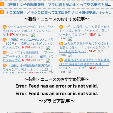
【悲報】女子自転車競技、ブラに綿を詰めまくって空気抵抗を減らすチート技が発覚ｗｗｗ
オコエ瑠偉、メキシコに渡って2球団を即クビ→SNS更新が3ヶ月間止まって消息不明に
〜芸能・ニュースのおすすめ記事〜
シャウエッセン公式、またこうい
小学生の段階で人生を確定させる
うのでいい丼をポスト / ワロタあんて
ドイツ式の制度、「バカを振い落... /
な
NEW!
いーあんてな(#ﾟｗﾟ)
NEW!
(8/7 18:07)
(8/7
18:16)
【画像】ディズニーのおいなり巻
反斎藤知事派が本丸に攻め込まれ
（600円）、流石にアレすぎて... / ワ
ロタあんてな
NEW!
る窮地に突入、「ようやく反撃の... /
(8/7 18:07)
いーあんてな(#ﾟｗﾟ)
NEW!
(8/7
【コトブキヤ出荷情報】「フレー
18:16)
ムアーティスト 雪ミク」「創彩... / ワ
某週刊誌が完全逃亡して取り残さ
ロタあんてな
NEW!
(8/7 18:07)
れた中道議員が絶体絶命の窮地、... /
【画像】令和最新版の剛力彩芽、
いーあんてな(#ﾟｗﾟ)
NEW!
(8/7
ワイらにブッ刺さりまくりと話題... /
18:15)
ワロタあんてな
NEW!
(8/7 18:07)
【悲報】ショートスリーパー堀大
休日に甥っ子をアポなし託児を押
〜芸能・ニュースのおすすめ記事〜
輔さん、リスナーから「寝たほう... /
し付けてきた兄嫁！「テレビでも... /
いーあんてな(#ﾟｗﾟ)
NEW!
(8/7
Error: Feed has an error or is not valid.
ワロタあんてな
NEW!
(8/7 18:07)
18:15)
【画像】思わず保存したくなる
Error: Feed has an error or is not valid.
激混みのはずの東京駅で鍵が空い
「笑える画像・最高な画像」貼って...
ているコインロッカーが散見、「... /
/ おまとめ : おすすめ
NEW!
(8/7
〜グラビア記事〜
いーあんてな(#ﾟｗﾟ)
NEW!
(8/7
16:56)
18:15)
【画像】44歳の芸能人が同窓会に
【産経新聞】 中共の海警局と海軍
参加した結果www / おまとめ : おす