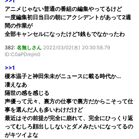
>>1
アニメじゃない普通の番組の編集やってるけど
一度編集初日当日の朝にアクシデントがあって2週
間の作業が
全部キャンセルになったけど1銭もでなかったわ
382:
名無しさん
2022/03/02(水) 20:30:58.79
ID:C0aPDmjm0
>>1
榎本温子と神田朱未がニュースに載る時代か...
凄えなあ
隔世の感を感じる
声優って元々、裏方の仕事で裏方だからこそって仕
事を選んだ人も多いわけだけど
最近はその前提が完全に崩れて、完全にひっくり返
ってむしろ顔出ししないとダメみたいになってるの
がキツイよな