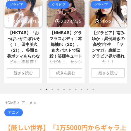
の船が衝突2人死亡 南シナ海... / 5ch
すめ
NEW!
(8/7 16:19)
グラビア
グラビア
グラビア
まとめMAP(総合)
NEW!
(8/7 18:15)
【画像】すげぇスタイルのギャ
ル、現るwww / おまとめ : おすすめ
【画像】今のクソガキ共、これを
NEW!
(8/7 16:19)
見たこと無くて渡されたらパニク... /
2023/4/15
2023/4/5
2022/6/20
宮崎駿「心の穴を埋めるために、
5chまとめMAP(総合)
NEW!
(8/7
交配を重ねた毛虫みたいな小さな... /
17:27)
【HKT48】「お
【NMB48】グラ
【グラビア】南み
おまとめ : おすすめ
NEW!
(8/7 15:53)
【芸能】ココリコ遠藤の自宅、猛
っぱいがこぼれそ
マラスボディ！本
ゆか：異例続きの
暑で全館空調故障…新品交換費3... /
【最近】冷たい空調服ってやつが
う！」田中美久
郷柚巴（20）、
高校1年生 「ヤ
5chまとめMAP(総合)
NEW!
(8/7
出てるらしくめっちゃ欲しい / おまと
17:21)
（21）、谷間＆
迫力バストで悩
ンマガ」表紙に
め : おすすめ
NEW!
(8/7 15:41)
【相談】早めに予約した通路側の
美ボディあらわな
殺！笑顔キュート
グラビア界が揺れ
【信長の野望・新生】米問屋をど
席に、見知らぬ母子が。車掌の呼... /
ビキニ姿披露！
なビキニ、セクシ
た！！
ういう時にどこに建てるのかわか... /
5chまとめMAP(総合)
NEW!
(8/7
気になるニュースまとめアンテナ
「えっちいすぎ
ーニット、ランジ
17:13)
1: 名無しさん
(8/29 00:02)
続きを読む
続きを読む
続きを読む
る」絶賛の声殺到
ェリー姿披露
佐山聡「はいじゃ蹴ってみ」←こ
2022/06/20(月)
安倍国葬たったの2.5億円に批判
こからビンタされずに済む方法 / 5ch
06:20:03.89
してる奴らって幾らならOKな... / 気に
1: 名無しさん
1: 名無しさん
まとめMAP(総合)
NEW!
(8/7 16:25)
なるニュースまとめアンテナ
(8/29
ID:CAP_USER9
2023/04/11(火)
2023/04/01(土)
00:00)
海外「日本よ、お前がナンバーワ
2022年06月20日
17:43:06.69
10:27:25.60
【悲報】乃木中３０ｔｈヒット祈
ンだ」 熊本地震直後の日本の対... / に
「週刊ヤングマガ
ID:vA5FbvwN9
ID:cwXm/rtE9
願が死ぬほど / 気になるニュースまと
ゅーすなう！ まとめアンテナ
HOME
>
アニメ
>
(7/30
ジン」第29号の表
HKT48の田中美久
NMB48の本郷柚巴
めアンテナ
(8/29 00:00)
22:36)
紙に登場した南み
さんは4月8日、自
が、漫画誌『ヤン
【モバマスSS】志希「苺の美味し
【画像】おまえらこういう地雷系
アニメ
ゆかさん 1 / 4 アイ
身のInstagramを更
グアニマル』（白
い食べ方。そして雪美と食べる... / 気
の女子高生って好きじゃないの？ / に
になるニュースまとめアンテナ
ドルグループ
(8/29
新。美しいボディ
泉社）のウェブサ
ゅーすなう！ まとめアンテナ
(7/30
【厳しい世界】「1万5000円からギャラ上
00:00)
「OS☆K」の南み
22:26)
があらわになった
イト『ヤングアニ
【速報】スプラトゥーン公式、謝