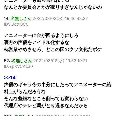
アニメーターも散々言われてる
なんとか委員会とかが取りすぎなんじゃないの
14:
名無しさん
2022/03/02(水) 19:46:48.27
ID:/jJottOC0
アニメーターに金が回るようにしろ
裏方の声優をアイドル化するな
枕営業やめさせろ、どこの国のクソ文化だボケ
52:
名無しさん
2022/03/02(水) 19:52:19.71
ID:+pKVCAca0
>>14
声優のギャラ今の半分にしたってアニメーターの給
料上がらんだろうな
そんな些細なところ削っても変わらない
代理店やテレビ局がとり過ぎなんだから