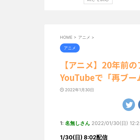
定し、ヌーディな追加
「素敵な表情」「セクシーで綺麗」 田中さんは桜の花
卒業記念写真集”とな
絵文字と共に、自身の写真2枚を公開しました。 黒っ
大人の女子旅」をテー
キニを着用し台の上に横たわり、大人っぽい表情を見
れたのは、タイの街中を
です。 あらわになった胸元や引き締まった腹筋など、
まで見せてこなかった
ボディがとてもセクシーですね。 2枚目はモノクロシ
...
HOME
>
アニメ
>
アニメ
【アニメ】20年前
YouTubeで「再
2022年1月30日
1:
名無しさん
2022/01/30(日) 12:2
1/30(日) 8:02配信