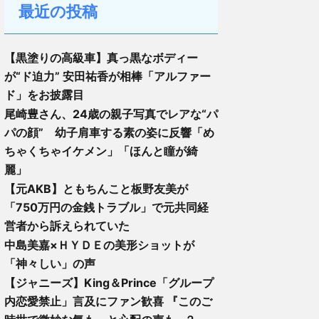
最近の投稿
【黒塗りの高級車】真っ黒なボディー
が“ド迫力” 安田祐香が相棒「アルファー
ド」をお披露目
尾崎豊さん、24歳の親子写真でレアな“パ
パの顔” 幼子肩車する素の姿に反響「め
ちゃくちゃイケメン」「ほんと瞳が綺
麗」
【元AKB】ともちんこと板野友美が
「750万円の金銭トラブル」で元共同経
営者から訴えられていた
中島美嘉×ＨＹＤＥの美形ショットが
「神々しい」の声
【ジャニーズ】King＆Prince「グループ
内恋愛禁止」言及にファン歓喜 『このご