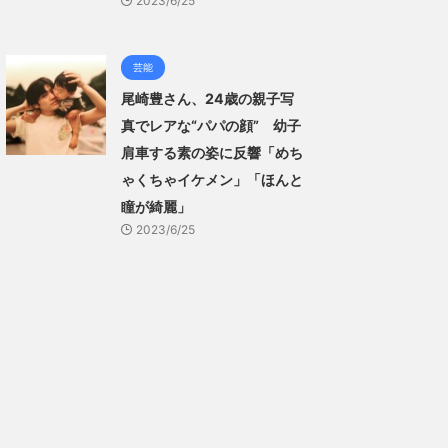
2023/6/25
芸能
尾崎豊さん、24歳の親子写
真でレアな“パパの顔” 幼子
肩車する素の姿に反響「めち
ゃくちゃイケメン」「ほんと
瞳が綺麗」
2023/6/25