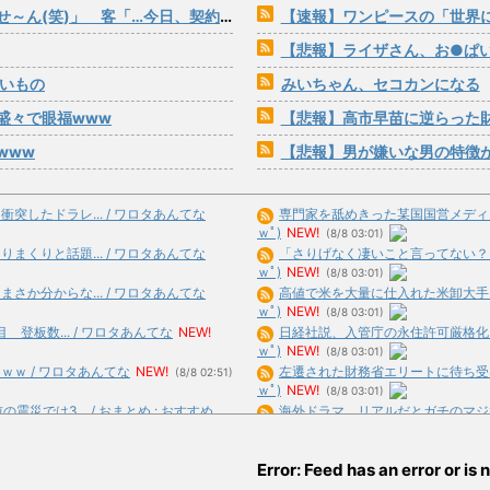
「…今日、契約日ですよね？」→こうなるwww
【速報】ワンピースの「世界に
【悲報】ライザさん、お●ぱ
たいもの
みいちゃん、セコカンになる
盛々で眼福www
【悲報】高市早苗に逆らった
www
【悲報】男が嫌いな男の特徴
したドラレ... / ワロタあんてな
専門家を舐めきった某国国営メディア、
ｗﾟ)
NEW!
(8/8 03:01)
くりと話題... / ワロタあんてな
「さりげなく凄いこと言ってない？」と
ｗﾟ)
NEW!
(8/8 03:01)
か分からな... / ワロタあんてな
高値で米を大量に仕入れた米卸大手、米
ｗﾟ)
NEW!
(8/8 03:01)
登板数... / ワロタあんてな
NEW!
日経社説、入管庁の永住許可厳格化を猛
ｗﾟ)
NEW!
(8/8 03:01)
ｗ / ワロタあんてな
NEW!
左遷された財務省エリートに待ち受ける
(8/8 02:51)
ｗﾟ)
NEW!
(8/8 03:01)
では3... / おまとめ : おすすめ
海外ドラマ、リアルだとガチのマジで語れ
合)
NEW!
(8/8 02:39)
スマ... / おまとめ : おすすめ
NEW!
【フジ】宮司愛海アナ、ポケットティッシ
Error: Feed has an error or is n
合)
NEW!
(8/8 02:37)
一般の居... / おまとめ : おすすめ
【東京】東京駅近くに「地下シェルター」