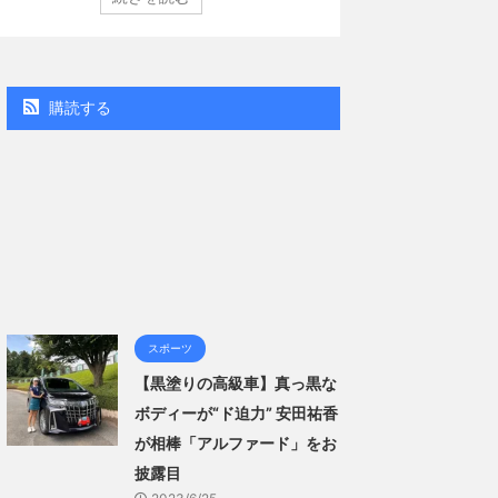
（講談社）第29号の表紙に登場した。 南さんは2005年
コン週間BOOKラン
月10日生まれの16歳。今年2月に同誌の表紙を飾ったこと
真集」で共に2位にラ
題になり、早くも再登場した。「異例続きの高校1年生
る肌見せ…ほぼ'手ぶら
ラビア界が揺れた！！」と紹介され、水着姿を披露し
なる本作は、全編沖
..
「スゴい決意をさせ
購読する
ー当時の体重まで ...
スポーツ
【黒塗りの高級車】真っ黒な
ボディーが“ド迫力” 安田祐香
が相棒「アルファード」をお
披露目