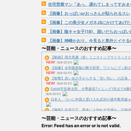
住宅営業マン「あっ、遅れてしまってすみませ～ん(笑)」 客
【画像】おっぱいorおっさんが貼られるスレ
【画像】この美少女メガネJSにかけてあげ
【画像】陰キャ女子(18)、脱いだらおっぱい
【画像】神崎かおり、今見ると意外とイケる
〜芸能・ニュースのおすすめ記事〜
【動画】両方馬鹿（笑）ミニストップでトラックと衝突
NEW!
(8/8 02:51)
【画像】令和最新版の剛力彩芽、ワイらにブッ刺さりま
NEW!
(8/8 02:51)
【衝撃】若い女の子からする「甘い匂い」の正体、まさ
NEW!
(8/8 02:51)
DeNA平良拳太郎、今季最長7イニング1失点で4勝目 
(8/8 02:51)
日本人、ついに外国人受け入れ反対が過半数突破ｗｗ
【胸熱】中居正広、熊本に人知れず支援か 10年前の震災
NEW!
(8/8 02:13)
〜芸能・ニュースのおすすめ記事〜
【すげぇｗ】中華スマホ、遂に9070mAh（そこらの最新
Error: Feed has an error or is not valid.
(8/8 02:01)
【トヨタ速報】あの実証実験都市「ウーブン・シティ」が