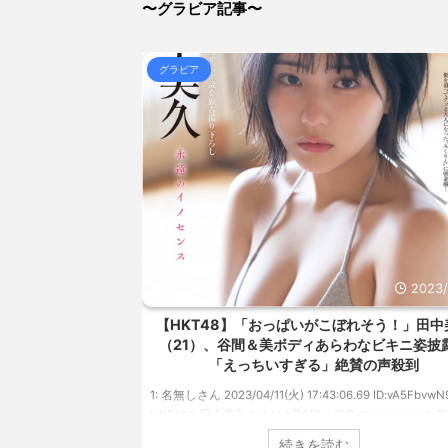
〜グラビア記事〜
NEW!
(8/8 02:01)
識者「女を磨いた35歳の女性より、何もしてない25歳の
NEW!
(8/8 01:41)
グラビア
【画像】その太ももでJCは無理だろwww / おまとめ
【信長の野望・新生】米問屋をどういう時にどこに建て
とめアンテナ
(8/29 00:02)
安倍国葬たったの2.5億円に批判してる奴らって幾らな
アンテナ
(8/29 00:00)
【悲報】乃木中３０ｔｈヒット祈願が死ぬほど / 
00:00)
【モバマスSS】志希「苺の美味しい食べ方。そして雪
とめアンテナ
(8/29 00:00)
【速報】スプラトゥーン公式、謝罪 / 気になるニ
Powered by livedoor 相互RSS
2023/4/28
2023/
、美バストあらわ
【HKT48】「おっぱいがこぼれそう！」田中
れまで見せてこなか
（21）、谷間＆美ボディあらわなビキニ姿披
タイトルが決定
「えっちいすぎる」絶賛の声殺到
49 ID:vwu7Vj999 ア
1: 名無しさん 2023/04/11(火) 17:43:06.69 ID:vA5FbvwN
を発表した本郷柚巴
HKT48の田中美久さんは4月8日、自身のInstagramを
ルが『どこを見ればい
美しいボディがあらわになったビキニ姿を披露しまし
続きを読む