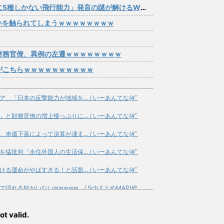
5種しかない飛行能力」発言の謎が解けるWWW
いを触られてしまうｗｗｗｗｗｗｗｗ
財務官僚、異例の左遷ｗｗｗｗｗｗｗｗ
がこちらｗｗｗｗｗｗｗｗｗｗ
「日本の反撃能力が地域を... / いーあんてな(#ﾟ
財務官僚の増上慢っぷりに... / いーあんてな(#ﾟ
価下落によって決算が凄ま... / いーあんてな(#ﾟ
批判「永住外国人の生活保... / いーあんてな(#ﾟ
運命がやばすぎる！と話題... / いーあんてな(#ﾟ
る奴がいないwwwww... / 5chまとめMAP(総
ュは 「1枚当たり3回... / 5chまとめMAP(総
ot valid.
整備を正式表明…小池百... / 5chまとめMAP(総