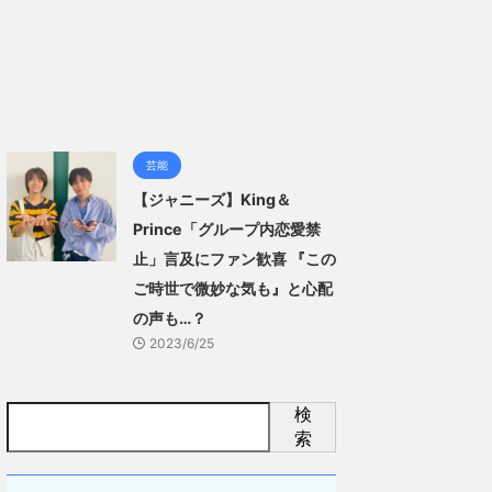
芸能
【ジャニーズ】King＆
Prince「グループ内恋愛禁
止」言及にファン歓喜 『この
ご時世で微妙な気も』と心配
の声も…？
2023/6/25
検
索