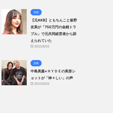
芸能
【元AKB】ともちんこと板野
友美が「750万円の金銭トラ
ブル」で元共同経営者から訴
えられていた
2023/6/25
芸能
中島美嘉×ＨＹＤＥの美形シ
ョットが「神々しい」の声
2023/6/25