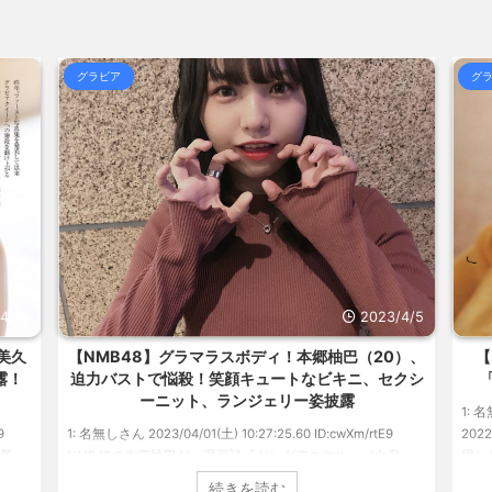
合)
NEW!
(8/8 02:25)
女性の... / おまとめ : おすすめ
【動画】外国人「日本語で話したのに英語
合)
NEW!
(8/8 02:13)
グラビア
グ
 : おすすめ
NEW!
『シュタインズ・ゲート リブート』鳳凰
(8/8 01:37)
合)
NEW!
(8/8 01:49)
るのかわか... / 気になるニュースま
海外「日本よ、お前がナンバーワンだ」
めアンテナ
(7/30 22:36)
らOKな... / 気になるニュースまとめ
【画像】おまえらこういう地雷系の
めアンテナ
(7/30 22:26)
気になるニュースまとめアンテナ
(8/29
【為替相場】為替介入により一時1ドル
アンテナ
(7/30 22:16)
美と食べる... / 気になるニュースま
勇気を出して白人美女にチン凸したア
とめアンテナ
(7/30 22:06)
ュースまとめアンテナ
(8/28 23:50)
海外「日本よ、お前がナンバーワンだ」
めアンテナ
(7/30 21:56)
4/15
2023/4/5
Powered by livedoor 相互R
美久
【NMB48】グラマラスボディ！本郷柚巴（20）、
【
露！
迫力バストで悩殺！笑顔キュートなビキニ、セクシ
ーニット、ランジェリー姿披露
1: 名
9
1: 名無しさん 2023/04/01(土) 10:27:25.60 ID:cwXm/rtE9
20
更新。
NMB48の本郷柚巴が、漫画誌『ヤングアニマル』（白泉
場し
た。
社）のウェブサイト『ヤングアニマルWeb』のグラビアに初
みゆ
続きを読む