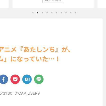
びらの
登場した。 グラマラスなボディを武器に、グラビア界を席巻
ン」
ぽいビ
中の本郷。 今回、サイトには15カットが掲載されており、ボ
10
せる姿
ディライン際立つタイトなセクシーニット姿のカットから、
が話
美しい
笑顔キュートなビキニ、迫力バスト目を引くランジェリー姿
にグ
ョット
のカットなど盛りだくさんの内容となっている。
た。 .
http://www.rbbtoda ...
のアニメ『あたしンち』が、
ブーム」になっていた…！
5:31.30 ID:CAP_USER9