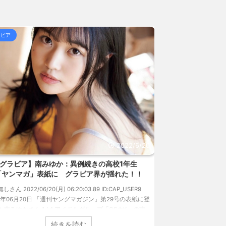
で返された!」→日本人... / 5chまとめMAP(総
ラビア
グラビア
院凶真が存在しないγ（... / 5chまとめMAP(総
 熊本地震直後の日本の対... / にゅーすなう！ まと
女子高生って好きじゃないの？ / にゅーすなう！ まと
157円台 しかし戻しも... / にゅーすなう！ まとめ
ジア人短小男♂、爆笑されて... / にゅーすなう！ ま
 熊本地震直後の日本の対... / にゅーすなう！ まと
2022/6/20
SS
グラビア】南みゆか：異例続きの高校1年生
【速報です!!!
「ヤンマガ」表紙に グラビア界が揺れた！！
のランジェリーカ
過去最高に
無しさん 2022/06/20(月) 06:20:03.89 ID:CAP_USER9
22年06月20日 「週刊ヤングマガジン」第29号の表紙に登
1: 名無しさん 2022/06/
た南みゆかさん 1 / 4 アイドルグループ「OS☆K」の南
タレントの中川翔子の
かさんが、6月20日発売のマンガ誌「週刊ヤングマガジ
イ』（講談社）が、週間
続きを読む