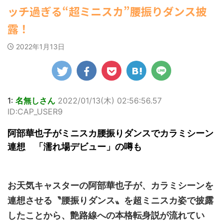
ゆかさんが、6月
すなう！ まとめアンテナ
マルWeb』のグラ
(7/30
社）が、週間2.5万
ッチ過ぎる“超ミニスカ”腰振りダンス披
罪 / 気になるニュースまとめアンテナ
22:16)
20日発売のマンガ
ビアに初登場し
部を売り上げ、
(8/28 23:50)
勇気を出して白人美女にチン凸し
誌「週刊ヤングマ
た。 グラマラスな
6/20付「オリコン
露！
たアジア人短小男♂、爆笑されて... /
Powered by livedoor 相互
ガジン」（講談
ボディを武器に、
週間BOOKランキ
にゅーすなう！ まとめアンテナ
RSS
社）第29号の表紙
グラビア界を席巻
ング」、同ランキ
(7/30 22:06)
2022年1月13日
に登場した。 南さ
中の本郷。 今回、
ングジャンル別
海外「日本よ、お前がナンバーワ
んは2005年10月10
サイトには15カッ
「写真集」で共に2
ンだ」 熊本地震直後の日本の対... / に
ゅーすなう！ まとめアンテナ
日生まれの16歳。
(7/30
トが掲載されてお
位にランクインし
21:56)
今年2月に同誌の表
り、ボディライン
た。 【写真18枚】
紙を飾ったことが
際立つタイトなセ
Powered by livedoor 相互
大胆すぎる肌見
話題になり、早く
クシーニット姿の
せ…ほぼ'手ぶら'な
RSS
1:
名無しさん
2022/01/13(木) 02:56:56.57
も再登場した。
カットから、笑顔
中川翔子 自身10年
ID:CAP_USER9
「異例続きの高校1
キュートなビキ
ぶりの写真集とな
年生にグラビア界
ニ、迫力バスト目
る本作は、全編沖
阿部華也子がミニスカ腰振りダンスでカラミシーン
が揺れた！！」と
を引くランジェリ
縄でロケを敢行。
紹介され、水着姿
ー姿のカットなど
本作撮影にあた
連想 「濡れ場デビュー」の噂も
を披露した。 ...
盛りだくさんの内
り、「スゴい決意
容となっている。
をさせていただい
http://www.rbbto
て8キロ（痩せ
da ...
た）。デビュー当
お天気キャスターの阿部華也子が、カラミシーンを
時の体重まで ...
連想させる〝腰振りダンス〟を超ミニスカ姿で披露
したことから、艶路線への本格転身説が流れてい