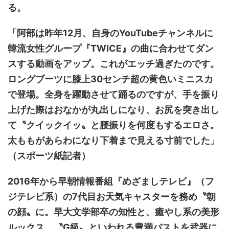
る。
「阿部は昨年12月、自身のYouTubeチャンネルに
韓流女性グループ『TWICE』の曲に合わせてダン
スする動画をアップ。これがエッチ過ぎたのです。
ロングブーツに膝上30センチ超の黄色いミニスカ
で登場。全身を躍動させて踊るのですが、手を振り
上げた際はおなかが丸出しになり、お尻を突き出し
て〝クイックイッ〟と腰振りを何度もするエロさ。
太ももがあらわになり下着まで見える寸前でした」
（スポーツ紙記者）
2016年から早朝情報番組『めざましテレビ』（フ
ジテレビ系）の7代目お天気キャスターを務め〝朝
の顔〟に。早大文学部卒の知性と、癒やし系の美形
ルックス、〝G級〟といわれる豊満バストを武器に