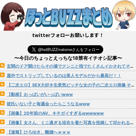
twitterフォローお願いします！
〜今日のちょっとえっちな18禁有イチオシ記事〜
玄関のドア開けたらその場でクンニと指でたくさんイかされてそのままパコられる女の子
屋外でストリップしているのは美人モデルだから最高だ！！
【二次エロ】SEX大好き生意気ビッチな女の子の二次エロ画像 その201
【動画】おっぱいがいっぱいwww
彼氏いない子と毎週会ったらこうなるwww
【画像】20年前のAV、キチガイすぎるwwwwww
【画像】女さん、ミニ過ぎる浴衣を着た写真を投稿して叩かれるｗｗｗｗ
【速報】ひろゆき、離婚へｗｗｗ