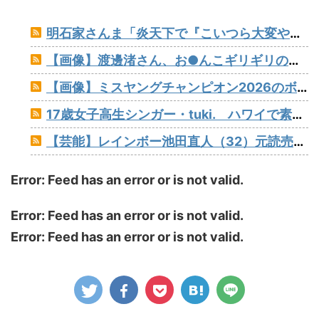
明石家さんま「炎天下で『こいつら大変やなぁ』というのが高校野球の良さ。暑さ対策はいらない」
【画像】渡邊渚さん、お●んこギリギリの水着着ててワロタ
【画像】ミスヤングチャンピオン2026のボーイッシュお胸www
17歳女子高生シンガー・tuki. ハワイで素顔以外ほぼ全部出し 「隠しきれない美貌」とSNSざわつく
【芸能】レインボー池田直人（32）元読売テレビ・佐藤佳奈アナが結婚
Error: Feed has an error or is not valid.
Error: Feed has an error or is not valid.
Error: Feed has an error or is not valid.