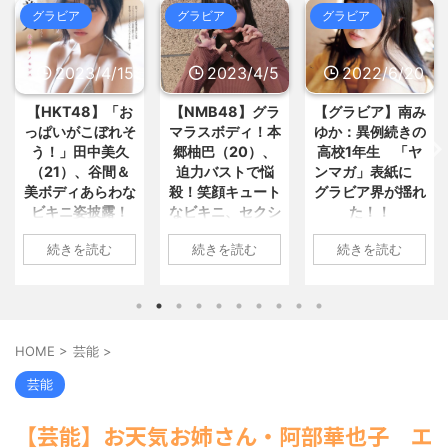
まとめMAP(総合)
NEW!
(8/9 01:43)
グラビア
グラビア
グラビア
【衝撃】かーちゃん「軽油満タン
【画像】週刊少年マガジン、限界
で！！」ガソスタ兄ちゃん「はい... /
突破 / 5chまとめMAP(総合)
NEW!
おまとめ : おすすめ
NEW!
(8/9 00:21)
2023/4/5
2022/6/20
2022/6/18
(8/9 01:33)
【仰天】外国人「築地の大トロ4
【画像】高専女子ってこんな感じ
貫4000円はぼったくりだ」→... / 5ch
【NMB48】グラ
【グラビア】南み
【速報です!!!】中
なんだな・・・♡♡♡ / おまとめ : お
まとめMAP(総合)
NEW!
(8/9 01:29)
すすめ
NEW!
(8/9 00:21)
マラスボディ！本
ゆか：異例続きの
川翔子「写真集」
【議論】アメリカ人「原爆を落と
郷柚巴（20）、
高校1年生 「ヤ
2位 8キロ減の
100人中全員が好きでも嫌いでも
さなければ、もっと多くの日本人... /
迫力バストで悩
ンマガ」表紙に
ランジェリーカッ
ないって答える食べ物あげよう... /
おまとめ : おすすめ
(8/8 23:55)
5chまとめMAP(総合)
NEW!
(8/9
殺！笑顔キュート
グラビア界が揺れ
トほか「今まで以
【信長の野望・新生】米問屋をど
01:25)
なビキニ、セクシ
た！！
上に攻めた」過去
ういう時にどこに建てるのかわか... /
【動画】実写版のクレヨンしんち
気になるニュースまとめアンテナ
ーニット、ランジ
最高に色っぽ
ゃん、バズりすぎて80万いいね... /
1: 名無しさん
(8/29 00:02)
続きを読む
続きを読む
続きを読む
ェリー姿披露
い“しょこたん”満
5chまとめMAP(総合)
NEW!
(8/9
2022/06/20(月)
安倍国葬たったの2.5億円に批判
01:01)
載
06:20:03.89
してる奴らって幾らならOKな... / 気に
1: 名無しさん
海外「日本よ、お前がナンバーワ
なるニュースまとめアンテナ
(8/29
ID:CAP_USER9
2023/04/01(土)
1: 名無しさん
ンだ」 熊本地震直後の日本の対... / に
00:00)
2022年06月20日
ゅーすなう！ まとめアンテナ
10:27:25.60
2022/06/18(土)
(7/30
【悲報】乃木中３０ｔｈヒット祈
22:36)
「週刊ヤングマガ
ID:cwXm/rtE9
09:04:55.67
願が死ぬほど / 気になるニュースまと
HOME
>
芸能
>
【画像】おまえらこういう地雷系
ジン」第29号の表
NMB48の本郷柚巴
ID:CAP_USER9
めアンテナ
(8/29 00:00)
の女子高生って好きじゃないの？ / に
紙に登場した南み
が、漫画誌『ヤン
タレントの中川翔
【モバマスSS】志希「苺の美味し
芸能
ゅーすなう！ まとめアンテナ
(7/30
ゆかさん 1 / 4 アイ
グアニマル』（白
子のデビュー20周
い食べ方。そして雪美と食べる... / 気
22:26)
になるニュースまとめアンテナ
ドルグループ
(8/29
泉社）のウェブサ
年写真集『ミラク
【為替相場】為替介入により一時
【芸能】お天気お姉さん・阿部華也子 エ
00:00)
「OS☆K」の南み
イト『ヤングアニ
ルミライ』（講談
1ドル157円台 しかし戻しも... / にゅー
【速報】スプラトゥーン公式、謝