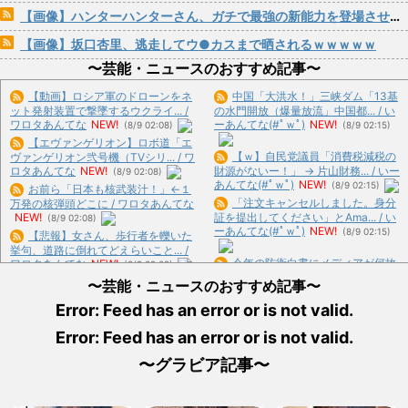
【画像】ハンターハンターさん、ガチで最強の新能力を登場させてしまうｗｗｗｗｗｗｗ
【画像】坂口杏里、逃走してウ●カスまで晒されるｗｗｗｗｗ
〜芸能・ニュースのおすすめ記事〜
【動画】ロシア軍のドローンをネ
中国「大洪水！」三峡ダム「13基
ット発射装置で撃墜するウクライ... /
の水門開放（爆量放流」中国都... / い
ワロタあんてな
NEW!
ーあんてな(#ﾟｗﾟ)
NEW!
(8/9 02:08)
(8/9 02:15)
【エヴァンゲリオン】ロボ道「エ
【ｗ】自民党議員「消費税減税の
ヴァンゲリオン弐号機（TVシリ... / ワ
ロタあんてな
NEW!
財源がないー！」 → 片山財務... / いー
(8/9 02:08)
あんてな(#ﾟｗﾟ)
NEW!
(8/9 02:15)
お前ら「日本も核武装汁！」←１
「注文キャンセルしました。身分
万発の核弾頭どこに / ワロタあんてな
NEW!
証を提出してください」とAma... / い
(8/9 02:08)
ーあんてな(#ﾟｗﾟ)
NEW!
(8/9 02:15)
【悲報】女さん、歩行者を轢いた
挙句、道路に倒れてどえらいこと... /
今年の防衛白書にメディアが何故
ワロタあんてな
NEW!
(8/9 02:08)
かブチ切れている模様、躍起にな... /
彼のために買ったホットケーキミ
〜芸能・ニュースのおすすめ記事〜
いーあんてな(#ﾟｗﾟ)
NEW!
(8/9
ックスを隠す姑。彼と一緒に作ろ... /
02:15)
Error: Feed has an error or is not valid.
ワロタあんてな
NEW!
(8/9 02:08)
強風で欄干が全面的に倒壊した中
【悲痛】溺れた11歳息子を助けよ
Error: Feed has an error or is not valid.
国の橋、倒壊した欄干の破片を調... /
うと川へ…40歳父親が死亡 ... / おま
いーあんてな(#ﾟｗﾟ)
NEW!
(8/9
とめ : おすすめ
NEW!
(8/9 00:57)
〜グラビア記事〜
02:15)
オタク「オタクは経済を回す！ア
【芸能】ミッチー再婚！57歳でパ
ニメグッズに3万使っちゃおw」... /
パに！ 芸能界50代パパ続々... / 5ch
おまとめ : おすすめ
NEW!
(8/9 00:25)