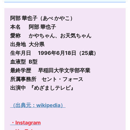
阿部 華也子（あべ かやこ）

本名	阿部 華也子

愛称	かやちゃん、お天気ちゃん

出身地	大分県

生年月日	1996年6月18日（25歳）

血液型	B型

最終学歴	早稲田大学文学部卒業

所属事務所　セント・フォース

出演中	『めざましテレビ』

（出典元：wikipedia）
・Instagram