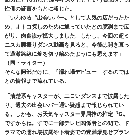
性側の証言をもとに報じた。
「いわゆる〝出会いバー〟として人気の店だったた
め、オトコ探しのために通っていたとの臆測まで広
がり、肉食説が拡大しました。しかし、今回の超ミ
ニスカ腰振りダンス動画を見ると、今後は開き直っ
て過激路線に舵を切り始めたようにも思えます」
（同・ライター）
そんな阿部だけに、「濡れ場デビュー」するのでは
との情報まで流れている。
「清楚系キャスターが、エロいダンスまで披露した
り、過去の出会いバー通い疑惑まで報じられてい
る。しかも、お天気キャスター界屈指の推定〝G〟
ですからね。すでに一部テレビ関係者との間で、ド
ラマでの濡れ場披露や下着姿での豊満爆見せプラン