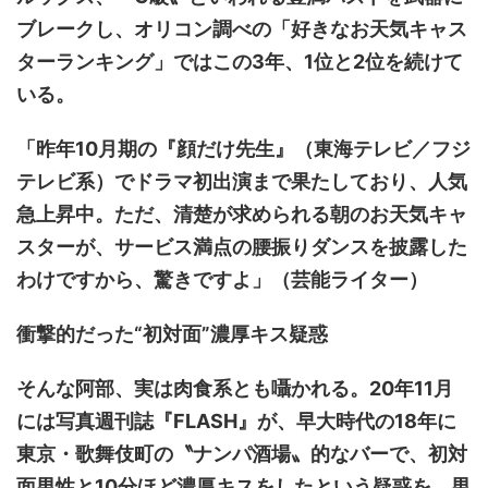
ブレークし、オリコン調べの「好きなお天気キャス
ターランキング」ではこの3年、1位と2位を続けて
いる。
「昨年10月期の『顔だけ先生』（東海テレビ／フジ
テレビ系）でドラマ初出演まで果たしており、人気
急上昇中。ただ、清楚が求められる朝のお天気キャ
スターが、サービス満点の腰振りダンスを披露した
わけですから、驚きですよ」（芸能ライター）
衝撃的だった“初対面”濃厚キス疑惑
そんな阿部、実は肉食系とも囁かれる。20年11月
には写真週刊誌『FLASH』が、早大時代の18年に
東京・歌舞伎町の〝ナンパ酒場〟的なバーで、初対
面男性と10分ほど濃厚キスをしたという疑惑を、男