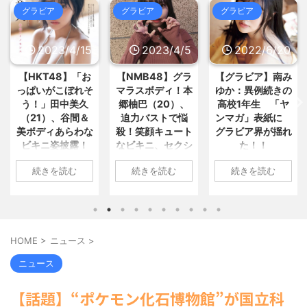
ですね」「早稲田大学がございま... /
おまとめ : おすすめ
NEW!
(8/9 12:14)
グラビア
グラビア
グラビア
5chまとめMAP(総合)
NEW!
(8/9
12:45)
【スマホ悲報】ドパガキの学力が
【画像】GANTZの絶望シーン、
20%落ちていたことが判明 / おまとめ
ここで決まるｗｗｗ / 5chまとめ
4/15
2023/4/5
2022/6/20
2022/6/
: おすすめ
NEW!
(8/9 12:07)
MAP(総合)
NEW!
(8/9 12:45)
神様「筋力、走力、泳力、自転車
【中共を共産主義独裁から解放】
】「お
【NMB48】グラ
【グラビア】南み
【速報です!!!
力………どれか1つの能力を3倍... / お
「いずれ本物の戦争に突入」アメ... /
まとめ : おすすめ
NEW!
(8/9 11:47)
ぼれそ
マラスボディ！本
ゆか：異例続きの
川翔子「写真
5chまとめMAP(総合)
NEW!
(8/9
美久
郷柚巴（20）、
高校1年生 「ヤ
2位 8キロ減
12:27)
【唖然】ラーメン屋さん「席でお
【マジかよ】「日本のたこ焼きに
間＆
迫力バストで悩
ンマガ」表紙に
ランジェリー
むつ交換はちょっと・・」 パパ... /
恋しちゃったのよw」日本留学し... /
らわな
殺！笑顔キュート
グラビア界が揺れ
トほか「今ま
おまとめ : おすすめ
NEW!
(8/9 11:43)
5chまとめMAP(総合)
NEW!
(8/9
露！
なビキニ、セクシ
た！！
上に攻めた」
12:27)
【信長の野望・新生】米問屋をど
すぎ
ーニット、ランジ
最高に色っ
結局、後藤花は何が嫌だったの？
1: 名無しさん
ういう時にどこに建てるのかわか... /
む
続きを読む
続きを読む
続きを読む
声殺到
ェリー姿披露
い“しょこたん
/ 5chまとめMAP(総合)
NEW!
(8/9
気になるニュースまとめアンテナ
2022/06/20(月)
12:23)
載
(8/29 00:02)
06:20:03.89
1: 名無しさん
海外「日本よ、お前がナンバーワ
安倍国葬たったの2.5億円に批判
ID:CAP_USER9
火)
2023/04/01(土)
1: 名無しさん
ンだ」 熊本地震直後の日本の対... / に
してる奴らって幾らならOKな... / 気に
2022年06月20日
ゅーすなう！ まとめアンテナ
10:27:25.60
2022/06/18(土)
(7/30
なるニュースまとめアンテナ
(8/29
22:36)
「週刊ヤングマガ
N9
ID:cwXm/rtE9
09:04:55.67
00:00)
HOME
>
ニュース
>
【画像】おまえらこういう地雷系
ジン」第29号の表
中美久
NMB48の本郷柚巴
ID:CAP_USE
【悲報】乃木中３０ｔｈヒット祈
の女子高生って好きじゃないの？ / に
紙に登場した南み
願が死ぬほど / 気になるニュースまと
日、自
が、漫画誌『ヤン
タレントの中川
ニュース
ゅーすなう！ まとめアンテナ
(7/30
めアンテナ
(8/29 00:00)
ゆかさん 1 / 4 アイ
amを更
グアニマル』（白
子のデビュー20
22:26)
【モバマスSS】志希「苺の美味し
ドルグループ
ディ
泉社）のウェブサ
年写真集『ミラ
【為替相場】為替介入により一時
【話題】“ポケモン化石博物館”が国立科
い食べ方。そして雪美と食べる... / 気
「OS☆K」の南み
った
イト『ヤングアニ
ルミライ』（講
1ドル157円台 しかし戻しも... / にゅー
になるニュースまとめアンテナ
(8/29