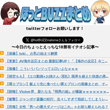
twitterフォローお願いします！
〜今日のちょっとえっちな18禁有イチオシ記事〜
【画像】tuki.、お乳の始まり解禁
【更新】AV海外反応まとめ 最新記事UP！「【海外の反応】今この子に夢中になってるやつ他にいる？俺だけじゃないはず」など2本！
【画像】 こういうパンツってエ□いよなｗｗｗ
【桜空もも】《エロ動画×お姉さん･淫乱》限界を超えた快楽の果てに訪れた常識を覆す奇跡のトランス絶頂FUCK
【裸エプロン】飯より先に食べたい裸エプロンの画像まとめ その14【二次画像】
【朗報】Vtuber界、新たなる『弱男の姫』が爆誕ｗｗｗｗｗｗｗｗｗｗｗ
【衝撃】ジャンポケ斎藤の犯行、生々しすぎて勃起してしまうレベルｗｗｗｗｗ
【悲報】女性「男への最大ダメージはこれ」←お前ら耐えられる？