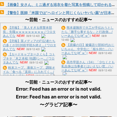
【画像】女さん、ミニ過ぎる浴衣を着た写真を投稿して叩かれるｗｗｗｗ
【警告】医師「米国では”ヘロインと同じくらいヤバい薬”が日本では平気で処方されてる」
〜芸能・ニュースのおすすめ記事〜
【悲報】「美人すぎる県警本部
熊本避難所で大工が手伝おうとし
長」失職ｗｗｗｗｗｗｗｗｗ / ワロタ
たら「勝手な事するな」と行政側... /
あんてな
NEW!
いーあんてな(#ﾟｗﾟ)
NEW!
(8/9 12:42)
(8/9
12:45)
【悲報】英メディアのF1記者たち
【原爆の日】被爆語り部80代おじ
の多くが2026前半戦を終え... / ワロタ
あんてな
NEW!
いちゃん、中学生に「核を持た... / い
(8/9 12:42)
ーあんてな(#ﾟｗﾟ)
NEW!
(8/9 12:45)
【カードキャプターさくら】コト
ブキヤ「木之本桜 [包囲(シー... / ワロ
高市早苗さん（34）「少なくとも
タあんてな
NEW!
(8/9 12:42)
私自身は当事者とはいえない世... / い
粉末スープ、液体スープ、調味オ
ーあんてな(#ﾟｗﾟ)
NEW!
(8/9 12:45)
イル「食べる『直前』に入れてく... /
ワロタあんてな
NEW!
(8/9 12:42)
【悲報】国民民主党代表選、玉木
義母「服装が失礼よ」私「お互い
〜芸能・ニュースのおすすめ記事〜
雄一郎氏と30歳若手の一騎打ち... / い
様ですよね～」今までイビられ続... /
ーあんてな(#ﾟｗﾟ)
NEW!
(8/9 12:45)
Error: Feed has an error or is not valid.
ワロタあんてな
NEW!
(8/9 12:42)
【オカルト】「頭は正常だけど、
Error: Feed has an error or is not valid.
「アニソン盆祭りで日本の品格が
これだけはガチで信じてる」って... /
落ちた」と酷評した元女優、「あ... /
おまとめ : おすすめ
NEW!
(8/9 12:19)
〜グラビア記事〜
いーあんてな(#ﾟｗﾟ)
NEW!
(8/9
12:45)
高血圧対策は「塩分を減らす」だ
有田哲平、高田馬場は「嫌いな街
けでなく、「あるもの」を増やす... /