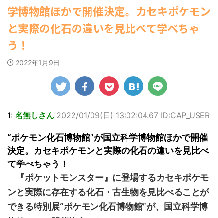
ゆかさんが、6月
すなう！ まとめアンテナ
露し
マルWeb』のグラ
(7/30
社）が、週間2.
00:00)
学博物館ほかで開催決定。カセキポケモン
22:16)
20日発売のマンガ
素敵
ビアに初登場し
部を売り上げ、
【速報】スプラトゥーン公式、謝
勇気を出して白人美女にチン凸し
誌「週刊ヤングマ
クシ
た。 グラマラスな
6/20付「オリ
罪 / 気になるニュースまとめアンテナ
と実際の化石の違いを見比べて学べちゃ
たアジア人短小男♂、爆笑されて... /
ガジン」（講談
田中さ
ボディを武器に、
(8/28 23:50)
週間BOOKラン
にゅーすなう！ まとめアンテナ
社）第29号の表紙
らの
グラビア界を席巻
ング」、同ラン
う！
(7/30 22:06)
Powered by livedoor 相互
に登場した。 南さ
、自
中の本郷。 今回、
ングジャンル別
海外「日本よ、お前がナンバーワ
RSS
んは2005年10月10
を公開
サイトには15カッ
「写真集」で共
ンだ」 熊本地震直後の日本の対... / に
2022年1月9日
ゅーすなう！ まとめアンテナ
日生まれの16歳。
(7/30
黒っぽ
トが掲載されてお
位にランクイン
21:56)
今年2月に同誌の表
用し
り、ボディライン
た。 【写真18
紙を飾ったことが
わ
際立つタイトなセ
Powered by livedoor 相互
大胆すぎる肌見
話題になり、早く
い表
クシーニット姿の
せ…ほぼ'手ぶら
RSS
も再登場した。
で
カットから、笑顔
中川翔子 自身1
「異例続きの高校1
になっ
キュートなビキ
ぶりの写真集と
1:
名無しさん
2022/01/09(日) 13:02:04.67 ID:CAP_USER
年生にグラビア界
締ま
ニ、迫力バスト目
る本作は、全編
が揺れた！！」と
、美
を引くランジェリ
縄でロケを敢行
“ポケモン化石博物館”が国立科学博物館ほかで開催
紹介され、水着姿
とて
ー姿のカットなど
本作撮影にあた
決定。カセキポケモンと実際の化石の違いを見比べ
を披露した。 ...
す
盛りだくさんの内
り、「スゴい決
モノ
容となっている。
をさせていただ
て学べちゃう！
..
http://www.rbbto
て8キロ（痩せ
『ポケットモンスター』に登場するカセキポケモ
da ...
た）。デビュー
時の体重まで ...
ンと実際に存在する化石・古生物を見比べることが
できる特別展“ポケモン化石博物館”が、国立科学博