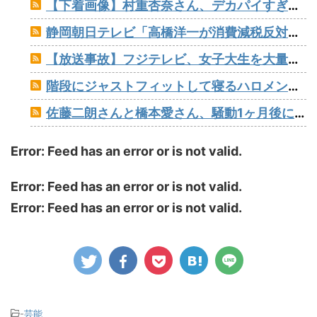
【下着画像】村重杏奈さん、デカパイすぎて万バズしてしまうwww
静岡朝日テレビ「高橋洋一が消費減税反対論をぶった斬る！『財源ない』を完全論破」
【放送事故】フジテレビ、女子大生を大量投入して闇深エロ番組www
階段にジャストフィットして寝るハロメンｗｗｗ
佐藤二朗さんと橋本愛さん、騒動1ヶ月後にそれぞれSNS復帰し初ツイートが出揃う
Error: Feed has an error or is not valid.
Error: Feed has an error or is not valid.
Error: Feed has an error or is not valid.
-
芸能