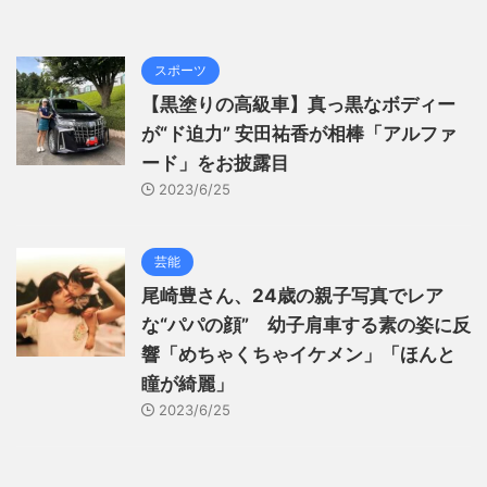
スポーツ
【黒塗りの高級車】真っ黒なボディー
が“ド迫力” 安田祐香が相棒「アルファ
ード」をお披露目
2023/6/25
芸能
尾崎豊さん、24歳の親子写真でレア
な“パパの顔” 幼子肩車する素の姿に反
響「めちゃくちゃイケメン」「ほんと
瞳が綺麗」
2023/6/25