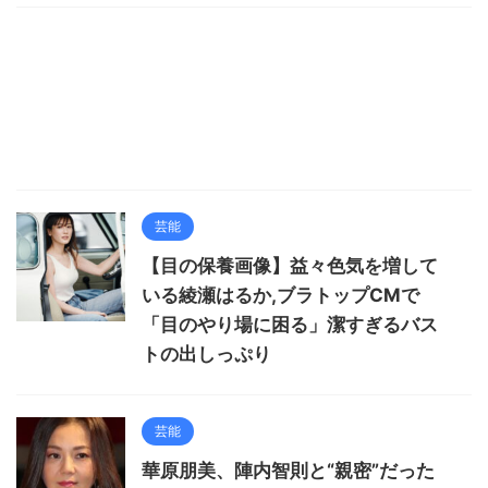
芸能
【目の保養画像】益々色気を増して
いる綾瀬はるか,ブラトップCMで
「目のやり場に困る」潔すぎるバス
トの出しっぷり
芸能
華原朋美、陣内智則と“親密”だった