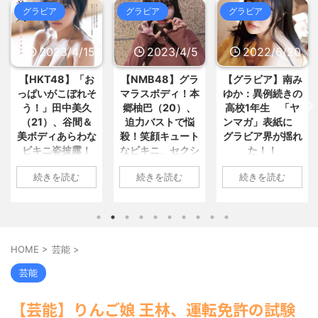
5chまとめMAP(総合)
NEW!
(8/8
グラビア
グラビア
グラビア
19:21)
【画像】剛力彩芽さん(32)のふっ
「幽霊は存在しない」と仮定する
くらお胸、エ□ッッッッッッ... / おま
と、「見た」という何億もの人間... /
とめ : おすすめ
NEW!
(8/8 18:09)
5chまとめMAP(総合)
NEW!
2023/4/5
2022/6/20
2022/6/18
(8/8
【閲覧注意】山ガールさん、常識
19:13)
を疑った結果「山」から転がり落... /
【国際】日本のマヨネーズが世界
【NMB48】グラ
【グラビア】南み
【速報です!!!】中
おまとめ : おすすめ
NEW!
(8/8 18:09)
を魅了 「ソース類」の輸出額が... /
マラスボディ！本
ゆか：異例続きの
川翔子「写真集」
5chまとめMAP(総合)
NEW!
(8/8
【画像あり】NHKさん、貧乳を煽
郷柚巴（20）、
高校1年生 「ヤ
2位 8キロ減の
18:17)
るwww / おまとめ : おすすめ
NEW!
【竹外交】米国は曖昧､韓国は冷
迫力バストで悩
ンマガ」表紙に
ランジェリーカッ
(8/8 17:07)
ややか…習近平を激怒させた高市... /
殺！笑顔キュート
グラビア界が揺れ
トほか「今まで以
【信長の野望・新生】米問屋をど
5chまとめMAP(総合)
NEW!
(8/8
なビキニ、セクシ
た！！
上に攻めた」過去
ういう時にどこに建てるのかわか... /
18:03)
気になるニュースまとめアンテナ
ーニット、ランジ
最高に色っぽ
【芸能】松本人志企画・プロデュ
1: 名無しさん
(8/29 00:02)
続きを読む
続きを読む
続きを読む
ェリー姿披露
い“しょこたん”満
ース『ドキュメンタル』、アメリ... /
2022/06/20(月)
安倍国葬たったの2.5億円に批判
5chまとめMAP(総合)
NEW!
(8/8
載
06:20:03.89
してる奴らって幾らならOKな... / 気に
1: 名無しさん
17:21)
なるニュースまとめアンテナ
(8/29
ID:CAP_USER9
2023/04/01(土)
1: 名無しさん
海外「日本よ、お前がナンバーワ
00:00)
2022年06月20日
ンだ」 熊本地震直後の日本の対... / に
10:27:25.60
2022/06/18(土)
【悲報】乃木中３０ｔｈヒット祈
ゅーすなう！ まとめアンテナ
(7/30
「週刊ヤングマガ
ID:cwXm/rtE9
09:04:55.67
願が死ぬほど / 気になるニュースまと
HOME
>
芸能
>
22:36)
ジン」第29号の表
NMB48の本郷柚巴
ID:CAP_USER9
めアンテナ
(8/29 00:00)
【画像】おまえらこういう地雷系
紙に登場した南み
が、漫画誌『ヤン
タレントの中川翔
【モバマスSS】志希「苺の美味し
芸能
の女子高生って好きじゃないの？ / に
ゆかさん 1 / 4 アイ
グアニマル』（白
子のデビュー20周
い食べ方。そして雪美と食べる... / 気
ゅーすなう！ まとめアンテナ
(7/30
になるニュースまとめアンテナ
ドルグループ
(8/29
泉社）のウェブサ
年写真集『ミラク
22:26)
【芸能】りんご娘 王林、運転免許の試験
00:00)
「OS☆K」の南み
イト『ヤングアニ
【為替相場】為替介入により一時
ルミライ』（講談
【速報】スプラトゥーン公式、謝