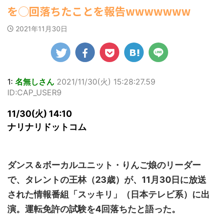
ゆかさんが、6月
1ドル157円台 しかし戻しも... / にゅー
マルWeb』のグラ
社）が、週間2.5万
を◯回落ちたことを報告wwwwwww
罪 / 気になるニュースまとめアンテナ
すなう！ まとめアンテナ
(7/30
20日発売のマンガ
ビアに初登場し
部を売り上げ、
(8/28 23:50)
22:16)
誌「週刊ヤングマ
た。 グラマラスな
6/20付「オリコン
勇気を出して白人美女にチン凸し
Powered by livedoor 相互
2021年11月30日
ガジン」（講談
ボディを武器に、
週間BOOKランキ
たアジア人短小男♂、爆笑されて... /
RSS
社）第29号の表紙
グラビア界を席巻
ング」、同ランキ
にゅーすなう！ まとめアンテナ
に登場した。 南さ
中の本郷。 今回、
ングジャンル別
(7/30 22:06)
んは2005年10月10
海外「日本よ、お前がナンバーワ
サイトには15カッ
「写真集」で共に2
ンだ」 熊本地震直後の日本の対... / に
日生まれの16歳。
トが掲載されてお
位にランクインし
ゅーすなう！ まとめアンテナ
(7/30
今年2月に同誌の表
り、ボディライン
た。 【写真18枚】
1:
名無しさん
2021/11/30(火) 15:28:27.59
21:56)
紙を飾ったことが
際立つタイトなセ
大胆すぎる肌見
ID:CAP_USER9
Powered by livedoor 相互
話題になり、早く
クシーニット姿の
せ…ほぼ'手ぶら'な
も再登場した。
RSS
カットから、笑顔
中川翔子 自身10年
11/30(火) 14:10
「異例続きの高校1
キュートなビキ
ぶりの写真集とな
年生にグラビア界
ニ、迫力バスト目
る本作は、全編沖
ナリナリドットコム
が揺れた！！」と
を引くランジェリ
縄でロケを敢行。
紹介され、水着姿
ー姿のカットなど
本作撮影にあた
を披露した。 ...
盛りだくさんの内
り、「スゴい決意
容となっている。
をさせていただい
ダンス＆ボーカルユニット・りんご娘のリーダー
http://www.rbbto
て8キロ（痩せ
で、タレントの王林（23歳）が、11月30日に放送
da ...
た）。デビュー当
時の体重まで ...
された情報番組「スッキリ」（日本テレビ系）に出
演。運転免許の試験を4回落ちたと語った。