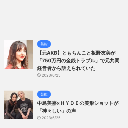
芸能
【元AKB】ともちんこと板野友美が
「750万円の金銭トラブル」で元共同
経営者から訴えられていた
2023/6/25
芸能
中島美嘉×ＨＹＤＥの美形ショットが
「神々しい」の声
2023/6/25