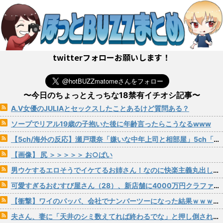
twitterフォローお願いします！
〜今日のちょっとえっちな18禁有イチオシ記事〜
A.V女優のJULIAとセックスしたことあるけど質問ある？
ソープでリアル19歳の子抱いた後に年齢言ったらこうなるwww
【5ch/海外の反応】瀬戸環奈「嫌いな中年上司と相部屋」5ch「堕ちるの早すぎ」海外「IMAXの大画面で見たい」
【画像】 尻 ＞＞＞＞＞ お○ぱい
男ウケするエロそうでイケてるお姉さん！なのに快楽主義丸出し感度良すぎでハメ潮炸裂！イキまくりオゲレツSEX！！ 葉月まゆ
可愛すぎるおむすび屋さん（28）、新店舗に4000万円クラファンした成功した結果弱男集団から叩かれてしまうｗｗｗｗ
【衝撃】ワイのパッパ、会社でナンバーツーになった結果ｗｗｗｗｗｗｗｗｗｗ
夫さん、妻に「天井のシミ数えてれば終わるでな」と押し倒されて性行為 → 凄いことになるｗｗｗｗｗ