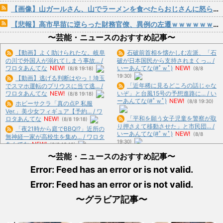
【画像】山ガールさん、山でラーメンを食べたらおじさんに怒られるｗｗｗ
【悲報】高市早苗に逆らった財務官僚、異例の左遷ｗｗｗｗｗｗｗｗ
〜芸能・ニュースのおすすめ記事〜
【動画】よく助けられたな。岐阜
石破前首相を懐かしむ左派、「石
の川で外国人が溺れてしまう事故... /
破が日本国民から支持されまくっ... /
ワロタあんてな
NEW!
いーあんてな(#ﾟｗﾟ)
NEW!
(8/8 19:18)
(8/8
19:30)
【動画】逃げる判断はやっ！埼玉
「近年稀に見るどころの話じゃな
でスマホ運転のプリウスに当て逃... /
ワロタあんてな
NEW!
いぞ」と台風15号の予想進路に... / い
(8/8 19:18)
ーあんてな(#ﾟｗﾟ)
NEW!
(8/8 19:30)
ホビーサクラ「真の点P 私服
Ver.」美少女フィギュア【予約... / ワ
「平和を願う女子児童を警察が取
ロタあんてな
NEW!
(8/8 19:18)
り押さえて移動させた」と市民団... /
「夜21時から庭でBBQ!?」近所の
いーあんてな(#ﾟｗﾟ)
NEW!
(8/8
無神経一家が高校生を集め... / ワロタ
19:30)
あんてな
NEW!
(8/8 19:18)
【動画】東大生ｖｓ キャバ嬢 →
佐藤二朗、橋本愛との騒動で主演
〜芸能・ニュースのおすすめ記事〜
ｗｗｗｗｗｗｗｗｗｗｗｗｗ... / いー
映画が完全白紙へｗｗｗｗｗ / ワロタ
あんてな(#ﾟｗﾟ)
NEW!
(8/8 19:30)
Error: Feed has an error or is not valid.
あんてな
NEW!
(8/8 19:18)
自宅で左手に違和感を覚えた開業
【呆然】取引先専務「Aを20個注
Error: Feed has an error or is not valid.
医、その日のうちに両足が動かな... /
文する」ぼく「いつも1～2個... / おま
いーあんてな(#ﾟｗﾟ)
NEW!
(8/8
とめ : おすすめ
NEW!
(8/8 19:11)
〜グラビア記事〜
19:30)
【画像】ディズニーに遊びにきた
【島根】ファン付き作業服着用の
女子高生、胸がデカすぎるwww / お
５０代男性、熱中症の疑いで死亡... /
まとめ : おすすめ
NEW!
(8/8 19:11)