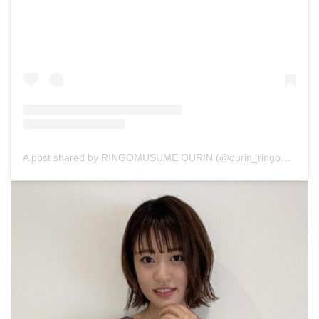
A post shared by RINGOMUSUME OURIN (@ourin_ringomusume)