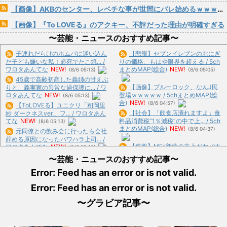
【画像】AKBのセンター、レベチな事が世間にバレ始めるｗｗｗｗｗｗｗ
【画像】『To LOVEる』のアクキー、不評だった理由が明確すぎる
〜芸能・ニュースのおすすめ記事〜
子連れだらけのホムパに迷い込ん
【悲報】セブンイレブンのおにぎ
だ子ども嫌いな私！必死でたこ焼... /
りの価格、もはや限界を超える / 5ch
ワロタあんてな
NEW!
まとめMAP(総合)
NEW!
(8/6 05:13)
(8/6 05:05)
45歳で高齢初産した義姉の甘えぶ
【画像】ブルーロック、なんJ民
りと、義実家の異常な過保護に... / ワ
ロタあんてな
NEW!
登場ｗｗｗｗｗ / 5chまとめMAP(総
(8/6 05:13)
合)
NEW!
(8/6 04:57)
【ToLOVEる】ユニクリ「籾岡里
【社会】「飲食店潰れますよ」食
紗 ダークネスver.」フ... / ワロタあん
てな
NEW!
料品消費税“1％減税”の中で上... / 5ch
(8/6 05:13)
まとめMAP(総合)
NEW!
(8/6 04:37)
元同僚との飲み会に行ったら会社
辞める原因になったパワハラ上司... /
【速報】ME:I新曲の売上がヤバす
ワロタあんてな
NEW!
(8/6 05:13)
ぎる結果に・・・ / 5chまとめ
【トミカ】新シリーズ「トミカ ク
〜芸能・ニュースのおすすめ記事〜
MAP(総合)
NEW!
(8/6 04:29)
ロスレスキュー」 始動 / ワロタあん
Error: Feed has an error or is not valid.
【衝撃】0歳児を玄関に置き去り
てな
NEW!
(8/6 05:13)
にし旅行に行く弟夫婦「旅行中、... /
今日ガストで胸糞悪いことがあっ
Error: Feed has an error or is not valid.
5chまとめMAP(総合)
NEW!
(8/6
た→…カップルとバトルしてあわ... /
04:27)
おまとめ : おすすめ
NEW!
(8/6 04:13)
〜グラビア記事〜
【悲報】共同通信「高市総理、避
難所3分間の被災地熊本視察動画... /
【画像】“ルフィ”強盗事件、幹部
いーあんてな(#ﾟｗﾟ)
(8/6 02:16)
の男に懲役20年の有罪判決確... / おま