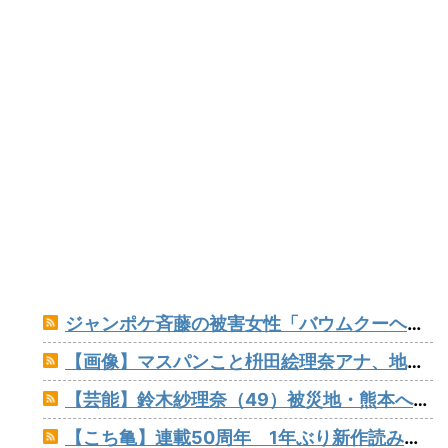
ジャンポケ斉藤の被害女性「バウムクーヘン売ったりTikTokライブしててムカついたから示談しなかった」
【画像】マスパンこと枡田絵理奈アナ、地上波でまさかのパンチラ
【芸能】鈴木紗理奈（49）被災地・熊本への観光を呼びかけ
【こち亀】連載50周年 1年ぶり新作読み切りが「ジャンプ」に