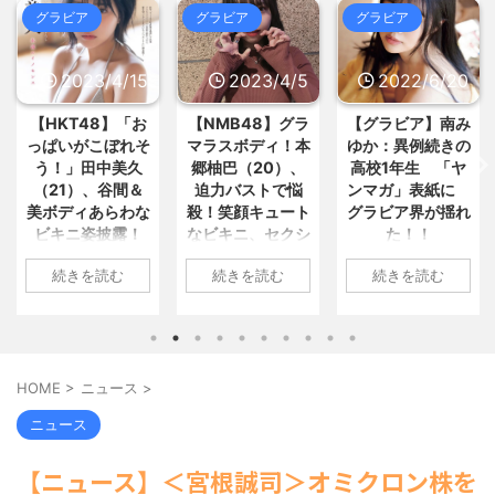
兵庫県の左派の既得利権を斎藤知
とめ : おすすめ
NEW!
(8/6 04:09)
グラビア
グラビア
グラビア
事が全面廃止、「県が何をするね... /
【悲報】医者「娘さん、ダウン症
いーあんてな(#ﾟｗﾟ)
(8/6 02:16)
です」キラキラ女さん「人生終わ... /
格安電気代のためにインフラ投資
おまとめ : おすすめ
NEW!
(8/6 04:09)
2023/4/15
2023/4/5
2022/6/20
を怠った韓国、朝鮮半島全域を猛... /
いーあんてな(#ﾟｗﾟ)
(8/6 02:16)
女「飲み会でモテたい男はトイレ
（ ´_ゝ`） 蓮舫さん、ｘに投稿さ
【HKT48】「お
【NMB48】グラ
【グラビア】南み
に行く時スマホを置いていけ」 / おま
とめ : おすすめ
NEW!
れた被災地視察の高市首相... / いーあ
(8/6 04:00)
っぱいがこぼれそ
マラスボディ！本
ゆか：異例続きの
んてな(#ﾟｗﾟ)
(8/6 02:16)
コロコロ楽し。落ちていたアルミ
う！」田中美久
郷柚巴（20）、
高校1年生 「ヤ
中国「大洪水！」中国ダム「決
缶を転がして遊ぶ野生のハリネズ... /
（21）、谷間＆
迫力バストで悩
ンマガ」表紙に
おまとめ : おすすめ
NEW!
壊」地元民「公式発表より死者多い...
(8/6 03:55)
美ボディあらわな
殺！笑顔キュート
グラビア界が揺れ
/ いーあんてな(#ﾟｗﾟ)
(8/6 02:16)
ビキニ姿披露！
なビキニ、セクシ
た！！
【信長の野望・新生】米問屋をど
海外「日本よ、お前がナンバーワ
ういう時にどこに建てるのかわか... /
ンだ」 熊本地震直後の日本の対... / に
「えっちいすぎ
ーニット、ランジ
1: 名無しさん
気になるニュースまとめアンテナ
ゅーすなう！ まとめアンテナ
(7/30
続きを読む
続きを読む
続きを読む
る」絶賛の声殺到
ェリー姿披露
2022/06/20(月)
(8/29 00:02)
22:36)
安倍国葬たったの2.5億円に批判
【画像】おまえらこういう地雷系
06:20:03.89
1: 名無しさん
1: 名無しさん
してる奴らって幾らならOKな... / 気に
の女子高生って好きじゃないの？ / に
ID:CAP_USER9
2023/04/11(火)
2023/04/01(土)
なるニュースまとめアンテナ
ゅーすなう！ まとめアンテナ
(8/29
(7/30
2022年06月20日
17:43:06.69
10:27:25.60
00:00)
22:26)
「週刊ヤングマガ
ID:vA5FbvwN9
ID:cwXm/rtE9
【悲報】乃木中３０ｔｈヒット祈
【為替相場】為替介入により一時
HOME
>
ニュース
>
ジン」第29号の表
HKT48の田中美久
NMB48の本郷柚巴
願が死ぬほど / 気になるニュースまと
1ドル157円台 しかし戻しも... / にゅー
紙に登場した南み
めアンテナ
すなう！ まとめアンテナ
さんは4月8日、自
が、漫画誌『ヤン
(8/29 00:00)
(7/30
ニュース
22:16)
ゆかさん 1 / 4 アイ
【モバマスSS】志希「苺の美味し
身のInstagramを更
グアニマル』（白
勇気を出して白人美女にチン凸し
い食べ方。そして雪美と食べる... / 気
ドルグループ
新。美しいボディ
泉社）のウェブサ
【ニュース】＜宮根誠司＞オミクロン株を
になるニュースまとめアンテナ
たアジア人短小男♂、爆笑されて... /
(8/29
「OS☆K」の南み
があらわになった
イト『ヤングアニ
にゅーすなう！ まとめアンテナ
00:00)