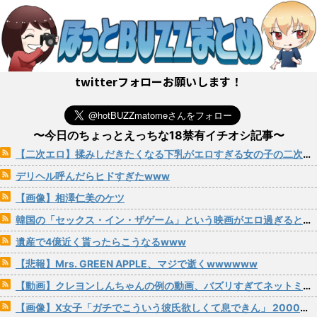
twitterフォローお願いします！
〜今日のちょっとえっちな18禁有イチオシ記事〜
【二次エロ】揉みしだきたくなる下乳がエロすぎる女の子の二次画像 その29
デリヘル呼んだらヒドすぎたwww
【画像】相澤仁美のケツ
韓国の「セックス・イン・ザゲーム」という映画がエロ過ぎると話題にｗｗｗ
遺産で4億近く貰ったらこうなるwww
【悲報】Mrs. GREEN APPLE、マジで逝くwwwwww
【動画】クレヨンしんちゃんの例の動画、バズリすぎてネットミームと化すｗｗｗｗ
【画像】X女子「ガチでこういう彼氏欲しくて息できん」 2000万バズ