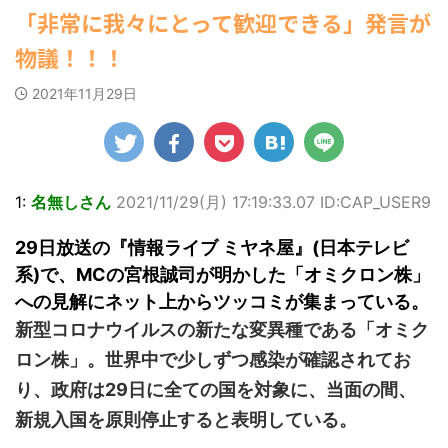
ゆかさんが、6月
ビキニ姿を披露し
マルWeb』のグラ
(7/30 22:06)
【速報】スプラトゥーン公式、謝
「非常に我々にとって歓迎できる」発言が
20日発売のマンガ
ました。 「素敵
ビアに初登場し
海外「日本よ、お前がナンバーワ
罪 / 気になるニュースまとめアンテナ
誌「週刊ヤングマ
な表情」「セクシ
た。 グラマラスな
ンだ」 熊本地震直後の日本の対... / に
(8/28 23:50)
物議！！！
ガジン」（講談
ゅーすなう！ まとめアンテナ
ーで綺麗」 田中さ
ボディを武器に、
(7/30
Powered by livedoor 相互
21:56)
社）第29号の表紙
んは桜の花びらの
グラビア界を席巻
2021年11月29日
RSS
に登場した。 南さ
絵文字と共に、自
中の本郷。 今回、
Powered by livedoor 相互
んは2005年10月10
身の写真2枚を公開
サイトには15カッ
RSS
日生まれの16歳。
しました。 黒っぽ
トが掲載されてお
今年2月に同誌の表
いビキニを着用し
り、ボディライン
紙を飾ったことが
台の上に横たわ
際立つタイトなセ
話題になり、早く
り、大人っぽい表
クシーニット姿の
1:
名無しさん
2021/11/29(
月
) 17:19:33.07 ID:CAP_USER9
も再登場した。
情を見せる姿で
カットから、笑顔
「異例続きの高校1
す。 あらわになっ
キュートなビキ
29日放送の『情報ライブ ミヤネ屋』(日本テレビ
年生にグラビア界
た胸元や引き締ま
ニ、迫力バスト目
が揺れた！！」と
った腹筋など、美
を引くランジェリ
系)で、MCの宮根誠司が明かした「オミクロン株」
紹介され、水着姿
しいボディがとて
ー姿のカットなど
への見解にネット上からツッコミが集まっている。
を披露した。 ...
もセクシーです
盛りだくさんの内
新型コロナウイルスの新たな変異種である「オミク
ね。 2枚目はモノ
容となっている。
クロショット ...
http://www.rbbto
ロン株」。世界中で少しずつ感染が確認されてお
da ...
り、政府は29日に全ての国を対象に、当面の間、
新規入国を原則停止すると表明している。