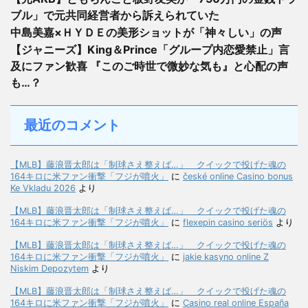
ブル」で元共同経営者から訴えられていた
中島美嘉×ＨＹＤＥの美形ショットが「神々しい」の声
【ジャニーズ】King＆Prince「グループ内恋愛禁止」言
及にファン歓喜 『このご時世で微妙な気も』と心配の声
も…？
最近のコメント
【MLB】藤浪晋太郎は「制球さえ整えば…」 クイックで投げた魂の
164キロに米ファン衝撃「フジが噴火」
に
české online Casino bonus
Ke Vkladu 2026
より
【MLB】藤浪晋太郎は「制球さえ整えば…」 クイックで投げた魂の
164キロに米ファン衝撃「フジが噴火」
に
flexepin casino seriös
より
【MLB】藤浪晋太郎は「制球さえ整えば…」 クイックで投げた魂の
164キロに米ファン衝撃「フジが噴火」
に
jakie kasyno online Z
Niskim Depozytem
より
【MLB】藤浪晋太郎は「制球さえ整えば…」 クイックで投げた魂の
164キロに米ファン衝撃「フジが噴火」
に
Casino real online España