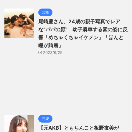
芸能
尾崎豊さん、24歳の親子写真でレア
な“パパの顔” 幼子肩車する素の姿に反
響「めちゃくちゃイケメン」「ほんと
瞳が綺麗」
2023/6/25
芸能
【元AKB】ともちんこと板野友美が