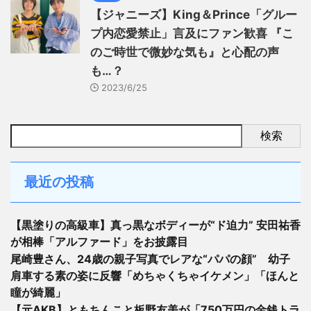
【ジャニーズ】King＆Prince「グルー
プ内恋愛禁止」言及にファン歓喜 『こ
のご時世で微妙な気も』と心配の声
も…？
2023/6/25
検索
最近の投稿
【黒塗りの高級車】真っ黒なボディーが“ド迫力” 安田祐香
が相棒「アルファード」をお披露目
尾崎豊さん、24歳の親子写真でレアな“パパの顔” 幼子
肩車する素の姿に反響「めちゃくちゃイケメン」「ほんと
瞳が綺麗」
【元AKB】ともちんこと板野友美が「750万円の金銭トラ