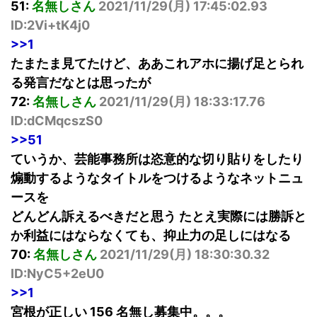
51:
名無しさん
2021/11/29(
月
) 17:45:02.93
ID:2Vi+tK4j0
>>1
たまたま見てたけど、ああこれアホに揚げ足とられ
る発言だなとは思ったが
72:
名無しさん
2021/11/29(
月
) 18:33:17.76
ID:dCMqcszS0
>>51
ていうか、芸能事務所は恣意的な切り貼りをしたり
煽動するようなタイトルをつけるようなネットニュ
ースを
どんどん訴えるべきだと思う たとえ実際には勝訴と
か利益にはならなくても、抑止力の足しにはなる
70:
名無しさん
2021/11/29(
月
) 18:30:30.32
ID:NyC5+2eU0
>>1
宮根が正しい 156 名無し募集中。。。