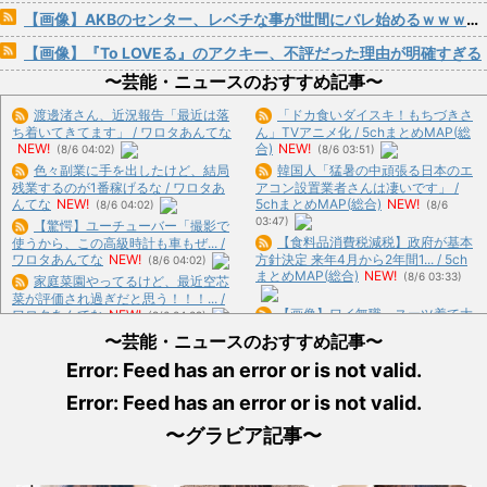
【画像】AKBのセンター、レベチな事が世間にバレ始めるｗｗｗｗｗｗｗ
【画像】『To LOVEる』のアクキー、不評だった理由が明確すぎる
〜芸能・ニュースのおすすめ記事〜
渡邊渚さん、近況報告「最近は落
「ドカ食いダイスキ！もちづきさ
ち着いてきてます」 / ワロタあんてな
ん」TVアニメ化 / 5chまとめMAP(総
NEW!
合)
NEW!
(8/6 04:02)
(8/6 03:51)
色々副業に手を出したけど、結局
韓国人「猛暑の中頑張る日本のエ
残業するのが1番稼げるな / ワロタあ
アコン設置業者さんは凄いです」 /
んてな
NEW!
5chまとめMAP(総合)
NEW!
(8/6 04:02)
(8/6
03:47)
【驚愕】ユーチューバー「撮影で
【食料品消費税減税】政府が基本
使うから、この高級時計も車もぜ... /
ワロタあんてな
NEW!
方針決定 来年4月から2年間1... / 5ch
(8/6 04:02)
まとめMAP(総合)
NEW!
(8/6 03:33)
家庭菜園やってるけど、最近空芯
菜が評価され過ぎだと思う！！！... /
【画像】ワイ無職、スーツ着て大
ワロタあんてな
NEW!
(8/6 04:02)
手町丸の内を徘徊 / 5chまとめ
ワンピース原作者・尾田栄一郎が
〜芸能・ニュースのおすすめ記事〜
MAP(総合)
NEW!
(8/6 03:29)
描いた担当編集の似顔絵「ムダに... /
Error: Feed has an error or is not valid.
【台湾】 頼総統、台日の最大の脅
ワロタあんてな
NEW!
(8/6 04:02)
威は「中国の威圧的行動」 団... /
漫画を5000冊以上所持してるワ
Error: Feed has an error or is not valid.
5chまとめMAP(総合)
NEW!
(8/6
イ、漫画ヲタクの友人に「ワン... / お
03:23)
まとめ : おすすめ
NEW!
(8/6 03:11)
〜グラビア記事〜
【悲報】共同通信「高市総理、避
難所3分間の被災地熊本視察動画... /
【闇深】夫「子供が俺に似てない
いーあんてな(#ﾟｗﾟ)
NEW!
(8/6
な…」→結果････ (※画像... / おまとめ