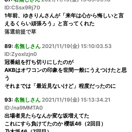
ID:CSsx9Rj70
1年前、ゆきりんさんが「来年は心から悔しいと言
えるくらい頑張ろう」と言ってくれた
落選前提で草
89:
名無しさん
2021/11/19(
金
) 15:10:03.53
ID:ZyoxIzjn0
冠番組を打ち切りにしたのが
AKBはオワコンの印象を世間一般にうえつけたと思
う
それまでは「最近見ないけど」程度だったのに
93:
名無しさん
2021/11/19(
金
) 15:13:34.21
ID:/na9MMTA0
出場者見たらなんか変な坂増えてた
これにすら負けてたのか 櫻坂46（2回目）
乃木坂46（7回目）