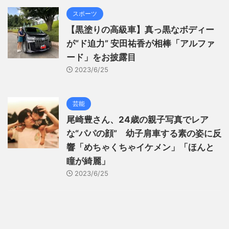
スポーツ
【黒塗りの高級車】真っ黒なボディー
が“ド迫力” 安田祐香が相棒「アルファ
ード」をお披露目
2023/6/25
芸能
尾崎豊さん、24歳の親子写真でレア
な“パパの顔” 幼子肩車する素の姿に反
響「めちゃくちゃイケメン」「ほんと
瞳が綺麗」
2023/6/25