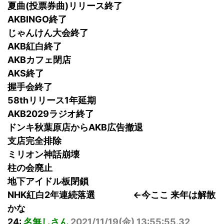
夏曲(投票券曲)リリース終了
AKBINGO終了
じゃんけん大会終了
AKB紅白終了
AKBカフェ閉店
AKS終了
握手会終了
58thリリース1年延期
AKB2029ラジオ終了
ドンキ秋葉原店からAKB広告撤退
支店完全排除
ミリオン神話崩壊
柱の会廃止
地下アイドル板閉鎖
NHK紅白2年連続落選 ←今ここ 来年は解散
かな
24:
名無しさん
2021/11/19(
金
) 13:55:55.32