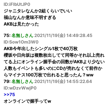
ID:iFlbUtJP0
ジャニタレなんか2組くらいでいい
福山なんか意味不明すぎる
AKBは見たかった
75:
名無しさん
2021/11/19(
金
) 14:49:28.45
ID:Sow1Om3W0
AKB今年出したシングル1枚で40万枚
櫻坂や日向坂は複数枚出してて同等かそれ以上売れ
てる上にオンライン握手会の回数がAKBより少ない
人数もイベントも多いのにCDが売れなくて前作か
らマイナス100万枚で出れると思ったん？ww
79:
名無しさん
2021/11/19(
金
) 14:55:22.64
ID:wDzvWwjP0
>>75
オンラインで握手ってw