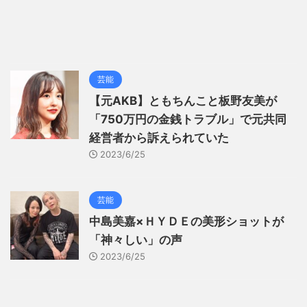
芸能
【元AKB】ともちんこと板野友美が
「750万円の金銭トラブル」で元共同
経営者から訴えられていた
2023/6/25
芸能
中島美嘉×ＨＹＤＥの美形ショットが
「神々しい」の声
2023/6/25