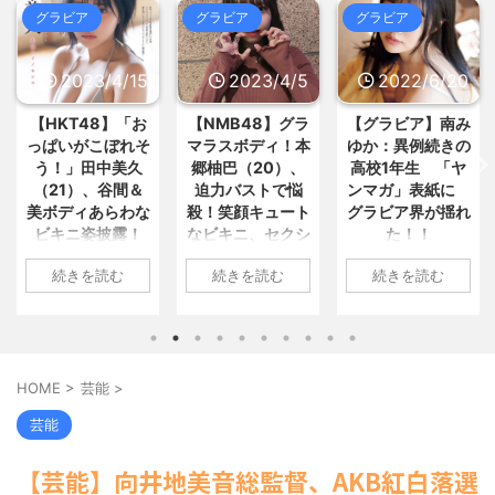
02:16)
: おすすめ
NEW!
(8/6 03:07)
グラビア
グラビア
グラビア
兵庫県の左派の既得利権を斎藤知
【画像あり】女さん「性欲もあっ
事が全面廃止、「県が何をするね... /
て、胸でかいのに彼氏できないん... /
いーあんてな(#ﾟｗﾟ)
NEW!
(8/6
おまとめ : おすすめ
NEW!
(8/6 03:07)
2023/4/5
2022/6/20
2022/6/18
02:16)
格安電気代のためにインフラ投資
【画像あり】宇多田ヒカル「ドラ
を怠った韓国、朝鮮半島全域を猛... /
【NMB48】グラ
【グラビア】南み
【速報です!!!】中
ゴンボール読んでたら疑問に思う... /
いーあんてな(#ﾟｗﾟ)
NEW!
(8/6
おまとめ : おすすめ
NEW!
(8/6 03:07)
マラスボディ！本
ゆか：異例続きの
川翔子「写真集」
02:16)
郷柚巴（20）、
高校1年生 「ヤ
2位 8キロ減の
（ ´_ゝ`） 蓮舫さん、ｘに投稿さ
20代男性「ジモティーで車を買っ
迫力バストで悩
ンマガ」表紙に
ランジェリーカッ
れた被災地視察の高市首相... / いーあ
たらリース車だった」53歳無... / おま
んてな(#ﾟｗﾟ)
NEW!
(8/6 02:16)
殺！笑顔キュート
グラビア界が揺れ
トほか「今まで以
とめ : おすすめ
NEW!
(8/6 02:58)
中国「大洪水！」中国ダム「決
なビキニ、セクシ
た！！
上に攻めた」過去
【信長の野望・新生】米問屋をど
壊」地元民「公式発表より死者多い...
ういう時にどこに建てるのかわか... /
ーニット、ランジ
最高に色っぽ
/ いーあんてな(#ﾟｗﾟ)
NEW!
(8/6
1: 名無しさん
気になるニュースまとめアンテナ
続きを読む
続きを読む
続きを読む
ェリー姿披露
い“しょこたん”満
02:16)
2022/06/20(月)
(8/29 00:02)
載
海外「日本よ、お前がナンバーワ
安倍国葬たったの2.5億円に批判
06:20:03.89
1: 名無しさん
ンだ」 熊本地震直後の日本の対... / に
してる奴らって幾らならOKな... / 気に
ID:CAP_USER9
2023/04/01(土)
1: 名無しさん
ゅーすなう！ まとめアンテナ
(7/30
なるニュースまとめアンテナ
(8/29
2022年06月20日
10:27:25.60
2022/06/18(土)
22:36)
00:00)
「週刊ヤングマガ
【画像】おまえらこういう地雷系
ID:cwXm/rtE9
09:04:55.67
【悲報】乃木中３０ｔｈヒット祈
HOME
>
芸能
>
の女子高生って好きじゃないの？ / に
ジン」第29号の表
NMB48の本郷柚巴
ID:CAP_USER9
願が死ぬほど / 気になるニュースまと
ゅーすなう！ まとめアンテナ
(7/30
紙に登場した南み
めアンテナ
が、漫画誌『ヤン
タレントの中川翔
(8/29 00:00)
芸能
22:26)
ゆかさん 1 / 4 アイ
【モバマスSS】志希「苺の美味し
グアニマル』（白
子のデビュー20周
【為替相場】為替介入により一時
い食べ方。そして雪美と食べる... / 気
ドルグループ
泉社）のウェブサ
年写真集『ミラク
1ドル157円台 しかし戻しも... / にゅー
【芸能】向井地美音総監督、AKB紅白落選
になるニュースまとめアンテナ
(8/29
「OS☆K」の南み
イト『ヤングアニ
ルミライ』（講談
すなう！ まとめアンテナ
(7/30
00:00)