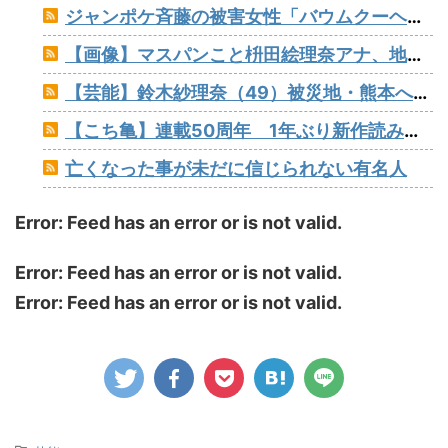
ジャンポケ斉藤の被害女性「バウムクーヘン売ったりTikTokライブしててムカついたから示談しなかった」
【画像】マスパンこと枡田絵理奈アナ、地上波でまさかのパンチラ
【芸能】鈴木紗理奈（49）被災地・熊本への観光を呼びかけ
【こち亀】連載50周年 1年ぶり新作読み切りが「ジャンプ」に
亡くなった事が未だに信じられない有名人
Error: Feed has an error or is not valid.
Error: Feed has an error or is not valid.
Error: Feed has an error or is not valid.