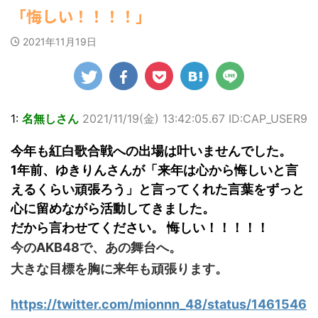
ゆかさんが、6月
マルWeb』のグラ
22:16)
社）が、週間2.5万
【速報】スプラトゥーン公式、謝
「悔しい！！！！」
20日発売のマンガ
勇気を出して白人美女にチン凸し
ビアに初登場し
部を売り上げ、
罪 / 気になるニュースまとめアンテナ
たアジア人短小男♂、爆笑されて... /
誌「週刊ヤングマ
た。 グラマラスな
6/20付「オリコン
(8/28 23:50)
にゅーすなう！ まとめアンテナ
2021年11月19日
ガジン」（講談
ボディを武器に、
週間BOOKランキ
(7/30 22:06)
Powered by livedoor 相互
社）第29号の表紙
グラビア界を席巻
ング」、同ランキ
海外「日本よ、お前がナンバーワ
RSS
に登場した。 南さ
中の本郷。 今回、
ングジャンル別
ンだ」 熊本地震直後の日本の対... / に
んは2005年10月10
サイトには15カッ
「写真集」で共に2
ゅーすなう！ まとめアンテナ
(7/30
日生まれの16歳。
21:56)
トが掲載されてお
位にランクインし
今年2月に同誌の表
り、ボディライン
た。 【写真18枚】
Powered by livedoor 相互
1:
名無しさん
2021/11/19(
金
) 13:42:05.67 ID:CAP_USER9
紙を飾ったことが
際立つタイトなセ
大胆すぎる肌見
RSS
話題になり、早く
クシーニット姿の
せ…ほぼ'手ぶら'な
今年も紅白歌合戦への出場は叶いませんでした。
も再登場した。
カットから、笑顔
中川翔子 自身10年
「異例続きの高校1
キュートなビキ
ぶりの写真集とな
1年前、ゆきりんさんが「来年は心から悔しいと言
年生にグラビア界
ニ、迫力バスト目
る本作は、全編沖
えるくらい頑張ろう」と言ってくれた言葉をずっと
が揺れた！！」と
を引くランジェリ
縄でロケを敢行。
紹介され、水着姿
ー姿のカットなど
心に留めながら活動してきました。
本作撮影にあた
を披露した。 ...
盛りだくさんの内
り、「スゴい決意
だから言わせてください。 悔しい！！！！！
容となっている。
をさせていただい
今のAKB48で、あの舞台へ。
http://www.rbbto
て8キロ（痩せ
da ...
た）。デビュー当
大きな目標を胸に来年も頑張ります。
時の体重まで ...
https://twitter.com/mionnn_48/status/1461546