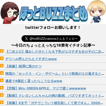
twitterフォローお願いします！
〜今日のちょっとえっちな18禁有イチオシ記事〜
【二次エロ】揉みしだきたくなる下乳がエロすぎる女の子の二次画像 その29
デリヘル呼んだらヒドすぎたwww
【画像】相澤仁美のケツ
韓国の「セックス・イン・ザゲーム」という映画がエロ過ぎると話題にｗｗｗ
遺産で4億近く貰ったらこうなるwww
【悲報】Mrs. GREEN APPLE、マジで逝くwwwwww
【動画】クレヨンしんちゃんの例の動画、バズリすぎてネットミームと化すｗｗｗｗ
【画像】X女子「ガチでこういう彼氏欲しくて息できん」 2000万バズ