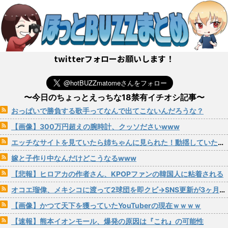
twitterフォローお願いします！
〜今日のちょっとえっちな18禁有イチオシ記事〜
おっぱいで勝負する歌手ってなんで出てこないんだろうな？
【画像】300万円超えの腕時計、クッソださいwww
エッチなサイトを見ていたら姉ちゃんに見られた！動揺していたら姉ちゃんからまさかの一言が…
嫁と子作り中なんだけどこうなるwww
【悲報】ヒロアカの作者さん、KPOPファンの韓国人に粘着される
オコエ瑠偉、メキシコに渡って2球団を即クビ→SNS更新が3ヶ月間止まって消息不明に
【画像】かつて天下を獲っていたYouTuberの現在ｗｗｗｗ
【速報】熊本イオンモール、爆発の原因は『これ』の可能性