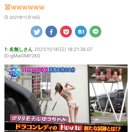
ゆかさんが、6月
マルWeb』のグラ
社）が、週間2.5万
たアジア人短小男♂、爆笑されて... /
習wwwwww
罪 / 気になるニュースまとめアンテナ
20日発売のマンガ
ビアに初登場し
にゅーすなう！ まとめアンテナ
部を売り上げ、
(8/28 23:50)
誌「週刊ヤングマ
(7/30 22:06)
た。 グラマラスな
6/20付「オリコン
Powered by livedoor 相互
2021年11月14日
海外「日本よ、お前がナンバーワ
ガジン」（講談
ボディを武器に、
週間BOOKランキ
ンだ」 熊本地震直後の日本の対... / に
RSS
社）第29号の表紙
グラビア界を席巻
ング」、同ランキ
ゅーすなう！ まとめアンテナ
(7/30
に登場した。 南さ
中の本郷。 今回、
ングジャンル別
21:56)
んは2005年10月10
サイトには15カッ
「写真集」で共に2
Powered by livedoor 相互
日生まれの16歳。
トが掲載されてお
位にランクインし
RSS
今年2月に同誌の表
り、ボディライン
た。 【写真18枚】
1:
名無しさん
2021/11/14(日) 18:21:38.07
紙を飾ったことが
際立つタイトなセ
大胆すぎる肌見
ID:gMw0MP2K0
話題になり、早く
クシーニット姿の
せ…ほぼ'手ぶら'な
も再登場した。
カットから、笑顔
中川翔子 自身10年
「異例続きの高校1
キュートなビキ
ぶりの写真集とな
年生にグラビア界
ニ、迫力バスト目
る本作は、全編沖
が揺れた！！」と
を引くランジェリ
縄でロケを敢行。
紹介され、水着姿
ー姿のカットなど
本作撮影にあた
を披露した。 ...
盛りだくさんの内
り、「スゴい決意
容となっている。
をさせていただい
http://www.rbbto
て8キロ（痩せ
da ...
た）。デビュー当
時の体重まで ...