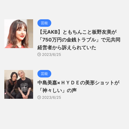
芸能
【元AKB】ともちんこと板野友美が
「750万円の金銭トラブル」で元共同
経営者から訴えられていた
2023/6/25
芸能
中島美嘉×ＨＹＤＥの美形ショットが
「神々しい」の声
2023/6/25