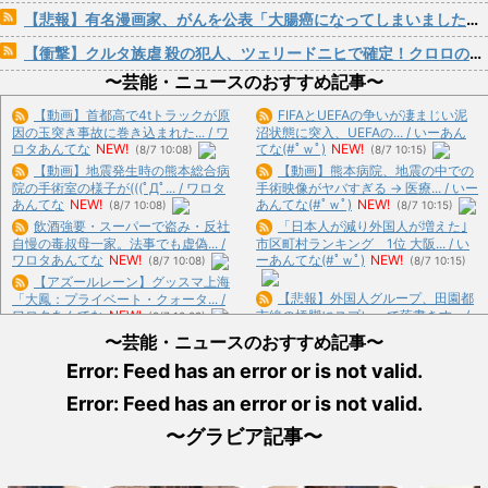
【悲報】有名漫画家、がんを公表「大腸癌になってしまいました。肝臓に転移も見られてステージ4です」
【衝撃】クルタ族虐 殺の犯人、ツェリードニヒで確定！クロロの演劇のせいで2人も無駄死ににwwww
〜芸能・ニュースのおすすめ記事〜
【動画】首都高で4tトラックが原
FIFAとUEFAの争いが凄まじい泥
因の玉突き事故に巻き込まれた... / ワ
沼状態に突入、UEFAの... / いーあん
ロタあんてな
NEW!
てな(#ﾟｗﾟ)
NEW!
(8/7 10:08)
(8/7 10:15)
【動画】地震発生時の熊本総合病
【動画】熊本病院、地震の中での
院の手術室の様子が(((ﾟДﾟ... / ワロタ
手術映像がヤバすぎる → 医療... / いー
あんてな
NEW!
あんてな(#ﾟｗﾟ)
NEW!
(8/7 10:08)
(8/7 10:15)
飲酒強要・スーパーで盗み・反社
「日本人が減り外国人が増えた｣
自慢の毒叔母一家。法事でも虚偽... /
市区町村ランキング 1位 大阪... / い
ワロタあんてな
NEW!
ーあんてな(#ﾟｗﾟ)
NEW!
(8/7 10:08)
(8/7 10:15)
【アズールレーン】グッスマ上海
【悲報】外国人グループ、田園都
「大鳳：プライベート・クォータ... /
ワロタあんてな
NEW!
市線の橋脚にスプレーで落書きす... /
(8/7 10:08)
いーあんてな(#ﾟｗﾟ)
NEW!
(8/7
【グッスマ出荷情報】ブルーアー
〜芸能・ニュースのおすすめ記事〜
10:15)
カイブ ねんどろいど「百合園セ... / ワ
Error: Feed has an error or is not valid.
「高市早苗はどんだけ自己顕示欲
ロタあんてな
NEW!
(8/7 10:08)
が強いんだ」と左派が『高木美帆... /
現金一切使わず2年が経過したけ
Error: Feed has an error or is not valid.
いーあんてな(#ﾟｗﾟ)
NEW!
(8/7
ど質問ある？ / おまとめ : おすすめ
10:15)
NEW!
(8/7 09:09)
〜グラビア記事〜
広末涼子さんが地上波にスピード
【画像あり】東京の街ごとの女の
復帰できる理由、誰にも分からな... /
違いがやばいwww / おまとめ : おす
5chまとめMAP(総合)
NEW!
(8/7
すめ
NEW!
(8/7 09:05)