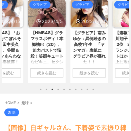
09:53)
【謎】広末涼子さんが地上波にス
グラビア
グラビア
グラビア
きゃりーぱみゅぱみゅ、本名をさ
ピード復帰できる理由、誰にも分... /
らりと告白 芸名の由来も明かす /
おまとめ : おすすめ
NEW!
(8/7 09:05)
5chまとめMAP(総合)
NEW!
(8/7
2023/4/5
2022/6/20
2022/6/18
09:21)
ゲームの「荒らし行為」、その多
【動画】
2万回 続編の望みが完
くは”誤解”と”自警行為”の連... / おま
全に絶たれた不遇の名作6選 / 5chま
【NMB48】グラ
【グラビア】南み
【速報です!!!】中
とめ : おすすめ
NEW!
(8/7 08:34)
とめMAP(総合)
NEW!
(8/7 09:15)
マラスボディ！本
ゆか：異例続きの
川翔子「写真集」
友達「お前の彼女ブッサイク過ぎ
韓国人「韓国人の日本への好感度
やろｗｗ」ワイ「だよなｗｗｗさ... /
郷柚巴（20）、
高校1年生 「ヤ
2位 8キロ減の
が最高記録を達成した理由」 / 5chま
おまとめ : おすすめ
NEW!
(8/7 08:07)
迫力バストで悩
ンマガ」表紙に
ランジェリーカッ
とめMAP(総合)
NEW!
(8/7 09:13)
殺！笑顔キュート
グラビア界が揺れ
トほか「今まで以
米、10kg5,000円ｗｗｗｗｗｗ /
【信長の野望・新生】米問屋をど
5chまとめMAP(総合)
NEW!
(8/7
なビキニ、セクシ
た！！
上に攻めた」過去
ういう時にどこに建てるのかわか... /
09:11)
気になるニュースまとめアンテナ
ーニット、ランジ
最高に色っぽ
1: 名無しさん
海外「日本よ、お前がナンバーワ
(8/29 00:02)
続きを読む
続きを読む
続きを読む
ェリー姿披露
い“しょこたん”満
ンだ」 熊本地震直後の日本の対... / に
2022/06/20(月)
安倍国葬たったの2.5億円に批判
載
ゅーすなう！ まとめアンテナ
(7/30
06:20:03.89
してる奴らって幾らならOKな... / 気に
1: 名無しさん
22:36)
なるニュースまとめアンテナ
(8/29
ID:CAP_USER9
2023/04/01(土)
1: 名無しさん
【画像】おまえらこういう地雷系
00:00)
2022年06月20日
10:27:25.60
2022/06/18(土)
の女子高生って好きじゃないの？ / に
【悲報】乃木中３０ｔｈヒット祈
「週刊ヤングマガ
ID:cwXm/rtE9
09:04:55.67
ゅーすなう！ まとめアンテナ
(7/30
願が死ぬほど / 気になるニュースまと
HOME
>
趣味
>
ジン」第29号の表
22:26)
NMB48の本郷柚巴
ID:CAP_USER9
めアンテナ
(8/29 00:00)
【為替相場】為替介入により一時
紙に登場した南み
が、漫画誌『ヤン
タレントの中川翔
【モバマスSS】志希「苺の美味し
趣味
1ドル157円台 しかし戻しも... / にゅー
ゆかさん 1 / 4 アイ
グアニマル』（白
子のデビュー20周
い食べ方。そして雪美と食べる... / 気
すなう！ まとめアンテナ
(7/30
になるニュースまとめアンテナ
ドルグループ
(8/29
泉社）のウェブサ
年写真集『ミラク
22:16)
【画像】白ギャルさん、下着姿で素振り練
00:00)
「OS☆K」の南み
イト『ヤングアニ
ルミライ』（講談
勇気を出して白人美女にチン凸し
【速報】スプラトゥーン公式、謝