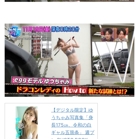
【デジタル限定】ゆ
うちゃみ写真集「身
長175㎝、令和の白
ギャル五箇条」 週プ