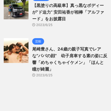
【黒塗りの高級車】真っ黒なボディー
が“ド迫力” 安田祐香が相棒「アルファ
ード」をお披露目
2023/6/25
芸能
尾崎豊さん、24歳の親子写真でレア
な“パパの顔” 幼子肩車する素の姿に反
響「めちゃくちゃイケメン」「ほんと
瞳が綺麗」
2023/6/25