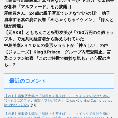
【黒塗りの高級車】真っ黒なボディーが“ド迫力” 安田祐香
が相棒「アルファード」をお披露目
尾崎豊さん、24歳の親子写真でレアな“パパの顔” 幼子
肩車する素の姿に反響「めちゃくちゃイケメン」「ほんと
瞳が綺麗」
【元AKB】ともちんこと板野友美が「750万円の金銭トラ
ブル」で元共同経営者から訴えられていた
中島美嘉×ＨＹＤＥの美形ショットが「神々しい」の声
【ジャニーズ】King＆Prince「グループ内恋愛禁止」言
及にファン歓喜 『このご時世で微妙な気も』と心配の声
も…？
最近のコメント
【MLB】藤浪晋太郎は「制球さえ整えば…」 クイックで投げた魂の
164キロに米ファン衝撃「フジが噴火」
に
české online Casino bonus
Ke Vkladu 2026
より
【MLB】藤浪晋太郎は「制球さえ整えば…」 クイックで投げた魂の