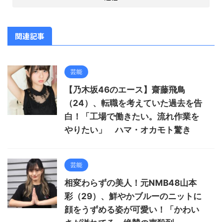
関連記事
芸能
【乃木坂46のエース】齋藤飛鳥
（24）、転職を考えていた過去を告
白！「工場で働きたい。流れ作業を
やりたい」 ハマ・オカモト驚き
芸能
相変わらずの美人！元NMB48山本
彩（29）、鮮やかブルーのニットに
顔をうずめる姿が可愛い！「かわい