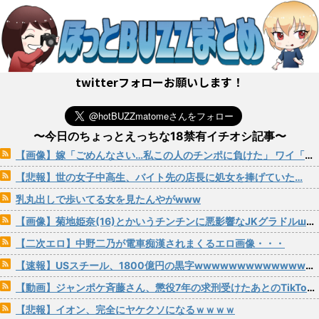
twitterフォローお願いします！
〜今日のちょっとえっちな18禁有イチオシ記事〜
【画像】嫁「ごめんなさい…私この人のチンポに負けた」 ワイ「クククw」 夫「くそっ」
【悲報】世の女子中高生、バイト先の店長に処女を捧げていた…
乳丸出しで歩いてる女を見たんやがwww
【画像】菊地姫奈(16)とかいうチンチンに悪影響なJKグラドルшшшшшшшшшшшш
【二次エロ】中野二乃が電車痴漢されまくるエロ画像・・・
【速報】USスチール、1800億円の黒字wwwwwwwwwwwwwwwwwwwwwwww
【動画】ジャンポケ斉藤さん、懲役7年の求刑受けたあとのTikTokライブ配信がヤバすぎると話題にwwwwwwwwwwwwwwwwwwww
【悲報】イオン、完全にヤケクソになるｗｗｗｗ