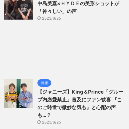
中島美嘉×ＨＹＤＥの美形ショットが
「神々しい」の声
2023/6/25
芸能
【ジャニーズ】King＆Prince「グルー
プ内恋愛禁止」言及にファン歓喜 『こ
のご時世で微妙な気も』と心配の声
も…？
2023/6/25