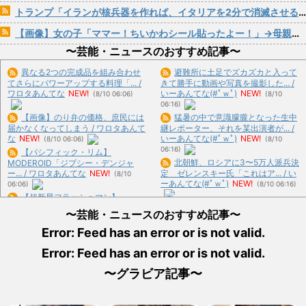
トランプ「イランが核兵器を作れば、イタリアを2分で消滅させる」メローニ「核を持っている国で実際に使ったアホはアメリカだけｗ」
【画像】女の子「ママー！ちいかわシール貼ったよー！」→母親の心をざわつかせてしまうｗｗｗｗ
〜芸能・ニュースのおすすめ記事〜
異なる2つの完成品を組み合わせ
避難所に土足でズカズカと入って
てさらにパワーアップする料理「... /
きて勝手に動画や写真を撮影した... /
ワロタあんてな
NEW!
いーあんてな(#ﾟｗﾟ)
NEW!
(8/10 06:06)
(8/10
06:16)
【画像】のり弁の価格、庶民には
猛暑の中で意識朦朧となった生中
届かなくなってしまう / ワロタあんて
継レポーター、それを某出演者が... /
な
NEW!
いーあんてな(#ﾟｗﾟ)
NEW!
(8/10 06:06)
(8/10
06:16)
【パシフィック・リム】
北朝鮮、ロシアに3〜5万人派兵決
MODEROID「ジプシー・デンジャ
ー... / ワロタあんてな
NEW!
定 ゼレンスキー氏「これはア... / い
(8/10
ーあんてな(#ﾟｗﾟ)
NEW!
06:06)
(8/10 06:16)
【超新星フラッシュマン】
自民党の若手議員かヤジを食らっ
CARBOTIX「フラッシュキング」... /
〜芸能・ニュースのおすすめ記事〜
ワロタあんてな
NEW!
た石破前首相、「本当に見識のあ... /
(8/10 06:06)
いーあんてな(#ﾟｗﾟ)
NEW!
(8/10
Error: Feed has an error or is not valid.
06:16)
アイドルライブで財布から現金が
Error: Feed has an error or is not valid.
減税を潰しにいった財務省エース
次々消える「複数のお客様より被... /
ワロタあんてな
NEW!
2人、岸田と菅の後ろ盾があるか... /
(8/10 06:06)
〜グラビア記事〜
いーあんてな(#ﾟｗﾟ)
NEW!
(8/10
06:16)
【動画アリ】秋田県職員、ラブホ
【衝撃】新井監督は「全部ブッ壊
テルから記者会見www / おまとめ :