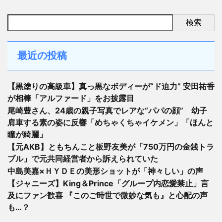
検索
最近の投稿
【黒塗りの高級車】真っ黒なボディーが“ド迫力” 安田祐香
が相棒「アルファード」をお披露目
尾崎豊さん、24歳の親子写真でレアな“パパの顔” 幼子
肩車する素の姿に反響「めちゃくちゃイケメン」「ほんと
瞳が綺麗」
【元AKB】ともちんこと板野友美が「750万円の金銭トラ
ブル」で元共同経営者から訴えられていた
中島美嘉×ＨＹＤＥの美形ショットが「神々しい」の声
【ジャニーズ】King＆Prince「グループ内恋愛禁止」言
及にファン歓喜 『このご時世で微妙な気も』と心配の声
も…？