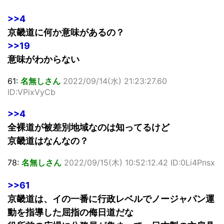
>>4
京畿道に何か意味があるの？
>>19
意味がわからない
61:
名無しさん
2022/09/14(水) 21:23:27.60
ID:VPixVyCb
>>4
全裸道が被差別地域なのは知ってるけど
京畿道はなんなの？
78:
名無しさん
2022/09/15(木) 10:52:12.42 ID:0Li4Pnsx
>>61
京畿道は、イの一番に行政レベルでノージャパン運
動を指導した屈指の侮日道だな