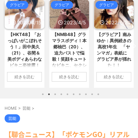
おすすめ
NEW!
してから辞めたい」と吐露・・・... /
(8/10 05:17)
グラビア
グラビア
グラビア
5chまとめMAP(総合)
NEW!
(8/10
【画像】外国人「日本の立ちんぼ
06:15)
ガールやばすぎるwww / おまとめ :
【悲報】キルア・ゾルディックさ
おすすめ
NEW!
(8/10 05:17)
ん、ガチのゲイだった / 5chまとめ
2023/4/15
2023/4/5
2022/6/20
【動画】もしも当時ドラクエ5が
MAP(総合)
NEW!
(8/10 05:45)
アニメ化していたら‥‥こうなっ... / お
【芸能】ケンドーコバヤシ、新型
まとめ : おすすめ
NEW!
(8/10 04:39)
【HKT48】「お
【NMB48】グラ
【グラビア】南み
コロナ感染で謎の後遺症続く「強... /
っぱいがこぼれそ
マラスボディ！本
ゆか：異例続きの
5chまとめMAP(総合)
NEW!
(8/10
俺「あのさ、曲がる財布使うの辞
う！」田中美久
郷柚巴（20）、
高校1年生 「ヤ
05:41)
めない？札曲がるよね」部下「？... /
明石家さんま、どこでもドア不要
（21）、谷間＆
迫力バストで悩
ンマガ」表紙に
おまとめ : おすすめ
NEW!
(8/10 04:19)
論を主張「俺は不便。おもしろく... /
美ボディあらわな
殺！笑顔キュート
グラビア界が揺れ
5chまとめMAP(総合)
NEW!
(8/10
【悲報】花火大会、詐欺扱いされ
ビキニ姿披露！
なビキニ、セクシ
た！！
05:37)
大炎上中！琵琶湖三市とも「知ら... /
「えっちいすぎ
ーニット、ランジ
【悲報】クラシックオーケスト
おまとめ : おすすめ
NEW!
(8/10 04:15)
1: 名無しさん
続きを読む
続きを読む
続きを読む
る」絶賛の声殺到
ェリー姿披露
ラ、ゲーム音楽をやらないとガラガ...
2022/06/20(月)
/ 5chまとめMAP(総合)
NEW!
(8/10
【信長の野望・新生】米問屋をど
06:20:03.89
1: 名無しさん
1: 名無しさん
05:33)
ういう時にどこに建てるのかわか... /
ID:CAP_USER9
2023/04/11(火)
2023/04/01(土)
海外「日本よ、お前がナンバーワ
気になるニュースまとめアンテナ
2022年06月20日
ンだ」 熊本地震直後の日本の対... / に
17:43:06.69
10:27:25.60
(8/29 00:02)
ゅーすなう！ まとめアンテナ
(7/30
「週刊ヤングマガ
安倍国葬たったの2.5億円に批判
ID:vA5FbvwN9
ID:cwXm/rtE9
HOME
>
芸能
>
22:36)
してる奴らって幾らならOKな... / 気に
ジン」第29号の表
HKT48の田中美久
NMB48の本郷柚巴
【画像】おまえらこういう地雷系
なるニュースまとめアンテナ
(8/29
紙に登場した南み
さんは4月8日、自
が、漫画誌『ヤン
芸能
の女子高生って好きじゃないの？ / に
00:00)
ゆかさん 1 / 4 アイ
身のInstagramを更
グアニマル』（白
ゅーすなう！ まとめアンテナ
(7/30
【悲報】乃木中３０ｔｈヒット祈
ドルグループ
新。美しいボディ
泉社）のウェブサ
22:26)
願が死ぬほど / 気になるニュースまと
【聯合ニュース】「ポケモンGO」リアル
「OS☆K」の南み
があらわになった
イト『ヤングアニ
【為替相場】為替介入により一時
めアンテナ
(8/29 00:00)