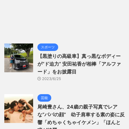
スポーツ
【黒塗りの高級車】真っ黒なボディー
が“ド迫力” 安田祐香が相棒「アルファ
ード」をお披露目
2023/6/25
芸能
尾崎豊さん、24歳の親子写真でレア
な“パパの顔” 幼子肩車する素の姿に反
響「めちゃくちゃイケメン」「ほんと