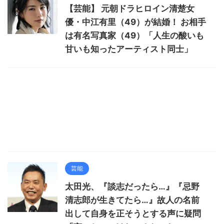
【芸能】 元朝ドラヒロイン清楚女
優・中江有里（49）が結婚！ お相手
は有名写真家（49）「人生の酸いも
甘いも知ったアーティスト同士」
芸能
太田光、『談志だったら…』『忌野
清志郎が生きてたら…』故人の名前
出して自身を正そうとする声に疑問