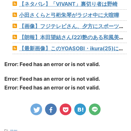
【ネタバレ】「VIVANT」裏切り者は野崎
小田さくらと弓桁朱琴がラジオ中に大喧嘩
【画像】フジテレビさん、夕方にスポーツトレーナーの見せブラをモロ流し
【朗報】本田望結さん(22)艶のある和風美人に育成成功
【最新画像】このYOASOBI・ikura(25)にパイズリされて射精しないヤツなんているの？
Error: Feed has an error or is not valid.
Error: Feed has an error or is not valid.
Error: Feed has an error or is not valid.